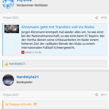
t
Verdammter Wohltäter
i
o
n
19 Juni 2021
#10
e
n
Klinsmann geht mit Transfers voll ins Risiko
:
Jürgen Klinsmann krempelt mal wieder alles um. So wie einst
bei der Nationalmannschaft, so wie einst beim FC Bayern. Bei
der Hertha dienen seine Umbauarbeiten im Kader einem
höheren Ziel: der radikalen Wende des Klubs zu einem
internationalen Fußball-Schwergewicht.
www.n-tv.de
Hardstyle21
R
e
a
Hardstyle21
k
t
Bankspieler
i
o
n
19 Juni 2021
#11
e
n
le freaque schrieb:
: