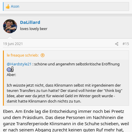
Ason
R
e
a
DaLillard
k
t
loves lovely beer
i
o
n
19 Juni 2021
#15
e
n
le freaque schrieb:
:
@Hardstyle21
: schöne und angenehm selbstkritische Eröffnung
Aber:
Ich wüsste jetzt nicht, dass Klinsmann selbst mit irgendeinem der
teuren Transfers zu tun hatte? Der stand voll hinter der "think big"
Idee, aber wer da jetzt für wieviel Geld im Winter geolt wurde -
damit hatte Klinsmann doch nichts zu tun.
Eben. Am Ende lag die Entscheidung immer noch bei Preetz
und dem Präsidium. Das diese Personen im Nachhinein die
ganze Transferperiode Klinsmann in die Schuhe schieben, weil
er nach seinem Abgang zurecht keinen guten Ruf mehr hat,