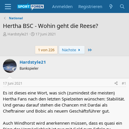
Anmelden
Registrieren
National
Hertha BSC - Wohin geht die Reese?
E
E
Hardstyle21
17 Juni 2021
r
r
s
s
t
t
Letzte
1 von 226
Nächste
e
e
l
l
Hardstyle21
l
l
Bankspieler
e
t
r
a
m
17 Juni 2021
#1
Es ist dieses eine Wort, was sich (zumindest die meisten)
Hertha Fans nach den letzten Spielzeiten wünschen: Stabilität.
Und genau darauf stehen die Chancen mit Dardai als
Cheftrainer und Bobic als neuem Geschäftsführer gut.
Auch Windhorst wird anerkennen müssen, dass es quasi ein
Ding der Unmöglichkeit ist nur mit Geld zum Erfolg zu