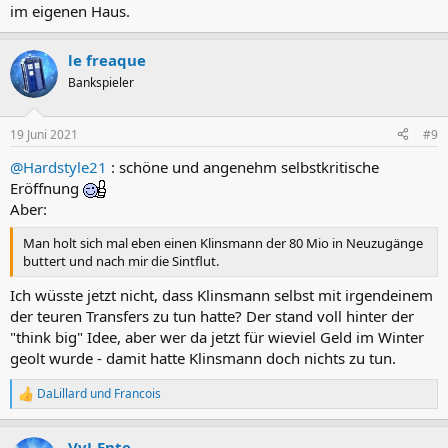
im eigenen Haus.
le freaque
Bankspieler
19 Juni 2021
#9
@Hardstyle21
: schöne und angenehm selbstkritische
Eröffnung
Aber:
Man holt sich mal eben einen Klinsmann der 80 Mio in Neuzugänge
buttert und nach mir die Sintflut.
Ich wüsste jetzt nicht, dass Klinsmann selbst mit irgendeinem
der teuren Transfers zu tun hatte? Der stand voll hinter der
"think big" Idee, aber wer da jetzt für wieviel Geld im Winter
geolt wurde - damit hatte Klinsmann doch nichts zu tun.
DaLillard
und
Francois
R
e
a
VvJ-Ente
k