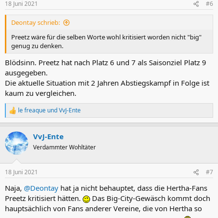
18 Juni 2021
#6
e
n
Deontay schrieb:
:
Preetz wäre für die selben Worte wohl kritisiert worden nicht "big"
genug zu denken.
Blödsinn. Preetz hat nach Platz 6 und 7 als Saisonziel Platz 9
ausgegeben.
Die aktuelle Situation mit 2 Jahren Abstiegskampf in Folge ist
kaum zu vergleichen.
le freaque
und
VvJ-Ente
R
e
a
VvJ-Ente
k
t
Verdammter Wohltäter
i
o
n
18 Juni 2021
#7
e
n
Naja,
@Deontay
hat ja nicht behauptet, dass die Hertha-Fans
:
Preetz kritisiert hätten.
Das Big-City-Gewäsch kommt doch
hauptsächlich von Fans anderer Vereine, die von Hertha so