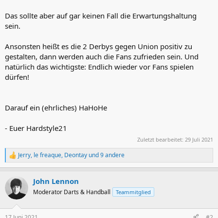
Das sollte aber auf gar keinen Fall die Erwartungshaltung
sein.
Ansonsten heißt es die 2 Derbys gegen Union positiv zu
gestalten, dann werden auch die Fans zufrieden sein. Und
natürlich das wichtigste: Endlich wieder vor Fans spielen
dürfen!
Darauf ein (ehrliches) HaHoHe
- Euer Hardstyle21
Zuletzt bearbeitet:
29 Juli 2021
Jerry
,
le freaque
,
Deontay
und 9 andere
R
e
a
John Lennon
k
t
Moderator Darts & Handball
Teammitglied
i
o
n
17 Juni 2021
#2