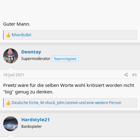
Guter Mann.
$ilverBullet
R
e
a
Deontay
k
t
Supermoderator
Teammitglied
i
o
n
18 Juni 2021
#5
e
n
Preetz wäre für die selben Worte wohl kritisiert worden nicht
:
"big" genug zu denken.
Deutsche Eiche
,
M-shock
,
John Lennon
und eine weitere Person
R
e
a
Hardstyle21
k
t
Bankspieler
i
o
n