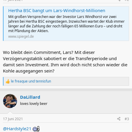
e
n
Hertha BSC bangt um Lars-Windhorst-Millionen
:
Mit großen Versprechen war der Investor Lars Windhorst vor zwei
Jahren bei Hertha BSC eingestiegen. Inzwischen wartet der Klub immer
länger auf die Zahlung der noch fälligen 65 Millionen Euro – und droht
mit Pfändung der Aktien.
www.spiegel.de
Wo bleibt dein Commitment, Lars? Mit dieser
Verzögerungstaktik sabotiert er die Transferperiode und
damit sein Investment. Ihm wird doch nicht schon wieder die
Kohle ausgegangen sein?
le freaque
und
tennisfun
R
e
a
DaLillard
k
t
loves lovely beer
i
o
n
17 Juni 2021
#3
e
n
@Hardstyle21
: