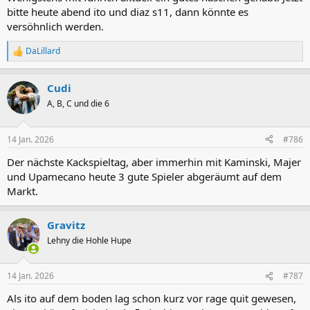
bitte heute abend ito und diaz s11, dann könnte es
versöhnlich werden.
DaLillard
R
e
a
Cudi
k
t
A, B, C und die 6
i
o
n
14 Jan. 2026
#786
e
n
Der nächste Kackspieltag, aber immerhin mit Kaminski, Majer
:
und Upamecano heute 3 gute Spieler abgeräumt auf dem
Markt.
Gravitz
Lehny die Hohle Hupe
14 Jan. 2026
#787
Als ito auf dem boden lag schon kurz vor rage quit gewesen,