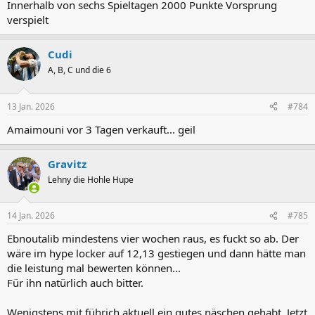
Innerhalb von sechs Spieltagen 2000 Punkte Vorsprung
verspielt
Cudi
A, B, C und die 6
13 Jan. 2026
#784
Amaimouni vor 3 Tagen verkauft... geil
Gravitz
Lehny die Hohle Hupe
14 Jan. 2026
#785
Ebnoutalib mindestens vier wochen raus, es fuckt so ab. Der
wäre im hype locker auf 12,13 gestiegen und dann hätte man
die leistung mal bewerten können...
Für ihn natürlich auch bitter.
Wenigstens mit führich aktuell ein gutes näschen gehabt. Jetzt