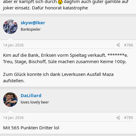
aber er kämpft sich durch
daghim auch guter gamble auf
joker einsatz. Dafür honorat katastrophe
skyw@lker
Bankspieler
14 Jan. 2026
#788
Kim auf die Bank, Eriksen vorm Spieltag verkauft. *******e.
Treu, Stage, Bischoff, Süle machen zusammen Keime 100p.
Zum Glück konnte ich dank Leverkusen Ausfall Maza
aufstellen.
DaLillard
loves lovely beer
14 Jan. 2026
#789
Mit 565 Punkten Dritter lol