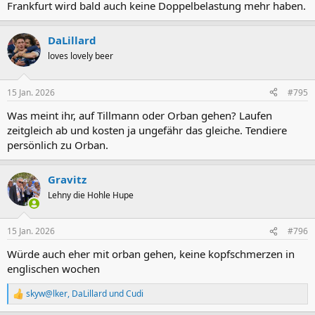
Frankfurt wird bald auch keine Doppelbelastung mehr haben.
DaLillard
loves lovely beer
15 Jan. 2026
#795
Was meint ihr, auf Tillmann oder Orban gehen? Laufen
zeitgleich ab und kosten ja ungefähr das gleiche. Tendiere
persönlich zu Orban.
Gravitz
Lehny die Hohle Hupe
15 Jan. 2026
#796
Würde auch eher mit orban gehen, keine kopfschmerzen in
englischen wochen
skyw@lker
,
DaLillard
und
Cudi
R
e