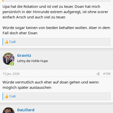
Upa hat die Rotation und ist viel zu teuer. Doan hat mich
persönlich in der Hinrunde extrem aufgeregt, ist ohne scorer
einfach Arsch und auch viel zu teuer.
Würde sogar keinen von beiden behalten wollen. Aber in dem
Fall doch eher Doan
Cudi
R
e
a
Gravitz
k
t
Lehny die Hohle Hupe
i
o
n
15 Jan. 2026
#799
e
n
Würde vermutlich auch eher auf doan gehen und wenn
:
möglich später austauschen
Cudi
R
e
a
DaLillard
k