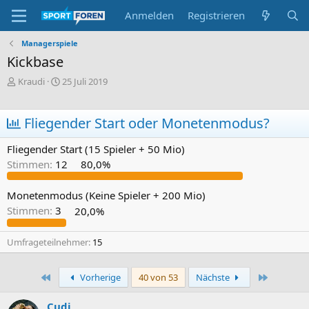
Anmelden
Registrieren
Managerspiele
Kickbase
E
E
Kraudi
25 Juli 2019
r
r
s
s
t
t
Fliegender Start oder Monetenmodus?
e
e
l
l
Fliegender Start (15 Spieler + 50 Mio)
l
l
Stimmen:
12
80,0%
e
t
r
a
m
Monetenmodus (Keine Spieler + 200 Mio)
Stimmen:
3
20,0%
Umfrageteilnehmer
15
Erste
Letzte
Vorherige
40 von 53
Nächste
Cudi