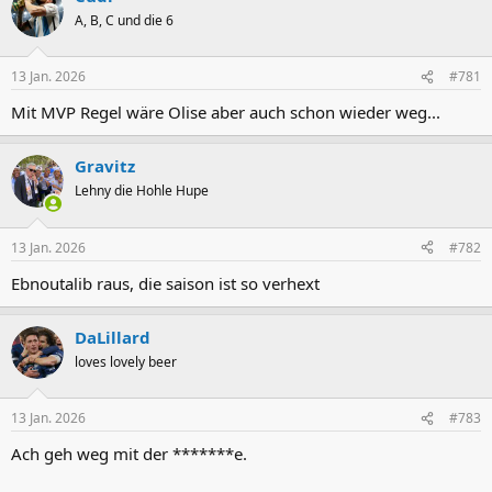
A, B, C und die 6
13 Jan. 2026
#781
Mit MVP Regel wäre Olise aber auch schon wieder weg...
Gravitz
Lehny die Hohle Hupe
13 Jan. 2026
#782
Ebnoutalib raus, die saison ist so verhext
DaLillard
loves lovely beer
13 Jan. 2026
#783
Ach geh weg mit der *******e.