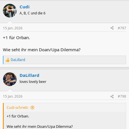
a
Cudi
k
t
A, B, C und die 6
i
o
n
15 Jan. 2026
#797
e
n
+1 für Orban.
:
Wie seht ihr mein Doan/Upa Dilemma?
DaLillard
R
e
a
DaLillard
k
t
loves lovely beer
i
o
n
15 Jan. 2026
#798
e
n
Cudi schrieb:
:
+1 für Orban.
Wie seht ihr mein Doan/Upa Dilemma?