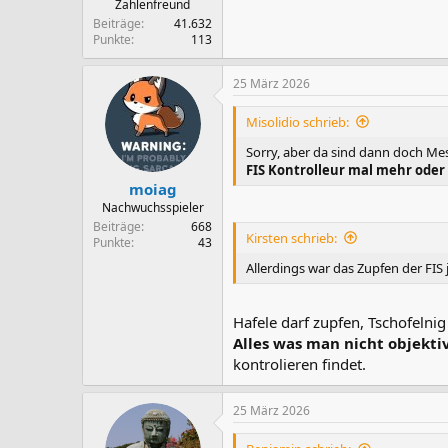
Zahlenfreund
Beiträge
41.632
Punkte
113
25 März 2026
Misolidio schrieb:
Sorry, aber da sind dann doch M
FIS Kontrolleur mal mehr oder 
moiag
Nachwuchsspieler
Beiträge
668
Kirsten schrieb:
Punkte
43
Allerdings war das Zupfen der FIS 
Hafele darf zupfen, Tschofelnig
Alles was man nicht objekti
kontrolieren findet.
25 März 2026