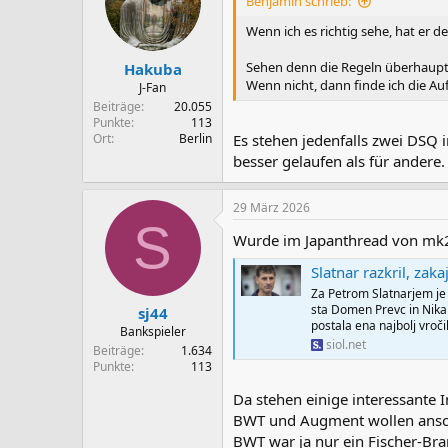
Benjamin schrieb:
Wenn ich es richtig sehe, hat er
Sehen denn die Regeln überhaupt 
Hakuba
Wenn nicht, dann finde ich die A
J-Fan
Beiträge
20.055
Punkte
113
Ort
Berlin
Es stehen jedenfalls zwei DSQ i
besser gelaufen als für andere
29 März 2026
S
Wurde im Japanthread von mk23s
Slatnar razkril, zaka
Za Petrom Slatnarjem je 
sta Domen Prevc in Nika
sj44
postala ena najbolj vroči
Bankspieler
siol.net
Beiträge
1.634
Punkte
113
Da stehen einige interessante I
BWT und Augment wollen anschei
BWT war ja nur ein Fischer-Bran