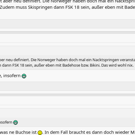
ort aber neu definiert. Die Norweger haben doch mal ein Nackts
. Zudem muss Skispringen dann FSK 18 sein, außer eben mit Badeh
t aber neu definiert. Die Norweger haben doch mal ein Nacktspringen verans
n dann FSK 18 sein, außer eben mit Badehose bzw. Bikini. Das wird wohl nix.
e, insofern
insofern
 was ne Buchse ist
. In dem Fall braucht es dann doch wieder M