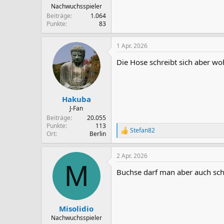
:
Nachwuchsspieler
Beiträge
1.064
Punkte
83
1 Apr. 2026
Die Hose schreibt sich aber wo
Hakuba
J-Fan
Beiträge
20.055
Punkte
113
Stefan82
R
Ort
Berlin
e
a
2 Apr. 2026
k
M
t
Buchse darf man aber auch schre
i
o
n
e
n
Misolidio
:
Nachwuchsspieler