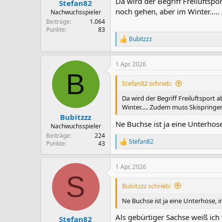
Da wird der Begriff Freiluftsp
Stefan82
noch gehen, aber im Winter....
Nachwuchsspieler
Beiträge
1.064
Punkte
83
Bubitzzz
R
e
a
1 Apr. 2026
k
B
t
i
Stefan82 schrieb:
o
n
Da wird der Begriff Freiluftspor
e
Winter..... Zudem muss Skispringe
n
Bubitzzz
:
Ne Buchse ist ja eine Unterhos
Nachwuchsspieler
Beiträge
224
Stefan82
Punkte
43
R
e
a
1 Apr. 2026
k
S
t
i
Bubitzzz schrieb:
o
n
Ne Buchse ist ja eine Unterhose, 
e
n
Als gebürtiger Sachse weiß ich
Stefan82