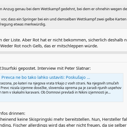
 den Anzug genau bei dem Wettkampf gedehnt, bei dem er ohnehin wegen der 
vor, dass ein Springer bei ein und demselben Wettkampf zwei gelbe Karte
ufregung etwas merkwürdig.
n der Liste. Aber Rot hat er nicht bekommen, sicherlich deshalb nic
. Weder Rot noch Gelb, das er mitschleppen würde.
urfski gepostet. Interview mit Peter Slatnar:
j Prevca ne bo tako lahko ustaviti: Poskušajo ...
sezona, po kateri na njegova vrata trkajo z vseh strani. Na njegovih smučeh
 Prevc nizala izjemne dosežke, slovenska oprema pa je zaradi njunih uspehov
h tem v skakalni karavani. Ob Domnovi prevladi in Nikini izjemnosti je...
nfos drinnen:
nend keine Skispringski mehr bereitstellen. Nun, Hersteller fa
ding. Fischer allerdings wird das eher nicht freuen, da sie selber 