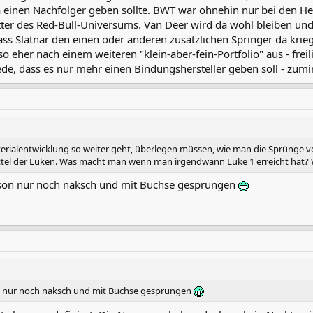
da einen Nachfolger geben sollte. BWT war ohnehin nur bei den He
er des Red-Bull-Universums. Van Deer wird da wohl bleiben und 
ss Slatnar den einen oder anderen zusätzlichen Springer da krieg
 eher nach einem weiteren "klein-aber-fein-Portfolio" aus - frei
de, dass es nur mehr einen Bindungshersteller geben soll - zumi
rialentwicklung so weiter geht, überlegen müssen, wie man die Sprünge ve
ittel der Luken. Was macht man wenn man irgendwann Luke 1 erreicht hat
ison nur noch naksch und mit Buchse gesprungen
on nur noch naksch und mit Buchse gesprungen