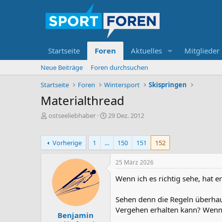
Startseite
Foren
Aktuelles
Mitglieder
Neue Beiträge
Foren durchsuchen
Startseite
Foren
Wintersport
Skispringen
Materialthread
E
E
ostseeliebhaber
29 Dez. 2012
r
r
s
s
t
t
Vorherige
1
...
150
151
152
e
e
l
l
25 März 2026
l
l
e
t
Wenn ich es richtig sehe, hat 
r
a
m
Sehen denn die Regeln überhau
Vergehen erhalten kann? Wenn 
Benjamin