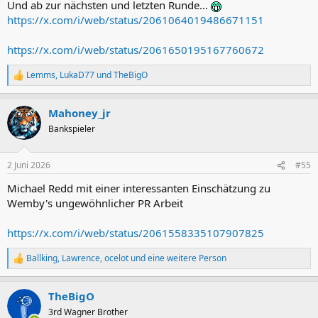
Und ab zur nächsten und letzten Runde...
https://x.com/i/web/status/2061064019486671151
https://x.com/i/web/status/2061650195167760672
Lemms
,
LukaD77
und
TheBigO
R
e
a
Mahoney_jr
k
t
Bankspieler
i
o
n
2 Juni 2026
#55
e
n
Michael Redd mit einer interessanten Einschätzung zu
:
Wemby's ungewöhnlicher PR Arbeit
https://x.com/i/web/status/2061558335107907825
Ballking
,
Lawrence
,
ocelot
und eine weitere Person
R
e
a
TheBigO
k
t
3rd Wagner Brother