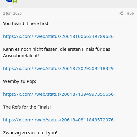
i
o
n
2 Juni 2026
#56
e
n
You heard it here first!
:
https://x.com/i/web/status/2061810066349789626
Kann es noch nicht fassen, die ersten Finals für das
Ausnahmetalent!
https://x.com/i/web/status/2061873029509218329
Wemby zu Pop:
https://x.com/i/web/status/2061871394997350656
The Refs for the Finals!
https://x.com/i/web/status/2061840811843572076
Zwanzig zu vier, i tell you!