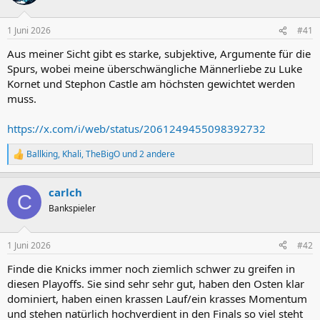
1 Juni 2026
#41
Aus meiner Sicht gibt es starke, subjektive, Argumente für die
Spurs, wobei meine überschwängliche Männerliebe zu Luke
Kornet und Stephon Castle am höchsten gewichtet werden
muss.
https://x.com/i/web/status/2061249455098392732
Ballking
,
Khali
,
TheBigO
und 2 andere
R
e
a
carlch
k
C
t
Bankspieler
i
o
n
1 Juni 2026
#42
e
n
Finde die Knicks immer noch ziemlich schwer zu greifen in
:
diesen Playoffs. Sie sind sehr sehr gut, haben den Osten klar
dominiert, haben einen krassen Lauf/ein krasses Momentum
und stehen natürlich hochverdient in den Finals so viel steht