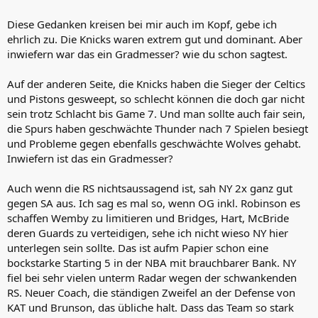
beiden Teams als Champion sehr gut leben kann.
Diese Gedanken kreisen bei mir auch im Kopf, gebe ich
ehrlich zu. Die Knicks waren extrem gut und dominant. Aber
inwiefern war das ein Gradmesser? wie du schon sagtest.
Auf der anderen Seite, die Knicks haben die Sieger der Celtics
und Pistons gesweept, so schlecht können die doch gar nicht
sein trotz Schlacht bis Game 7. Und man sollte auch fair sein,
die Spurs haben geschwächte Thunder nach 7 Spielen besiegt
und Probleme gegen ebenfalls geschwächte Wolves gehabt.
Inwiefern ist das ein Gradmesser?
Auch wenn die RS nichtsaussagend ist, sah NY 2x ganz gut
gegen SA aus. Ich sag es mal so, wenn OG inkl. Robinson es
schaffen Wemby zu limitieren und Bridges, Hart, McBride
deren Guards zu verteidigen, sehe ich nicht wieso NY hier
unterlegen sein sollte. Das ist aufm Papier schon eine
bockstarke Starting 5 in der NBA mit brauchbarer Bank. NY
fiel bei sehr vielen unterm Radar wegen der schwankenden
RS. Neuer Coach, die ständigen Zweifel an der Defense von
KAT und Brunson, das übliche halt. Dass das Team so stark