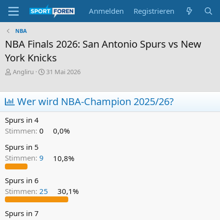
Anmelden
Registrieren
NBA
NBA Finals 2026: San Antonio Spurs vs New
York Knicks
E
E
Angliru
31 Mai 2026
r
r
s
s
t
t
Wer wird NBA-Champion 2025/26?
e
e
l
l
Spurs in 4
l
l
Stimmen:
0
0,0%
e
t
r
a
Spurs in 5
m
Stimmen:
9
10,8%
Spurs in 6
Stimmen:
25
30,1%
Spurs in 7