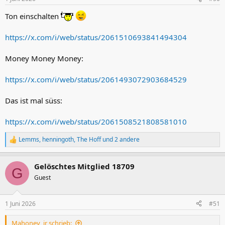
e
n
Ton einschalten
:
https://x.com/i/web/status/2061510693841494304
Money Money Money:
https://x.com/i/web/status/2061493072903684529
Das ist mal süss:
https://x.com/i/web/status/2061508521808581010
Lemms
,
henningoth
,
The Hoff
und 2 andere
R
e
a
Gelöschtes Mitglied 18709
k
G
t
Guest
i
o
n
1 Juni 2026
#51
e
n
Mahoney_jr schrieb:
: