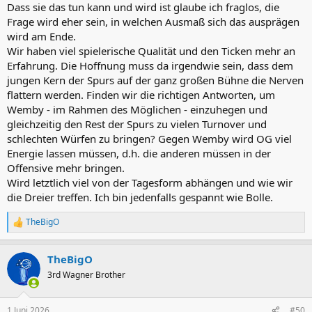
Dass sie das tun kann und wird ist glaube ich fraglos, die
Frage wird eher sein, in welchen Ausmaß sich das ausprägen
wird am Ende.
Wir haben viel spielerische Qualität und den Ticken mehr an
Erfahrung. Die Hoffnung muss da irgendwie sein, dass dem
jungen Kern der Spurs auf der ganz großen Bühne die Nerven
flattern werden. Finden wir die richtigen Antworten, um
Wemby - im Rahmen des Möglichen - einzuhegen und
gleichzeitig den Rest der Spurs zu vielen Turnover und
schlechten Würfen zu bringen? Gegen Wemby wird OG viel
Energie lassen müssen, d.h. die anderen müssen in der
Offensive mehr bringen.
Wird letztlich viel von der Tagesform abhängen und wie wir
die Dreier treffen. Ich bin jedenfalls gespannt wie Bolle.
TheBigO
R
e
a
TheBigO
k
t
3rd Wagner Brother
i
o
n
1 Juni 2026
#50