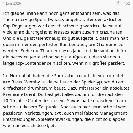
n
1 Juni 2026
#52
e
n
Ich glaube, man kann noch ganz entspannt sein, was das
:
Thema nervige Spurs-Dynasty angeht. Unter den aktuellen
Cap-Regelungen wird das eh schwierig werden, da ein auf
viele Jahre durchgehend krasses Team zusammenzuhalten.
Und die Liga ist talentmäßig so gut aufgestellt, dass man halt
quasi immer den perfekten Run benötigt, um Champion zu
werden. Siehe die Thunder dieses Jahr. Und die sind auch für
die nächsten Jahre schon so gut aufgestellt, dass sie noch
lange Top-Contender sein sollten, wenn nix großes passiert.
Im Normalfall haben die Spurs aber natürlich eine komplett
irre Basis. Wemby ist da halt auch der Spielertyp, wo du am
einfachsten drumherum baust. Dazu mit Harper ein absolutes
Premium-Talent. Du hast jetzt alles da, um für die nächsten
10-15 Jahre Contender zu sein. Sowas hatte quasi kein Team
schon zu diesem Zeitpunkt. Aber auch hier kann schnell was
passieren. Verletzungen, evtl. auch mal falsche Management-
Entscheidungen, Spielerentwicklungen, die nicht so klappen,
wie man es sich denkt, etc.