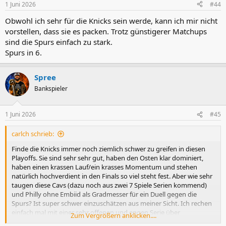
1 Juni 2026
#44
Obwohl ich sehr für die Knicks sein werde, kann ich mir nicht
vorstellen, dass sie es packen. Trotz günstigerer Matchups
sind die Spurs einfach zu stark.
Spurs in 6.
Spree
Bankspieler
1 Juni 2026
#45
carlch schrieb:
Finde die Knicks immer noch ziemlich schwer zu greifen in diesen
Playoffs. Sie sind sehr sehr gut, haben den Osten klar dominiert,
haben einen krassen Lauf/ein krasses Momentum und stehen
natürlich hochverdient in den Finals so viel steht fest. Aber wie sehr
taugen diese Cavs (dazu noch aus zwei 7 Spiele Serien kommend)
und Philly ohne Embiid als Gradmesser für ein Duell gegen die
Spurs? Ist super schwer einzuschätzen aus meiner Sicht. Ich rechen
einfach mal mit einer sehr offenen und engen Serie über
Zum Vergrößern anklicken....
mindestens 6 Spiele. Freue mich auf jeden Fall, weil ich auch mit