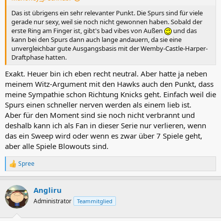
Das ist übrigens ein sehr relevanter Punkt. Die Spurs sind für viele
gerade nur sexy, weil sie noch nicht gewonnen haben. Sobald der
erste Ring am Finger ist, gibt's bad vibes von Außen
und das
kann bei den Spurs dann auch lange andauern, da sie eine
unvergleichbar gute Ausgangsbasis mit der Wemby-Castle-Harper-
Draftphase hatten.
Exakt. Heuer bin ich eben recht neutral. Aber hatte ja neben
meinem Witz-Argument mit den Hawks auch den Punkt, dass
meine Sympathie schon Richtung Knicks geht. Einfach weil die
Spurs einen schneller nerven werden als einem lieb ist.
Aber für den Moment sind sie noch nicht verbrannt und
deshalb kann ich als Fan in dieser Serie nur verlieren, wenn
das ein Sweep wird oder wenn es zwar über 7 Spiele geht,
aber alle Spiele Blowouts sind.
Spree
R
e
a
Angliru
k
t
Administrator
Teammitglied
i
o