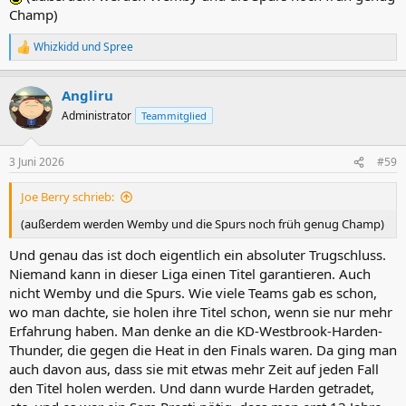
Champ)
Whizkidd
und
Spree
R
e
a
Angliru
k
t
Administrator
Teammitglied
i
o
n
3 Juni 2026
#59
e
n
Joe Berry schrieb:
:
(außerdem werden Wemby und die Spurs noch früh genug Champ)
Und genau das ist doch eigentlich ein absoluter Trugschluss.
Niemand kann in dieser Liga einen Titel garantieren. Auch
nicht Wemby und die Spurs. Wie viele Teams gab es schon,
wo man dachte, sie holen ihre Titel schon, wenn sie nur mehr
Erfahrung haben. Man denke an die KD-Westbrook-Harden-
Thunder, die gegen die Heat in den Finals waren. Da ging man
auch davon aus, dass sie mit etwas mehr Zeit auf jeden Fall
den Titel holen werden. Und dann wurde Harden getradet,