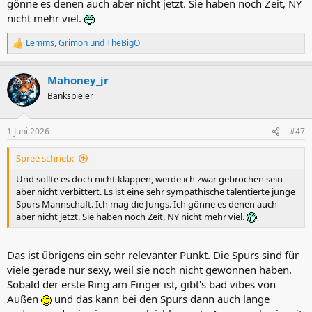
gönne es denen auch aber nicht jetzt. Sie haben noch Zeit, NY
nicht mehr viel.
Lemms
,
Grimon
und
TheBigO
R
e
a
Mahoney_jr
k
t
Bankspieler
i
o
n
1 Juni 2026
#47
e
n
Spree schrieb:
:
Und sollte es doch nicht klappen, werde ich zwar gebrochen sein
aber nicht verbittert. Es ist eine sehr sympathische talentierte junge
Spurs Mannschaft. Ich mag die Jungs. Ich gönne es denen auch
aber nicht jetzt. Sie haben noch Zeit, NY nicht mehr viel.
Das ist übrigens ein sehr relevanter Punkt. Die Spurs sind für
viele gerade nur sexy, weil sie noch nicht gewonnen haben.
Sobald der erste Ring am Finger ist, gibt's bad vibes von
Außen
und das kann bei den Spurs dann auch lange