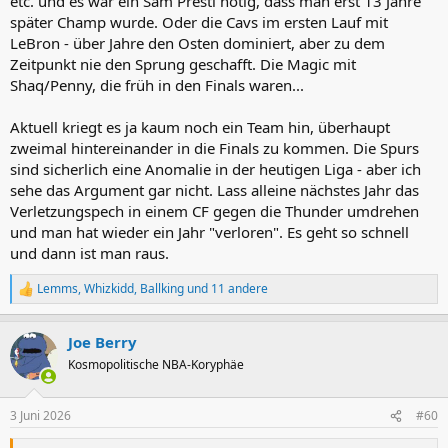
etc. und es war ein Sam Presti nötig, dass man erst 13 Jahre
später Champ wurde. Oder die Cavs im ersten Lauf mit
LeBron - über Jahre den Osten dominiert, aber zu dem
Zeitpunkt nie den Sprung geschafft. Die Magic mit
Shaq/Penny, die früh in den Finals waren...
Aktuell kriegt es ja kaum noch ein Team hin, überhaupt
zweimal hintereinander in die Finals zu kommen. Die Spurs
sind sicherlich eine Anomalie in der heutigen Liga - aber ich
sehe das Argument gar nicht. Lass alleine nächstes Jahr das
Verletzungspech in einem CF gegen die Thunder umdrehen
und man hat wieder ein Jahr "verloren". Es geht so schnell
und dann ist man raus.
Lemms
,
Whizkidd
,
Ballking
und 11 andere
R
e
a
Joe Berry
k
t
Kosmopolitische NBA-Koryphäe
i
o
n
3 Juni 2026
#60
e
n