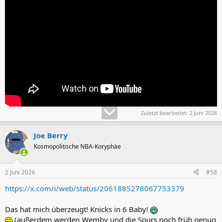
Zuletzt bearbeitet:
2 Juni 2026
Joe Berry
Kosmopolitische NBA-Koryphäe
2 Juni 2026
#58
https://x.com/i/web/status/2061885278067753379
Das hat mich überzeugt! Knicks in 6 Baby!
(außerdem werden Wemby und die Spurs noch früh genug