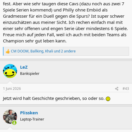
fest. Aber wie sehr taugen diese Cavs (dazu noch aus zwei 7
Spiele Serien kommend) und Philly ohne Embiid als
Gradmesser für ein Duell gegen die Spurs? Ist super schwer
einzuschätzen aus meiner Sicht. Ich rechen einfach mal mit
einer sehr offenen und engen Serie über mindestens 6 Spiele.
Freue mich auf jeden Fall, weil ich auch mit beiden Teams als
Champion sehr gut leben kann.
CM DOOM
,
Ballking
,
Khali
und 2 andere
R
e
a
LeZ
k
t
Bankspieler
i
o
n
1 Juni 2026
#43
e
n
Jetzt wird halt Geschichte geschrieben, so oder so.
:
Plissken
Laptop-Trainer