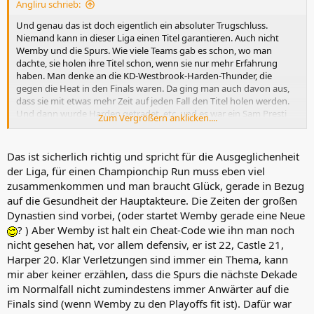
Angliru schrieb:
:
Und genau das ist doch eigentlich ein absoluter Trugschluss.
Niemand kann in dieser Liga einen Titel garantieren. Auch nicht
Wemby und die Spurs. Wie viele Teams gab es schon, wo man
dachte, sie holen ihre Titel schon, wenn sie nur mehr Erfahrung
haben. Man denke an die KD-Westbrook-Harden-Thunder, die
gegen die Heat in den Finals waren. Da ging man auch davon aus,
dass sie mit etwas mehr Zeit auf jeden Fall den Titel holen werden.
Und dann wurde Harden getradet, etc. und es war ein Sam Presti
Zum Vergrößern anklicken....
nötig, dass man erst 13 Jahre später Champ wurde. Oder die Cavs
im ersten Lauf mit LeBron - über Jahre den Osten dominiert, aber zu
dem Zeitpunkt nie den Sprung geschafft. Die Magic mit
Das ist sicherlich richtig und spricht für die Ausgeglichenheit
Shaq/Penny, die früh in den Finals waren...
der Liga, für einen Championchip Run muss eben viel
zusammenkommen und man braucht Glück, gerade in Bezug
Aktuell kriegt es ja kaum noch ein Team hin, überhaupt zweimal
auf die Gesundheit der Hauptakteure. Die Zeiten der großen
hintereinander in die Finals zu kommen. Die Spurs sind sicherlich
Dynastien sind vorbei, (oder startet Wemby gerade eine Neue
eine Anomalie in der heutigen Liga - aber ich sehe das Argument
gar nicht. Lass alleine nächstes Jahr das Verletzungspech in einem
? ) Aber Wemby ist halt ein Cheat-Code wie ihn man noch
CF gegen die Thunder umdrehen und man hat wieder ein Jahr
nicht gesehen hat, vor allem defensiv, er ist 22, Castle 21,
"verloren". Es geht so schnell und dann ist man raus.
Harper 20. Klar Verletzungen sind immer ein Thema, kann
mir aber keiner erzählen, dass die Spurs die nächste Dekade
im Normalfall nicht zumindestens immer Anwärter auf die
Finals sind (wenn Wemby zu den Playoffs fit ist). Dafür war