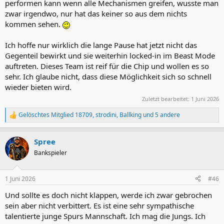
performen kann wenn alle Mechanismen greifen, wusste man
zwar irgendwo, nur hat das keiner so aus dem nichts
kommen sehen.
Ich hoffe nur wirklich die lange Pause hat jetzt nicht das
Gegenteil bewirkt und sie weiterhin locked-in im Beast Mode
auftreten. Dieses Team ist reif für die Chip und wollen es so
sehr. Ich glaube nicht, dass diese Möglichkeit sich so schnell
wieder bieten wird.
Zuletzt bearbeitet:
1 Juni 2026
Gelöschtes Mitglied 18709
,
strodini
,
Ballking
und 5 andere
R
e
a
Spree
k
t
Bankspieler
i
o
n
1 Juni 2026
#46
e
n
Und sollte es doch nicht klappen, werde ich zwar gebrochen
:
sein aber nicht verbittert. Es ist eine sehr sympathische
talentierte junge Spurs Mannschaft. Ich mag die Jungs. Ich