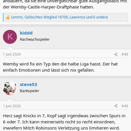
andauern, da sie eine unvergleichbar gute Ausgangsbasis mit
der Wemby-Castle-Harper-Draftphase hatten.
Lemms
,
Gelöschtes Mitglied 18709
,
Lawrence
und 6 andere
R
e
a
kiddd
k
K
t
Nachwuchsspieler
i
o
n
1 Juni 2026
#48
e
n
Wemby wird fix ein Typ den die halbe Liga hasst. Der hat
:
einfach Emotionen und lässt sich nix gefallen.
steve53
Bankspieler
1 Juni 2026
#49
Herz sagt Knicks in 7, Kopf sagt irgendwas zwischen Spurs in
6 oder 7. Ich kann meinerseits nicht so recht einordnen,
inwiefern Mitch Robinsons Verletzung uns limitieren wird.