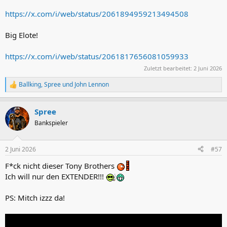
https://x.com/i/web/status/2061894959213494508
Big Elote!
https://x.com/i/web/status/2061817656081059933
Zuletzt bearbeitet:
2 Juni 2026
Ballking
,
Spree
und
John Lennon
R
e
a
Spree
k
t
Bankspieler
i
o
n
2 Juni 2026
#57
e
n
F*ck nicht dieser Tony Brothers
:
Ich will nur den EXTENDER!!!
PS: Mitch izzz da!