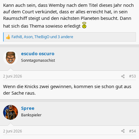
Kann auch sein, dass Wemby nach dem Titel dieses Jahr noch
auf dem Court verkündet, dass er alles erreicht hat, in sein
Raumschiff steigt und den nächsten Planeten besucht. Dann
hat sich das Thema sowieso erledigt
Fathi8
,
Ason
,
TheBigO
und 3 andere
R
e
a
escudo oscuro
k
t
Sonntagsmasochist
i
o
n
2 Juni 2026
#53
e
n
Wenn die Knicks zwei gewinnen, kommen sie schon gut aus
:
der Sache raus.
Spree
Bankspieler
2 Juni 2026
#54