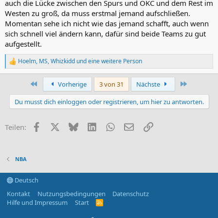
auch die Lücke zwischen den Spurs und OKC und dem Rest im
Westen zu groß, da muss erstmal jemand aufschließen.
Momentan sehe ich nicht wie das jemand schafft, auch wenn
sich schnell viel ändern kann, dafür sind beide Teams zu gut
aufgestellt.
Hoelm
,
MS
,
Whizkidd
und eine weitere Person
R
e
a
Erste
Letzte
Vorherige
3 von 31
Nächste
k
t
Du musst dich einloggen oder registrieren, um hier zu antworten.
i
o
n
Facebook
X (Twitter)
Bluesky
LinkedIn
WhatsApp
E-Mail
Link
Teilen:
e
n
:
NBA
Deutsch
Kontakt
Nutzungsbedingungen
Datenschutz
Hilfe und Impressum
Start
R
S
S