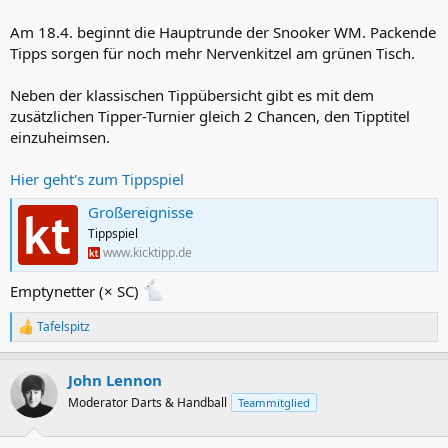
Am 18.4. beginnt die Hauptrunde der Snooker WM. Packende
Tipps sorgen für noch mehr Nervenkitzel am grünen Tisch.
Neben der klassischen Tippübersicht gibt es mit dem
zusätzlichen Tipper-Turnier gleich 2 Chancen, den Tipptitel
einzuheimsen.
Hier geht's zum Tippspiel
Großereignisse
Tippspiel
www.kicktipp.de
Emptynetter (× SC)
Tafelspitz
R
e
a
John Lennon
k
t
Moderator Darts & Handball
Teammitglied
i
o
n