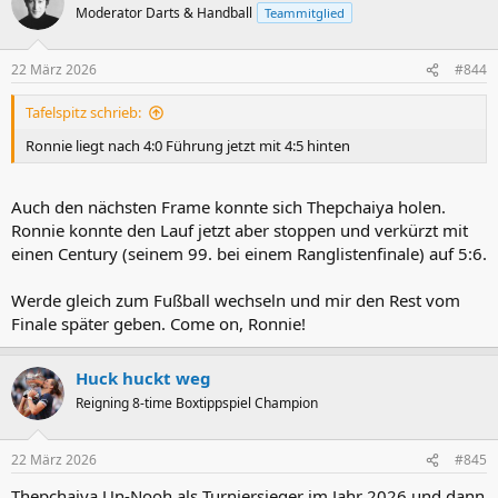
t
Moderator Darts & Handball
Teammitglied
i
o
n
22 März 2026
#844
e
n
Tafelspitz schrieb:
:
Ronnie liegt nach 4:0 Führung jetzt mit 4:5 hinten
Auch den nächsten Frame konnte sich Thepchaiya holen.
Ronnie konnte den Lauf jetzt aber stoppen und verkürzt mit
einen Century (seinem 99. bei einem Ranglistenfinale) auf 5:6.
Werde gleich zum Fußball wechseln und mir den Rest vom
Finale später geben. Come on, Ronnie!
Huck huckt weg
Reigning 8-time Boxtippspiel Champion
22 März 2026
#845
Thepchaiya Un-Nooh als Turniersieger im Jahr 2026 und dann