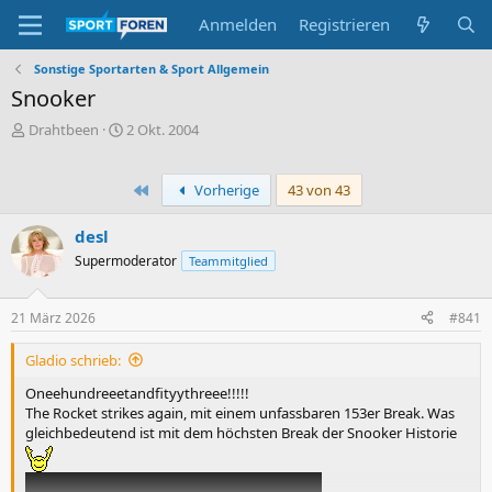
Anmelden
Registrieren
Sonstige Sportarten & Sport Allgemein
Snooker
E
E
Drahtbeen
2 Okt. 2004
r
r
s
s
t
t
Erste
Vorherige
43 von 43
e
e
l
l
desl
l
l
Supermoderator
Teammitglied
e
t
r
a
m
21 März 2026
#841
Gladio schrieb:
Oneehundreeetandfityythreee!!!!!
The Rocket strikes again, mit einem unfassbaren 153er Break. Was
gleichbedeutend ist mit dem höchsten Break der Snooker Historie