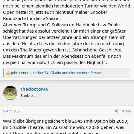
noch bei einem ziemlich hochdotierten Turnier wie den World
Open hatte ich jetzt auch nicht auf meiner Snooker
Bingokarte für diese Saison.
Aber wer Trump und O Sullivan im Halbfinale bzw Finale
schlägt hat das absolut verdient. Für mich einer der größten
Überraschungen der letzten Jahre und ein Triumph ziemlich
aus dem Nichts, da es die letzten Jahre doch ziemlich ruhig
um den Thailänder geworden ist. Sehr schöne Geschichte.
Das Maximum das er in der Abendsession ebenfalls noch
gespielt hat war natürlich ein passendes Highlight.
John Lennon
,
torben74
,
Gladio
und eine weitere Person
R
e
a
thedoctor46
k
t
Bankspieler
i
o
n
5 Apr. 2026
#846
e
n
WM bleibt übrigens gesichert bis 2045 (mit Option bis 2050)
:
im Crucible Theatre. Ein Ausnahme wirds 2028 geben, weil
dort Umbaumaßnahmen durchgeführt werden.