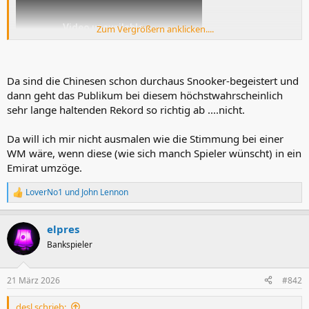
Zum Vergrößern anklicken....
Da sind die Chinesen schon durchaus Snooker-begeistert und
dann geht das Publikum bei diesem höchstwahrscheinlich
sehr lange haltenden Rekord so richtig ab ....nicht.
Da will ich mir nicht ausmalen wie die Stimmung bei einer
WM wäre, wenn diese (wie sich manch Spieler wünscht) in ein
Emirat umzöge.
LoverNo1
und
John Lennon
R
e
a
elpres
k
t
Bankspieler
i
o
n
21 März 2026
#842
e
n
desl schrieb:
: