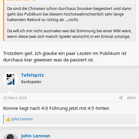
Da sind die Chinesen schon durchaus Snooker-begeistert und dann
geht das Publikum bei diesem höchstwahrscheinlich sehr lange
haltenden Rekord so richtig ab ....nicht.
Da will ich mir nicht ausmalen wie die Stimmung bei einer WM wäre,
wenn diese (wie sich manch Spieler wünscht) in ein Emirat umzöge.
Trotzdem geil. Ich glaube ein paar Leuten im Publikum ist
durchaus klar gewesen was da passiert ist.
Tafelspitz
Bankspieler
22 März 2026
#843
Ronnie liegt nach 4:0 Führung jetzt mit 4:5 hinten
John Lennon
R
e
a
John Lennon
k