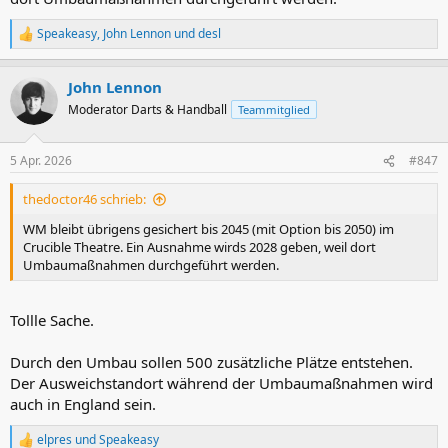
Speakeasy
,
John Lennon
und
desl
R
e
a
John Lennon
k
t
Moderator Darts & Handball
Teammitglied
i
o
n
5 Apr. 2026
#847
e
n
thedoctor46 schrieb:
:
WM bleibt übrigens gesichert bis 2045 (mit Option bis 2050) im
Crucible Theatre. Ein Ausnahme wirds 2028 geben, weil dort
Umbaumaßnahmen durchgeführt werden.
Tollle Sache.
Durch den Umbau sollen 500 zusätzliche Plätze entstehen.
Der Ausweichstandort während der Umbaumaßnahmen wird
auch in England sein.
elpres
und
Speakeasy
R