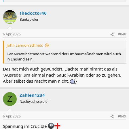
e
a
thedoctor46
k
t
Bankspieler
i
o
n
6 Apr. 2026
#848
e
n
John Lennon schrieb:
:
Der Ausweichstandort während der Umbaumaßnahmen wird auch
in England sein.
Das hat mich auch gewundert. Dachte man nimmt das als
"Ausrede" um einmal nach Saudi-Arabien oder so zu gehen.
Aber selbst das macht man nicht.
Zahlen1234
Z
Nachwuchsspieler
6 Apr. 2026
#849
Spannung im Crucible