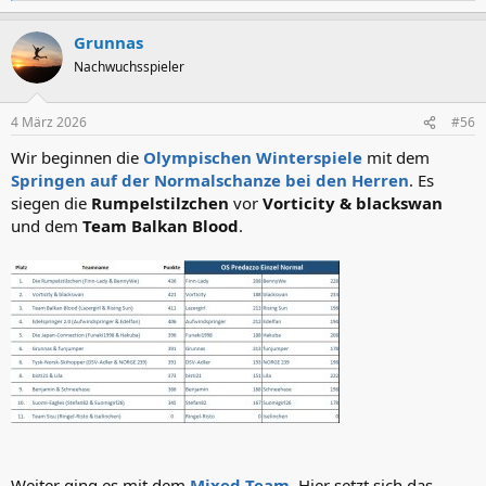
e
a
Grunnas
k
t
Nachwuchsspieler
i
o
n
4 März 2026
#56
e
n
Wir beginnen die
Olympischen Winterspiele
mit dem
:
Springen auf der Normalschanze bei den Herren
. Es
siegen die
Rumpelstilzchen
vor
Vorticity & blackswan
und dem
Team Balkan Blood
.
Weiter ging es mit dem
Mixed-Team
. Hier setzt sich das