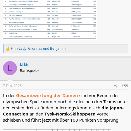
Finn-Lady
,
Grunnas
und
Benjamin
R
e
a
Lila
k
L
t
Bankspieler
i
o
n
7 Feb. 2026
#55
e
n
In der
Gesamtwertung der Damen
sind vor Beginn der
:
olympischen Spiele immer noch die gleichen drei Teams unter
den ersten drei zu finden. Allerdings konnte sich
die Japan-
Connection
an den
Tysk-Norsk-Skihoppern
vorbei
schieben und führt jetzt mit über 100 Punkten Vorsprung.