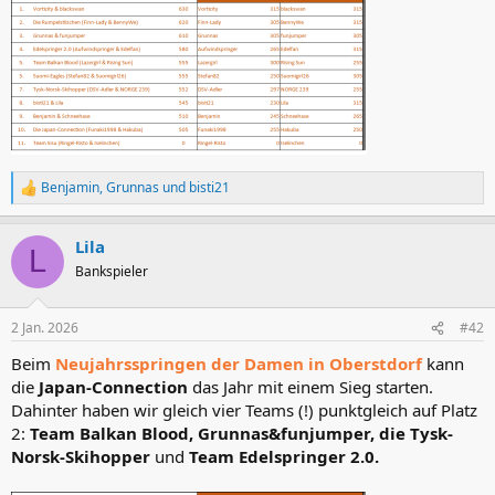
Benjamin
,
Grunnas
und
bisti21
R
e
a
Lila
k
L
t
Bankspieler
i
o
n
2 Jan. 2026
#42
e
n
Beim
Neujahrsspringen der Damen in Oberstdorf
kann
:
die
Japan-Connection
das Jahr mit einem Sieg starten.
Dahinter haben wir gleich vier Teams (!) punktgleich auf Platz
2:
Team Balkan Blood, Grunnas&funjumper, die Tysk-
Norsk-Skihopper
und
Team Edelspringer 2.0.