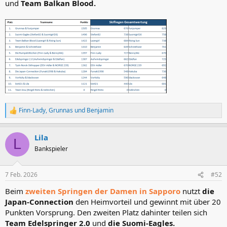
und
Team Balkan Blood.
Finn-Lady
,
Grunnas
und
Benjamin
R
e
a
Lila
k
L
t
Bankspieler
i
o
n
7 Feb. 2026
#52
e
n
Beim
zweiten Springen der Damen in Sapporo
nutzt
die
:
Japan-Connection
den Heimvorteil und gewinnt mit über 20
Punkten Vorsprung. Den zweiten Platz dahinter teilen sich
Team Edelspringer 2.0
und
die Suomi-Eagles.