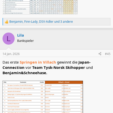
Benjamin
,
Finn-Lady
,
DSV-Adler
und 3 andere
R
e
a
Lila
k
L
t
Bankspieler
i
o
n
14 Jan. 2026
#45
e
n
Das erste
Springen in Villach
gewinnt die
Japan-
:
Connection
vor
Team Tysk-Norsk Skihopper
und
Benjamin&Schneehase.