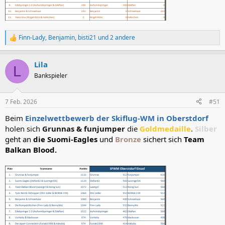
Finn-Lady
,
Benjamin
,
bisti21
und 2 andere
R
e
a
Lila
k
L
t
Bankspieler
i
o
n
7 Feb. 2026
#51
e
n
Beim
Einzelwettbewerb der Skiflug-WM in Oberstdorf
:
holen sich
Grunnas & funjumper
die
Goldmedaille
.
Silber
geht an
die Suomi-Eagles
und
Bronze
sichert sich
Team
Balkan Blood.