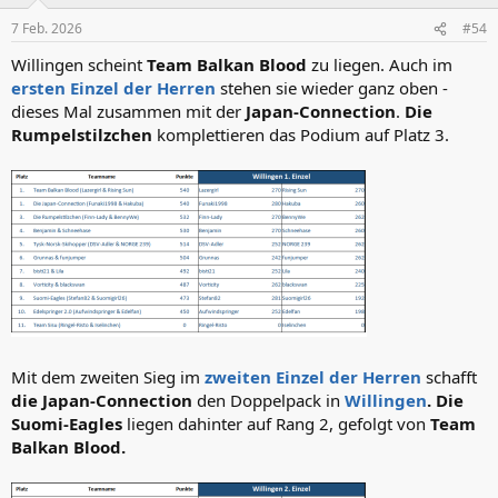
o
n
7 Feb. 2026
#54
e
n
Willingen scheint
Team Balkan Blood
zu liegen. Auch im
:
ersten Einzel der Herren
stehen sie wieder ganz oben -
dieses Mal zusammen mit der
Japan-Connection
.
Die
Rumpelstilzchen
komplettieren das Podium auf Platz 3.
Mit dem zweiten Sieg im
zweiten Einzel der Herren
schafft
die Japan-Connection
den Doppelpack in
Willingen
. Die
Suomi-Eagles
liegen dahinter auf Rang 2, gefolgt von
Team
Balkan Blood.