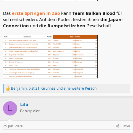
Das
erste Springen in Zao
kann
Team Balkan Blood
für
sich entscheiden. Auf dem Podest leisten ihnen
die Japan-
Connection
und
die Rumpelstilzchen
Gesellschaft.
Benjamin
,
bisti21
,
Grunnas
und eine weitere Person
R
e
a
Lila
k
L
t
Bankspieler
i
o
n
25 Jan. 2026
#50
e
n