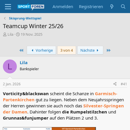
Anmelden
Registrieren
Skisprung-Wettspiel
Teamcup Winter 25/26
E
E
Lila
19 Nov. 2025
r
r
s
s
t
t
Erste
Letzte
Vorherige
3 von 4
Nächste
e
e
l
l
Lila
L
l
l
Bankspieler
e
t
r
a
m
2 Jan. 2026
#41
Vorticity&blackswan
scheint die Schanze in
Garmisch-
Partenkirchen
gut zu liegen. Neben dem Neujahrsspringen
der Herren gewinnen sie auch noch das
Silvester-Springen
der Damen
. Dahinter folgen
die Rumpelstilzchen
und
Grunnas&funjumper
auf den Plätzen 2 und 3.