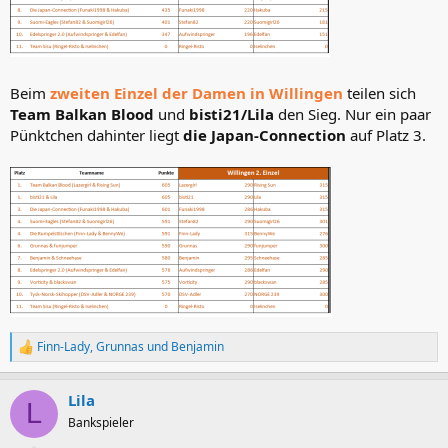
Beim
zweiten Einzel der Damen in Willingen
teilen sich
Team Balkan Blood
und
bisti21/Lila
den Sieg. Nur ein paar
Pünktchen dahinter liegt
die Japan-Connection
auf Platz 3.
Finn-Lady
,
Grunnas
und
Benjamin
R
e
a
Lila
k
L
t
Bankspieler
i