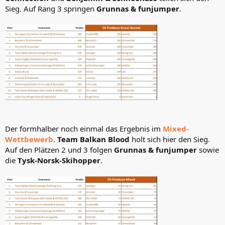
Sieg. Auf Rang 3 springen
Grunnas & funjumper
.
Der formhalber noch einmal das Ergebnis im
Mixed-
Wettbewerb
.
Team Balkan Blood
holt sich hier den Sieg.
Auf den Plätzen 2 und 3 folgen
Grunnas & funjumper
sowie
die
Tysk-Norsk-Skihopper
.