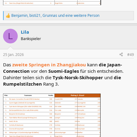
Benjamin
,
bisti21
,
Grunnas
und eine weitere Person
R
e
a
Lila
k
L
t
Bankspieler
i
o
n
25 Jan. 2026
#49
e
n
Das
zweite Springen in Zhangjiakou
kann
die Japan-
:
Connection
vor den
Suomi-Eagles
für sich entscheiden.
Dahinter teilen sich die
Tysk-Norsk-Skihopper
und
die
Rumpelstilzchen
Rang 3.