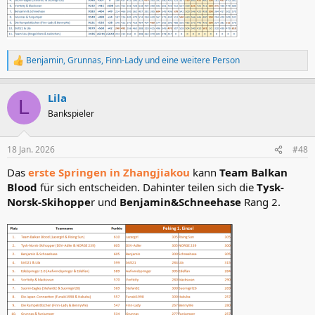
Benjamin
,
Grunnas
,
Finn-Lady
und eine weitere Person
R
e
a
Lila
k
L
t
Bankspieler
i
o
n
18 Jan. 2026
#48
e
n
Das
erste Springen in Zhangjiakou
kann
Team Balkan
:
Blood
für sich entscheiden. Dahinter teilen sich die
Tysk-
Norsk-Skihoppe
r und
Benjamin&Schneehase
Rang 2.