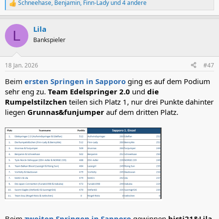
Schneehase
,
Benjamin
,
Finn-Lady
und 4 andere
R
e
a
Lila
k
L
t
Bankspieler
i
o
n
18 Jan. 2026
#47
e
n
Beim
ersten Springen in Sapporo
ging es auf dem Podium
:
sehr eng zu.
Team Edelspringer 2.0
und
die
Rumpelstilzchen
teilen sich Platz 1, nur drei Punkte dahinter
liegen
Grunnas&funjumper
auf dem dritten Platz.
Beim
zweiten Springen in Sapporo
gewinnen
bisti21&Lila
.