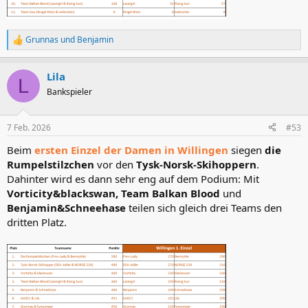
Grunnas
und
Benjamin
R
e
a
Lila
k
L
t
Bankspieler
i
o
n
7 Feb. 2026
#53
e
n
Beim
ersten Einzel der Damen in Willingen
siegen
die
:
Rumpelstilzchen
vor den
Tysk-Norsk-Skihoppern
.
Dahinter wird es dann sehr eng auf dem Podium: Mit
Vorticity&blackswan, Team Balkan Blood
und
Benjamin&Schneehase
teilen sich gleich drei Teams den
dritten Platz.