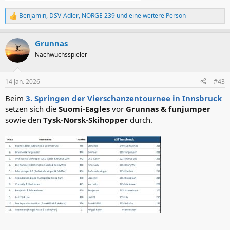
Benjamin
,
DSV-Adler
,
NORGE 239
und eine weitere Person
R
e
a
Grunnas
k
t
Nachwuchsspieler
i
o
n
14 Jan. 2026
#43
e
n
Beim
3. Springen der Vierschanzentournee in Innsbruck
:
setzen sich die
Suomi-Eagles
vor
Grunnas & funjumper
sowie den
Tysk-Norsk-Skihopper
durch.