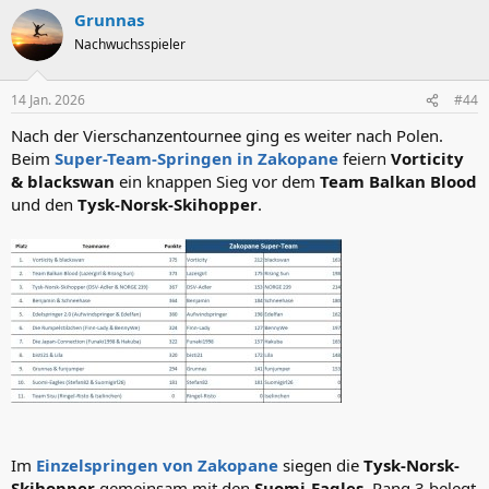
a
Grunnas
k
t
Nachwuchsspieler
i
o
n
14 Jan. 2026
#44
e
n
Nach der Vierschanzentournee ging es weiter nach Polen.
:
Beim
Super-Team-Springen in Zakopane
feiern
Vorticity
& blackswan
ein knappen Sieg vor dem
Team Balkan Blood
und den
Tysk-Norsk-Skihopper
.
Im
Einzelspringen von Zakopane
siegen die
Tysk-Norsk-
Skihopper
gemeinsam mit den
Suomi-Eagles
. Rang 3 belegt