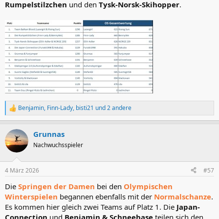
Rumpelstilzchen
und den
Tysk-Norsk-Skihopper
.
Benjamin
,
Finn-Lady
,
bisti21
und 2 andere
R
e
a
Grunnas
k
t
Nachwuchsspieler
i
o
n
4 März 2026
#57
e
n
Die
Springen der Damen
bei den
Olympischen
:
Winterspielen
begannen ebenfalls mit der
Normalschanze
.
Es kommen hier gleich zwei Teams auf Platz 1. Die
Japan-
Connection
und
Benjamin & Schneehase
teilen sich den