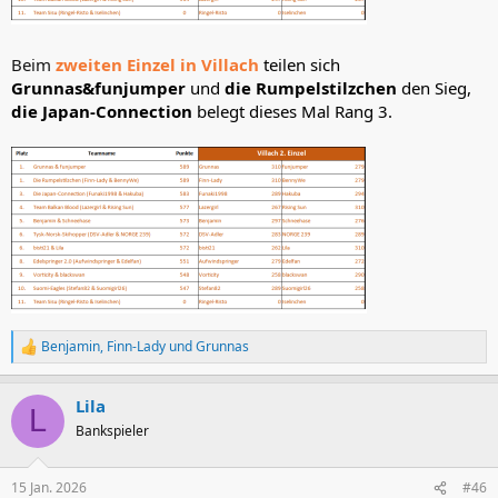
Beim
zweiten Einzel in Villach
teilen sich
Grunnas&funjumper
und
die Rumpelstilzchen
den Sieg,
die Japan-Connection
belegt dieses Mal Rang 3.
Benjamin
,
Finn-Lady
und
Grunnas
R
e
a
Lila
k
L
t
Bankspieler
i
o
n
15 Jan. 2026
#46
e