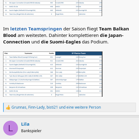
Im
letzten Teamspringen
der Saison fliegt
Team Balkan
Blood
am weitesten. Dahinter komplettieren
die Japan-
Connection
und
die Suomi-Eagles
das Podium.
Grunnas
,
Finn-Lady
,
bisti21
und eine weitere Person
R
e
a
Lila
k
L
t
Bankspieler
i