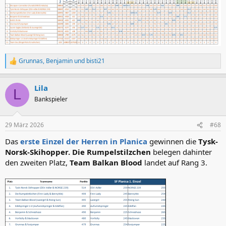
Grunnas
,
Benjamin
und
bisti21
R
e
a
Lila
k
L
t
Bankspieler
i
o
n
29 März 2026
#68
e
n
Das
erste Einzel der Herren in Planica
gewinnen die
Tysk-
:
Norsk-Skihopper. Die Rumpelstilzchen
belegen dahinter
den zweiten Platz,
Team Balkan Blood
landet auf Rang 3.