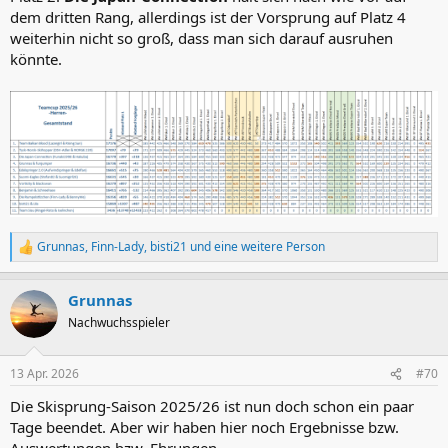
dem dritten Rang, allerdings ist der Vorsprung auf Platz 4
weiterhin nicht so groß, dass man sich darauf ausruhen
könnte.
Grunnas
,
Finn-Lady
,
bisti21
und eine weitere Person
R
e
a
Grunnas
k
t
Nachwuchsspieler
i
o
n
13 Apr. 2026
#70
e
n
Die Skisprung-Saison 2025/26 ist nun doch schon ein paar
:
Tage beendet. Aber wir haben hier noch Ergebnisse bzw.