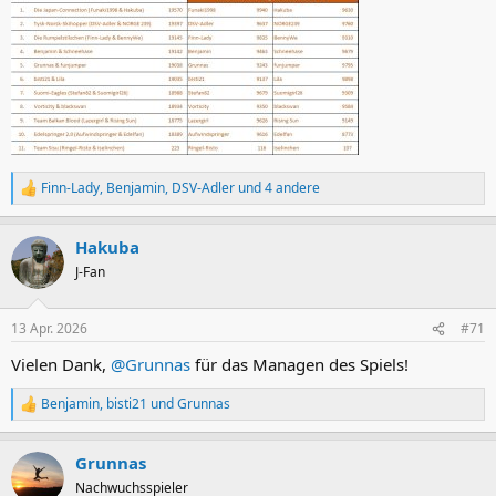
Finn-Lady
,
Benjamin
,
DSV-Adler
und 4 andere
R
e
a
Hakuba
k
t
J-Fan
i
o
n
13 Apr. 2026
#71
e
n
Vielen Dank,
@Grunnas
für das Managen des Spiels!
:
Benjamin
,
bisti21
und
Grunnas
R
e
a
Grunnas
k
t
Nachwuchsspieler