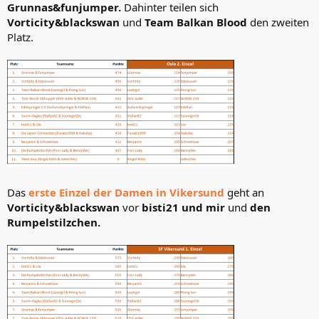
Grunnas&funjumper.
Dahinter teilen sich
Vorticity&blackswan
und
Team Balkan Blood
den zweiten
Platz.
Das
erste Einzel der Damen in Vikersund
geht an
Vorticity&blackswan
vor
bisti21 und mir
und
den
Rumpelstilzchen.