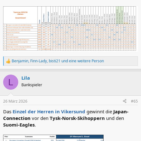
Benjamin
,
Finn-Lady
,
bisti21
und eine weitere Person
R
e
a
Lila
k
L
t
Bankspieler
i
o
n
26 März 2026
#65
e
n
Das
Einzel der Herren in Vikersund
gewinnt die
Japan-
:
Connection
vor den
Tysk-Norsk-Skihoppern
und den
Suomi-Eagles
.