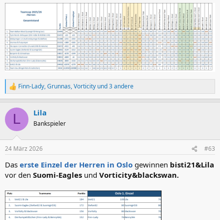
Finn-Lady
,
Grunnas
,
Vorticity
und 3 andere
R
e
a
Lila
k
L
t
Bankspieler
i
o
n
24 März 2026
#63
e
n
Das
erste Einzel der Herren in Oslo
gewinnen
bisti21&Lila
:
vor den
Suomi-Eagles
und
Vorticity&blackswan.