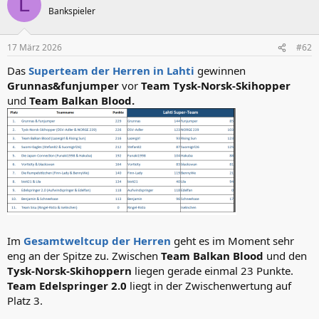
L
t
Bankspieler
i
o
n
17 März 2026
#62
e
n
Das
Superteam der Herren in Lahti
gewinnen
:
Grunnas&funjumper
vor
Team Tysk-Norsk-Skihopper
und
Team Balkan Blood.
Im
Gesamtweltcup der Herren
geht es im Moment sehr
eng an der Spitze zu. Zwischen
Team Balkan Blood
und den
Tysk-Norsk-Skihoppern
liegen gerade einmal 23 Punkte.
Team Edelspringer 2.0
liegt in der Zwischenwertung auf
Platz 3.