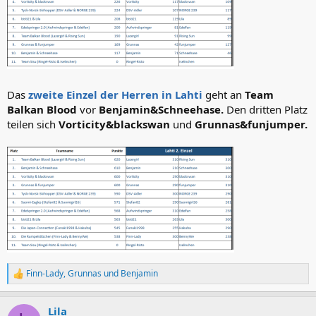
Das
zweite Einzel der Herren in Lahti
geht an
Team
Balkan Blood
vor
Benjamin&Schneehase.
Den dritten Platz
teilen sich
Vorticity&blackswan
und
Grunnas&funjumper.
Finn-Lady
,
Grunnas
und
Benjamin
R
e
a
Lila
k