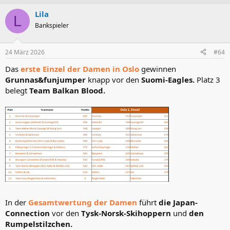
a
Lila
k
L
t
Bankspieler
i
o
n
24 März 2026
#64
e
n
Das
erste Einzel der Damen in Oslo
gewinnen
:
Grunnas&funjumper
knapp vor den
Suomi-Eagles.
Platz 3
belegt
Team Balkan Blood.
In der
Gesamtwertung der Damen
führt
die Japan-
Connection
vor den
Tysk-Norsk-Skihoppern
und
den
Rumpelstilzchen.