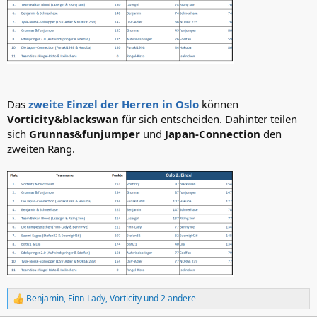
Das
zweite Einzel der Herren in Oslo
können
Vorticity&blackswan
für sich entscheiden. Dahinter teilen
sich
Grunnas&funjumper
und
Japan-Connection
den
zweiten Rang.
Benjamin
,
Finn-Lady
,
Vorticity
und 2 andere
R
e