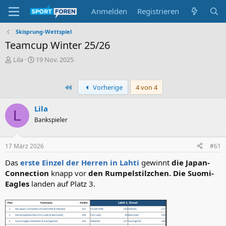
Anmelden
Registrieren
Skisprung-Wettspiel
Teamcup Winter 25/26
E
E
Lila
19 Nov. 2025
r
r
s
s
t
t
Erste
Vorherige
4 von 4
e
e
l
l
Lila
L
l
l
Bankspieler
e
t
r
a
m
17 März 2026
#61
Das
erste Einzel der Herren in Lahti
gewinnt
die Japan-
Connection
knapp vor
den Rumpelstilzchen. Die Suomi-
Eagles
landen auf Platz 3.