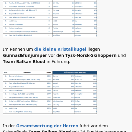
Im Rennen um
die kleine Kristallkugel
liegen
Gunnas&funjumper
vor den
Tysk-Norsk-Skihoppern
und
Team Balkan Blood
in Führung.
In der
Gesamtwertung der Herren
führt vor dem
Saisonfinale
Team Balkan Blood
mit 34 Punkten Vorsprung