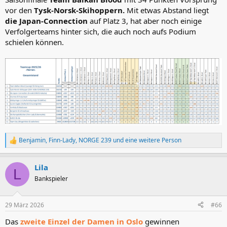
vor den
Tysk-Norsk-Skihoppern.
Mit etwas Abstand liegt
die Japan-Connection
auf Platz 3, hat aber noch einige
Verfolgerteams hinter sich, die auch noch aufs Podium
schielen können.
Benjamin
,
Finn-Lady
,
NORGE 239
und eine weitere Person
R
e
a
Lila
k
L
t
Bankspieler
i
o
n
29 März 2026
#66
e
n
Das
zweite Einzel der Damen in Oslo
gewinnen
: