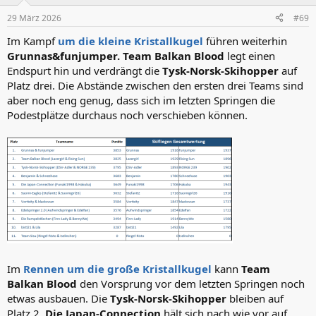
o
n
29 März 2026
#69
e
n
Im Kampf
um die kleine Kristallkugel
führen weiterhin
:
Grunnas&funjumper. Team Balkan Blood
legt einen
Endspurt hin und verdrängt die
Tysk-Norsk-Skihopper
auf
Platz drei. Die Abstände zwischen den ersten drei Teams sind
aber noch eng genug, dass sich im letzten Springen die
Podestplätze durchaus noch verschieben können.
Im
Rennen um die große Kristallkugel
kann
Team
Balkan Blood
den Vorsprung vor dem letzten Springen noch
etwas ausbauen. Die
Tysk-Norsk-Skihopper
bleiben auf
Platz 2.
Die Japan-Connection
hält sich nach wie vor auf