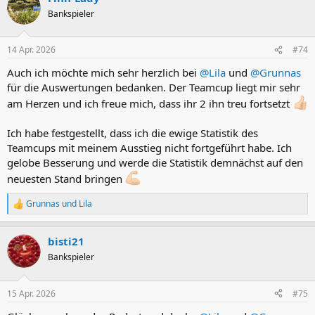
t
Bankspieler
i
o
n
14 Apr. 2026
#74
e
n
Auch ich möchte mich sehr herzlich bei
@Lila
und
@Grunnas
:
für die Auswertungen bedanken. Der Teamcup liegt mir sehr
am Herzen und ich freue mich, dass ihr 2 ihn treu fortsetzt
Ich habe festgestellt, dass ich die ewige Statistik des
Teamcups mit meinem Ausstieg nicht fortgeführt habe. Ich
gelobe Besserung und werde die Statistik demnächst auf den
neuesten Stand bringen
Grunnas
und
Lila
R
e
a
bisti21
k
t
Bankspieler
i
o
n
15 Apr. 2026
#75
e
n