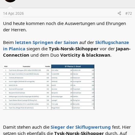
i
o
n
14 Apr. 2026
#72
e
n
Und heute kommen noch die Auswertungen und Ehrungen
:
der Herren.
Beim
letzten Springen der Saison
auf der
Skiflugschanze
in Planica
siegen die
Tysk-Norsk-Skihopper
vor der
Japan-
Connection
und dem Duo
Vorticity & blackswan
.
Damit stehen auch die
Sieger der Skiflugwertung
fest. Hier
setzen sich ebenfalls die
Tysk-Norsk-Skihopper
durch. Auf