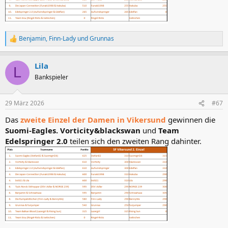
Benjamin
,
Finn-Lady
und
Grunnas
R
e
a
Lila
k
L
t
Bankspieler
i
o
n
29 März 2026
#67
e
n
Das
zweite Einzel der Damen in Vikersund
gewinnen die
:
Suomi-Eagles. Vorticity&blackswan
und
Team
Edelspringer 2.0
teilen sich den zweiten Rang dahinter.