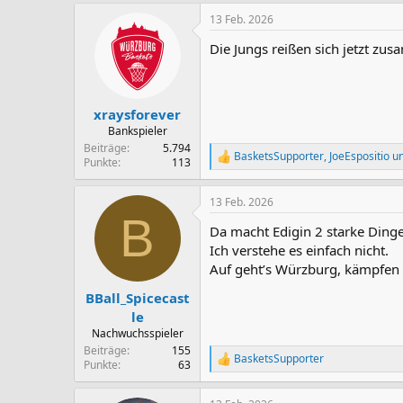
13 Feb. 2026
Die Jungs reißen sich jetzt zu
xraysforever
Bankspieler
Beiträge
5.794
BasketsSupporter
,
JoeEspositio
u
R
Punkte
113
e
a
13 Feb. 2026
k
B
t
Da macht Edigin 2 starke Ding
i
o
Ich verstehe es einfach nicht.
n
Auf geht’s Würzburg, kämpfen 
e
n
BBall_Spicecast
:
le
Nachwuchsspieler
Beiträge
155
BasketsSupporter
R
Punkte
63
e
a