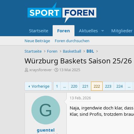
Startseite
Foren
Aktuelles
Mitglieder
Neue Beiträge
Foren durchsuchen
Startseite
Foren
Basketball
BBL
Würzburg Baskets Saison 25/26
E
E
xraysforever
13 Mai 2025
r
r
s
s
t
t
Vorherige
1
...
220
221
222
223
224
...
e
e
l
l
13 Feb. 2026
l
l
G
e
t
Naja, irgendwie doch klar, das
r
a
Klar, sind Profis, trotzdem bra
m
guentel