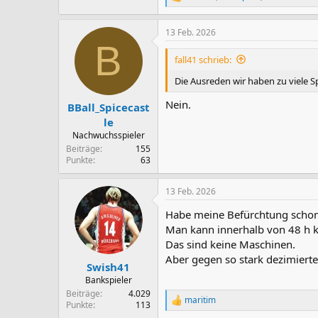
R
e
a
13 Feb. 2026
k
B
t
i
fall41 schrieb:
o
n
Die Ausreden wir haben zu viele Sp
e
n
Nein.
BBall_Spicecast
:
le
Nachwuchsspieler
Beiträge
155
Punkte
63
13 Feb. 2026
Habe meine Befürchtung schon
Man kann innerhalb von 48 h k
Das sind keine Maschinen.
Aber gegen so stark dezimierte
Swish41
Bankspieler
Beiträge
4.029
maritim
R
Punkte
113
e