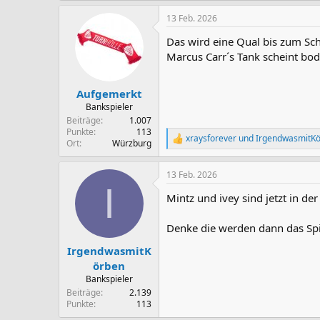
a
13 Feb. 2026
k
t
Das wird eine Qual bis zum Sch
i
o
Marcus Carr´s Tank scheint bod
n
e
n
Aufgemerkt
:
Bankspieler
Beiträge
1.007
Punkte
113
xraysforever
und
IrgendwasmitK
R
Ort
Würzburg
e
a
13 Feb. 2026
k
I
t
Mintz und ivey sind jetzt in d
i
o
n
Denke die werden dann das Spi
e
n
IrgendwasmitK
:
örben
Bankspieler
Beiträge
2.139
Punkte
113