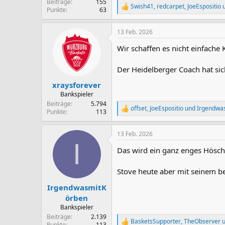
Beiträge
155
Swish41
,
redcarpet
,
JoeEspositio
u
R
Punkte
63
e
a
13 Feb. 2026
k
t
Wir schaffen es nicht einfache
i
o
n
Der Heidelberger Coach hat si
e
n
xraysforever
:
Bankspieler
Beiträge
5.794
offset
,
JoeEspositio
und
Irgendwa
R
Punkte
113
e
a
13 Feb. 2026
k
I
t
Das wird ein ganz enges Hösch
i
o
n
Stove heute aber mit seinem be
e
n
IrgendwasmitK
:
örben
Bankspieler
Beiträge
2.139
BasketsSupporter
,
TheObserver
u
R
Punkte
113