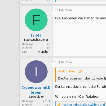
e
a
13 Feb. 2026
k
F
t
Die Ausreden wir haben zu viele
i
o
n
e
n
fall41
:
Nachwuchsspieler
Beiträge
96
Punkte
18
Ort
München
13 Feb. 2026
I
fall41 schrieb:
Die Ausreden wir haben zu viele Sp
Du kannst doch nicht die Euro
IrgendwasmitK
örben
Wir spiele ne 10er Rotation.
Bankspieler
Beiträge
2.139
maritim
,
PrincipalO
,
Swish41
und 
Punkte
113