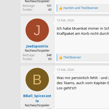
Nachwuchsspieler
Beiträge
101
maritim
und
TheObserver
R
Punkte
43
e
a
13 Feb. 2026
k
J
t
Ich habe Muenkat immer in Schu
i
o
Kraftpaket am Korb nicht durch
n
e
n
JoeEspositio
:
Nachwuchsspieler
Beiträge
348
TheObserver
R
Punkte
93
e
a
13 Feb. 2026
k
B
t
Was mir persönlich fehlt - und 
i
o
des Teams, auch vom Kapitän E
n
Los geht’s!!!
e
n
BBall_Spicecast
:
le
Nachwuchsspieler