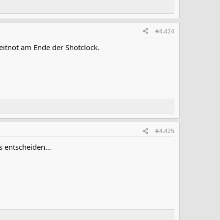
#4.424
Zeitnot am Ende der Shotclock.
#4.425
ns entscheiden…