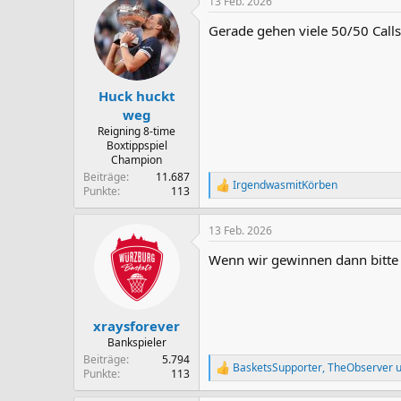
13 Feb. 2026
k
t
Gerade gehen viele 50/50 Calls 
i
o
n
e
n
Huck huckt
:
weg
Reigning 8-time
Boxtippspiel
Champion
Beiträge
11.687
IrgendwasmitKörben
R
Punkte
113
e
a
13 Feb. 2026
k
t
Wenn wir gewinnen dann bitte
i
o
n
e
n
xraysforever
:
Bankspieler
Beiträge
5.794
BasketsSupporter
,
TheObserver
u
R
Punkte
113
e