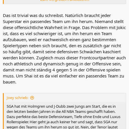
Basketball ist ein Teamsport und jeder Superstar hatte das
passende Team um sich. Keiner gewinnt den Titel allein.
Das ist trivial was du schreibst. Natürlich braucht jeder
Superstar ein passendes Team um ihn herum. Niemand stellt
diese offensichtliche Wahrheit in Frage. Das Problem mit Jokic
ist, dass es viel schwieriger ist, um ihn herum ein Team
aufzubauen, weil er nachweislich einen ganz bestimmten
Spielertypen neben sich braucht, den es zusätzlich gar nicht
so häufig gibt, damit seine defensiven Schwächen kaschiert
werden können. Zugleich muss dieser Frontcourtpartner auch
noch athletisch und dynamisch genug in der Offensive sein,
damit man nicht ständig 4 gegen 5 in der Offensive spielen
muss. Um Shai ist es da viel einfacher ein passendes Team zu
bauen.
Joey schrieb:
SGA hat mit Holmgren und J-Dubb zwei Jungs am Start, die es in
den letzten beiden Jahren in die All NBA Teams geschafft haben.
Dazu perfekte das beste Defensivteam, Tiefe ohne Ende und Luxus
Rollenspieler. Hier geht ja auch keiner her und sagt, dass SGA nur
wegen des Teams um ihn herum so gut ist. Nein, der Tenor lautet