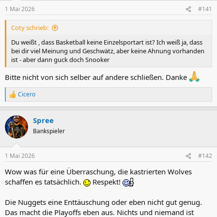
1 Mai 2026
#141
Coty schrieb:
Du weißt , dass Basketball keine Einzelsportart ist? Ich weiß ja, dass
bei dir viel Meinung und Geschwätz, aber keine Ahnung vorhanden
ist - aber dann guck doch Snooker
Bitte nicht von sich selber auf andere schließen. Danke
Cicero
R
e
a
Spree
k
t
Bankspieler
i
o
n
1 Mai 2026
#142
e
n
Wow was für eine Überraschung, die kastrierten Wolves
:
schaffen es tatsächlich.
Respekt!
Die Nuggets eine Enttäuschung oder eben nicht gut genug.
Das macht die Playoffs eben aus. Nichts und niemand ist