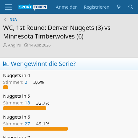
Anmelden
Registrieren
NBA
WC, 1st Round: Denver Nuggets (3) vs
Minnesota Timberwolves (6)
E
E
Angliru
14 Apr. 2026
r
r
s
s
t
t
Wer gewinnt die Serie?
e
e
l
l
Nuggets in 4
l
l
Stimmen:
2
3,6%
e
t
r
a
m
Nuggets in 5
Stimmen:
18
32,7%
Nuggets in 6
Stimmen:
27
49,1%
Nuggets in 7