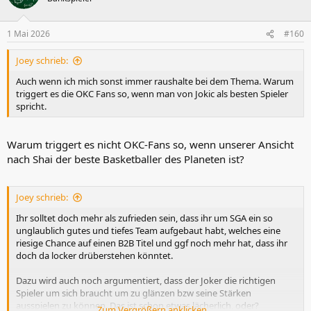
i
o
n
1 Mai 2026
#160
e
n
Joey schrieb:
:
Auch wenn ich mich sonst immer raushalte bei dem Thema. Warum
triggert es die OKC Fans so, wenn man von Jokic als besten Spieler
spricht.
Warum triggert es nicht OKC-Fans so, wenn unserer Ansicht
nach Shai der beste Basketballer des Planeten ist?
Joey schrieb:
Ihr solltet doch mehr als zufrieden sein, dass ihr um SGA ein so
unglaublich gutes und tiefes Team aufgebaut habt, welches eine
riesige Chance auf einen B2B Titel und ggf noch mehr hat, dass ihr
doch da locker drüberstehen könntet.
Dazu wird auch noch argumentiert, dass der Joker die richtigen
Spieler um sich braucht um zu glänzen bzw seine Stärken
ausspielen zu können. Das ist schon etwas lächerlich, oder?
Zum Vergrößern anklicken....