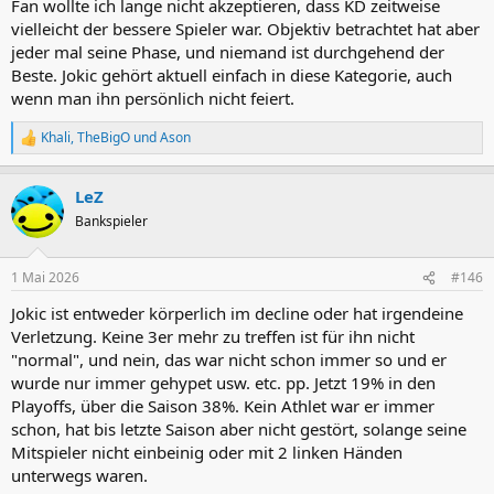
Fan wollte ich lange nicht akzeptieren, dass KD zeitweise
vielleicht der bessere Spieler war. Objektiv betrachtet hat aber
jeder mal seine Phase, und niemand ist durchgehend der
Beste. Jokic gehört aktuell einfach in diese Kategorie, auch
wenn man ihn persönlich nicht feiert.
Khali
,
TheBigO
und
Ason
R
e
a
LeZ
k
t
Bankspieler
i
o
n
1 Mai 2026
#146
e
n
Jokic ist entweder körperlich im decline oder hat irgendeine
:
Verletzung. Keine 3er mehr zu treffen ist für ihn nicht
"normal", und nein, das war nicht schon immer so und er
wurde nur immer gehypet usw. etc. pp. Jetzt 19% in den
Playoffs, über die Saison 38%. Kein Athlet war er immer
schon, hat bis letzte Saison aber nicht gestört, solange seine
Mitspieler nicht einbeinig oder mit 2 linken Händen
unterwegs waren.