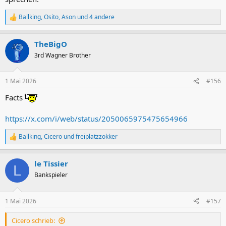
Ballking
,
Osito
,
Ason
und 4 andere
R
e
a
TheBigO
k
t
3rd Wagner Brother
i
o
n
1 Mai 2026
#156
e
n
Facts
:
https://x.com/i/web/status/2050065975475654966
Ballking
,
Cicero
und
freiplatzzokker
R
e
a
le Tissier
k
L
t
Bankspieler
i
o
n
1 Mai 2026
#157
e
n
Cicero schrieb:
: