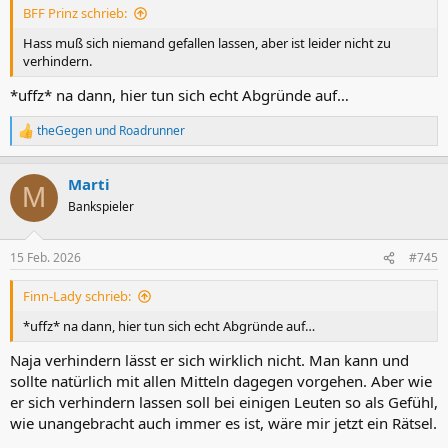
BFF Prinz schrieb:
Hass muß sich niemand gefallen lassen, aber ist leider nicht zu
verhindern.
*uffz* na dann, hier tun sich echt Abgründe auf…
theGegen
und
Roadrunner
R
e
a
Marti
k
M
t
Bankspieler
i
o
n
15 Feb. 2026
#745
e
n
Finn-Lady schrieb:
:
*uffz* na dann, hier tun sich echt Abgründe auf…
Naja verhindern lässt er sich wirklich nicht. Man kann und
sollte natürlich mit allen Mitteln dagegen vorgehen. Aber wie
er sich verhindern lassen soll bei einigen Leuten so als Gefühl,
wie unangebracht auch immer es ist, wäre mir jetzt ein Rätsel.