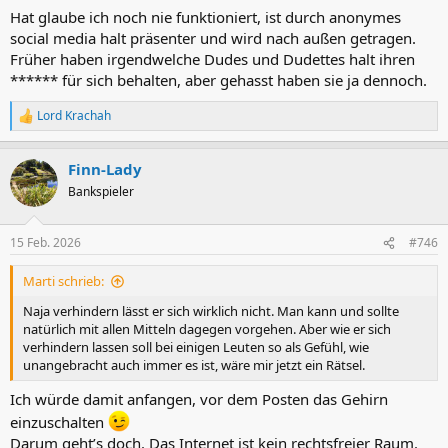
Hat glaube ich noch nie funktioniert, ist durch anonymes
social media halt präsenter und wird nach außen getragen.
Früher haben irgendwelche Dudes und Dudettes halt ihren
****** für sich behalten, aber gehasst haben sie ja dennoch.
Lord Krachah
R
e
a
Finn-Lady
k
t
Bankspieler
i
o
n
15 Feb. 2026
#746
e
n
Marti schrieb:
:
Naja verhindern lässt er sich wirklich nicht. Man kann und sollte
natürlich mit allen Mitteln dagegen vorgehen. Aber wie er sich
verhindern lassen soll bei einigen Leuten so als Gefühl, wie
unangebracht auch immer es ist, wäre mir jetzt ein Rätsel.
Ich würde damit anfangen, vor dem Posten das Gehirn
einzuschalten
Darum geht’s doch. Das Internet ist kein rechtsfreier Raum.