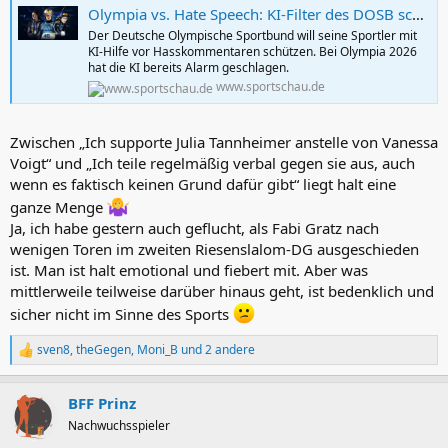
Olympia vs. Hate Speech: KI-Filter des DOSB schützt Athleten vor Hass
Der Deutsche Olympische Sportbund will seine Sportler mit
KI-Hilfe vor Hasskommentaren schützen. Bei Olympia 2026
hat die KI bereits Alarm geschlagen.
www.sportschau.de
Zwischen „Ich supporte Julia Tannheimer anstelle von Vanessa
Voigt“ und „Ich teile regelmäßig verbal gegen sie aus, auch
wenn es faktisch keinen Grund dafür gibt“ liegt halt eine
ganze Menge
Ja, ich habe gestern auch geflucht, als Fabi Gratz nach
wenigen Toren im zweiten Riesenslalom-DG ausgeschieden
ist. Man ist halt emotional und fiebert mit. Aber was
mittlerweile teilweise darüber hinaus geht, ist bedenklich und
sicher nicht im Sinne des Sports
sven8
,
theGegen
,
Moni_B
und 2 andere
R
e
a
BFF Prinz
k
t
Nachwuchsspieler
i