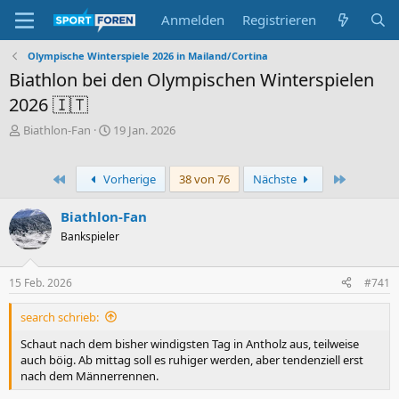
Anmelden
Registrieren
Olympische Winterspiele 2026 in Mailand/Cortina
Biathlon bei den Olympischen Winterspielen
2026 🇮🇹
E
E
Biathlon-Fan
19 Jan. 2026
r
r
s
s
t
t
Erste
Letzte
Vorherige
38 von 76
Nächste
e
e
l
l
Biathlon-Fan
l
l
Bankspieler
e
t
r
a
m
15 Feb. 2026
#741
search schrieb:
Schaut nach dem bisher windigsten Tag in Antholz aus, teilweise
auch böig. Ab mittag soll es ruhiger werden, aber tendenziell erst
nach dem Männerrennen.