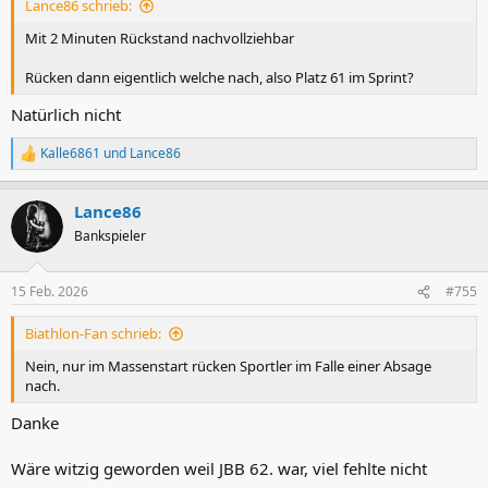
Lance86 schrieb:
Mit 2 Minuten Rückstand nachvollziehbar
Rücken dann eigentlich welche nach, also Platz 61 im Sprint?
Natürlich nicht
Kalle6861
und
Lance86
R
e
a
Lance86
k
t
Bankspieler
i
o
n
15 Feb. 2026
#755
e
n
Biathlon-Fan schrieb:
:
Nein, nur im Massenstart rücken Sportler im Falle einer Absage
nach.
Danke
Wäre witzig geworden weil JBB 62. war, viel fehlte nicht