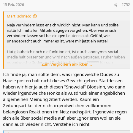
15 Feb. 2026
#752
Marti schrieb:
Naja verhindern lässt er sich wirklich nicht. Man kann und sollte
natürlich mit allen Mitteln dagegen vorgehen. Aber wie er sich
verhindern lassen soll bei einigen Leuten so als Gefühl, wie
unangebracht auch immer es ist, wäre mir jetzt ein Rätsel.
Hat glaube ich noch nie funktioniert, ist durch anonymes social
media halt präsenter und wird nach außen getragen. Früher haben
irgendwelche Dudes und Dudettes halt ihren ****** für sich
Zum Vergrößern anklicken....
behalten, aber gehasst haben sie ja dennoch.
Ich finde ja, man sollte dem, was irgendwelche Dudes zu
Hause posten halt nicht dieses Gewicht geben. Stattdessen
haben wir hier ja auch diesen "Snowcial" Blödsinn, wo dann
wieder irgendwelche Honks als Ausdruck einer angeblichen
allgemeinen Meinung zitiert werden. Kaum ein
Zeitungsartikel der nicht irgendwelchen vollkommen
belanglosen Reaktionen im Netz nachspürt. Irgendwie regen
sich alle über social media auf, aber Ignorieren wollen sie
dann auch wieder nicht. Verstehe ich nicht.