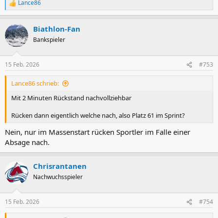
Lance86
R
e
a
Biathlon-Fan
k
t
Bankspieler
i
o
n
15 Feb. 2026
#753
e
n
Lance86 schrieb:
:
Mit 2 Minuten Rückstand nachvollziehbar
Rücken dann eigentlich welche nach, also Platz 61 im Sprint?
Nein, nur im Massenstart rücken Sportler im Falle einer
Absage nach.
Chrisrantanen
Nachwuchsspieler
15 Feb. 2026
#754