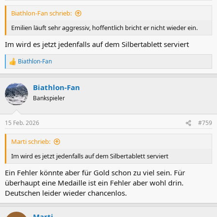
Biathlon-Fan schrieb:
Emilien läuft sehr aggressiv, hoffentlich bricht er nicht wieder ein.
Im wird es jetzt jedenfalls auf dem Silbertablett serviert
Biathlon-Fan
R
e
a
Biathlon-Fan
k
t
Bankspieler
i
o
n
15 Feb. 2026
#759
e
n
Marti schrieb:
:
Im wird es jetzt jedenfalls auf dem Silbertablett serviert
Ein Fehler könnte aber für Gold schon zu viel sein. Für
überhaupt eine Medaille ist ein Fehler aber wohl drin.
Deutschen leider wieder chancenlos.
Marti