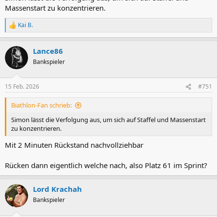
Massenstart zu konzentrieren.
Kai B.
R
e
a
Lance86
k
t
Bankspieler
i
o
n
15 Feb. 2026
#751
e
n
Biathlon-Fan schrieb:
:
Simon lässt die Verfolgung aus, um sich auf Staffel und Massenstart
zu konzentrieren.
Mit 2 Minuten Rückstand nachvollziehbar
Rücken dann eigentlich welche nach, also Platz 61 im Sprint?
Lord Krachah
Bankspieler