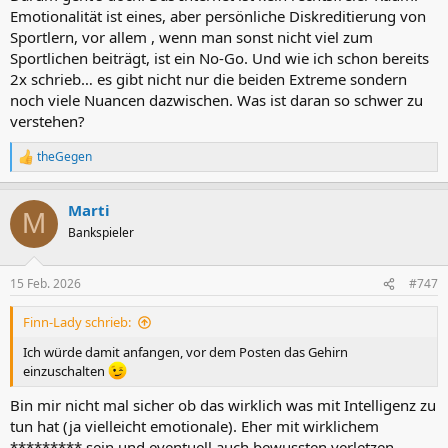
Emotionalität ist eines, aber persönliche Diskreditierung von
Sportlern, vor allem , wenn man sonst nicht viel zum
Sportlichen beiträgt, ist ein No-Go. Und wie ich schon bereits
2x schrieb… es gibt nicht nur die beiden Extreme sondern
noch viele Nuancen dazwischen. Was ist daran so schwer zu
verstehen?
theGegen
R
e
a
Marti
k
M
t
Bankspieler
i
o
n
15 Feb. 2026
#747
e
n
Finn-Lady schrieb:
:
Ich würde damit anfangen, vor dem Posten das Gehirn
einzuschalten
Bin mir nicht mal sicher ob das wirklich was mit Intelligenz zu
tun hat (ja vielleicht emotionale). Eher mit wirklichem
********* sein und eventuell auch bewussten verletzen