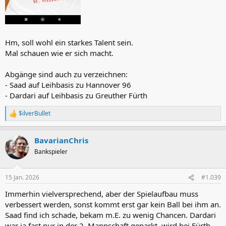
Hm, soll wohl ein starkes Talent sein.
Mal schauen wie er sich macht.
Abgänge sind auch zu verzeichnen:
- Saad auf Leihbasis zu Hannover 96
- Dardari auf Leihbasis zu Greuther Fürth
$ilverBullet
R
e
a
BavarianChris
k
t
Bankspieler
i
o
n
15 Jan. 2026
#1.039
e
n
Immerhin vielversprechend, aber der Spielaufbau muss
:
verbessert werden, sonst kommt erst gar kein Ball bei ihm an.
Saad find ich schade, bekam m.E. zu wenig Chancen. Dardari
war ja fast nur in der 2. Mannschaft geparkt, wird bei Fürth