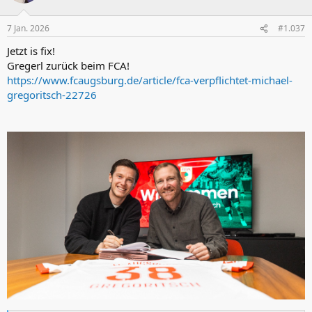
o
n
7 Jan. 2026
#1.037
e
n
Jetzt is fix!
:
Gregerl zurück beim FCA!
https://www.fcaugsburg.de/article/fca-verpflichtet-michael-
gregoritsch-22726