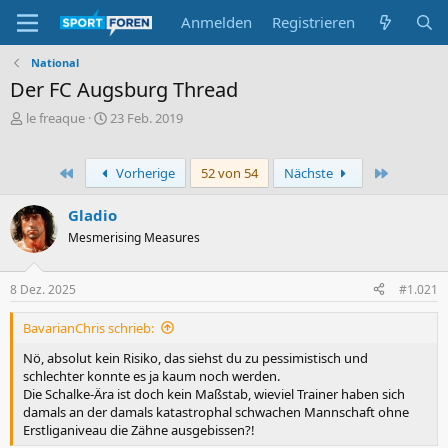
Anmelden
Registrieren
National
Der FC Augsburg Thread
E
E
le freaque
23 Feb. 2019
r
r
s
s
t
t
Erste
Letzte
Vorherige
52 von 54
Nächste
e
e
l
l
Gladio
l
l
Mesmerising Measures
e
t
r
a
m
8 Dez. 2025
#1.021
BavarianChris schrieb:
Nö, absolut kein Risiko, das siehst du zu pessimistisch und
schlechter konnte es ja kaum noch werden.
Die Schalke-Ära ist doch kein Maßstab, wieviel Trainer haben sich
damals an der damals katastrophal schwachen Mannschaft ohne
Erstliganiveau die Zähne ausgebissen?!