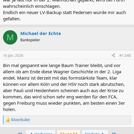
wahrscheinlich einschlagen.
Endlich ein neuer LV-Backup statt Pedersen würde mir auch
gefallen.
Michael der Echte
M
Bankspieler
16 Jan. 2026
#1.040
Bin mal gespannt wie lange Baum Trainer bleibt, und vor
allem ob am Ende diese Wagner Geschichte in der 2. Liga
endet. Mainz ist derzeit mit das formstärkste Team, klar
können vor allem Köln und der HSV noch stark abrutschen,
aber Pauli und Heidenheim scheinen auch aus der Krise zu
kommen, das wird schon sehr eng werden für den FCA,
gegen Freiburg muss wieder punkten, am besten einen 3er
holen.
$ilverBullet
R
e
a
Erste
Letzte
Vorherige
52 von 54
Nächste