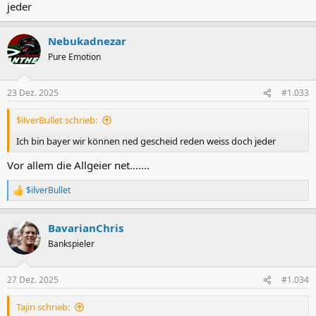
jeder
Nebukadnezar
Pure Emotion
23 Dez. 2025
#1.033
$ilverBullet schrieb:
Ich bin bayer wir können ned gescheid reden weiss doch jeder
Vor allem die Allgeier net.......
$ilverBullet
R
e
a
BavarianChris
k
t
Bankspieler
i
o
n
27 Dez. 2025
#1.034
e
n
Tajiri schrieb:
: