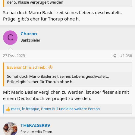
der 5. Klasse verprügelt werden
So hat doch Mario Basler zeit seines Lebens geschwafelt..
Prügel gibt's eher für Thorup ohne h.
Charon
C
Bankspieler
27 Dez. 2025
#1.036
BavarianChris schrieb:
So hat doch Mario Basler zeit seines Lebens geschwafelt..
Prügel gibt's eher für Thorup ohne h.
Mit Mario Basler verglichen zu werden, ist aber fieser als mit
einem Deutschbuch verprügelt zu werden.
mass
,
le freaque
,
Bronx Bull
und eine weitere Person
R
e
a
THEKAISER99
k
t
Social Media Team
i