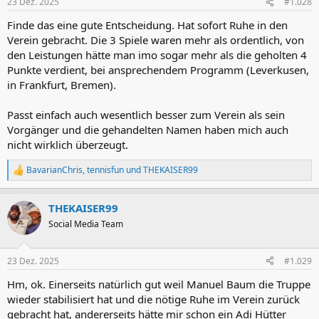
23 Dez. 2025
#1.028
Finde das eine gute Entscheidung. Hat sofort Ruhe in den
Verein gebracht. Die 3 Spiele waren mehr als ordentlich, von
den Leistungen hätte man imo sogar mehr als die geholten 4
Punkte verdient, bei ansprechendem Programm (Leverkusen,
in Frankfurt, Bremen).
Passt einfach auch wesentlich besser zum Verein als sein
Vorgänger und die gehandelten Namen haben mich auch
nicht wirklich überzeugt.
BavarianChris
,
tennisfun
und
THEKAISER99
R
e
a
THEKAISER99
k
t
Social Media Team
i
o
n
23 Dez. 2025
#1.029
e
n
Hm, ok. Einerseits natürlich gut weil Manuel Baum die Truppe
:
wieder stabilisiert hat und die nötige Ruhe im Verein zurück
gebracht hat, andererseits hätte mir schon ein Adi Hütter