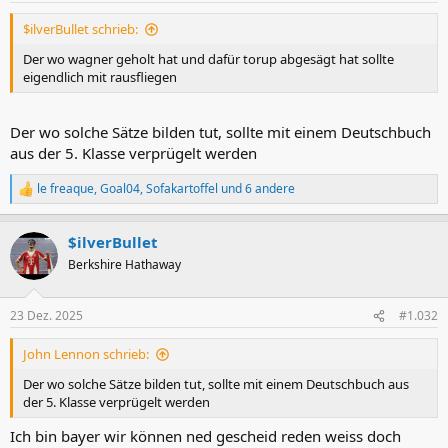
$ilverBullet schrieb:
Der wo wagner geholt hat und dafür torup abgesägt hat sollte
eigendlich mit rausfliegen
Der wo solche Sätze bilden tut, sollte mit einem Deutschbuch
aus der 5. Klasse verprügelt werden
le freaque
,
Goal04
,
Sofakartoffel
und 6 andere
R
e
a
$ilverBullet
k
t
Berkshire Hathaway
i
o
n
23 Dez. 2025
#1.032
e
n
John Lennon schrieb:
:
Der wo solche Sätze bilden tut, sollte mit einem Deutschbuch aus
der 5. Klasse verprügelt werden
Ich bin bayer wir können ned gescheid reden weiss doch