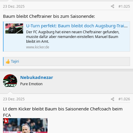
23 Dez. 2025
#1.025
Baum bleibt Cheftrainer bis zum Saisonende:
U-Turn perfekt: Baum bleibt doch Augsburg-Trainer
Der FC Augsburg hat einen neuen Cheftrainer gefunden,
musste dafür aber niemanden einstellen: Manuel Baum
bleibt im Amt.
www.kicker.de
Tajiri
R
e
a
Nebukadnezar
k
t
Pure Emotion
i
o
n
23 Dez. 2025
#1.026
e
n
Lt dem Kicker bleibt Baum bis Saisonende Chefcoach beim
:
FCA