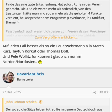
Finde das eine gute Entscheidung. Hat sofort Ruhe in den Verein
gebracht. Die 3 Spiele waren mehr als ordentlich, von den
Leistungen hätte man imo sogar mehr als die geholten 4 Punkte
verdient, bei ansprechendem Programm (Leverkusen, in Frankfurt,
Bremen).
Passt einfach auch wesentlich besser zum Verein als sein Vorgänger
und die gehandelten Namen haben mich auch nicht wirklich
Zum Vergrößern anklicken....
überzeugt.
Auf jeden Fall besser als so ein Feuerwehrmann a la Marco
Kurz, Tayfun Korkut oder Thomas Doll.
Und Pelé Wollitz funktioniert glaub ich nur im
Norden/Nordosten..
BavarianChris
Bankspieler
27 Dez. 2025
#1.035
John Lennon schrieb:
Der wo solche Sätze bilden tut, sollte mit einem Deutschbuch aus