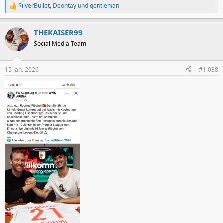
$ilverBullet
,
Deontay
und
gentleman
R
e
a
THEKAISER99
k
t
Social Media Team
i
o
n
15 Jan. 2026
#1.038
e
n
: