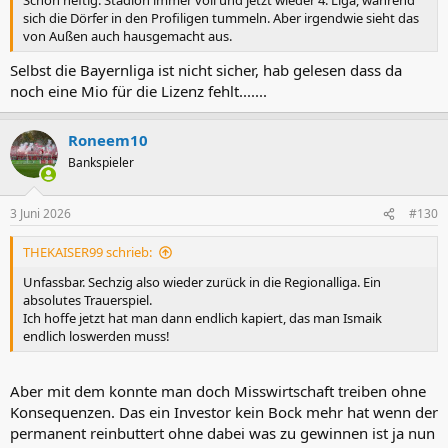
Schon heftig. Stadion immer voll und jetzt wieder 4. Liga, während
sich die Dörfer in den Profiligen tummeln. Aber irgendwie sieht das
von Außen auch hausgemacht aus.
Selbst die Bayernliga ist nicht sicher, hab gelesen dass da
noch eine Mio für die Lizenz fehlt.......
Roneem10
Bankspieler
3 Juni 2026
#130
THEKAISER99 schrieb:
Unfassbar. Sechzig also wieder zurück in die Regionalliga. Ein
absolutes Trauerspiel.
Ich hoffe jetzt hat man dann endlich kapiert, das man Ismaik
endlich loswerden muss!
Aber mit dem konnte man doch Misswirtschaft treiben ohne
Konsequenzen. Das ein Investor kein Bock mehr hat wenn der
permanent reinbuttert ohne dabei was zu gewinnen ist ja nun