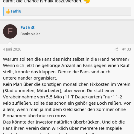
damit die Chance Ismaik loszuwerden.
Fathi8
R
e
a
Fathi8
k
F
t
Bankspieler
i
o
n
4 Juni 2026
#133
e
n
Warum sollten die Fans das nicht selbst in die Hand nehmen?
:
Wenn sich jetzt ne gehörige Anzahl an Fans gegen einen Kauf
stellt, könnte das klappen. Denke die Fans sind auch
untereinander organisiert.
Kein Plan über die sonstigen monatlichen Fixkosten im Verein
(Stadionmieten, Mitarbeiter), aber wenn Dir statt einer
Vorabeinnahme von 5,5 Mio (11 T Dauerkarten) "nur" 1-2
Mio zufließen, sollte das schon ein gehöriges Loch reißen. Vor
allem, wenn man ja mit dem Geld sicher den Sommer ohne
Einnahmen überbrücken muss.
Das könnte der Investor natürlich überbrücken. Und ob die
Fans ihren Verein dann wirklich über mehrere Heimspiele