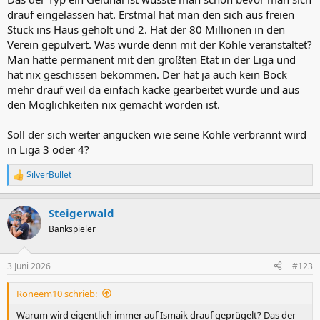
drauf eingelassen hat. Erstmal hat man den sich aus freien
Stück ins Haus geholt und 2. Hat der 80 Millionen in den
Verein gepulvert. Was wurde denn mit der Kohle veranstaltet?
Man hatte permanent mit den größten Etat in der Liga und
hat nix geschissen bekommen. Der hat ja auch kein Bock
mehr drauf weil da einfach kacke gearbeitet wurde und aus
den Möglichkeiten nix gemacht worden ist.
Soll der sich weiter angucken wie seine Kohle verbrannt wird
in Liga 3 oder 4?
$ilverBullet
R
e
a
Steigerwald
k
t
Bankspieler
i
o
n
3 Juni 2026
#123
e
n
Roneem10 schrieb:
:
Warum wird eigentlich immer auf Ismaik drauf geprügelt? Das der