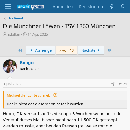
Anmelden
Registrieren
National
Die Münchner Löwen - TSV 1860 München
E
E
Edelfan
14 Apr. 2025
r
r
s
s
t
t
Erste
Letzte
Vorherige
7 von 13
Nächste
e
e
l
l
Bongo
l
l
Bankspieler
e
t
r
a
m
3 Juni 2026
#121
Michael der Echte schrieb:
Denke nicht das diese schon bezahlt wurden.
Hmm, DK-Verkauf läuft seit knapp 3 Wochen wenn auch der
Verkauf dieses Mal bisher nicht nach 11.500 DK gestoppt
werden musste, aber bei den Preisen (teilweise mit die