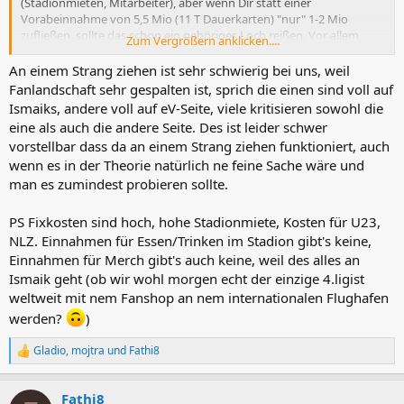
(Stadionmieten, Mitarbeiter), aber wenn Dir statt einer
Vorabeinnahme von 5,5 Mio (11 T Dauerkarten) "nur" 1-2 Mio
zufließen, sollte das schon ein gehöriges Loch reißen. Vor allem,
Zum Vergrößern anklicken....
wenn man ja mit dem Geld sicher den Sommer ohne Einnahmen
überbrücken muss.
An einem Strang ziehen ist sehr schwierig bei uns, weil
Das könnte der Investor natürlich überbrücken. Und ob die Fans
Fanlandschaft sehr gespalten ist, sprich die einen sind voll auf
ihren Verein dann wirklich über mehrere Heimspiele boykottieren
Ismaiks, andere voll auf eV-Seite, viele kritisieren sowohl die
um den Investor loszuwerden?
eine als auch die andere Seite. Des ist leider schwer
Ansonsten ist das ja nur eine Frage der kurzfristigen Liquidität, da
vorstellbar dass da an einem Strang ziehen funktioniert, auch
ab Ende August wieder Heimspieleinnahmen entstehen und die
wenn es in der Theorie natürlich ne feine Sache wäre und
Mannschaft ja dann auch deutlich günstiger sein muss.
man es zumindest probieren sollte.
Wenn die Fans sich aber wirklich absprechen und das Team über
mehrere Wochen "nur" auswärts unterstützen, hätte der Investor
PS Fixkosten sind hoch, hohe Stadionmiete, Kosten für U23,
evtl. ein Einsehen.
NLZ. Einnahmen für Essen/Trinken im Stadion gibt's keine,
Einnahmen für Merch gibt's auch keine, weil des alles an
Ismaik geht (ob wir wohl morgen echt der einzige 4.ligist
weltweit mit nem Fanshop an nem internationalen Flughafen
werden?
)
Gladio
,
mojtra
und
Fathi8
R
e
a
Fathi8
k