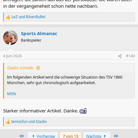
in der vergangeneheit schon nette nachbarn.
LeZ
und
$ilverBullet
R
e
a
Sports Almanac
k
t
Bankspieler
i
o
n
4 Juni 2026
#140
e
n
Gladio schrieb:
:
Im folgenden Artikel wird die schwierige Situation des TSV 1860
München, sehr gut chronologisch aufgearbeitet.
MSN
Starker informativer Artikel. Danke.
tennisfun
und
Gladio
R
e
a
Erste
Letzte
Vorherige
7 von 13
Nächste