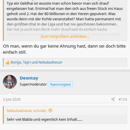
Typ ein Geldhai ist wusste man schon bevor man sich drauf
eingelassen hat. Erstmal hat man den sich aus freien Stück ins Haus
geholt und 2. Hat der 80 Millionen in den Verein gepulvert. Was
wurde denn mit der Kohle veranstaltet? Man hatte permanent mit
den größten Etat in der Liga und hat nix geschissen bekommen.
Der hat ja auch kein Bock mehr drauf weil da einfach kacke
gearbeitet wurde und aus den Möglichkeiten nix gemacht worden
Zum Vergrößern anklicken....
ist.
Oh man, wenn du gar keine Ahnung hast, dann sei doch bitte
Soll der sich weiter angucken wie seine Kohle verbrannt wird in Liga
einfach still.
3 oder 4?
Bongo
,
Tajiri
und
Nebukadnezar
R
e
a
Deontay
k
t
Supermoderator
Teammitglied
i
o
n
3 Juni 2026
#124
e
n
Nebukadnezar schrieb:
:
Sehr viel Blabla und eigentlich kein Inhalt......