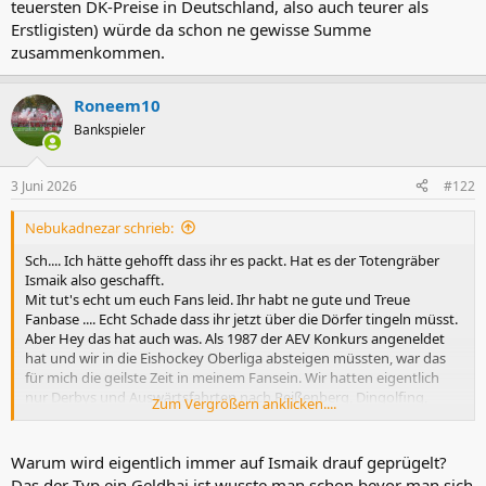
teuersten DK-Preise in Deutschland, also auch teurer als
Erstligisten) würde da schon ne gewisse Summe
zusammenkommen.
Roneem10
Bankspieler
3 Juni 2026
#122
Nebukadnezar schrieb:
Sch.... Ich hätte gehofft dass ihr es packt. Hat es der Totengräber
Ismaik also geschafft.
Mit tut's echt um euch Fans leid. Ihr habt ne gute und Treue
Fanbase .... Echt Schade dass ihr jetzt über die Dörfer tingeln müsst.
Aber Hey das hat auch was. Als 1987 der AEV Konkurs angeneldet
hat und wir in die Eishockey Oberliga absteigen müssten, war das
für mich die geilste Zeit in meinem Fansein. Wir hatten eigentlich
nur Derbys und Auswärtsfahrten nach Peißenberg, Dingolfing,
Zum Vergrößern anklicken....
Miesbach und co hatten echt ihren eigenen Charme.
Wichtig ist nur dass ihr wieder hoch kommt und da drücke ich euch
die Daumen.
Warum wird eigentlich immer auf Ismaik drauf geprügelt?
Das der Typ ein Geldhai ist wusste man schon bevor man sich