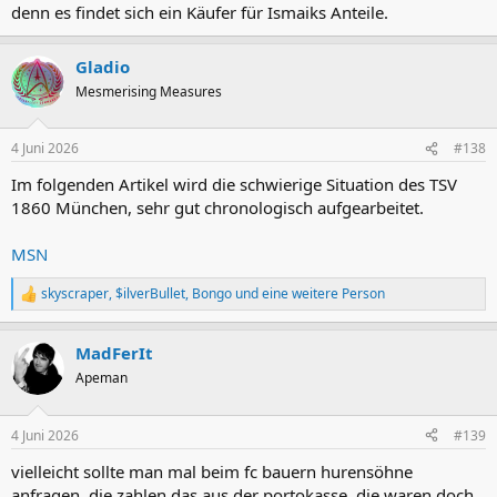
denn es findet sich ein Käufer für Ismaiks Anteile.
Gladio
Mesmerising Measures
4 Juni 2026
#138
Im folgenden Artikel wird die schwierige Situation des TSV
1860 München, sehr gut chronologisch aufgearbeitet.
MSN
skyscraper
,
$ilverBullet
,
Bongo
und eine weitere Person
R
e
a
MadFerIt
k
t
Apeman
i
o
n
4 Juni 2026
#139
e
n
vielleicht sollte man mal beim fc bauern hurensöhne
:
anfragen. die zahlen das aus der portokasse. die waren doch