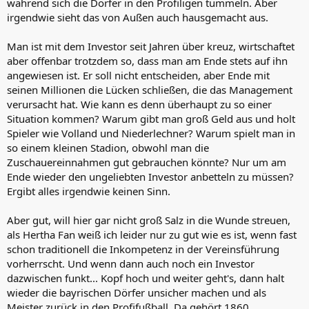
während sich die Dörfer in den Profiligen tummeln. Aber
irgendwie sieht das von Außen auch hausgemacht aus.
Man ist mit dem Investor seit Jahren über kreuz, wirtschaftet
aber offenbar trotzdem so, dass man am Ende stets auf ihn
angewiesen ist. Er soll nicht entscheiden, aber Ende mit
seinen Millionen die Lücken schließen, die das Management
verursacht hat. Wie kann es denn überhaupt zu so einer
Situation kommen? Warum gibt man groß Geld aus und holt
Spieler wie Volland und Niederlechner? Warum spielt man in
so einem kleinen Stadion, obwohl man die
Zuschauereinnahmen gut gebrauchen könnte? Nur um am
Ende wieder den ungeliebten Investor anbetteln zu müssen?
Ergibt alles irgendwie keinen Sinn.
Aber gut, will hier gar nicht groß Salz in die Wunde streuen,
als Hertha Fan weiß ich leider nur zu gut wie es ist, wenn fast
schon traditionell die Inkompetenz in der Vereinsführung
vorherrscht. Und wenn dann auch noch ein Investor
dazwischen funkt... Kopf hoch und weiter geht's, dann halt
wieder die bayrischen Dörfer unsicher machen und als
Meister zurück in den Profifußball. Da gehört 1860