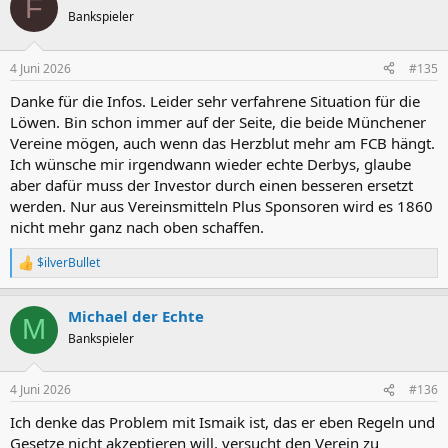
F
t
Bankspieler
i
o
n
4 Juni 2026
#135
e
n
Danke für die Infos. Leider sehr verfahrene Situation für die
:
Löwen. Bin schon immer auf der Seite, die beide Münchener
Vereine mögen, auch wenn das Herzblut mehr am FCB hängt.
Ich wünsche mir irgendwann wieder echte Derbys, glaube
aber dafür muss der Investor durch einen besseren ersetzt
werden. Nur aus Vereinsmitteln Plus Sponsoren wird es 1860
nicht mehr ganz nach oben schaffen.
$ilverBullet
R
e
a
Michael der Echte
k
M
t
Bankspieler
i
o
n
4 Juni 2026
#136
e
n
Ich denke das Problem mit Ismaik ist, das er eben Regeln und
:
Gesetze nicht akzeptieren will, versucht den Verein zu