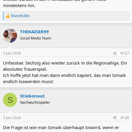
mindestens hin.
$ilverBullet
R
e
a
THEKAISER99
k
t
Social Media Team
i
o
n
3 Juni 2026
#127
e
n
Unfassbar. Sechzig also wieder zurück in die Regionalliga. Ein
:
absolutes Trauerspiel.
Ich hoffe jetzt hat man dann endlich kapiert, das man Ismaik
endlich loswerden muss!
Stiebonaut
S
Nachwuchsspieler
3 Juni 2026
#128
Die Frage ist wie man Ismaik überhaupt loswird, wenn er