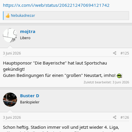
https://x.com/i/web/status/2062212470694121742
Nebukadnezar
R
e
a
mojtra
k
t
Libero
i
o
n
3 Juni 2026
#125
e
n
Hauptsponsor "Die Bayerische" hat laut Sportschau
:
gekündigt!
Guten Bedingungen für einen "großen" Neustart, imho!
Zuletzt bearbeitet:
3 Juni 2026
Buster D
Bankspieler
3 Juni 2026
#126
Schon heftig. Stadion immer voll und jetzt wieder 4. Liga,