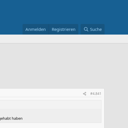
Anmelden
Registrieren
Suche
#4.841
 gehabt haben