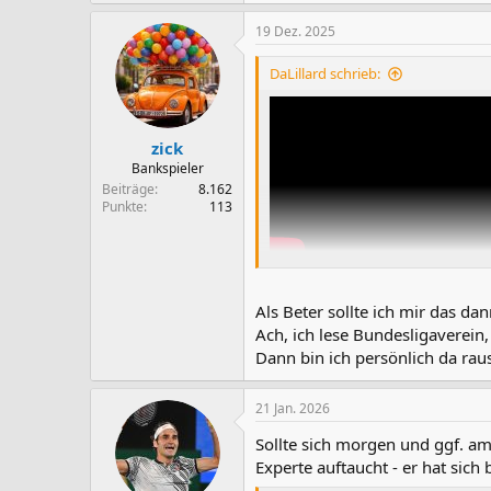
19 Dez. 2025
DaLillard schrieb:
zick
Bankspieler
Beiträge
8.162
Punkte
113
Bundesliga Vereine arbeiten mit 
Als Beter sollte ich mir das da
Ach, ich lese Bundesligaverein,
Dann bin ich persönlich da rau
21 Jan. 2026
Sollte sich morgen und ggf. a
Experte auftaucht - er hat sic