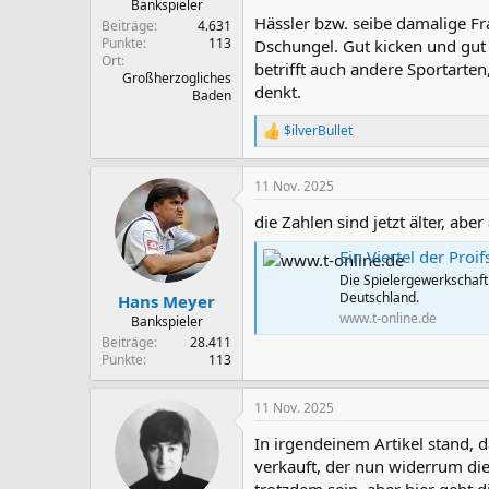
Bankspieler
Hässler bzw. seibe damalige F
Beiträge
4.631
Punkte
113
Dschungel. Gut kicken und gut w
Ort
betrifft auch andere Sportarte
Großherzogliches
denkt.
Baden
$ilverBullet
R
e
a
11 Nov. 2025
k
t
die Zahlen sind jetzt älter, a
i
o
Ein Viertel der Pro
n
e
Die Spielergewerkschaft 
n
Deutschland.
Hans Meyer
:
www.t-online.de
Bankspieler
Beiträge
28.411
Punkte
113
11 Nov. 2025
In irgendeinem Artikel stand, 
verkauft, der nun widerrum die 