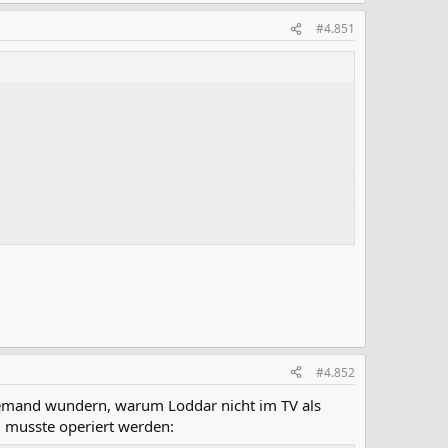
#4.851
rke Recherche
#4.852
 jemand wundern, warum Loddar nicht im TV als
d musste operiert werden: