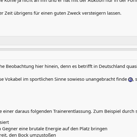
ie Kohle ja nicht an ihn und er hat mit der Auktion nur in der Form
iger Zeit übrigens für einen guten Zweck versteigern lassen.
he Beobachtung hier hinein, denn es betrifft in Deutschland quasi
se Vokabel im sportlichen Sinne sowieso unangebracht finde
,
wie einer daraus folgenden Trainerentlassung. Zum Beispiel durch
siert
Gegner eine brutale Energie auf den Platz bringen
bereit, den Bock umzustoßen