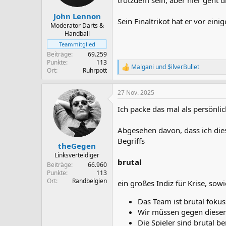
trotzdem sein, aber hier geht d
John Lennon
Sein Finaltrikot hat er vor ein
Moderator Darts &
Handball
Teammitglied
Beiträge
69.259
Punkte
113
Malgani
und
$ilverBullet
R
Ort
Ruhrpott
e
a
27 Nov. 2025
k
t
Ich packe das mal als persönlic
i
o
n
Abgesehen davon, dass ich die
e
Begriffs
n
theGegen
:
Linksverteidiger
brutal
Beiträge
66.960
Punkte
113
Ort
Randbelgien
ein großes Indiz für Krise, so
Das Team ist brutal fokus
Wir müssen gegen diesen 
Die Spieler sind brutal 