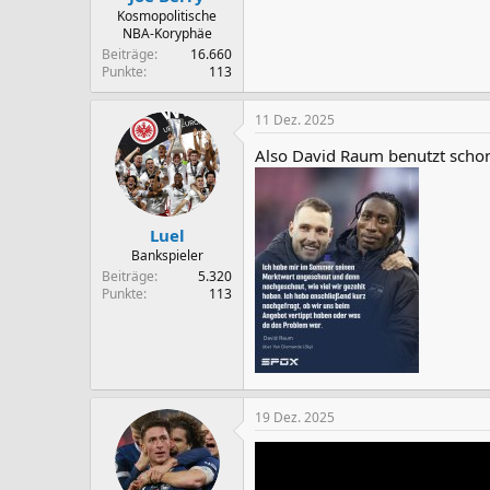
:
Kosmopolitische
NBA-Koryphäe
Beiträge
16.660
Punkte
113
11 Dez. 2025
Also David Raum benutzt scho
Luel
Bankspieler
Beiträge
5.320
Punkte
113
19 Dez. 2025