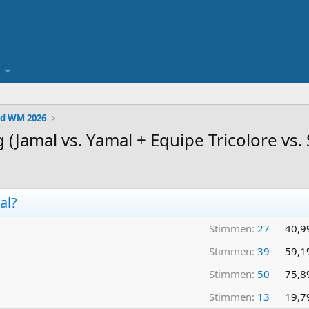
d WM 2026
g (Jamal vs. Yamal + Equipe Tricolore vs.
al?
Stimmen:
27
40,9
Stimmen:
39
59,1
Stimmen:
50
75,8
Stimmen:
13
19,7