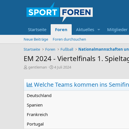
Startseite
Foren
Aktuelles
Mitglieder
Neue Beiträge
Foren durchsuchen
Startseite
Foren
Fußball
Nationalmannschaften un
EM 2024 - Viertelfinals 1. Spielta
E
E
gentleman
4 Juli 2024
r
r
s
s
t
t
Welche Teams kommen ins Semifin
e
e
l
l
Deutschland
l
l
e
t
Spanien
r
a
m
Frankreich
Portugal