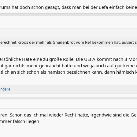
orums hat doch schon gesagt, dass man bei der uefa einfach kei
usgerechnet Kroos der mehr als Gnadenbrot vom Ref bekommen hat, äußert sic
r persönliche Hate eine zu große Rolle. Die UEFA kommt nach 3 Mo
 gar nichts mehr gebraucht hätte und wo ja auch auf gar keine
ntlich an sich schon als hämisch bezeichnen kann, dann hämisch k
andere
en. Schön das ich mal wieder Recht hatte, irgendwie sind die Ge
mmer falsch liegen