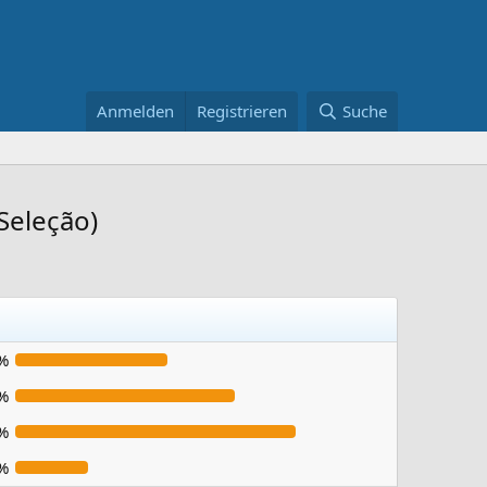
Anmelden
Registrieren
Suche
 Seleção)
%
%
%
%