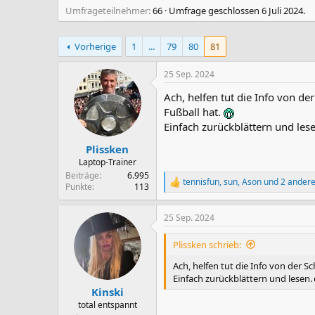
Umfrageteilnehmer
66
Umfrage geschlossen
6 Juli 2024
.
Vorherige
1
...
79
80
81
25 Sep. 2024
Ach, helfen tut die Info von d
Fußball hat.
Einfach zurückblättern und les
Plissken
Laptop-Trainer
Beiträge
6.995
tennisfun
,
sun
,
Ason
und 2 ander
R
Punkte
113
e
a
25 Sep. 2024
k
t
i
Plissken schrieb:
o
n
Ach, helfen tut die Info von der 
e
Einfach zurückblättern und lesen.
n
Kinski
:
total entspannt