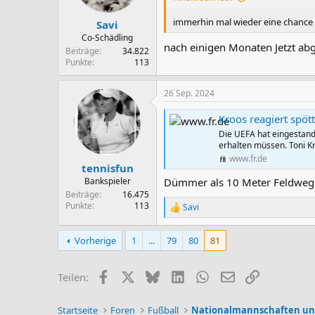
e
n
immerhin mal wieder eine chance f
Savi
:
Co-Schädling
nach einigen Monaten Jetzt ab
Beiträge
34.822
Punkte
113
26 Sep. 2024
Kroos reagiert spö
Die UEFA hat eingestand
erhalten müssen. Toni K
www.fr.de
tennisfun
Bankspieler
Dümmer als 10 Meter Feldweg
Beiträge
16.475
Punkte
113
Savi
R
e
a
Vorherige
1
...
79
80
81
k
t
i
Facebook
X (Twitter)
Bluesky
LinkedIn
WhatsApp
E-Mail
Link
Teilen:
o
n
e
Startseite
Foren
Fußball
Nationalmannschaften un
n