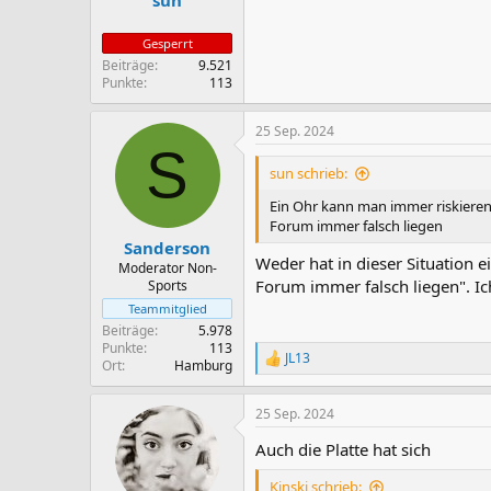
sun
:
Gesperrt
Beiträge
9.521
Punkte
113
25 Sep. 2024
S
sun schrieb:
Ein Ohr kann man immer riskieren.
Forum immer falsch liegen
Sanderson
Weder hat in dieser Situation e
Moderator Non-
Forum immer falsch liegen". Ic
Sports
Teammitglied
Beiträge
5.978
Punkte
113
JL13
R
Ort
Hamburg
e
a
25 Sep. 2024
k
t
Auch die Platte hat sich
i
o
Kinski schrieb:
n