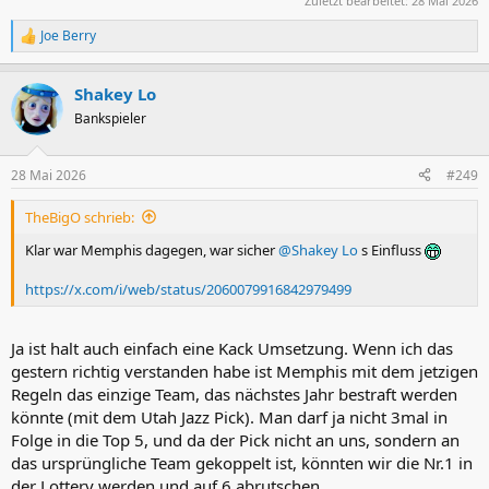
Zuletzt bearbeitet:
28 Mai 2026
Joe Berry
R
e
a
Shakey Lo
k
t
Bankspieler
i
o
n
28 Mai 2026
#249
e
n
TheBigO schrieb:
:
Klar war Memphis dagegen, war sicher
@Shakey Lo
s Einfluss
https://x.com/i/web/status/2060079916842979499
Ja ist halt auch einfach eine Kack Umsetzung. Wenn ich das
gestern richtig verstanden habe ist Memphis mit dem jetzigen
Regeln das einzige Team, das nächstes Jahr bestraft werden
könnte (mit dem Utah Jazz Pick). Man darf ja nicht 3mal in
Folge in die Top 5, und da der Pick nicht an uns, sondern an
das ursprüngliche Team gekoppelt ist, könnten wir die Nr.1 in
der Lottery werden und auf 6 abrutschen.