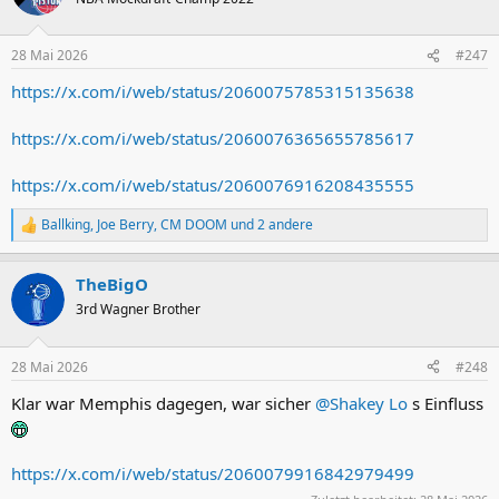
i
o
n
28 Mai 2026
#247
e
n
https://x.com/i/web/status/2060075785315135638
:
https://x.com/i/web/status/2060076365655785617
https://x.com/i/web/status/2060076916208435555
Ballking
,
Joe Berry
,
CM DOOM
und 2 andere
R
e
a
TheBigO
k
t
3rd Wagner Brother
i
o
n
28 Mai 2026
#248
e
n
Klar war Memphis dagegen, war sicher
@Shakey Lo
s Einfluss
:
https://x.com/i/web/status/2060079916842979499