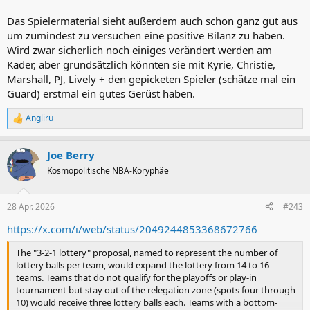
Das Spielermaterial sieht außerdem auch schon ganz gut aus
um zumindest zu versuchen eine positive Bilanz zu haben.
Wird zwar sicherlich noch einiges verändert werden am
Kader, aber grundsätzlich könnten sie mit Kyrie, Christie,
Marshall, PJ, Lively + den gepicketen Spieler (schätze mal ein
Guard) erstmal ein gutes Gerüst haben.
Angliru
R
e
a
Joe Berry
k
t
Kosmopolitische NBA-Koryphäe
i
o
n
28 Apr. 2026
#243
e
n
https://x.com/i/web/status/2049244853368672766
:
The "3-2-1 lottery" proposal, named to represent the number of
lottery balls per team, would expand the lottery from 14 to 16
teams. Teams that do not qualify for the playoffs or play-in
tournament but stay out of the relegation zone (spots four through
10) would receive three lottery balls each. Teams with a bottom-