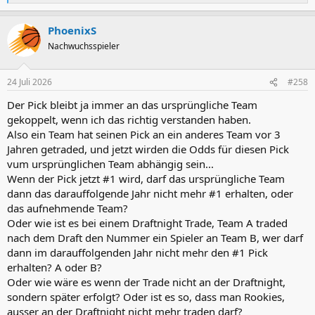
e
a
PhoenixS
k
t
Nachwuchsspieler
i
o
n
24 Juli 2026
#258
e
n
Der Pick bleibt ja immer an das ursprüngliche Team
:
gekoppelt, wenn ich das richtig verstanden haben.
Also ein Team hat seinen Pick an ein anderes Team vor 3
Jahren getraded, und jetzt wirden die Odds für diesen Pick
vum ursprünglichen Team abhängig sein...
Wenn der Pick jetzt #1 wird, darf das ursprüngliche Team
dann das darauffolgende Jahr nicht mehr #1 erhalten, oder
das aufnehmende Team?
Oder wie ist es bei einem Draftnight Trade, Team A traded
nach dem Draft den Nummer ein Spieler an Team B, wer darf
dann im darauffolgenden Jahr nicht mehr den #1 Pick
erhalten? A oder B?
Oder wie wäre es wenn der Trade nicht an der Draftnight,
sondern später erfolgt? Oder ist es so, dass man Rookies,
ausser an der Draftnight nicht mehr traden darf?