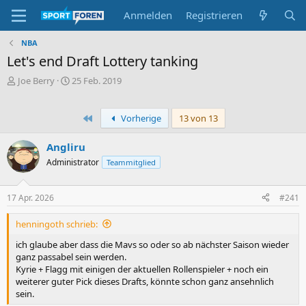
Anmelden
Registrieren
NBA
Let's end Draft Lottery tanking
E
E
Joe Berry
25 Feb. 2019
r
r
s
s
t
t
Erste
Vorherige
13 von 13
e
e
l
l
Angliru
l
l
Administrator
Teammitglied
e
t
r
a
m
17 Apr. 2026
#241
henningoth schrieb:
ich glaube aber dass die Mavs so oder so ab nächster Saison wieder
ganz passabel sein werden.
Kyrie + Flagg mit einigen der aktuellen Rollenspieler + noch ein
weiterer guter Pick dieses Drafts, könnte schon ganz ansehnlich
sein.