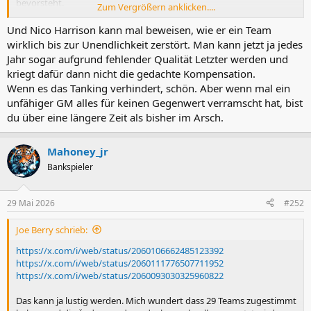
bevorsteht.
Zum Vergrößern anklicken....
Ich lass mich überraschen, wir sind jetzt wieder nah dran an Flat
Lottery Odds wie sie Anfang der 90er geherrscht haben. Shaq und
Und Nico Harrison kann mal beweisen, wie er ein Team
CWeb kann jetzt zwar nicht mehr passieren aber jetzt wird es sehr
wirklich bis zur Unendlichkeit zerstört. Man kann jetzt ja jedes
viel mehr Movement geben.
Jahr sogar aufgrund fehlender Qualität Letzter werden und
Der alte Spruch: The worst you can be in NBA is to be in the middle,
kriegt dafür dann nicht die gedachte Kompensation.
gilt jetzt nicht mehr ganz so sehr. Es gibt keinen Grund mehr
Wenn es das Tanking verhindert, schön. Aber wenn mal ein
"richtig" schlecht zu sein, man wird sogar dafür bestraft, das ist
unfähiger GM alles für keinen Gegenwert verramscht hat, bist
schon eine große Veränderung zum jetzigen System. Ob Tanking
jetzt nur paar Spots nach oben verschoben wird? Schau mer mal,
du über eine längere Zeit als bisher im Arsch.
die Play-ins sind in jedem Fall unattraktiver geworden.
Mahoney_jr
Bankspieler
29 Mai 2026
#252
Joe Berry schrieb:
https://x.com/i/web/status/2060106662485123392
https://x.com/i/web/status/2060111776507711952
https://x.com/i/web/status/2060093030325960822
Das kann ja lustig werden. Mich wundert dass 29 Teams zugestimmt