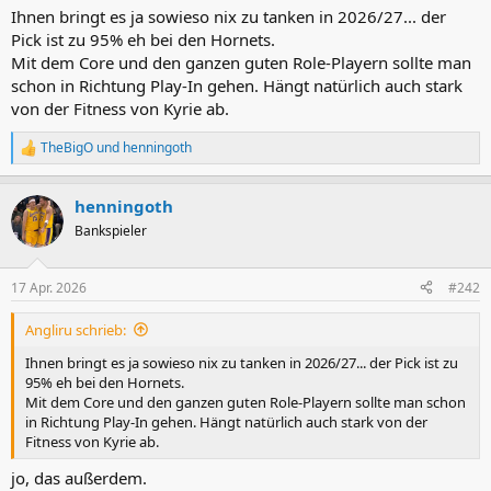
Ihnen bringt es ja sowieso nix zu tanken in 2026/27... der
Pick ist zu 95% eh bei den Hornets.
Mit dem Core und den ganzen guten Role-Playern sollte man
schon in Richtung Play-In gehen. Hängt natürlich auch stark
von der Fitness von Kyrie ab.
TheBigO
und
henningoth
R
e
a
henningoth
k
t
Bankspieler
i
o
n
17 Apr. 2026
#242
e
n
Angliru schrieb:
:
Ihnen bringt es ja sowieso nix zu tanken in 2026/27... der Pick ist zu
95% eh bei den Hornets.
Mit dem Core und den ganzen guten Role-Playern sollte man schon
in Richtung Play-In gehen. Hängt natürlich auch stark von der
Fitness von Kyrie ab.
jo, das außerdem.