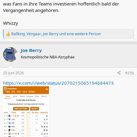
was Fans in Ihre Teams investieren hoffentlich bald der
Vergangenheit angehören.
Whizzy
Ballking
,
Vengaar
,
Joe Berry
und eine weitere Person
R
e
a
Joe Berry
k
t
Kosmopolitische NBA-Koryphäe
i
o
n
25 Juni 2026
#256
e
n
https://x.com/i/web/status/2070215065194684473
: