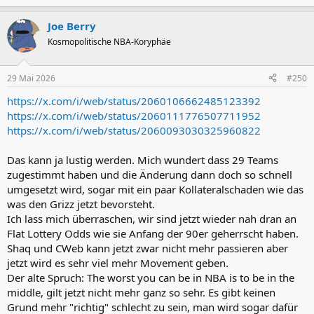
e
a
Joe Berry
k
t
Kosmopolitische NBA-Koryphäe
i
o
n
29 Mai 2026
#250
e
n
https://x.com/i/web/status/2060106662485123392
:
https://x.com/i/web/status/2060111776507711952
https://x.com/i/web/status/2060093030325960822
Das kann ja lustig werden. Mich wundert dass 29 Teams
zugestimmt haben und die Änderung dann doch so schnell
umgesetzt wird, sogar mit ein paar Kollateralschaden wie das
was den Grizz jetzt bevorsteht.
Ich lass mich überraschen, wir sind jetzt wieder nah dran an
Flat Lottery Odds wie sie Anfang der 90er geherrscht haben.
Shaq und CWeb kann jetzt zwar nicht mehr passieren aber
jetzt wird es sehr viel mehr Movement geben.
Der alte Spruch: The worst you can be in NBA is to be in the
middle, gilt jetzt nicht mehr ganz so sehr. Es gibt keinen
Grund mehr "richtig" schlecht zu sein, man wird sogar dafür