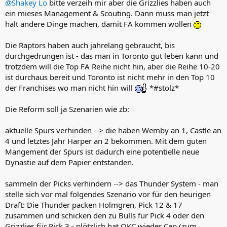
@Shakey Lo
bitte verzeih mir aber die Grizzlies haben auch
ein mieses Management & Scouting. Dann muss man jetzt
halt andere Dinge machen, damit FA kommen wollen
Die Raptors haben auch jahrelang gebraucht, bis
durchgedrungen ist - das man in Toronto gut leben kann und
trotzdem will die Top FA Reihe nicht hin, aber die Reihe 10-20
ist durchaus bereit und Toronto ist nicht mehr in den Top 10
der Franchises wo man nicht hin will
*#stolz*
Die Reform soll ja Szenarien wie zb:
aktuelle Spurs verhinden --> die haben Wemby an 1, Castle an
4 und letztes Jahr Harper an 2 bekommen. Mit dem guten
Mangement der Spurs ist dadurch eine potentielle neue
Dynastie auf dem Papier entstanden.
sammeln der Picks verhindern --> das Thunder System - man
stelle sich vor mal folgendes Szenario vor für den heurigen
Draft: Die Thunder packen Holmgren, Pick 12 & 17
zusammen und schicken den zu Bulls für Pick 4 oder den
Grizzlies für Pick 3 - plötzlich hat OKC wieder Cap (zum