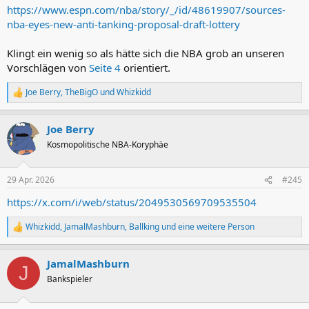
incentivize losing while drawing lottery balls for all 16 qualifying
https://www.espn.com/nba/story/_/id/48619907/sources-
teams. It also incentivizes winning, particularly during the second
nba-eyes-new-anti-tanking-proposal-draft-lottery
half of the season, as the teams ranked near the bottom three
would want to get out of the relegation zone while teams above
Klingt ein wenig so als hätte sich die NBA grob an unseren
them work for victories to stay out of the relegation zone.
Vorschlägen von
Seite 4
orientiert.
Joe Berry
,
TheBigO
und
Whizkidd
R
e
a
Joe Berry
k
t
Kosmopolitische NBA-Koryphäe
i
o
n
29 Apr. 2026
#245
e
n
https://x.com/i/web/status/2049530569709535504
:
Whizkidd
,
JamalMashburn
,
Ballking
und eine weitere Person
R
e
a
JamalMashburn
k
J
t
Bankspieler
i
o
n