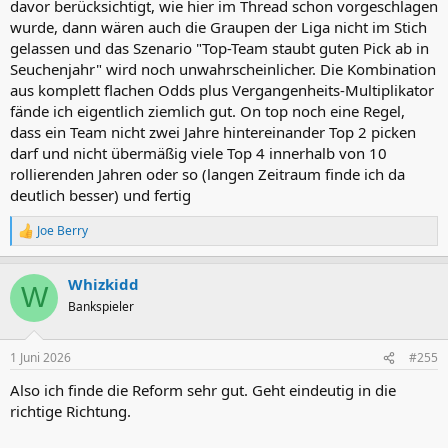
davor berücksichtigt, wie hier im Thread schon vorgeschlagen
wurde, dann wären auch die Graupen der Liga nicht im Stich
gelassen und das Szenario "Top-Team staubt guten Pick ab in
Seuchenjahr" wird noch unwahrscheinlicher. Die Kombination
aus komplett flachen Odds plus Vergangenheits-Multiplikator
fände ich eigentlich ziemlich gut. On top noch eine Regel,
dass ein Team nicht zwei Jahre hintereinander Top 2 picken
darf und nicht übermäßig viele Top 4 innerhalb von 10
rollierenden Jahren oder so (langen Zeitraum finde ich da
deutlich besser) und fertig
Joe Berry
R
e
a
Whizkidd
k
W
t
Bankspieler
i
o
n
1 Juni 2026
#255
e
n
Also ich finde die Reform sehr gut. Geht eindeutig in die
:
richtige Richtung.