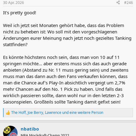
30 Apr. 2026
#246
e
n
It's pretty good!
:
Weil ich jetzt seit Monaten gehört habe, dass das Problem
nicht zu beheben ist: Wo soll mit den vorgeschlagenen
Änderungen eurer Meinung nach jetzt noch gezieltes Tanking
stattfinden?
Es könnte höchstens noch sein, dass man von 10 auf 11
springen möchte... aber erstens muss sich das auch gerade
anbieten (Abstand zu Nr. 11 muss gering sein) und zweitens
muss man das dann auch den Fans verkaufen können, dass
man die Chance auf's Play-In absichtlich vergeigt um 2,7%
mehr Chancen auf den No. 1 Pick zu haben. Und falls das
wirklich passieren sollte, dann wohl nur in den letzten 2-3
Saisonspielen. Großteils sollte Tanking damit gefixt sein!
The Hoff
,
Joe Berry
,
Lawrence
und eine weitere Person
R
e
a
nbatibo
k
t
NBA Mockdraft-Champ 2022