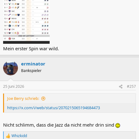
Mein erster Spin war wild.
erminator
Bankspieler
25 Juni 2026
#257
Joe Berry schrieb:
https://x.com/i/web/status/2070215065194684473
Nicht schlimm, dass die Jazz da nicht mehr drin sind
Whizkidd
R