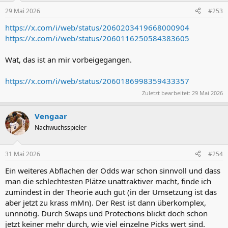
n
29 Mai 2026
#253
e
n
https://x.com/i/web/status/2060203419668000904
:
https://x.com/i/web/status/2060116250584383605
Wat, das ist an mir vorbeigegangen.
https://x.com/i/web/status/2060186998359433357
Zuletzt bearbeitet:
29 Mai 2026
Vengaar
Nachwuchsspieler
31 Mai 2026
#254
Ein weiteres Abflachen der Odds war schon sinnvoll und dass
man die schlechtesten Plätze unattraktiver macht, finde ich
zumindest in der Theorie auch gut (in der Umsetzung ist das
aber jetzt zu krass mMn). Der Rest ist dann überkomplex,
unnnötig. Durch Swaps und Protections blickt doch schon
jetzt keiner mehr durch, wie viel einzelne Picks wert sind.