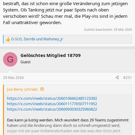
bestraft, das ist schon eine große Veränderung zum jetzigen
System. Ob Tanking jetzt nur paar Spots nach oben
verschoben wird? Schau mer mal, die Play-ins sind in jedem
Fall unattraktiver geworden.
Zuletzt bearbeitet:
29 Mai 2026
G-SUS
,
Dernbi
und
Mahoney_jr
R
e
a
Gelöschtes Mitglied 18709
k
G
t
Guest
i
o
n
29 Mai 2026
#251
e
n
Joe Berry schrieb:
:
https://x.com/i/web/status/2060106662485123392
https://x.com/i/web/status/2060111776507711952
https://x.com/i/web/status/2060093030325960822
Das kann ja lustig werden. Mich wundert dass 29 Teams zugestimmt
haben und die Änderung dann doch so schnell umgesetzt wird,
sogar mit ein paar Kollateralschaden wie das was den Grizz jetzt