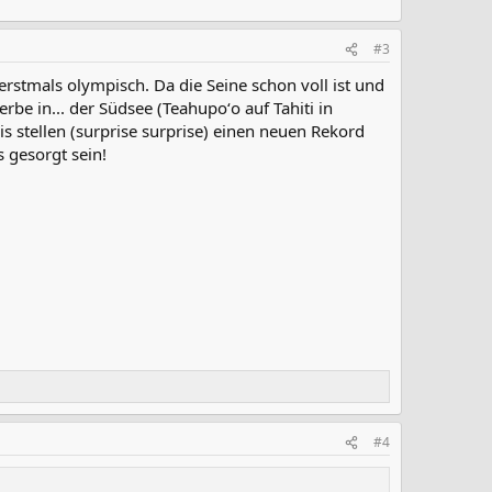
#3
 erstmals olympisch. Da die Seine schon voll ist und
rbe in... der Südsee (Teahupoʻo auf Tahiti in
 stellen (surprise surprise) einen neuen Rekord
s gesorgt sein!
#4