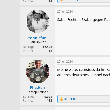
R
Punkte
113
e
a
27 Juli 2024
k
t
Säbel Fechten Szabo gegen Patr
i
o
n
e
n
tennisfun
:
Bankspieler
Beiträge
16.475
Punkte
113
27 Juli 2024
Meine Güte, Lamsfuss da im Bad
anderes deutsches Doppel nac
Plissken
Laptop-Trainer
Beiträge
6.995
BFF Prinz
R
Punkte
113
e
a