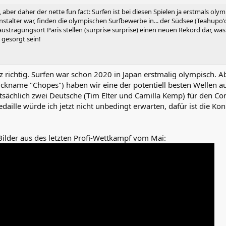
aber daher der nette fun fact: Surfen ist bei diesen Spielen ja erstmals olym
nstalter war, finden die olympischen Surfbewerbe in... der Südsee (Teahupoʻo 
tragungsort Paris stellen (surprise surprise) einen neuen Rekord dar, was 
s gesorgt sein!
anz richtig. Surfen war schon 2020 in Japan erstmalig olympisch. A
ckname "Chopes") haben wir eine der potentiell besten Wellen a
atsächlich zwei Deutsche (Tim Elter und Camilla Kemp) für den Con
daille würde ich jetzt nicht unbedingt erwarten, dafür ist die Ko
ilder aus des letzten Profi-Wettkampf vom Mai: