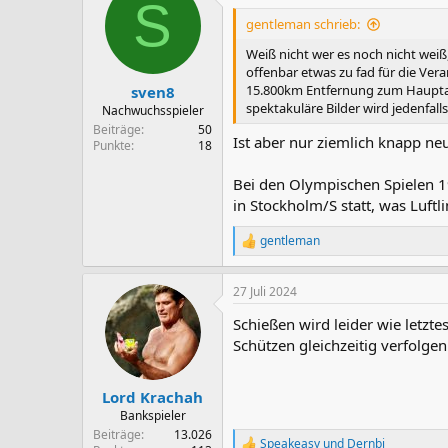
S
t
i
gentleman schrieb:
o
n
Weiß nicht wer es noch nicht weiß, 
e
offenbar etwas zu fad für die Vera
n
15.800km Entfernung zum Hauptaus
sven8
:
spektakuläre Bilder wird jedenfall
Nachwuchsspieler
Beiträge
50
Ist aber nur ziemlich knapp neu
Punkte
18
Bei den Olympischen Spielen 
in Stockholm/S statt, was Luftli
gentleman
R
e
a
27 Juli 2024
k
t
Schießen wird leider wie letzt
i
o
Schützen gleichzeitig verfolge
n
e
n
Lord Krachah
:
Bankspieler
Beiträge
13.026
Speakeasy
und
Dernbi