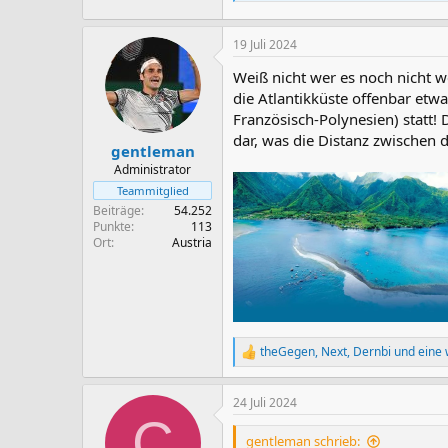
19 Juli 2024
Weiß nicht wer es noch nicht we
die Atlantikküste offenbar etwa
Französisch-Polynesien) statt!
dar, was die Distanz zwischen 
gentleman
Administrator
Teammitglied
Beiträge
54.252
Punkte
113
Ort
Austria
theGegen
,
Next
,
Dernbi
und eine 
R
e
a
24 Juli 2024
k
C
t
i
gentleman schrieb: