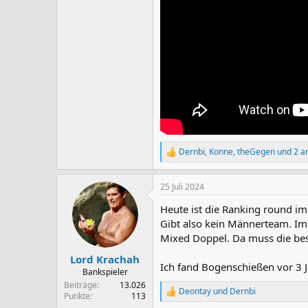
Dernbi
,
Konne
,
theGegen
und 2 a
R
e
a
25 Juli 2024
k
t
Heute ist die Ranking round im
i
o
Gibt also kein Männerteam. Im W
n
Mixed Doppel. Da muss die bes
e
n
Lord Krachah
Ich fand Bogenschießen vor 3 J
:
Bankspieler
Beiträge
13.026
Deontay
und
Dernbi
R
Punkte
113
e