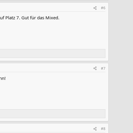
#6
f Platz 7. Gut für das Mixed.
#7
nn!
#8