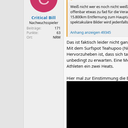
o
n
Weiß nicht wer es noch nicht weiß, 
e
offenbar etwas zu fad für die Vera
n
15.800km Entfernung zum Hauptaus
Critical Bill
:
spektakuläre Bilder wird jedenfall
Nachwuchsspieler
Beiträge
171
Anhang anzeigen 49345
Punkte
63
Ort
NRW
Das ist faktisch leider nicht g
Mit dem Surfspot Teahupoo (Ni
Hervorzuheben ist, dass sich t
unbedingt zu erwarten. Eine Me
Athleten ein zwei Heats.
Hier mal zur Einstimmung die B