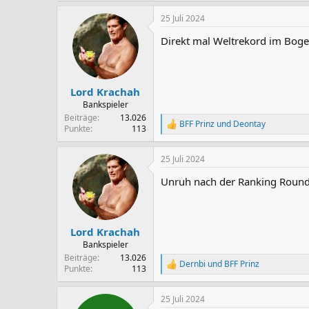
a
25 Juli 2024
k
t
Direkt mal Weltrekord im Bogen
i
o
n
e
n
Lord Krachah
:
Bankspieler
Beiträge
13.026
BFF Prinz
und
Deontay
R
Punkte
113
e
a
25 Juli 2024
k
t
Unruh nach der Ranking Round 
i
o
n
e
n
Lord Krachah
:
Bankspieler
Beiträge
13.026
Dernbi
und
BFF Prinz
R
Punkte
113
e
a
25 Juli 2024
k