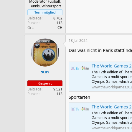
Moderator Fußball,
Tennis, Wintersport
Teammitglied
Beiträge
8.702
Punkte
113
Ort
CH
18 Juli 2024
Das was nicht in Paris stattfind
The World Games 
sun
The 12th edition of The 
Games is a multi-sport e
Olympic Games, which us
Gesperrt
www.theworldgames20
Beiträge
9.521
Punkte
113
Sportarten
The World Games 
The 12th edition of The 
Games is a multi-sport e
Olympic Games, which us
www.theworldgames20