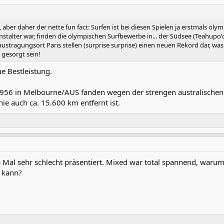
aber daher der nette fun fact: Surfen ist bei diesen Spielen ja erstmals olym
nstalter war, finden die olympischen Surfbewerbe in... der Südsee (Teahupoʻo 
tragungsort Paris stellen (surprise surprise) einen neuen Rekord dar, was 
s gesorgt sein!
e Bestleistung.
1956 in Melbourne/AUS fanden wegen der strengen australisch
nie auch ca. 15.600 km entfernt ist.
es Mal sehr schlecht präsentiert. Mixed war total spannend, warum
n kann?