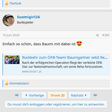
TheYank
R
e
a
Suomigirl26
k
t
Bankspieler
i
o
n
10 Juni 2026
#380
e
n
Einfach so schön, dass Baumi mit dabei ist
:
Rückkehr zum ÖFB-Team! Baumgartner setzt Reha in den USA fort
Nach der erfolgreichen Operation fliegt der verletzte ÖFB-
Star zur Nationalmannschaft, um seine Reha fortzusetzen.
www.laola1.at
Himmelsstern
R
e
a
Erste
Letzte
Vorherige
19 von 20
Nächste
k
t
Du musst dich einloggen oder registrieren, um hier zu antworten.
i
o