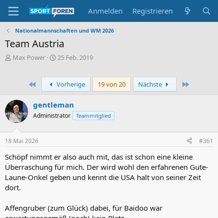
Anmelden
Registrieren
Nationalmannschaften und WM 2026
Team Austria
E
E
Max Power
25 Feb. 2019
r
r
s
s
t
t
Erste
Letzte
Vorherige
19 von 20
Nächste
e
e
l
l
gentleman
l
l
Administrator
Teammitglied
e
t
r
a
m
18 Mai 2026
#361
Schöpf nimmt er also auch mit, das ist schon eine kleine
Überraschung für mich. Der wird wohl den erfahrenen Gute-
Laune-Onkel geben und kennt die USA halt von seiner Zeit
dort.
Affengruber (zum Glück) dabei, für Baidoo war
erwartungsgemäß (noch) kein Platz.