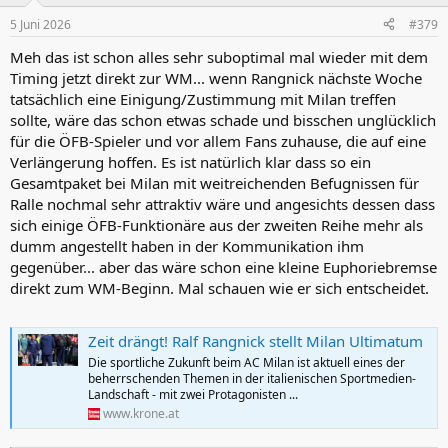
n
5 Juni 2026
#379
e
n
Meh das ist schon alles sehr suboptimal mal wieder mit dem
:
Timing jetzt direkt zur WM... wenn Rangnick nächste Woche
tatsächlich eine Einigung/Zustimmung mit Milan treffen
sollte, wäre das schon etwas schade und bisschen unglücklich
für die ÖFB-Spieler und vor allem Fans zuhause, die auf eine
Verlängerung hoffen. Es ist natürlich klar dass so ein
Gesamtpaket bei Milan mit weitreichenden Befugnissen für
Ralle nochmal sehr attraktiv wäre und angesichts dessen dass
sich einige ÖFB-Funktionäre aus der zweiten Reihe mehr als
dumm angestellt haben in der Kommunikation ihm
gegenüber... aber das wäre schon eine kleine Euphoriebremse
direkt zum WM-Beginn. Mal schauen wie er sich entscheidet.
Zeit drängt! Ralf Rangnick stellt Milan Ultimatum
Die sportliche Zukunft beim AC Milan ist aktuell eines der
beherrschenden Themen in der italienischen Sportmedien-
Landschaft - mit zwei Protagonisten ...
www.krone.at