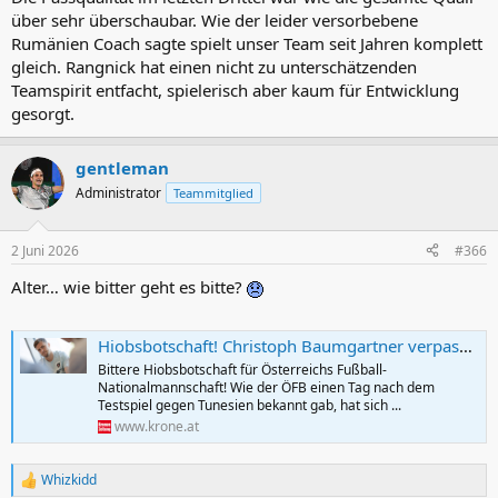
über sehr überschaubar. Wie der leider versorbebene
Rumänien Coach sagte spielt unser Team seit Jahren komplett
gleich. Rangnick hat einen nicht zu unterschätzenden
Teamspirit entfacht, spielerisch aber kaum für Entwicklung
gesorgt.
gentleman
Administrator
Teammitglied
2 Juni 2026
#366
Alter… wie bitter geht es bitte?
Hiobsbotschaft! Christoph Baumgartner verpasst WM
Bittere Hiobsbotschaft für Österreichs Fußball-
Nationalmannschaft! Wie der ÖFB einen Tag nach dem
Testspiel gegen Tunesien bekannt gab, hat sich ...
www.krone.at
Whizkidd
R