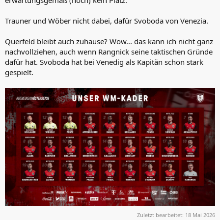
Trauner und Wöber nicht dabei, dafür Svoboda von Venezia.
Querfeld bleibt auch zuhause? Wow... das kann ich nicht ganz
nachvollziehen, auch wenn Rangnick seine taktischen Gründe
dafür hat. Svoboda hat bei Venedig als Kapitän schon stark
gespielt.
Zuletzt bearbeitet:
18 Mai 2026