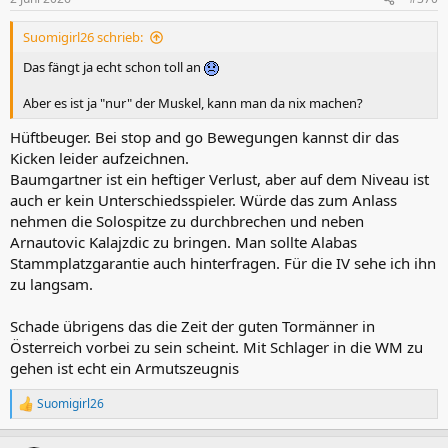
e
n
Suomigirl26 schrieb:
:
Das fängt ja echt schon toll an
Aber es ist ja "nur" der Muskel, kann man da nix machen?
Hüftbeuger. Bei stop and go Bewegungen kannst dir das
Kicken leider aufzeichnen.
Baumgartner ist ein heftiger Verlust, aber auf dem Niveau ist
auch er kein Unterschiedsspieler. Würde das zum Anlass
nehmen die Solospitze zu durchbrechen und neben
Arnautovic Kalajzdic zu bringen. Man sollte Alabas
Stammplatzgarantie auch hinterfragen. Für die IV sehe ich ihn
zu langsam.
Schade übrigens das die Zeit der guten Tormänner in
Österreich vorbei zu sein scheint. Mit Schlager in die WM zu
gehen ist echt ein Armutszeugnis
Suomigirl26
R
e
a