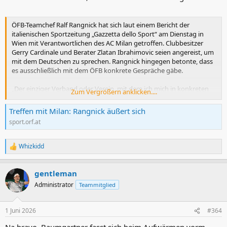
ÖFB-Teamchef Ralf Rangnick hat sich laut einem Bericht der
italienischen Sportzeitung „Gazzetta dello Sport“ am Dienstag in
Wien mit Verantwortlichen des AC Milan getroffen. Clubbesitzer
Gerry Cardinale und Berater Zlatan Ibrahimovic seien angereist, um
mit dem Deutschen zu sprechen. Rangnick hingegen betonte, dass
es ausschließlich mit dem ÖFB konkrete Gespräche gäbe.
„Der einziger Verband oder Verein, mit dem ich mich in konkreten
Zum Vergrößern anklicken....
Gesprächen befinde, ist Österreich", sagte Rangnick, der seinen
nach der WM in Nordamerika auslaufenden Vertrag bisher nicht
Treffen mit Milan: Rangnick äußert sich
verlängert hat, am Rande einer Pressekonferenz seiner Stiftung in
sport.orf.at
Wien gegenüber dem ORF. „Es gab keinerlei Gespräche mit
irgendjemand anderem außer mit Österreich“, so der Deutsche.
Whizkidd
R
e
a
gentleman
k
t
Administrator
Teammitglied
i
o
n
1 Juni 2026
#364
e
n