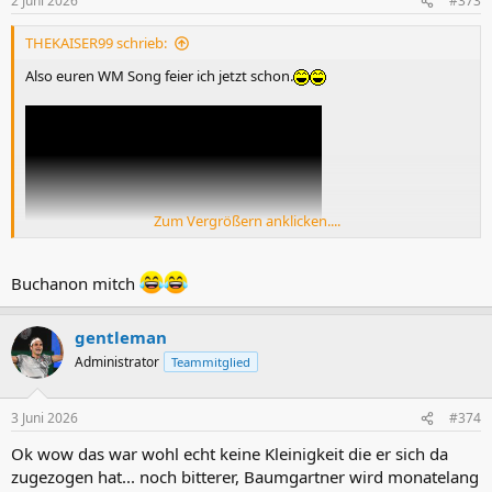
2 Juni 2026
#373
e
n
THEKAISER99 schrieb:
:
Also euren WM Song feier ich jetzt schon.
Zum Vergrößern anklicken....
Buchanon mitch
gentleman
Administrator
Teammitglied
3 Juni 2026
#374
Ok wow das war wohl echt keine Kleinigkeit die er sich da
zugezogen hat... noch bitterer, Baumgartner wird monatelang