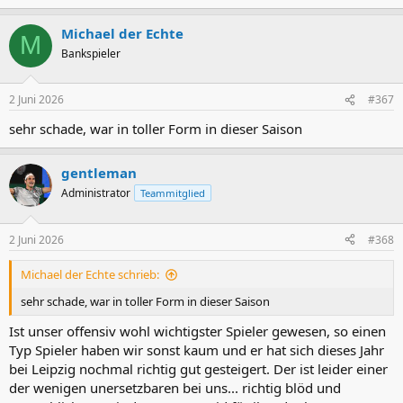
e
a
Michael der Echte
k
M
t
Bankspieler
i
o
n
2 Juni 2026
#367
e
n
sehr schade, war in toller Form in dieser Saison
:
gentleman
Administrator
Teammitglied
2 Juni 2026
#368
Michael der Echte schrieb:
sehr schade, war in toller Form in dieser Saison
Ist unser offensiv wohl wichtigster Spieler gewesen, so einen
Typ Spieler haben wir sonst kaum und er hat sich dieses Jahr
bei Leipzig nochmal richtig gut gesteigert. Der ist leider einer
der wenigen unersetzbaren bei uns... richtig blöd und