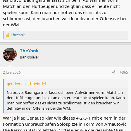
Na bravo, Baumgartner fasst sich beim Aufwärmen vorm
:
Match an den Hüftbeuger und zeigt an dass er heute nicht
spielen kann. Kann man nur hoffen das es nichts zu
schlimmes ist, den brauchen wir definitiv in der Offensive bei
der WM.
TheYank
R
e
a
TheYank
k
t
Bankspieler
i
o
n
2 Juni 2026
#365
e
n
gentleman schrieb:
:
Na bravo, Baumgartner fasst sich beim Aufwärmen vorm Match an
den Hüftbeuger und zeigt an dass er heute nicht spielen kann. Kann
man nur hoffen das es nichts zu schlimmes ist, den brauchen wir
definitiv in der Offensive bei der WM.
War ja klar. Genauso klar wie dieses 4-2-3-1 mit einem in der
Formation unbrauchbafen Solospitze in Form von Arnautovic.
Die Passqualität im letzten Drittel war wie die gesamte Quali