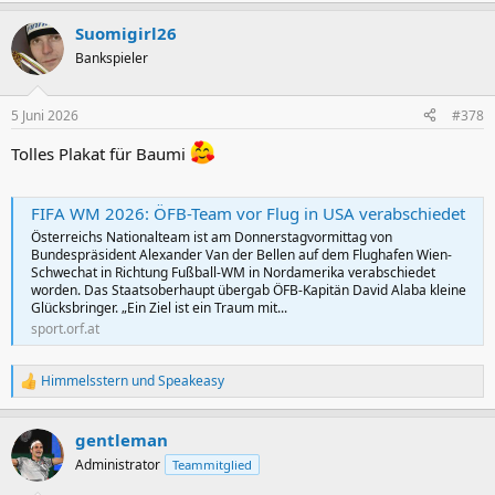
Suomigirl26
Bankspieler
5 Juni 2026
#378
Tolles Plakat für Baumi
FIFA WM 2026: ÖFB-Team vor Flug in USA verabschiedet
Österreichs Nationalteam ist am Donnerstagvormittag von
Bundespräsident Alexander Van der Bellen auf dem Flughafen Wien-
Schwechat in Richtung Fußball-WM in Nordamerika verabschiedet
worden. Das Staatsoberhaupt übergab ÖFB-Kapitän David Alaba kleine
Glücksbringer. „Ein Ziel ist ein Traum mit...
sport.orf.at
Himmelsstern
und
Speakeasy
R
e
a
gentleman
k
t
Administrator
Teammitglied
i
o