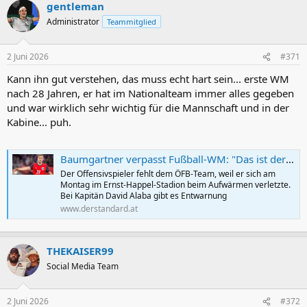
gentleman
k
t
Administrator
Teammitglied
i
o
n
2 Juni 2026
#371
e
n
Kann ihn gut verstehen, das muss echt hart sein... erste WM
:
nach 28 Jahren, er hat im Nationalteam immer alles gegeben
und war wirklich sehr wichtig für die Mannschaft und in der
Kabine... puh.
Baumgartner verpasst Fußball-WM: "Das ist der schwerste Tag meiner Karriere"
Der Offensivspieler fehlt dem ÖFB-Team, weil er sich am
Montag im Ernst-Happel-Stadion beim Aufwärmen verletzte.
Bei Kapitän David Alaba gibt es Entwarnung
www.derstandard.at
THEKAISER99
Social Media Team
2 Juni 2026
#372