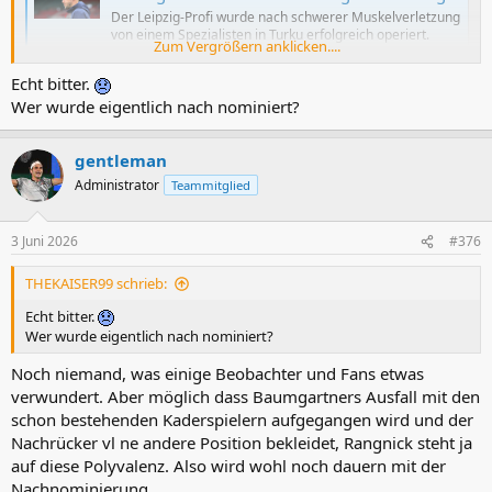
Der Leipzig-Profi wurde nach schwerer Muskelverletzung
von einem Spezialisten in Turku erfolgreich operiert.
Zum Vergrößern anklicken....
Auch die ersten ÖFB-Länderspiele nach WM wohl kein
Thema
Echt bitter.
www.derstandard.at
Wer wurde eigentlich nach nominiert?
gentleman
Administrator
Teammitglied
3 Juni 2026
#376
THEKAISER99 schrieb:
Echt bitter.
Wer wurde eigentlich nach nominiert?
Noch niemand, was einige Beobachter und Fans etwas
verwundert. Aber möglich dass Baumgartners Ausfall mit den
schon bestehenden Kaderspielern aufgegangen wird und der
Nachrücker vl ne andere Position bekleidet, Rangnick steht ja
auf diese Polyvalenz. Also wird wohl noch dauern mit der
Nachnominierung