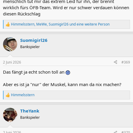
menschlich tut mir das extrem Leid für ihn, der brennt
wirklich fürs ÖFB-Team. Wird er nur schwer verdauen können
diesen Rückschlag
Himmelsstern
,
MeWe
,
Suomigirl26
und eine weitere Person
R
e
a
Suomigirl26
k
t
Bankspieler
i
o
n
2 Juni 2026
#369
e
n
Das fängt ja echt schon toll an
:
Aber es ist ja "nur" der Muskel, kann man da nix machen?
Himmelsstern
R
e
a
TheYank
k
t
Bankspieler
i
o
n
2 Juni 2026
#370