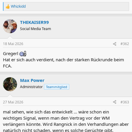
Whizkidd
R
e
a
THEKAISER99
k
t
Social Media Team
i
o
n
18 Mai 2026
#362
e
n
Gregerl
:
Hat er sich auch verdient, nach der starken Rückrunde beim
FCA.
Max Power
Administrator
Teammitglied
27 Mai 2026
#363
mal sehen, wie sich das entwickelt ... wäre schon ein
wichtiges Signal, wenn man den Vertrag vor der WM
verlängern könnte. Wird Rangnick in den Verhandlungen aber
natürlich nicht schaden, wenn es solche Gerüchte gibt.