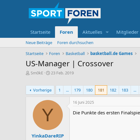
Startseite
Foren
Aktuelles
Mitglieder
Neue Beiträge
Foren durchsuchen
Startseite
Foren
Basketball
basketball.de Games
US-Manager | Crossover
E
E
Sm0kE
23 Feb. 2019
r
r
s
s
t
t
Vorherige
1
...
179
180
181
182
183
...
e
e
l
l
16 Juni 2025
l
l
Y
e
t
Die Punkte des ersten Finalspi
r
a
m
YinkaDareRIP