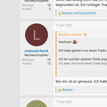
Nachwuchsspieler
begründen ist. Ein richtiger Tr
Beiträge
16
Punkte
3
Buckino
und
Lioncatcher6
R
e
a
17 Juni 2025
k
L
t
i
Buckino schrieb:
o
n
Nächster
:
e
n
Lioncatcher6
Ich habe gestern nur einen Trad
:
Nachwuchsspieler
Ich bin auf den zweiten Trade an
Beiträge
19
ich aber, um noch einen Trade log
Punkte
13
Folge: Gibt es bis heute Abend ni
umplanen).
Bei mir ist es genauso. Ich hatt
Buckino
R
e
a
17 Juni 2025
k
t