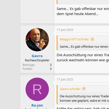
umplanen).
Same... Es gab offenbar nur ei
dem Spiel heute Abend...
17 Juni 2025
Maggo1977 schrieb:
Same... Es gab offenbar nur einen
Die Ausschüttung nur eines Tra
Gavro
zurück wechseln können wie ge
Nachwuchsspieler
Beiträge
3
Punkte
3
17 Juni 2025
R
Gavro schrieb:
Die Ausschüttung nur eines Trade
können wie geplant, wäre er mit 
Ra-jon
Sollte das witzig sein, hab ich