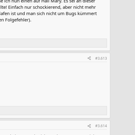
 ich nun einen auf Hail Mary. Es sei an dieser
llte! Einfach nur schockierend, aber nicht mehr
hlafen ist und man sich nicht um Bugs kümmert
n Folgefehler).
#3.613
#3.614