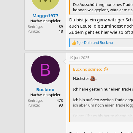
n
Die Ausschüttung nur eines Trade
e
können wie geplant, wäre er mit 
n
Maggo1977
:
Du bist ja ein ganz witziger Sc
Nachwuchsspieler
auch Leute, die zumindest noch
Beiträge
89
Punkte
18
Zudem geht es hier wie so oft z
IgorDala
und
Buckino
R
e
a
19 Juni 2025
k
B
t
i
Buckino schrieb:
o
n
Nächster
:
e
n
Buckino
Ich habe gestern nur einen Trad
:
Nachwuchsspieler
Ich bin auf den zweiten Trade an
Beiträge
473
ich aber, um noch einen Trade log
Punkte
93
Folge: Gibt es bis heute Abend ni
umplanen).