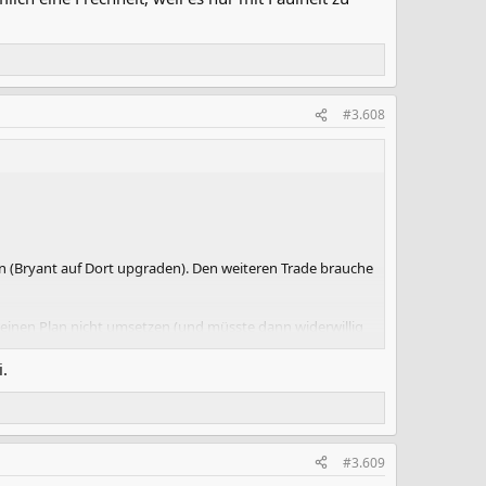
#3.608
n (Bryant auf Dort upgraden). Den weiteren Trade brauche
 meinen Plan nicht umsetzen (und müsste dann widerwillig
i.
#3.609