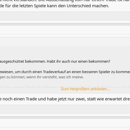
ade für die letzten Spiele kann den Unterschied machen.
e ausgeschüttet bekommen. Habt ihr auch nur einen bekommen?
gewiesen, um durch einen Tradeverkauf an einen besseren Spieler zu komme
gen zu können, wenn ihr versteht, was ich meine.
cht den zweiten Trade (laut Regeln gibt es jeden Sonntag 2), dann kann ich
Zum Vergrößern anklicken....
e noch einen Trade und habe jetzt nur zwei, statt wie erwartet dre