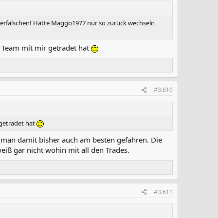
 verfälschen! Hätte Maggo1977 nur so zurück wechseln
en Team mit mir getradet hat
#3.610
 getradet hat
t man damit bisher auch am besten gefahren. Die
eiß gar nicht wohin mit all den Trades.
#3.611