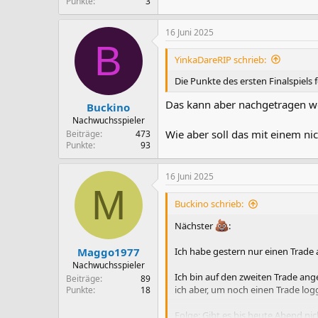
Punkte
3
16 Juni 2025
B
YinkaDareRIP schrieb:
Die Punkte des ersten Finalspiels
Das kann aber nachgetragen w
Buckino
Nachwuchsspieler
Wie aber soll das mit einem n
Beiträge
473
Punkte
93
16 Juni 2025
M
Buckino schrieb:
Nächster
:
Maggo1977
Ich habe gestern nur einen Trad
Nachwuchsspieler
Ich bin auf den zweiten Trade an
Beiträge
89
ich aber, um noch einen Trade log
Punkte
18
Folge: Gibt es bis heute Abend ni