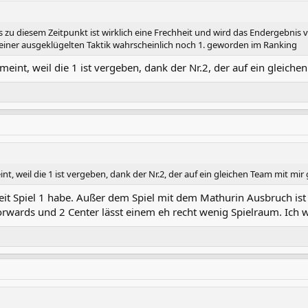
s zu diesem Zeitpunkt ist wirklich eine Frechheit und wird das Endergebnis
seiner ausgeklügelten Taktik wahrscheinlich noch 1. geworden im Ranking
meint, weil die 1 ist vergeben, dank der Nr.2, der auf ein gleich
nt, weil die 1 ist vergeben, dank der Nr.2, der auf ein gleichen Team mit mir
seit Spiel 1 habe. Außer dem Spiel mit dem Mathurin Ausbruch is
orwards und 2 Center lässt einem eh recht wenig Spielraum. Ich w