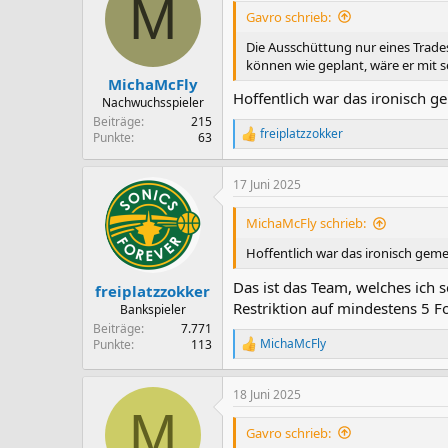
M
i
Gavro schrieb:
o
n
Die Ausschüttung nur eines Trade
e
können wie geplant, wäre er mit 
n
MichaMcFly
:
Hoffentlich war das ironisch ge
Nachwuchsspieler
Beiträge
215
freiplatzzokker
Punkte
63
R
e
a
17 Juni 2025
k
t
i
MichaMcFly schrieb:
o
n
Hoffentlich war das ironisch gemei
e
n
Das ist das Team, welches ich 
freiplatzzokker
:
Restriktion auf mindestens 5 F
Bankspieler
Beiträge
7.771
MichaMcFly
Punkte
113
R
e
a
18 Juni 2025
k
M
t
i
Gavro schrieb:
o