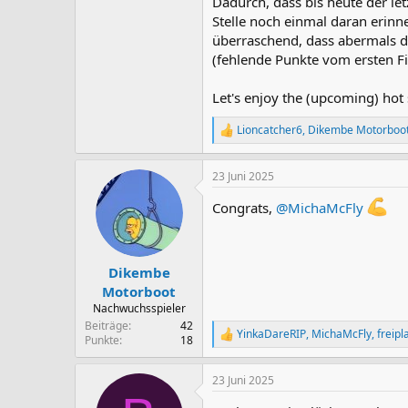
Dadurch, dass bis heute der le
Stelle noch einmal daran erinne
überraschend, dass abermals d
(fehlende Punkte vom ersten Fi
Let's enjoy the (upcoming) hot
Lioncatcher6
,
Dikembe Motorboo
R
e
a
23 Juni 2025
k
t
Congrats,
@MichaMcFly
i
o
n
e
n
Dikembe
:
Motorboot
Nachwuchsspieler
Beiträge
42
YinkaDareRIP
,
MichaMcFly
,
freipl
R
Punkte
18
e
a
23 Juni 2025
k
t