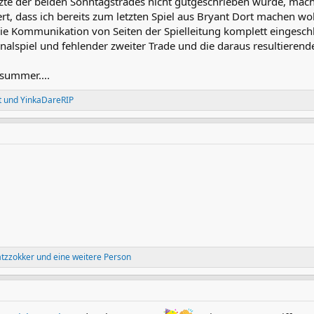
tzte der beiden Sonntagstrades nicht gutgeschrieben wurde, mache
rt, dass ich bereits zum letzten Spiel aus Bryant Dort machen wo
ie Kommunikation von Seiten der Spielleitung komplett eingesc
nalspiel und fehlender zweiter Trade und die daraus resultierende
 summer....
t
und
YinkaDareRIP
atzzokker
und eine weitere Person