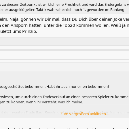
s zu diesem Zeitpunkt ist wirklich eine Frechheit und wird das Endergebnis
seiner ausgeklügelten Taktik wahrscheinlich noch 1. geworden im Ranking
helm. Naja, gönnen wir Dir mal, dass Du Dich über deinen Joke vermu
 den Ansporn hatten, unter die Top20 kommen wollen. Weiß ja ni
uletzt ums Prinzip.
e ausgeschüttet bekommen. Habt ihr auch nur einen bekommen?
gewiesen, um durch einen Tradeverkauf an einen besseren Spieler zu komme
gen zu können, wenn ihr versteht, was ich meine.
cht den zweiten Trade (laut Regeln gibt es jeden Sonntag 2), dann kann ich
Zum Vergrößern anklicken....