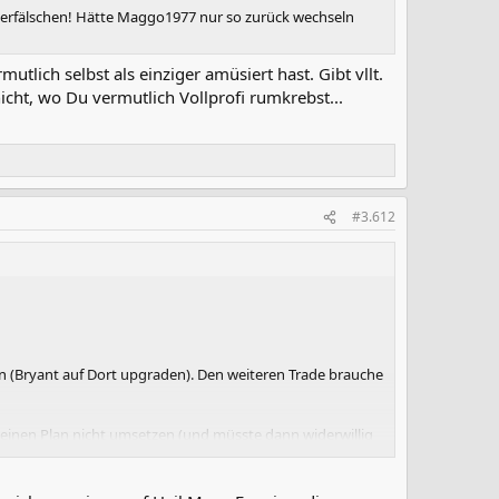
 verfälschen! Hätte Maggo1977 nur so zurück wechseln
tlich selbst als einziger amüsiert hast. Gibt vllt.
cht, wo Du vermutlich Vollprofi rumkrebst...
#3.612
n (Bryant auf Dort upgraden). Den weiteren Trade brauche
 meinen Plan nicht umsetzen (und müsste dann widerwillig