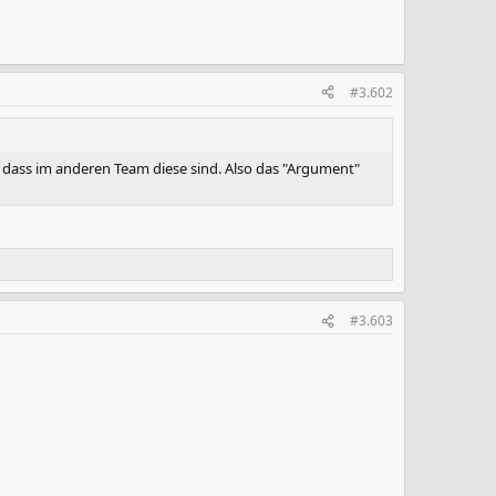
#3.602
t dass im anderen Team diese sind. Also das "Argument"
#3.603