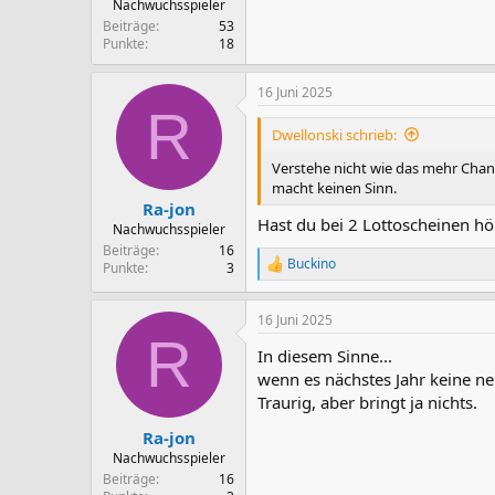
Nachwuchsspieler
Beiträge
53
Punkte
18
16 Juni 2025
R
Dwellonski schrieb:
Verstehe nicht wie das mehr Chanc
macht keinen Sinn.
Ra-jon
Hast du bei 2 Lottoscheinen h
Nachwuchsspieler
Beiträge
16
Buckino
Punkte
3
R
e
a
16 Juni 2025
k
R
t
In diesem Sinne...
i
o
wenn es nächstes Jahr keine ne
n
Traurig, aber bringt ja nichts.
e
n
Ra-jon
:
Nachwuchsspieler
Beiträge
16