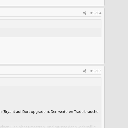
#3.604
#3.605
n (Bryant auf Dort upgraden). Den weiteren Trade brauche
 meinen Plan nicht umsetzen (und müsste dann widerwillig