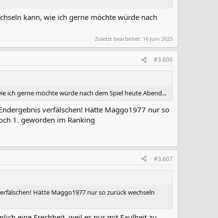
 wechseln kann, wie ich gerne möchte würde nach
Zuletzt bearbeitet:
16 Juni 2025
#3.606
, wie ich gerne möchte würde nach dem Spiel heute Abend...
s Endergebnis verfälschen! Hätte Maggo1977 nur so
 noch 1. geworden im Ranking
#3.607
 verfälschen! Hätte Maggo1977 nur so zurück wechseln
lich eine Frechheit, weil es nur mit Faulheit zu