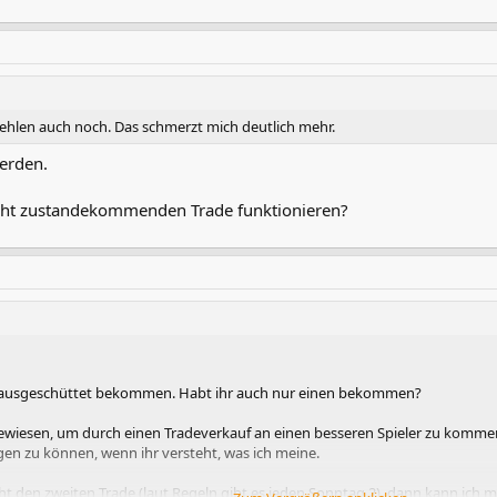
 fehlen auch noch. Das schmerzt mich deutlich mehr.
erden.
icht zustandekommenden Trade funktionieren?
e ausgeschüttet bekommen. Habt ihr auch nur einen bekommen?
gewiesen, um durch einen Tradeverkauf an einen besseren Spieler zu komme
gen zu können, wenn ihr versteht, was ich meine.
cht den zweiten Trade (laut Regeln gibt es jeden Sonntag 2), dann kann ich