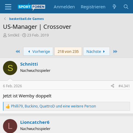
Anmelden
Registrieren
basketball.de Games
US-Manager | Crossover
E
E
Sm0kE
23 Feb. 2019
r
r
s
s
t
t
Erste
Letzte
Vorherige
218 von 235
Nächste
e
e
l
l
Schnitti
S
l
l
Nachwuchsspieler
e
t
r
a
m
6 Feb. 2026
#4.341
Jetzt ist Wemby doppelt
Philli79
,
Buckino
,
QuattroD
und eine weitere Person
R
e
a
Lioncatcher6
k
L
t
Nachwuchsspieler
i