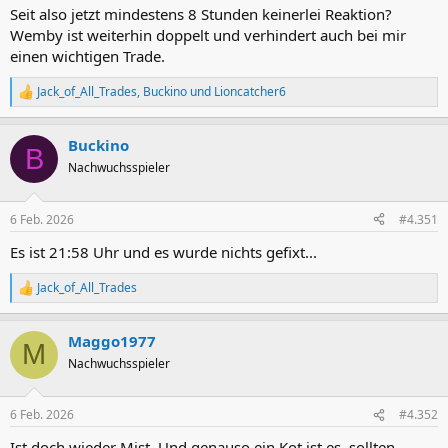
n
Seit also jetzt mindestens 8 Stunden keinerlei Reaktion?
:
Wemby ist weiterhin doppelt und verhindert auch bei mir
einen wichtigen Trade.
Jack_of_All_Trades
,
Buckino
und
Lioncatcher6
R
e
a
Buckino
k
B
t
Nachwuchsspieler
i
o
n
6 Feb. 2026
#4.351
e
n
Es ist 21:58 Uhr und es wurde nichts gefixt...
:
Jack_of_All_Trades
R
e
a
Maggo1977
k
M
t
Nachwuchsspieler
i
o
n
6 Feb. 2026
#4.352
e
n
Ist doch wieder Mist. Und genauso ein Kot ist es, sollten