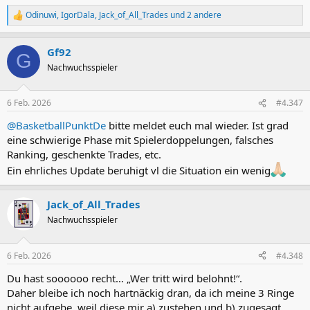
Odinuwi
,
IgorDala
,
Jack_of_All_Trades
und 2 andere
R
e
a
Gf92
k
G
t
Nachwuchsspieler
i
o
n
6 Feb. 2026
#4.347
e
n
@BasketballPunktDe
bitte meldet euch mal wieder. Ist grad
:
eine schwierige Phase mit Spielerdoppelungen, falsches
Ranking, geschenkte Trades, etc.
Ein ehrliches Update beruhigt vl die Situation ein wenig
Jack_of_All_Trades
Nachwuchsspieler
6 Feb. 2026
#4.348
Du hast soooooo recht… „Wer tritt wird belohnt!“.
Daher bleibe ich noch hartnäckig dran, da ich meine 3 Ringe
nicht aufgebe, weil diese mir a) zustehen und b) zugesagt