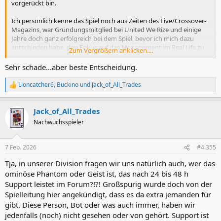
vorgerückt bin.
Ich persönlich kenne das Spiel noch aus Zeiten des Five/Crossover-
Magazins, war Gründungsmitglied bei United We Rize und einige
Jahre doch ganz erfolgreich bei dem Spiel, bevor ich mich dazu
entschieden habe, den Fokus auf das Management im Real Life zu
Zum Vergrößern anklicken....
legen. Auch wenn früher nicht alles perfekt gelaufen ist - so ein
katastrophales Management des Spiels ist wirklich erschreckend.
Sehr schade...aber beste Entscheidung.
Die Kommentare zu Versprechen aus den letzten Jahren bestätigen
dann auch in gewisser Weise die Eindrücke. Bin daher raus -
Lioncatcher6
,
Buckino
und
Jack_of_All_Trades
R
wünsche euch aber noch viel Spaß und Erfolg!
e
a
Jack_of_All_Trades
k
t
Nachwuchsspieler
i
o
n
7 Feb. 2026
#4.355
e
n
Tja, in unserer Division fragen wir uns natürlich auch, wer das
:
ominöse Phantom oder Geist ist, das nach 24 bis 48 h
Support leistet im Forum?!?! Großspurig wurde doch von der
Spielleitung hier angekündigt, dass es da extra jemanden für
gibt. Diese Person, Bot oder was auch immer, haben wir
jedenfalls (noch) nicht gesehen oder von gehört. Support ist