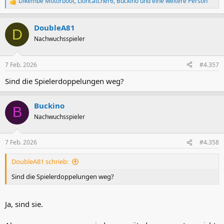
Dikembe Motorboot
,
Lioncatcher6
,
Buckino
und eine weitere Person
R
e
a
DoubleA81
k
D
t
Nachwuchsspieler
i
o
n
7 Feb. 2026
#4.357
e
n
Sind die Spielerdoppelungen weg?
:
Buckino
B
Nachwuchsspieler
7 Feb. 2026
#4.358
DoubleA81 schrieb:
Sind die Spielerdoppelungen weg?
Ja, sind sie.