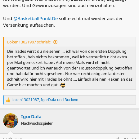
wurden. Und Gewinnzusagen sind auch einzuhalten.
Und
@BasketballPunktDe
sollte echt mal wieder aus der
Versenkung auftauchen.
Loken13021987 schrieb:
Die Trades wirst du nie sehen ,... ich war von der ersten Dopplung
betroffen , hab nichts bekommen , weil ich vermutlich nicht extra
per Mail gemeckert habe . Auf meine Mails wird eh nicht
geantwortet und ich war auch von der Houstondopplung betroffen
und hab dafür nichts gesehen . Nur wer rechtzeitig am lautesten
schreit wird hier mit Trades belohnt ,... Einfach alle nen Haken an das
Game hier machen und gut .
Loken13021987
,
IgorDala
und
Buckino
R
e
a
IgorDala
k
t
Nachwuchsspieler
i
o
n