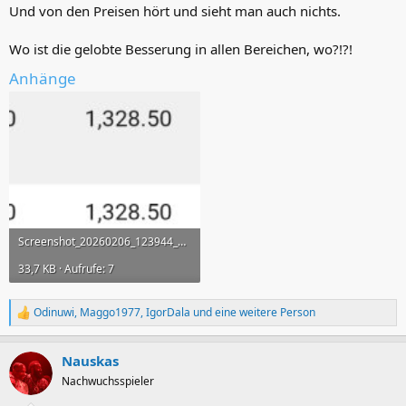
Und von den Preisen hört und sieht man auch nichts.
Wo ist die gelobte Besserung in allen Bereichen, wo?!?!
Anhänge
Screenshot_20260206_123944_Samsung Internet.jpg
33,7 KB · Aufrufe: 7
Odinuwi
,
Maggo1977
,
IgorDala
und eine weitere Person
R
e
a
Nauskas
k
t
Nachwuchsspieler
i
o