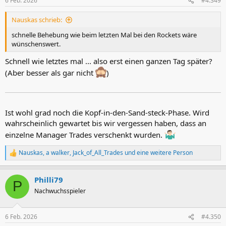
6 Feb. 2026
#4.349
e
n
Nauskas schrieb:
:
schnelle Behebung wie beim letzten Mal bei den Rockets wäre
wünschenswert.
Schnell wie letztes mal ... also erst einen ganzen Tag später?
(Aber besser als gar nicht
)
Ist wohl grad noch die Kopf-in-den-Sand-steck-Phase. Wird
wahrscheinlich gewartet bis wir vergessen haben, dass an
einzelne Manager Trades verschenkt wurden.
Nauskas
,
a walker
,
Jack_of_All_Trades
und eine weitere Person
R
e
a
Philli79
k
P
t
Nachwuchsspieler
i
o
n
6 Feb. 2026
#4.350
e