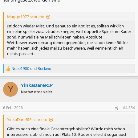
Maggo1977 schrieb:
Ist doch wieder Mist. Und genauso ein Kot ist es, sollten wirklich
einzelne spieler zusatztrades kriegen, weil doppelte Spieler im Kader
sond, nur weil sie ne Mail schrieben haben. Absolute
Wettbewerbsverzerrung denen gegenüber, die schon keine Böcke
mehr haben, sich jedes mal zu beschweren, weil vermeintlich eh
nichts passiert.
Nebo1980
und
Buckino
R
e
a
YinkaDareRIP
k
Y
t
Nachwuchsspieler
i
o
n
6 Feb. 2026
#4.354
e
n
YinkaDareRIP schrieb:
:
Gibt es noch eine finale Gesamtergebnisliste? Würde mich schon
interessieren, ob ich noch auf Platz 10, 9 oder vielleicht sogar auch