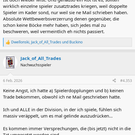
:
wirklich einzelne spieler zusatztrades kriegen, weil doppelte
Spieler im Kader sond, nur weil sie ne Mail schrieben haben.
Absolute Wettbewerbsverzerrung denen gegenüber, die
schon keine Böcke mehr haben, sich jedes mal zu
beschweren, weil vermeintlich eh nichts passiert.
Dwellonski
,
Jack_of_All_Trades
und
Buckino
R
e
a
Jack_of_All_Trades
k
t
Nachwuchsspieler
i
o
n
6 Feb. 2026
#4.353
e
n
Keine Angst, ich hatte a) Spielerdopplungen und b) keinen
:
Trade bekommen, obwohl ich ne Mail geschrieben hatte.
Ich und ALLE in der Division, in der ich spiele, fühlen sich
massiv veräppelt, um es mal gelinde auszudrücken…
Es kommen immer Versprechungen, die (bis jetzt) nicht in die
Tat umgesetzt worden sind.