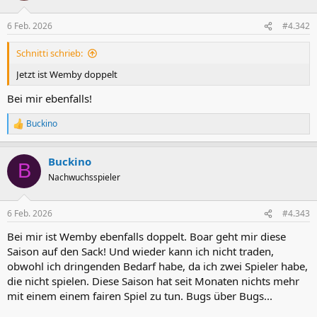
o
n
6 Feb. 2026
#4.342
e
n
Schnitti schrieb:
:
Jetzt ist Wemby doppelt
Bei mir ebenfalls!
Buckino
R
e
a
Buckino
k
B
t
Nachwuchsspieler
i
o
n
6 Feb. 2026
#4.343
e
n
Bei mir ist Wemby ebenfalls doppelt. Boar geht mir diese
:
Saison auf den Sack! Und wieder kann ich nicht traden,
obwohl ich dringenden Bedarf habe, da ich zwei Spieler habe,
die nicht spielen. Diese Saison hat seit Monaten nichts mehr
mit einem einem fairen Spiel zu tun. Bugs über Bugs...