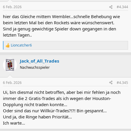
n
6 Feb. 2026
#4.344
e
n
hier das Gleiche mittem Wembler...schnelle Behebung wie
:
beim letzten Mal bei den Rockets wäre wünschenswert.
Sind ja genug gewichtige Spieler down gegangen in den
letzten Tagen..
Lioncatcher6
R
e
a
Jack_of_All_Trades
k
t
Nachwuchsspieler
i
o
n
6 Feb. 2026
#4.345
e
n
Ui, bin diesmal nicht betroffen, aber bei mir fehlen ja noch
:
immer die 2 Gratis-Trades als ich wegen der Houston-
Dopplung nicht traden konnte…
Oder sind das nur Willkür-Trades?!?! Bin gespannt…
Und ja, die Ringe haben Priorität…
Ich warte…