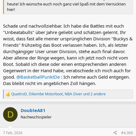
heute! Ich wünsche euch noch ganz viel Spaß mit dem Verrückten
hier!
Schade und nachvollziehbar. Ich habe die Battles mit euch
"Unbeatabulls" über Jahre geliebt und schätzen gelernt. Ihr
wisst, dass fast alle meiner ursprünglichen Division "Buckys &
Friends" frühzeitig das Boot verlassen haben. Ich, als letzter
durchgängiger User unser Division, stehe auch final davor.
Aber alleine der Ringe wegen, kann ich jetzt noch nicht vom
Boot. Sobald ich diese oder einen entsprechenden anderen
Gegenwert in der Hand habe, verabschiede ich mich auch for
good.
@BasketballPunktDe
: Ich nehme auch Geld entgegen.
Das bleibt nicht im angeblichen Zoll hängen.
QuattroD
,
Dikembe Motorboot
,
NBA Diver
und 2 andere
R
e
a
DoubleA81
k
D
t
Nachwuchsspieler
i
o
n
7 Feb. 2026
#4.360
e