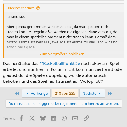
n
Buckino schrieb:
:
Ja, sind sie.
Aber genau genommen wieder zu spät, da man gestern nicht
traden konnte. Regelmäßig werden die eigenen Pläne zerstört, da
man in einem speziellen Moment nicht traden kann. Gemäß dem
Motto: Einmal ist kein Mal, zwei Mal ist einmal zu viel. Und wir sind
schon bei zig Mal.
Zum Vergrößern anklicken....
Außerdem kann man dem Ganzen hier schon lange nicht mehr
vollends trauen. Das macht mich persönlich am trauigsten/
Das heißt also das
@BasketballPunktDe
noch aktiv am Spiel
wütendsten! Es war mal mein absolutes Lieblingsspiel. Das ist es
arbeitet und nur hier im Forum nicht kommuniziert wird oder
schon lange nicht mehr.
glaubst du, die Spielerdoppelung wurde automatisch
behoben und das Spiel läuft zurzeit auf "Autopilot"?
Erste
Letzte
Vorherige
218 von 235
Nächste
Du musst dich einloggen oder registrieren, um hier zu antworten.
Facebook
X (Twitter)
Bluesky
LinkedIn
WhatsApp
E-Mail
Link
Teilen: