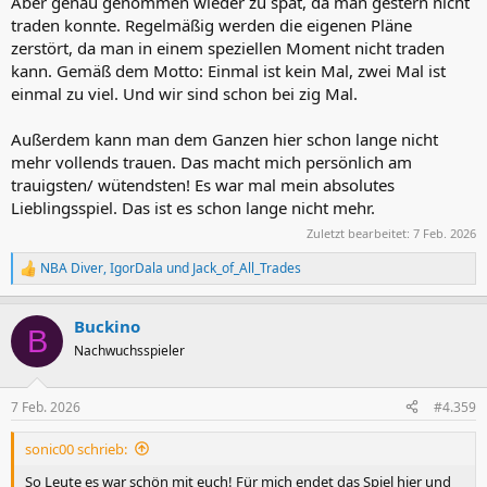
Aber genau genommen wieder zu spät, da man gestern nicht
traden konnte. Regelmäßig werden die eigenen Pläne
zerstört, da man in einem speziellen Moment nicht traden
kann. Gemäß dem Motto: Einmal ist kein Mal, zwei Mal ist
einmal zu viel. Und wir sind schon bei zig Mal.
Außerdem kann man dem Ganzen hier schon lange nicht
mehr vollends trauen. Das macht mich persönlich am
trauigsten/ wütendsten! Es war mal mein absolutes
Lieblingsspiel. Das ist es schon lange nicht mehr.
Zuletzt bearbeitet:
7 Feb. 2026
NBA Diver
,
IgorDala
und
Jack_of_All_Trades
R
e
a
Buckino
k
B
t
Nachwuchsspieler
i
o
n
7 Feb. 2026
#4.359
e
n
sonic00 schrieb:
:
So Leute es war schön mit euch! Für mich endet das Spiel hier und