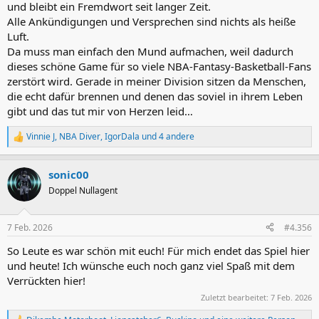
und bleibt ein Fremdwort seit langer Zeit.
Alle Ankündigungen und Versprechen sind nichts als heiße
Luft.
Da muss man einfach den Mund aufmachen, weil dadurch
dieses schöne Game für so viele NBA-Fantasy-Basketball-Fans
zerstört wird. Gerade in meiner Division sitzen da Menschen,
die echt dafür brennen und denen das soviel in ihrem Leben
gibt und das tut mir von Herzen leid…
Vinnie J
,
NBA Diver
,
IgorDala
und 4 andere
R
e
a
sonic00
k
t
Doppel Nullagent
i
o
n
7 Feb. 2026
#4.356
e
n
So Leute es war schön mit euch! Für mich endet das Spiel hier
:
und heute! Ich wünsche euch noch ganz viel Spaß mit dem
Verrückten hier!
Zuletzt bearbeitet:
7 Feb. 2026