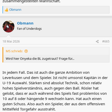
zusammengestellten Mannschaft.
Obmann
R
e
a
Obmann
k
t
Fan of Underdogs
i
o
n
18 Mai 2026
#665
e
n
MS schrieb:
:
Wird hier Onyeka die BL zugetraut? Frage für...
In jedem Fall. Das ist auch die ganze Ambition von
Leverkusen und dem Spieler. Ist nicht umsonst Kapitän in der
U-19 Auswahl. Stärken sind absolut Technik, schon relativ
hohes Spielverständnis, auch gegen den Ball. Rösler hat
gelobt, dass er auch während des Spiels fast problemlos von
10 auf 8 oder hängende 9 wechseln kann. Hat auch einen
guten Schuss. Also auch ein Spieler, der aus dem offensiven
Mittelfeld Torgefahr ausstrahlt.