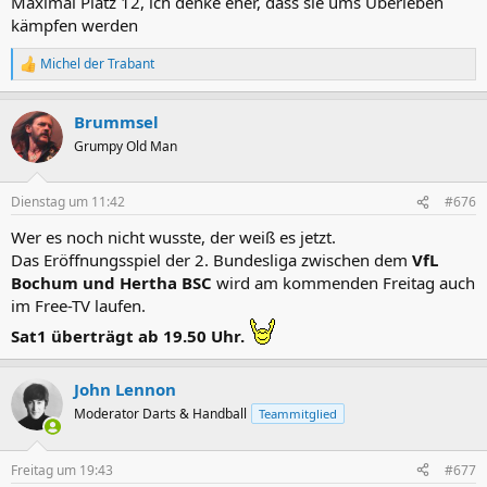
Maximal Platz 12, ich denke eher, dass sie ums Überleben
kämpfen werden
Michel der Trabant
R
e
a
Brummsel
k
t
Grumpy Old Man
i
o
n
Dienstag um 11:42
#676
e
n
Wer es noch nicht wusste, der weiß es jetzt.
:
Das Eröffnungsspiel der 2. Bundesliga zwischen dem
VfL
Bochum und Hertha BSC
wird am kommenden Freitag auch
im Free-TV laufen.
Sat1 überträgt ab 19.50 Uhr.
John Lennon
Moderator Darts & Handball
Teammitglied
Freitag um 19:43
#677