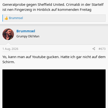
Generalprobe gegen Sheffield United. Crimaldi in der Startelf
ist nen Fingerzeig in Hinblick auf kommenden Freitag
Brummsel
R
e
a
Brummsel
k
t
Grumpy Old Man
i
o
n
1 Aug. 2026
#673
e
n
Yo, kann man auf Youtube gucken. Hatte ich gar nicht auf dem
:
Schirm.