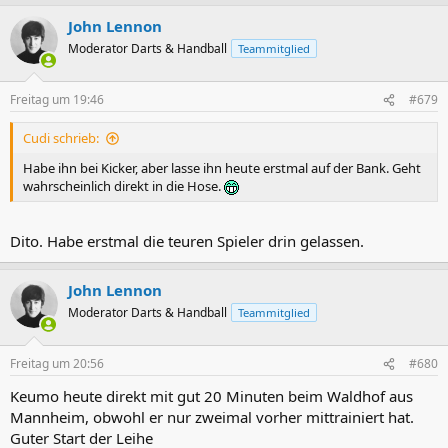
a
John Lennon
k
t
Moderator Darts & Handball
Teammitglied
i
o
n
Freitag um 19:46
#679
e
n
Cudi schrieb:
:
Habe ihn bei Kicker, aber lasse ihn heute erstmal auf der Bank. Geht
wahrscheinlich direkt in die Hose.
Dito. Habe erstmal die teuren Spieler drin gelassen.
John Lennon
Moderator Darts & Handball
Teammitglied
Freitag um 20:56
#680
Keumo heute direkt mit gut 20 Minuten beim Waldhof aus
Mannheim, obwohl er nur zweimal vorher mittrainiert hat.
Guter Start der Leihe