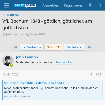
Anmelden
Registrieren
National
VfL Bochum 1848 - göttlich, göttlicher, am
göttlichsten
E
E
John Lennon
5 Juni 2024
r
r
s
s
t
t
Erste
Letzte
Vorherige
34 von 35
Nächste
e
e
l
l
John Lennon
l
l
Moderator Darts & Handball
Teammitglied
e
t
r
a
m
15 Mai 2026
#661
VfL Bochum 1848 · Offizielle Website
News, Matchcenter, Kader, TV, Faninfos und mehr – alles rund um den VfL
auf einen Blick.
www.vfl-bochum.de