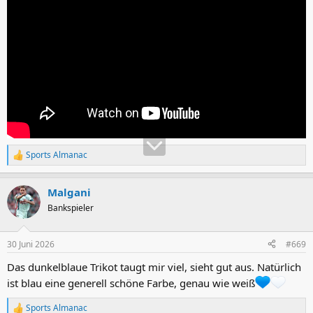
Sports Almanac
R
e
a
Malgani
k
t
Bankspieler
i
o
n
30 Juni 2026
#669
e
n
Das dunkelblaue Trikot taugt mir viel, sieht gut aus. Natürlich
:
ist blau eine generell schöne Farbe, genau wie weiß
Sports Almanac
R