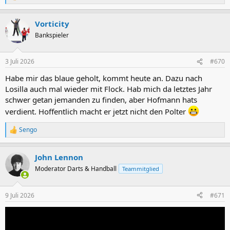
e
a
Vorticity
k
t
Bankspieler
i
o
n
3 Juli 2026
#670
e
n
Habe mir das blaue geholt, kommt heute an. Dazu nach
:
Losilla auch mal wieder mit Flock. Hab mich da letztes Jahr
schwer getan jemanden zu finden, aber Hofmann hats
verdient. Hoffentlich macht er jetzt nicht den Polter
Sengo
R
e
a
John Lennon
k
t
Moderator Darts & Handball
Teammitglied
i
o
n
9 Juli 2026
#671
e
n
: