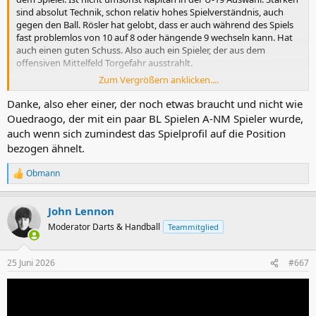
sind absolut Technik, schon relativ hohes Spielverständnis, auch
gegen den Ball. Rösler hat gelobt, dass er auch während des Spiels
fast problemlos von 10 auf 8 oder hängende 9 wechseln kann. Hat
auch einen guten Schuss. Also auch ein Spieler, der aus dem
offensiven Mittelfeld Torgefahr ausstrahlt.
Zum Vergrößern anklicken....
Man hat aber auch gemerkt, wie bei jedem jungen Spieler, dass die
Saison lange ging. Da hat es dann auch an der Körperlichkeit,
Danke, also eher einer, der noch etwas braucht und nicht wie
Spritzigkeit gefehlt. Zuletzt war er dann eher ein Mitläufer.
Ouedraogo, der mit ein paar BL Spielen A-NM Spieler wurde,
Hin und wieder empfinde ich ihn noch zu verspielt, zu wenig
auch wenn sich zumindest das Spielprofil auf die Position
zielstrebig. Ist jetzt auch kein Hochgeschwindigkeitsspieler wie es
bezogen ähnelt.
zum Beispiel Alfa Romeo ist. Aber ja BL kann man ihm zutrauen, die
Frage ist nur in welcher Rolle und mit welcher Spiellast.
Obmann
R
e
a
John Lennon
k
t
Moderator Darts & Handball
Teammitglied
i
o
n
25 Juni 2026
#667
e
n
: