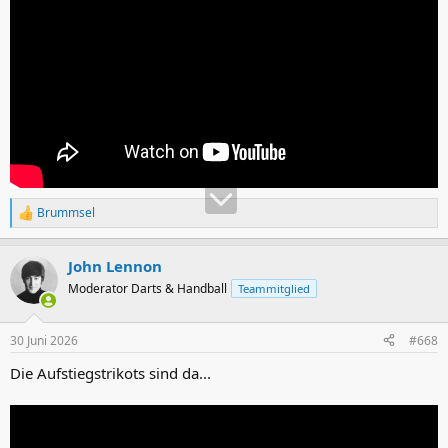
Brummsel
R
e
a
John Lennon
k
t
Moderator Darts & Handball
Teammitglied
i
o
n
30 Juni 2026
#668
e
n
Die Aufstiegstrikots sind da...
: