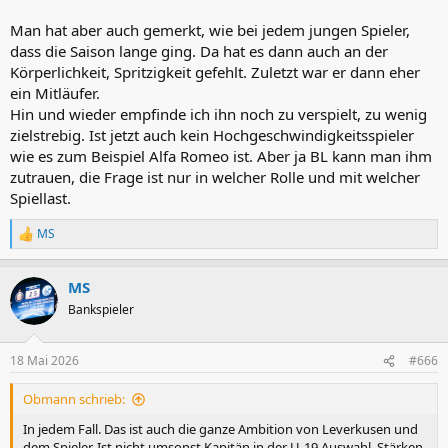
Man hat aber auch gemerkt, wie bei jedem jungen Spieler,
dass die Saison lange ging. Da hat es dann auch an der
Körperlichkeit, Spritzigkeit gefehlt. Zuletzt war er dann eher
ein Mitläufer.
Hin und wieder empfinde ich ihn noch zu verspielt, zu wenig
zielstrebig. Ist jetzt auch kein Hochgeschwindigkeitsspieler
wie es zum Beispiel Alfa Romeo ist. Aber ja BL kann man ihm
zutrauen, die Frage ist nur in welcher Rolle und mit welcher
Spiellast.
MS
R
e
a
MS
k
t
Bankspieler
i
o
n
18 Mai 2026
#666
e
n
Obmann schrieb:
:
In jedem Fall. Das ist auch die ganze Ambition von Leverkusen und
dem Spieler. Ist nicht umsonst Kapitän in der U-19 Auswahl. Stärken