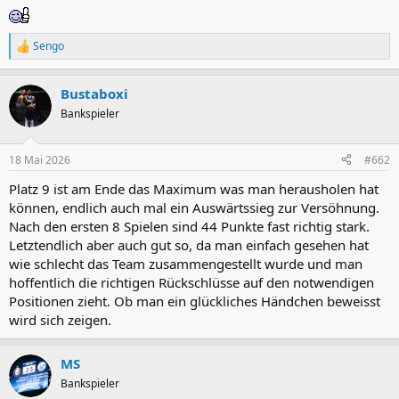
Sengo
R
e
a
Bustaboxi
k
t
Bankspieler
i
o
n
18 Mai 2026
#662
e
n
Platz 9 ist am Ende das Maximum was man herausholen hat
:
können, endlich auch mal ein Auswärtssieg zur Versöhnung.
Nach den ersten 8 Spielen sind 44 Punkte fast richtig stark.
Letztendlich aber auch gut so, da man einfach gesehen hat
wie schlecht das Team zusammengestellt wurde und man
hoffentlich die richtigen Rückschlüsse auf den notwendigen
Positionen zieht. Ob man ein glückliches Händchen beweisst
wird sich zeigen.
MS
Bankspieler