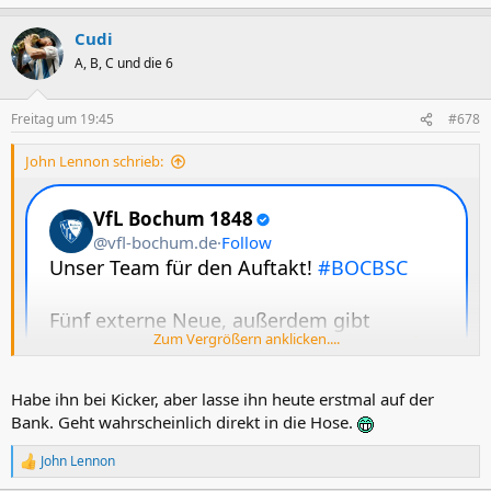
e
a
Cudi
k
t
A, B, C und die 6
i
o
n
Freitag um 19:45
#678
e
n
John Lennon schrieb:
:
Zum Vergrößern anklicken....
Habe ihn bei Kicker, aber lasse ihn heute erstmal auf der
Bank. Geht wahrscheinlich direkt in die Hose.
John Lennon
R
e