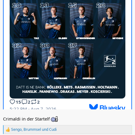
Crimaldi in der Startelf
Sengo
,
Brummsel
und
Cudi
R