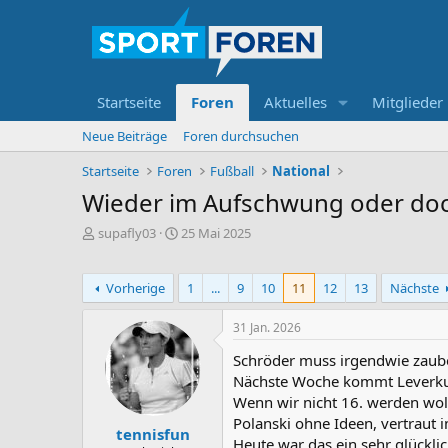
Startseite
Foren
Aktuelles
Mitglieder
Neue Beiträge
Foren durchsuchen
Startseite
Foren
Fußball
National
Wieder im Aufschwung oder doch
E
E
supafly03
25 Mai 2025
r
r
s
s
t
t
Vorherige
1
...
9
10
11
12
13
Nächste
e
e
l
l
31 Jan. 2026
l
l
e
t
Schröder muss irgendwie zauber
r
a
Nächste Woche kommt Leverkuse
m
Wenn wir nicht 16. werden woll
Polanski ohne Ideen, vertraut i
tennisfun
Heute war das ein sehr glücklic