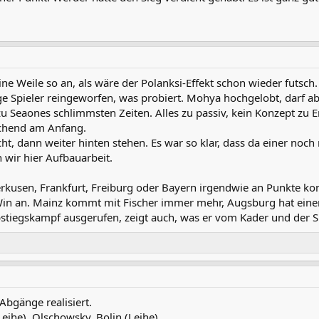
ine Weile so an, als wäre der Polanksi-Effekt schon wieder futsch.
e Spieler reingeworfen, was probiert. Mohya hochgelobt, darf aber
 zu Seaones schlimmsten Zeiten. Alles zu passiv, kein Konzept zu
ischend am Anfang.
t, dann weiter hinten stehen. Es war so klar, dass da einer no
 wir hier Aufbauarbeit.
rkusen, Frankfurt, Freiburg oder Bayern irgendwie an Punkte kom
-Win an. Mainz kommt mit Fischer immer mehr, Augsburg hat einen
stiegskampf ausgerufen, zeigt auch, was er vom Kader und der Sp
bgänge realisiert.
Leihe), Olschowsky, Bolin (Leihe)