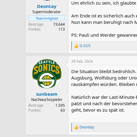
Um ehrlich zu sein, ich glaubte
n
Deontay
:
Supermoderator
Am Ende ist es sicherlich auch
Teammitglied
Nun kann man beruhigt nach M
Beiträge
73.644
Punkte
113
PS: Pauli und Werder gewannen 
G-SUS
R
e
a
28 Feb. 2026
k
t
Die Situation bleibt bedrohlic
i
o
Augsburg, Wolfsburg oder Unio
n
rauskämpfen würden. Bleiben ni
e
n
sunbeam
Natürlich war der Last-Minute-
:
Nachwuchsspieler
patzt und nach der bevorstehe
Beiträge
1.595
geht, bevor es zu spät ist.
Punkte
63
Deontay
R
e