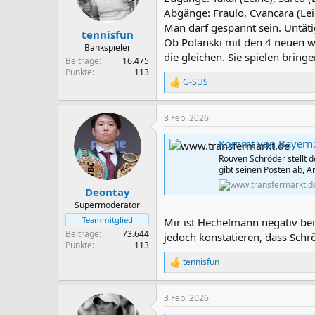
n
Abgänge: Fraulo, Cvancara (Lei
e
Man darf gespannt sein. Untäti
n
tennisfun
Ob Polanski mit den 4 neuen was
:
Bankspieler
die gleichen. Sie spielen bring
Beiträge
16.475
Punkte
113
G-SUS
R
e
a
3 Feb. 2026
k
t
Kommt von Bayern: Sc
i
o
Rouven Schröder stellt d
n
gibt seinen Posten ab,
e
n
Deontay
:
Supermoderator
Teammitglied
Mir ist Hechelmann negativ be
Beiträge
73.644
jedoch konstatieren, dass Schrö
Punkte
113
tennisfun
R
e
a
3 Feb. 2026
k
t