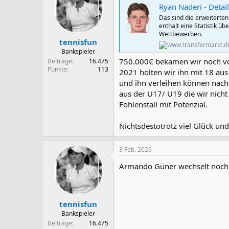
Ryan Naderi - Detai
i
o
Das sind die erweiterte
n
enthält eine Statistik üb
e
Wettbewerben.
n
tennisfun
:
Bankspieler
750.000€ bekamen wir noch vom
Beiträge
16.475
Punkte
113
2021 holten wir ihn mit 18 aus
und ihn verleihen können nach
aus der U17/ U19 die wir nicht
Fohlenstall mit Potenzial.
Nichtsdestotrotz viel Glück und
3 Feb. 2026
Armando Güner wechselt noch 
tennisfun
Bankspieler
Beiträge
16.475