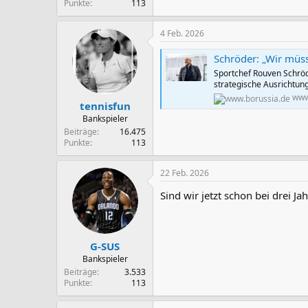
Punkte
113
4 Feb. 2026
Schröder: „Wir müssen
Sportchef Rouven Schröd
strategische Ausrichtung
www
tennisfun
Bankspieler
Beiträge
16.475
Punkte
113
22 Feb. 2026
Sind wir jetzt schon bei drei 
G-SUS
Bankspieler
Beiträge
3.533
Punkte
113