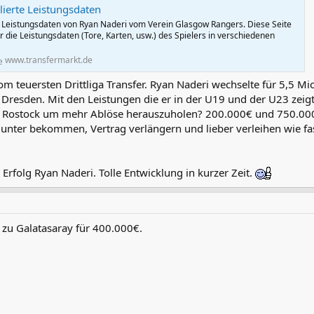
llierte Leistungsdaten
n Leistungsdaten von Ryan Naderi vom Verein Glasgow Rangers. Diese Seite
er die Leistungsdaten (Tore, Karten, usw.) des Spielers in verschiedenen
www.transfermarkt.de
 teuersten Drittliga Transfer. Ryan Naderi wechselte für 5,5 M
 Dresden. Mit den Leistungen die er in der U19 und der U23 zei
 Rostock um mehr Ablöse herauszuholen? 200.000€ und 750.000€ i
 unter bekommen, Vertrag verlängern und lieber verleihen wie fas
 Erfolg Ryan Naderi. Tolle Entwicklung in kurzer Zeit.
zu Galatasaray für 400.000€.