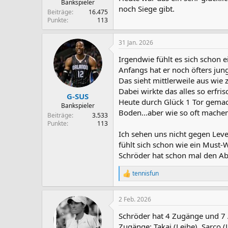
Bankspieler
noch Siege gibt.
Beiträge
16.475
Punkte
113
31 Jan. 2026
Irgendwie fühlt es sich schon e
Anfangs hat er noch öfters jung
Das sieht mittlerweile aus wie
Dabei wirkte das alles so erfr
G-SUS
Heute durch Glück 1 Tor gemach
Bankspieler
Boden...aber wie so oft machen
Beiträge
3.533
Punkte
113
Ich sehen uns nicht gegen Leve
fühlt sich schon wie ein Must
Schröder hat schon mal den Ab
tennisfun
R
e
a
2 Feb. 2026
k
t
Schröder hat 4 Zugänge und 7 A
i
o
Zugänge: Takai (Leihe), Sarco (