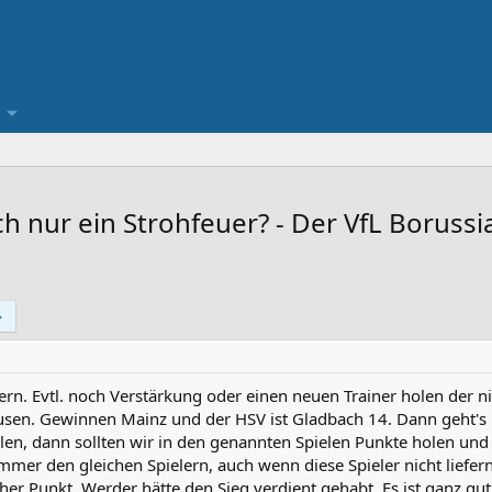
 nur ein Strohfeuer? - Der VfL Borussi
n. Evtl. noch Verstärkung oder einen neuen Trainer holen der nich
n. Gewinnen Mainz und der HSV ist Gladbach 14. Dann geht's na
en, dann sollten wir in den genannten Spielen Punkte holen und
mmer den gleichen Spielern, auch wenn diese Spieler nicht liefern
her Punkt. Werder hätte den Sieg verdient gehabt. Es ist ganz gut