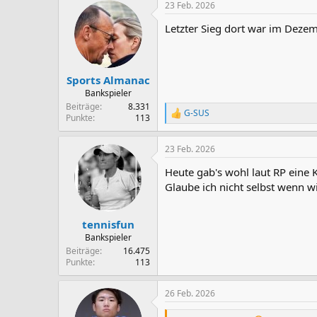
23 Feb. 2026
Letzter Sieg dort war im Dezem
Sports Almanac
Bankspieler
Beiträge
8.331
G-SUS
R
Punkte
113
e
a
23 Feb. 2026
k
t
Heute gab's wohl laut RP eine 
i
o
Glaube ich nicht selbst wenn w
n
e
n
tennisfun
:
Bankspieler
Beiträge
16.475
Punkte
113
26 Feb. 2026