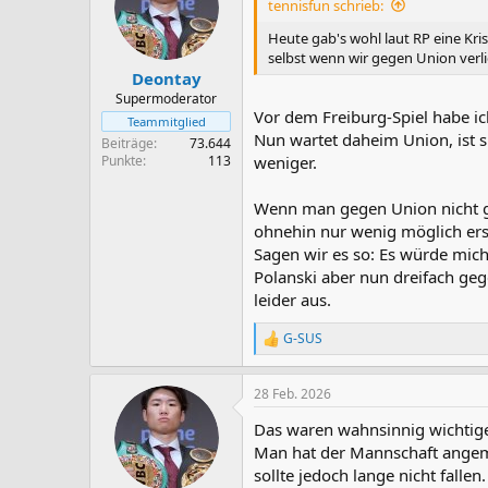
tennisfun schrieb:
Heute gab's wohl laut RP eine Kri
selbst wenn wir gegen Union verli
Deontay
Supermoderator
Vor dem Freiburg-Spiel habe i
Teammitglied
Nun wartet daheim Union, ist s
Beiträge
73.644
Punkte
113
weniger.
Wenn man gegen Union nicht gew
ohnehin nur wenig möglich ersc
Sagen wir es so: Es würde mich
Polanski aber nun dreifach gege
leider aus.
G-SUS
R
e
a
28 Feb. 2026
k
t
Das waren wahnsinnig wichtig
i
o
Man hat der Mannschaft angemer
n
sollte jedoch lange nicht fallen.
e