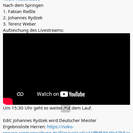
Nach dem Springen
1. Fabian Rießle
2. Johannes Rydzek
3. Terenz Weber
Aufzeichung des Livestreams:
Um 15:30 Uhr geht es weiter mit dem Lauf.
Edit: Johannes Rydzek wird Deutscher Meister
Ergebnisliste Herren:
https://noko-
sprung.rennverwaltung.de/files/upload/a41ffbf5864fe47b8ac