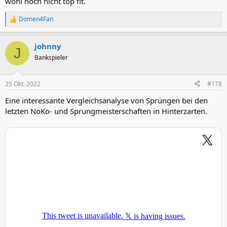
wohl noch nicht top fit.
Domen4Fan
R
e
a
johnny
k
J
t
Bankspieler
i
o
n
25 Okt. 2022
#178
e
n
Eine interessante Vergleichsanalyse von Sprüngen bei den
:
letzten NoKo- und Sprungmeisterschaften in Hinterzarten.