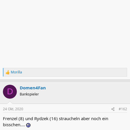
Morilla
R
e
a
Domen4Fan
k
D
t
Bankspieler
i
o
n
24 Okt. 2020
#162
e
n
Frenzel (8) und Rydzek (16) straucheln aber noch ein
:
bisschen....