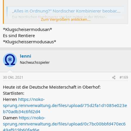
„Alles in Ordnung?“ Nordischer Kombinierer beobachtet, wie sich Kollege in Wiese legt - der antwortet prompt
Die Nordischen Kombinierer stecken mitten in der Winter-
Zum Vergrößern anklicken....
Vorbereitung und halten ihre Fans mit Videos und Bildern auf
neuestem Stand - was untereinander für Verwirrung sorgt.
*Klugscheisermodusan*
www.tz.de
Es sind Rentiere
*Klugscheissermodusaus*
lenni
Nachwuchsspieler
30 Okt. 2021
#169
Heute ist die Deutsche Meisterschaft in Oberhof:
Startlisten:
Herren
https://noko-
sprung.rennverwaltung.de/files/upload/75d2fa1d1085e023e
b70adb34c6fd2d4
Damen
https://noko-
sprung.rennverwaltung.de/files/upload/0c7bc00bbfd470ec6
49af919b60fad6e