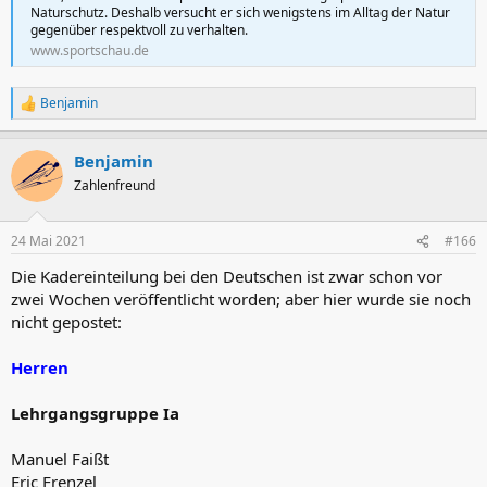
Naturschutz. Deshalb versucht er sich wenigstens im Alltag der Natur
gegenüber respektvoll zu verhalten.
www.sportschau.de
Benjamin
R
e
a
Benjamin
k
t
Zahlenfreund
i
o
n
24 Mai 2021
#166
e
n
Die Kadereinteilung bei den Deutschen ist zwar schon vor
:
zwei Wochen veröffentlicht worden; aber hier wurde sie noch
nicht gepostet:
Herren
Lehrgangsgruppe Ia
Manuel Faißt
Eric Frenzel