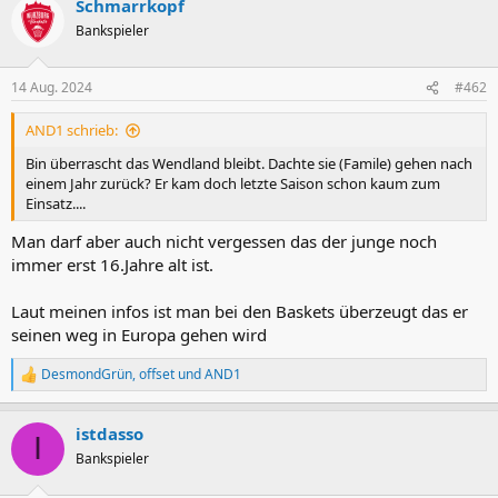
Schmarrkopf
k
t
Bankspieler
i
o
n
14 Aug. 2024
#462
e
n
AND1 schrieb:
:
Bin überrascht das Wendland bleibt. Dachte sie (Famile) gehen nach
einem Jahr zurück? Er kam doch letzte Saison schon kaum zum
Einsatz....
Man darf aber auch nicht vergessen das der junge noch
immer erst 16.Jahre alt ist.
Laut meinen infos ist man bei den Baskets überzeugt das er
seinen weg in Europa gehen wird
DesmondGrün
,
offset
und
AND1
R
e
a
istdasso
k
I
t
Bankspieler
i
o