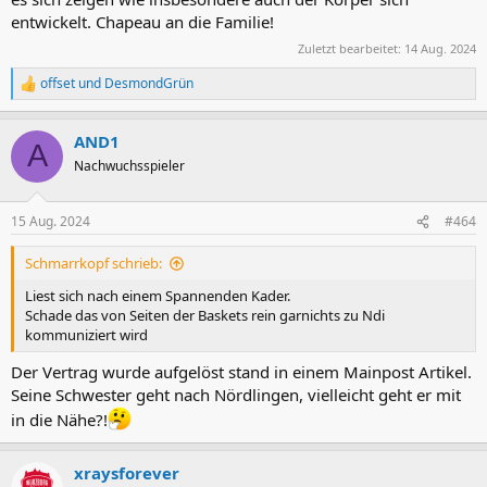
entwickelt. Chapeau an die Familie!
Zuletzt bearbeitet:
14 Aug. 2024
offset
und
DesmondGrün
R
e
a
AND1
k
A
t
Nachwuchsspieler
i
o
n
15 Aug. 2024
#464
e
n
Schmarrkopf schrieb:
:
Liest sich nach einem Spannenden Kader.
Schade das von Seiten der Baskets rein garnichts zu Ndi
kommuniziert wird
Der Vertrag wurde aufgelöst stand in einem Mainpost Artikel.
Seine Schwester geht nach Nördlingen, vielleicht geht er mit
in die Nähe?!
xraysforever