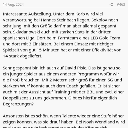
n
14 Aug. 2024
#463
e
n
Interessante Aufstellung. Unter dem Korb wird viel
:
Verantwortung bei Hannes Steinbach liegen. Sokolov noch
sehr jung, mit den Größe darf man aber allemal gespannt
sein. Skladanowski auch mit starken Stats in der dritten
spanischen Liga. Dort beim Farmteam eines LEB Gold Team
und dort mit 3 Einsätzen. Bei einem Einsatz mit richtiger
Spielzeit von gut 15 Minuten hat er mit einer Effektivität von
14 stark abgeliefert.
Sehr gespannt bin ich auch auf David Pisic. Das ist genau so
ein junger Spieler aus einem anderen Programm wofür wir
die ProB brauchen. Mit 2 Metern sehr groß für einen SG und
starkem Wurf könnte auch dem Coach gefallen. Er ist sicher
auch mit der Aussicht auf Training mit der BBL und evtl. einer
Doppellizenz zu uns gekommen. Gibt es hierfür eigentlich
Begrenzungen?
Ansonsten ist es schön, wenn Talente wieder eine Stufe höher
zeigen können, was sie drauf haben. Bei Noah Wendland wird
es sich zeigen wie insbesondere auch der Körper sich