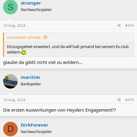
stranger
S
Nachwuchsspieler
18 Aug. 2024
#474
rumsteher schrieb:
Einzugsgebiet erweitert, und da will halt jemand bei seinem Ex-club
wildern.
glaube da gibtś nicht viel zu wildern…
maritim
Bankspieler
18 Aug. 2024
#475
Die ersten Auswirkungen von Heyders Engagement??
DirkForever
D
Nachwuchsspieler