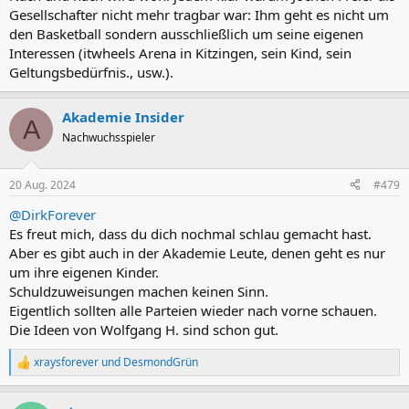
Gesellschafter nicht mehr tragbar war: Ihm geht es nicht um
den Basketball sondern ausschließlich um seine eigenen
Interessen (itwheels Arena in Kitzingen, sein Kind, sein
Geltungsbedürfnis., usw.).
Akademie Insider
A
Nachwuchsspieler
20 Aug. 2024
#479
@DirkForever
Es freut mich, dass du dich nochmal schlau gemacht hast.
Aber es gibt auch in der Akademie Leute, denen geht es nur
um ihre eigenen Kinder.
Schuldzuweisungen machen keinen Sinn.
Eigentlich sollten alle Parteien wieder nach vorne schauen.
Die Ideen von Wolfgang H. sind schon gut.
xraysforever
und
DesmondGrün
R
e
a