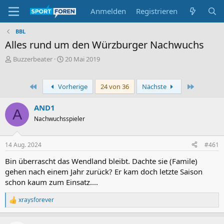
Anmelden
Registrieren
BBL
Alles rund um den Würzburger Nachwuchs
E
E
Buzzerbeater
20 Mai 2019
r
r
s
s
t
t
Erste
Letzte
Vorherige
24 von 36
Nächste
e
e
l
l
AND1
A
l
l
Nachwuchsspieler
e
t
r
a
m
14 Aug. 2024
#461
Bin überrascht das Wendland bleibt. Dachte sie (Famile)
gehen nach einem Jahr zurück? Er kam doch letzte Saison
schon kaum zum Einsatz....
xraysforever
R
e
a