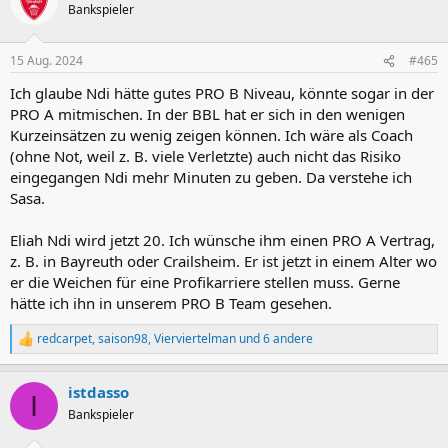
Bankspieler
15 Aug. 2024
#465
Ich glaube Ndi hätte gutes PRO B Niveau, könnte sogar in der
PRO A mitmischen. In der BBL hat er sich in den wenigen
Kurzeinsätzen zu wenig zeigen können. Ich wäre als Coach
(ohne Not, weil z. B. viele Verletzte) auch nicht das Risiko
eingegangen Ndi mehr Minuten zu geben. Da verstehe ich
Sasa.
Eliah Ndi wird jetzt 20. Ich wünsche ihm einen PRO A Vertrag,
z. B. in Bayreuth oder Crailsheim. Er ist jetzt in einem Alter wo
er die Weichen für eine Profikarriere stellen muss. Gerne
hätte ich ihn in unserem PRO B Team gesehen.
redcarpet
,
saison98
,
Vierviertelman
und 6 andere
R
e
a
istdasso
k
I
t
Bankspieler
i
o