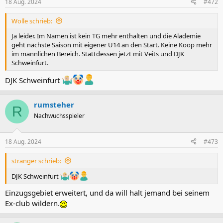
18 Aug. 2024
#472
e
n
Wolle schrieb:
:
Ja leider. Im Namen ist kein TG mehr enthalten und die Alademie
geht nächste Saison mit eigener U14 an den Start. Keine Koop mehr
im männlichen Bereich. Stattdessen jetzt mit Veits und DJK
Schweinfurt.
DJK Schweinfurt
rumsteher
R
Nachwuchsspieler
18 Aug. 2024
#473
stranger schrieb:
DJK Schweinfurt
Einzugsgebiet erweitert, und da will halt jemand bei seinem
Ex-club wildern.