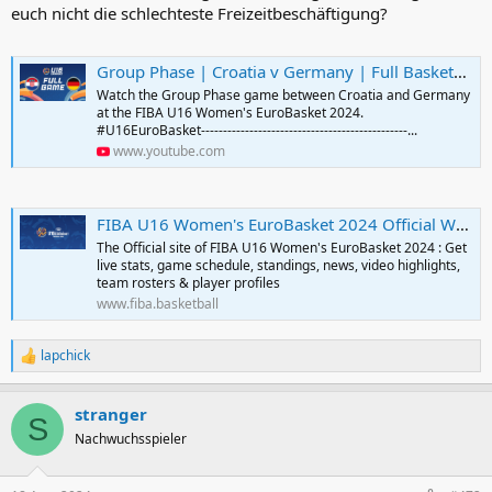
euch nicht die schlechteste Freizeitbeschäftigung?
Group Phase | Croatia v Germany | Full Basketball Game | FIBA U16 Women's EuroBasket 2024
Watch the Group Phase game between Croatia and Germany
at the FIBA U16 Women's EuroBasket 2024.
#U16EuroBasket-----------------------------------------------...
www.youtube.com
FIBA U16 Women's EuroBasket 2024 Official Website | FIBA Basketball
The Official site of FIBA U16 Women's EuroBasket 2024 : Get
live stats, game schedule, standings, news, video highlights,
team rosters & player profiles
www.fiba.basketball
lapchick
R
e
a
stranger
k
S
t
Nachwuchsspieler
i
o
n