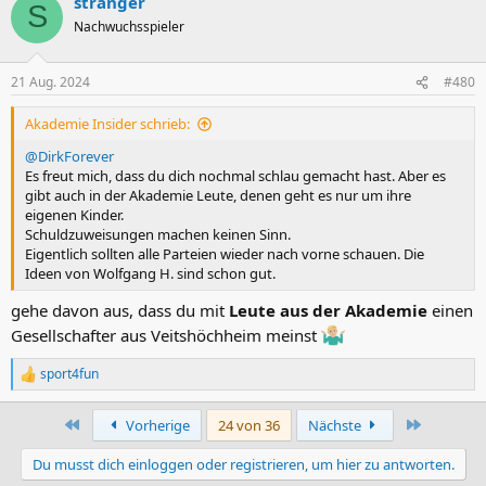
stranger
k
S
t
Nachwuchsspieler
i
o
n
21 Aug. 2024
#480
e
n
Akademie Insider schrieb:
:
@DirkForever
Es freut mich, dass du dich nochmal schlau gemacht hast. Aber es
gibt auch in der Akademie Leute, denen geht es nur um ihre
eigenen Kinder.
Schuldzuweisungen machen keinen Sinn.
Eigentlich sollten alle Parteien wieder nach vorne schauen. Die
Ideen von Wolfgang H. sind schon gut.
gehe davon aus, dass du mit
Leute aus der Akademie
einen
Gesellschafter aus Veitshöchheim meinst
sport4fun
R
e
a
Erste
Letzte
Vorherige
24 von 36
Nächste
k
t
Du musst dich einloggen oder registrieren, um hier zu antworten.
i
o