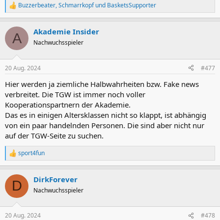
Buzzerbeater
,
Schmarrkopf
und
BasketsSupporter
R
e
a
Akademie Insider
k
A
t
Nachwuchsspieler
i
o
n
20 Aug. 2024
#477
e
n
Hier werden ja ziemliche Halbwahrheiten bzw. Fake news
:
verbreitet. Die TGW ist immer noch voller
Kooperationspartnern der Akademie.
Das es in einigen Altersklassen nicht so klappt, ist abhängig
von ein paar handelnden Personen. Die sind aber nicht nur
auf der TGW-Seite zu suchen.
sport4fun
R
e
a
DirkForever
k
D
t
Nachwuchsspieler
i
o
n
20 Aug. 2024
#478
e