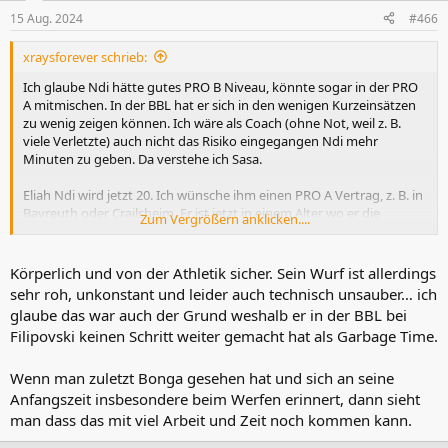
n
15 Aug. 2024
#466
e
n
xraysforever schrieb:
:
Ich glaube Ndi hätte gutes PRO B Niveau, könnte sogar in der PRO
A mitmischen. In der BBL hat er sich in den wenigen Kurzeinsätzen
zu wenig zeigen können. Ich wäre als Coach (ohne Not, weil z. B.
viele Verletzte) auch nicht das Risiko eingegangen Ndi mehr
Minuten zu geben. Da verstehe ich Sasa.
Eliah Ndi wird jetzt 20. Ich wünsche ihm einen PRO A Vertrag, z. B. in
Bayreuth oder Crailsheim. Er ist jetzt in einem Alter wo er die
Zum Vergrößern anklicken....
Weichen für eine Profikarriere stellen muss. Gerne hätte ich ihn in
unserem PRO B Team gesehen.
Körperlich und von der Athletik sicher. Sein Wurf ist allerdings
sehr roh, unkonstant und leider auch technisch unsauber… ich
glaube das war auch der Grund weshalb er in der BBL bei
Filipovski keinen Schritt weiter gemacht hat als Garbage Time.
Wenn man zuletzt Bonga gesehen hat und sich an seine
Anfangszeit insbesondere beim Werfen erinnert, dann sieht
man dass das mit viel Arbeit und Zeit noch kommen kann.