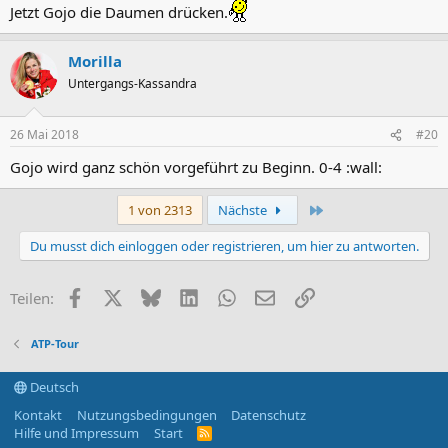
Jetzt Gojo die Daumen drücken.
Morilla
Untergangs-Kassandra
26 Mai 2018
#20
Gojo wird ganz schön vorgeführt zu Beginn. 0-4 :wall:
Letzte
1 von 2313
Nächste
Du musst dich einloggen oder registrieren, um hier zu antworten.
Facebook
X (Twitter)
Bluesky
LinkedIn
WhatsApp
E-Mail
Link
Teilen:
ATP-Tour
Deutsch
Kontakt
Nutzungsbedingungen
Datenschutz
Hilfe und Impressum
Start
R
S