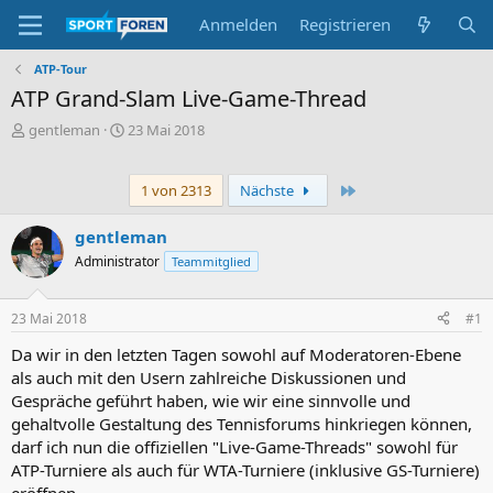
Anmelden
Registrieren
ATP-Tour
ATP Grand-Slam Live-Game-Thread
E
E
gentleman
23 Mai 2018
r
r
s
s
t
t
Letzte
1 von 2313
Nächste
e
e
l
l
gentleman
l
l
Administrator
Teammitglied
e
t
r
a
m
23 Mai 2018
#1
Da wir in den letzten Tagen sowohl auf Moderatoren-Ebene
als auch mit den Usern zahlreiche Diskussionen und
Gespräche geführt haben, wie wir eine sinnvolle und
gehaltvolle Gestaltung des Tennisforums hinkriegen können,
darf ich nun die offiziellen "Live-Game-Threads" sowohl für
ATP-Turniere als auch für WTA-Turniere (inklusive GS-Turniere)
eröffnen.