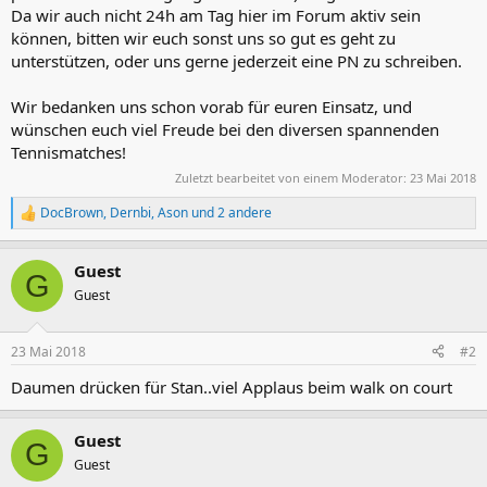
Da wir auch nicht 24h am Tag hier im Forum aktiv sein
können, bitten wir euch sonst uns so gut es geht zu
unterstützen, oder uns gerne jederzeit eine PN zu schreiben.
Wir bedanken uns schon vorab für euren Einsatz, und
wünschen euch viel Freude bei den diversen spannenden
Tennismatches!
Zuletzt bearbeitet von einem Moderator:
23 Mai 2018
DocBrown
,
Dernbi
,
Ason
und 2 andere
R
e
a
Guest
k
G
t
Guest
i
o
n
23 Mai 2018
#2
e
n
Daumen drücken für Stan..viel Applaus beim walk on court
:
Guest
G
Guest