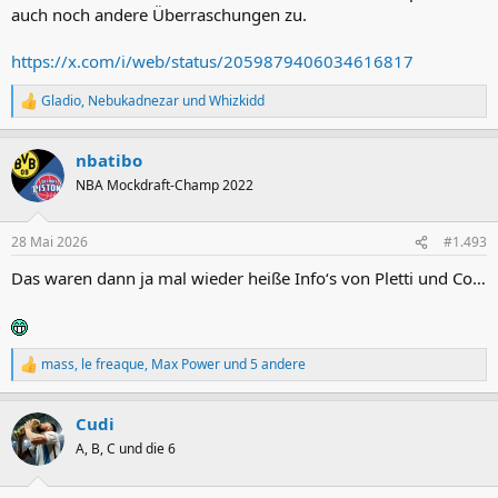
auch noch andere Überraschungen zu.
https://x.com/i/web/status/2059879406034616817
Gladio
,
Nebukadnezar
und
Whizkidd
R
e
a
nbatibo
k
t
NBA Mockdraft-Champ 2022
i
o
n
28 Mai 2026
#1.493
e
n
Das waren dann ja mal wieder heiße Info‘s von Pletti und Co…
:
mass
,
le freaque
,
Max Power
und 5 andere
R
e
a
Cudi
k
t
A, B, C und die 6
i
o
n