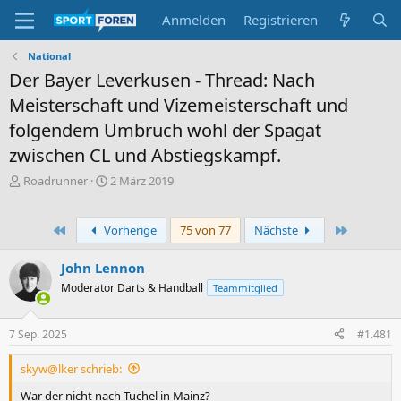
Anmelden
Registrieren
National
Der Bayer Leverkusen - Thread: Nach
Meisterschaft und Vizemeisterschaft und
folgendem Umbruch wohl der Spagat
zwischen CL und Abstiegskampf.
E
E
Roadrunner
2 März 2019
r
r
s
s
t
t
Erste
Letzte
Vorherige
75 von 77
Nächste
e
e
l
l
John Lennon
l
l
Moderator Darts & Handball
Teammitglied
e
t
r
a
m
7 Sep. 2025
#1.481
skyw@lker schrieb:
War der nicht nach Tuchel in Mainz?