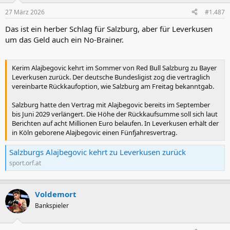
n
27 März 2026
#1.487
e
n
Das ist ein herber Schlag für Salzburg, aber für Leverkusen
:
um das Geld auch ein No-Brainer.
Kerim Alajbegovic kehrt im Sommer von Red Bull Salzburg zu Bayer
Leverkusen zurück. Der deutsche Bundesligist zog die vertraglich
vereinbarte Rückkaufoption, wie Salzburg am Freitag bekanntgab.
Salzburg hatte den Vertrag mit Alajbegovic bereits im September
bis Juni 2029 verlängert. Die Höhe der Rückkaufsumme soll sich laut
Berichten auf acht Millionen Euro belaufen. In Leverkusen erhält der
in Köln geborene Alajbegovic einen Fünfjahresvertrag.
Salzburgs Alajbegovic kehrt zu Leverkusen zurück
sport.orf.at
Voldemort
Bankspieler