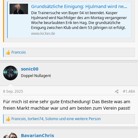
Grundsätzliche Einigung: Hjulmand wird neuer Bayer-Trainer
Die Trainersuche von Bayer 04 ist beendet. Kasper
Hjulmand wird Nachfolger des am Montag vergangener
Woche beurlaubten Erik ten Hag. Die grundsätzliche
Einigung zwischen Klub und dem 53-Jährigen ist erfolgt.
www.kicker.de
Francois
R
e
a
sonic00
k
t
Doppel Nullagent
i
o
n
8 Sep. 2025
#1.484
e
n
Für mich ist eine sehr gute Entscheidung! Das Beste was am
:
freien Markt machbar war und am besten zum Verein passt!
Francois
,
torben74
,
Solomo
und eine weitere Person
R
e
a
BavarianChris
k