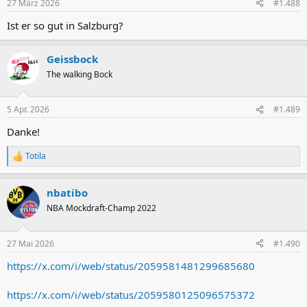
27 März 2026
#1.488
Ist er so gut in Salzburg?
Geissbock
The walking Bock
5 Apr. 2026
#1.489
Danke!
Totila
R
e
a
nbatibo
k
t
NBA Mockdraft-Champ 2022
i
o
n
27 Mai 2026
#1.490
e
n
https://x.com/i/web/status/2059581481299685680
:
https://x.com/i/web/status/2059580125096575372