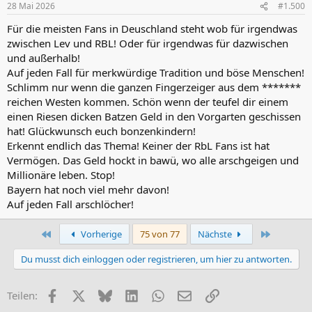
28 Mai 2026
#1.500
Für die meisten Fans in Deuschland steht wob für irgendwas
zwischen Lev und RBL! Oder für irgendwas für dazwischen
und außerhalb!
Auf jeden Fall für merkwürdige Tradition und böse Menschen!
Schlimm nur wenn die ganzen Fingerzeiger aus dem *******
reichen Westen kommen. Schön wenn der teufel dir einem
einen Riesen dicken Batzen Geld in den Vorgarten geschissen
hat! Glückwunsch euch bonzenkindern!
Erkennt endlich das Thema! Keiner der RbL Fans ist hat
Vermögen. Das Geld hockt in bawü, wo alle arschgeigen und
Millionäre leben. Stop!
Bayern hat noch viel mehr davon!
Auf jeden Fall arschlöcher!
Erste
Letzte
Vorherige
75 von 77
Nächste
Du musst dich einloggen oder registrieren, um hier zu antworten.
Facebook
X (Twitter)
Bluesky
LinkedIn
WhatsApp
E-Mail
Link
Teilen: