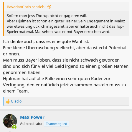
n
BavarianChris schrieb:
:
Sofern man Jess Thorup nicht engagieren will.
Aber Hjulman ist schon ein guter Trainer. Sein Engagement in Mainz
war etwas unglücklich insgesamt, aber er hatte auch nicht das Top-
Spielermaterial. Mal sehen, was er mit Bayer erreichen wird.
Ich denke auch, dass es eine gute Wahl ist.
Eine kleine Überraschung vielleicht, aber da ist echt Potential
drinnen.
Man muss Bayer loben, dass sie nicht schwach geworden
sind und sich für viel viel Geld irgend so einen großen Namen
genommen haben.
Hjulman hat auf alle Fälle einen sehr guten Kader zur
Verfügung, den er natürlich jetzt zusammen basteln muss zu
einem Team.
Gladio
R
e
a
Max Power
k
t
Administrator
Teammitglied
i
o