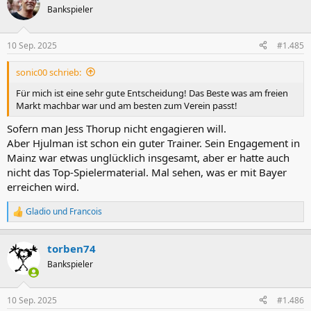
t
Bankspieler
i
o
n
10 Sep. 2025
#1.485
e
n
sonic00 schrieb:
:
Für mich ist eine sehr gute Entscheidung! Das Beste was am freien
Markt machbar war und am besten zum Verein passt!
Sofern man Jess Thorup nicht engagieren will.
Aber Hjulman ist schon ein guter Trainer. Sein Engagement in
Mainz war etwas unglücklich insgesamt, aber er hatte auch
nicht das Top-Spielermaterial. Mal sehen, was er mit Bayer
erreichen wird.
Gladio
und
Francois
R
e
a
torben74
k
t
Bankspieler
i
o
n
10 Sep. 2025
#1.486
e