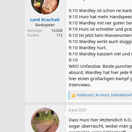
o
n
9:10 Wardley ist schon ne Kante
e
9:10 Huni hat mehr Handspeed
n
Lord Krachah
9:10 Wardley mit ner guten Ser
:
Bankspieler
9:10 Huni ist schneller und pr
Beiträge
13.026
9:10 Ist jetzt kein Klassenunter
Punkte
113
9:10 Wardley wirkt auch sluggi
9:10 Wardley hurt.
9:10 Wardley kassiert viel und 
9:10
WKO Unfassbar. Beide punchen
absurd, Wardley hat hier jede 
hier einen großartigen Kampf g
Interviews.
Voldemort
,
M-shock
,
HalloWieGeh
R
e
a
8 Juni 2025
k
t
Dass Huni hier letztendlich K.O
i
o
sogar überrascht, wobei man ge
n
ausspielen,seine Schlagkraft.