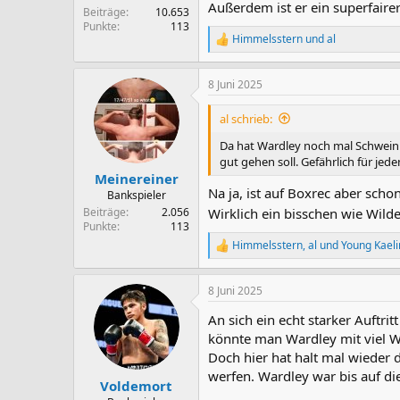
Außerdem ist er ein superfaire
Beiträge
10.653
Punkte
113
Himmelsstern
und
al
R
e
a
8 Juni 2025
k
t
i
al schrieb:
o
n
Da hat Wardley noch mal Schwein g
e
gut gehen soll. Gefährlich für je
n
Meinereiner
:
Na ja, ist auf Boxrec aber scho
Bankspieler
Beiträge
2.056
Wirklich ein bisschen wie Wild
Punkte
113
Himmelsstern
,
al
und
Young Kaeli
R
e
a
8 Juni 2025
k
t
An sich ein echt starker Auftr
i
o
könnte man Wardley mit viel W
n
Doch hier hat halt mal wieder 
e
werfen. Wardley war bis auf di
n
Voldemort
: