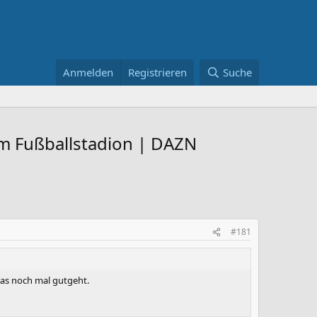
Anmelden
Registrieren
Suche
im Fußballstadion | DAZN
#181
 das noch mal gutgeht.