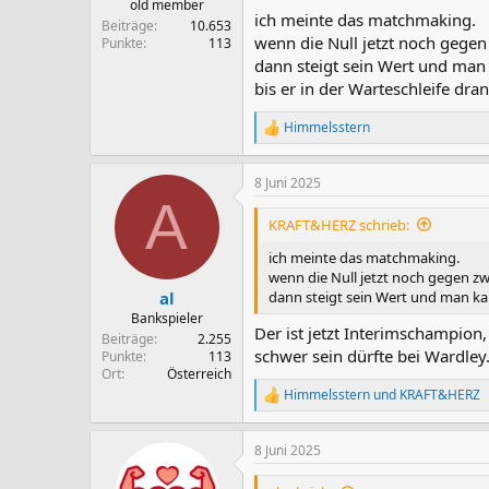
old member
ich meinte das matchmaking.
Beiträge
10.653
wenn die Null jetzt noch gegen
Punkte
113
dann steigt sein Wert und man 
bis er in der Warteschleife dr
Himmelsstern
R
e
a
8 Juni 2025
k
A
t
i
KRAFT&HERZ schrieb:
o
n
ich meinte das matchmaking.
e
wenn die Null jetzt noch gegen zw
n
dann steigt sein Wert und man kan
al
:
Bankspieler
Der ist jetzt Interimschampio
Beiträge
2.255
schwer sein dürfte bei Wardley
Punkte
113
Ort
Österreich
Himmelsstern
und
KRAFT&HERZ
R
e
a
8 Juni 2025
k
t