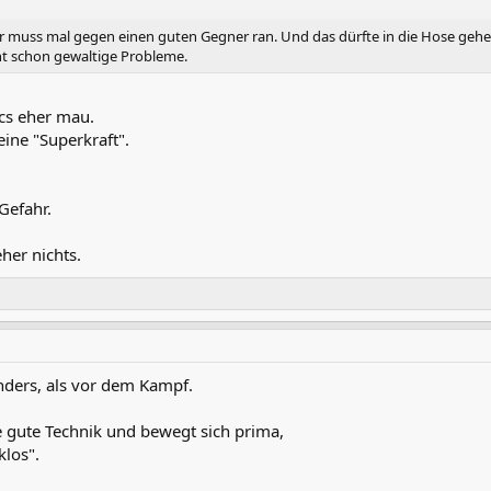
er muss mal gegen einen guten Gegner ran. Und das dürfte in die Hose gehe
ht schon gewaltige Probleme.
ics eher mau.
eine "Superkraft".
Gefahr.
eher nichts.
nders, als vor dem Kampf.
e gute Technik und bewegt sich prima,
klos".