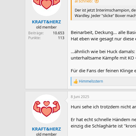
i
al schrieb:
o
n
Der ist jetzt Interimschampion, d
e
Wardley. Jeder "slicke" Boxer mac
n
KRAFT&HERZ
:
old member
Beinarbeit, Deckung... alle Bas
Beiträge
10.653
Punkte
113
Hat eben wie gesagt nur diese 
...ähnlich wie bei Huck damals:
unterhaltsame Kämpfe mit KO 
Für die Fans der feinen Klinge 
Himmelsstern
R
e
a
8 Juni 2025
k
t
Huni sehe ich trotzdem nicht a
i
o
n
Er hat echt schnelle Händem n
e
einzig die Schlaghärte ist "kron
n
KRAFT&HERZ
:
old member