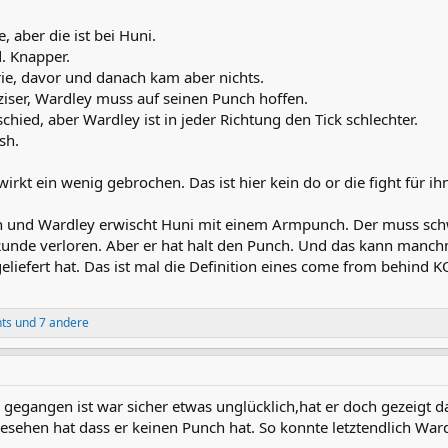
, aber die ist bei Huni.
. Knapper.
ie, davor und danach kam aber nichts.
äziser, Wardley muss auf seinen Punch hoffen.
schied, aber Wardley ist in jeder Richtung den Tick schlechter.
sh.
wirkt ein wenig gebrochen. Das ist hier kein do or die fight für ih
 und Wardley erwischt Huni mit einem Armpunch. Der muss schw
Runde verloren. Aber er hat halt den Punch. Und das kann manchma
eliefert hat. Das ist mal die Definition eines come from behind 
ts
und 7 andere
. gegangen ist war sicher etwas unglücklich,hat er doch gezeigt da
sehen hat dass er keinen Punch hat. So konnte letztendlich Ward