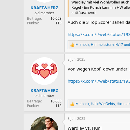
e
Wardley mit viel Wohlwollen auch 
n
Regel - Ein Punch kann im HW alle
KRAFT&HERZ
:
enttäuschend.
old member
Beiträge
10.653
Auch die 3 Top Scorer sahen da
Punkte
113
https://x.com/i/web/status/
M-shock
,
Himmelsstern
,
kk17
und
R
e
a
8 Juni 2025
k
t
Von wegen Kopf "down under".
i
o
n
https://x.com/i/web/status/
e
n
KRAFT&HERZ
:
old member
Beiträge
10.653
M-shock
,
HalloWieGehts
,
Himmel
R
Punkte
113
e
a
8 Juni 2025
k
t
Wardley vs. Huni
i