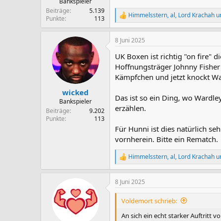
Bankspieler
Beiträge
5.139
Himmelsstern
,
al
,
Lord Krachah
un
R
Punkte
113
e
a
8 Juni 2025
k
t
UK Boxen ist richtig "on fire" 
i
o
Hoffnungsträger Johnny Fisher 
n
Kämpfchen und jetzt knockt Wa
e
n
wicked
Das ist so ein Ding, wo Wardle
:
Bankspieler
erzählen.
Beiträge
9.202
Punkte
113
Für Hunni ist dies natürlich s
vornherein. Bitte ein Rematch.
Himmelsstern
,
al
,
Lord Krachah
un
R
e
a
8 Juni 2025
k
t
i
Voldemort schrieb:
o
n
An sich ein echt starker Auftritt