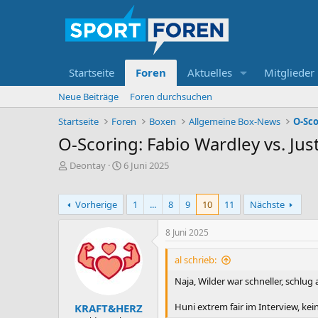
Startseite
Foren
Aktuelles
Mitglieder
Neue Beiträge
Foren durchsuchen
Startseite
Foren
Boxen
Allgemeine Box-News
O-Sco
O-Scoring: Fabio Wardley vs. J
E
E
Deontay
6 Juni 2025
r
r
s
s
t
t
Vorherige
1
...
8
9
10
11
Nächste
e
e
l
l
8 Juni 2025
l
l
e
t
al schrieb:
r
a
m
Naja, Wilder war schneller, schlug
Huni extrem fair im Interview, ke
KRAFT&HERZ