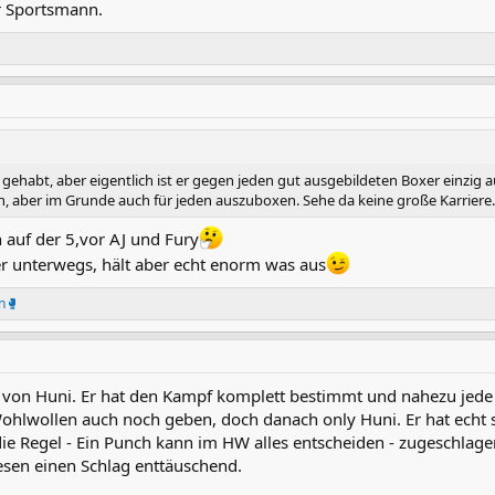
r Sportsmann.
ehabt, aber eigentlich ist er gegen jeden gut ausgebildeten Boxer einzig au
den, aber im Grunde auch für jeden auszuboxen. Sehe da keine große Karriere.
n auf der 5,vor AJ und Fury
er unterwegs, hält aber echt enorm was aus
n🥊
itt von Huni. Er hat den Kampf komplett bestimmt und nahezu jede
ohlwollen auch noch geben, doch danach only Huni. Er hat echt 
die Regel - Ein Punch kann im HW alles entscheiden - zugeschlag
esen einen Schlag enttäuschend.