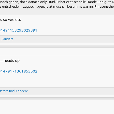
noch geben, doch danach only Huni. Er hat echt schnelle Hände und gute Re
s entscheiden - zugeschlagen. Jetzt muss ich bestimmt was ins Phrasenschw
s so wie du:
1931491153293029391
 3 andere
.. heads up
1931479171361853502
sstern
und 3 andere