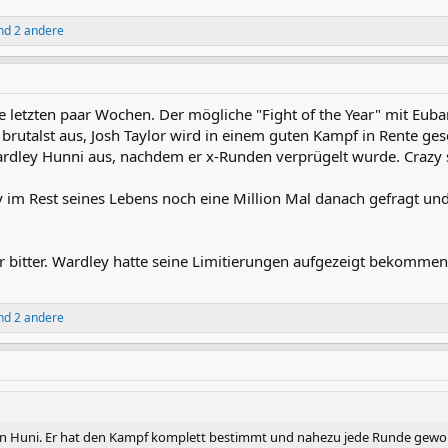
d 2 andere
die letzten paar Wochen. Der mögliche "Fight of the Year" mit Eub
brutalst aus, Josh Taylor wird in einem guten Kampf in Rente g
rdley Hunni aus, nachdem er x-Runden verprügelt wurde. Crazy s
y im Rest seines Lebens noch eine Million Mal danach gefragt und
ehr bitter. Wardley hatte seine Limitierungen aufgezeigt bekommen
d 2 andere
 von Huni. Er hat den Kampf komplett bestimmt und nahezu jede Runde gewonn