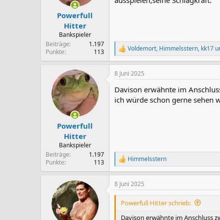
e
n
Powerfull
:
Hitter
Bankspieler
Beiträge
1.197
Voldemort
,
Himmelsstern
,
kk17
un
R
Punkte
113
e
a
8 Juni 2025
k
t
Davison erwähnte im Anschluss
i
o
ich würde schon gerne sehen 
n
e
n
Powerfull
:
Hitter
Bankspieler
Beiträge
1.197
Himmelsstern
R
Punkte
113
e
a
8 Juni 2025
k
t
i
Powerfull Hitter schrieb:
o
n
Davison erwähnte im Anschluss zw