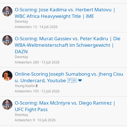
O-Scoring: Jose Kadima vs. Herbert Matovu |
WBC Africa Heavyweight Title | iME
Deontay
Antworten
13
14 Juli 2026
O-Scoring: Murat Gassiev vs. Peter Kadiru | Die
WBA-Weltmeisterschaft im Schwergewicht |
DAZN
Deontay
Antworten
260
13 Juli 2026
Online-Scoring Joseph Sumabong vs. Jheng Ciou
u. Undercard, Youtube 🇵🇭 ❤
Young Kaelin🥊
Antworten
105
12 Juli 2026
O-Scoring: Max McIntyre vs. Diego Ramirez |
UFC Fight Pass
Deontay
Antworten
9
10 Juli 2026