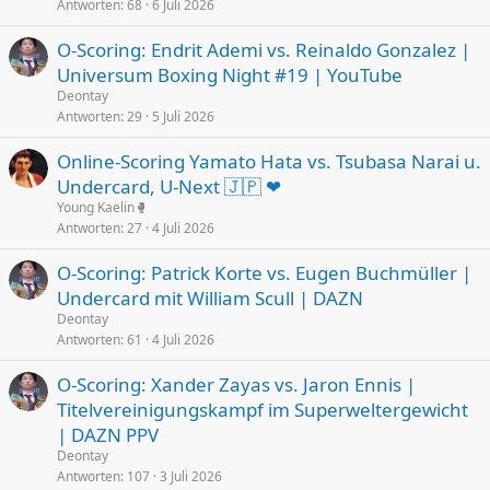
Antworten
68
6 Juli 2026
O-Scoring: Endrit Ademi vs. Reinaldo Gonzalez |
Universum Boxing Night #19 | YouTube
Deontay
Antworten
29
5 Juli 2026
Online-Scoring Yamato Hata vs. Tsubasa Narai u.
Undercard, U-Next 🇯🇵 ❤
Young Kaelin🥊
Antworten
27
4 Juli 2026
O-Scoring: Patrick Korte vs. Eugen Buchmüller |
Undercard mit William Scull | DAZN
Deontay
Antworten
61
4 Juli 2026
O-Scoring: Xander Zayas vs. Jaron Ennis |
Titelvereinigungskampf im Superweltergewicht
| DAZN PPV
Deontay
Antworten
107
3 Juli 2026