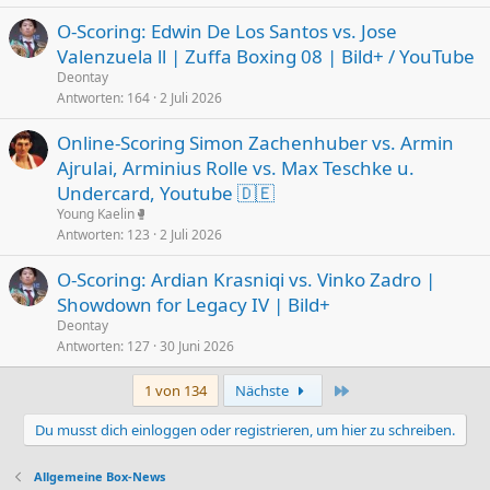
O-Scoring: Edwin De Los Santos vs. Jose
Valenzuela ll | Zuffa Boxing 08 | Bild+ / YouTube
Deontay
Antworten
164
2 Juli 2026
Online-Scoring Simon Zachenhuber vs. Armin
Ajrulai, Arminius Rolle vs. Max Teschke u.
Undercard, Youtube 🇩🇪
Young Kaelin🥊
Antworten
123
2 Juli 2026
O-Scoring: Ardian Krasniqi vs. Vinko Zadro |
Showdown for Legacy IV | Bild+
Deontay
Antworten
127
30 Juni 2026
Letzte
1 von 134
Nächste
Du musst dich einloggen oder registrieren, um hier zu schreiben.
Allgemeine Box-News