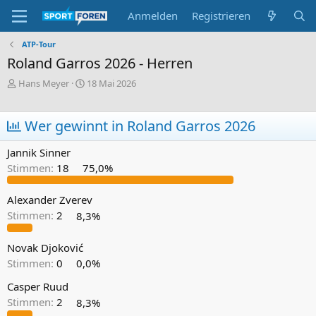
Anmelden
Registrieren
ATP-Tour
Roland Garros 2026 - Herren
E
E
Hans Meyer
18 Mai 2026
r
r
s
s
t
t
Wer gewinnt in Roland Garros 2026
e
e
l
l
Jannik Sinner
l
l
Stimmen:
18
75,0%
e
t
r
a
m
Alexander Zverev
Stimmen:
2
8,3%
Novak Djoković
Stimmen:
0
0,0%
Casper Ruud
Stimmen:
2
8,3%