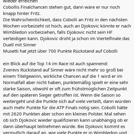
wieder erreichen
Cobollis Finalchancen stehen gut, dann wäre er nur noch
knapp hinter Fritz.
Die Wahrscheinlichkeit, dass Cobolli an Fritz in den nächsten
Wochen vorbeizieht ist hoch, auch an Djokovic könnte er nach
Wimbledon vorbeiziehen, falls Djokovic nicht sein HF
verteidigen kann. Djokovic droht ja schon im Viertelfinale das
Duell mit Sinner
Musetti hat jetzt über 700 Punkte Rückstand auf Cobolli
ein Blick auf die Top 14 im Race ist auch spannend:
Zverevs Rückstand auf Sinner wäre nicht mehr so groß bei
einem Titelgewinn, wirkliche Chancen auf die 1 wird er im
Normalfall aber nicht haben, punktemäßig spielt er eine sehr
starke Saison, obwohl er oft zum frühstmöglichen Zeitpunkt
auf den späteren Sieger getroffen ist. Wenn die Saison so
weitergeht und die Punkte sich auf viele verteilt, dann würden
auch mehr Punkte für die ATP Finals nötig sein. Cobolli hätte
mit 2620 Punkten aber schon ein kleines Polster. Mal sehen
ob sich Djokovic wieder qualifizieren kann unabhängig ob er
dann überhaupt teilnehmen würde. Bei Djokovic kommt es
vermutlich darauf an, wie viele Punkte er in Wimbledon und