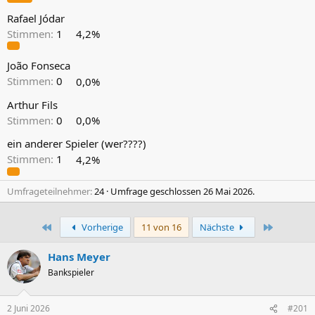
Rafael Jódar
Stimmen:
1
4,2%
João Fonseca
Stimmen:
0
0,0%
Arthur Fils
Stimmen:
0
0,0%
ein anderer Spieler (wer????)
Stimmen:
1
4,2%
Umfrageteilnehmer
24
Umfrage geschlossen
26 Mai 2026
.
Erste
Letzte
Vorherige
11 von 16
Nächste
Hans Meyer
Bankspieler
2 Juni 2026
#201