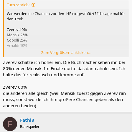
n
Tuco schrieb:
:
Wie werden die Chancen vor dem HF eingeschätzt? Ich sage mal für
den Titel:
Zverev 40%
Mensik 25%
Cobolli 25%
Arnaldi 10%
Zum Vergrößern anklicken....
Arnaldi wäre als Sieger sicherlich die größte Sensation bei einem GS-
Turnier seit Ewigkeiten, aber dazu wird es wohl auch nicht kommen.
Zverev schätze ich höher ein. Die Buchmacher sehen ihn bei
80% gegen Mensik. Im Finale dürfte das dann ähnli sein. Ich
halte das für realistisch und komme auf:
Zverev 60%
die anderen alle gleich (weil Mensik zuerst gegen Zverev ran
muss, sonst würde ich ihm größere Chancen geben als den
anderen beiden)
Fathi8
F
Bankspieler