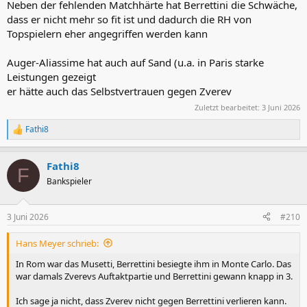
Neben der fehlenden Matchhärte hat Berrettini die Schwäche,
dass er nicht mehr so fit ist und dadurch die RH von
Topspielern eher angegriffen werden kann
Auger-Aliassime hat auch auf Sand (u.a. in Paris starke
Leistungen gezeigt
er hätte auch das Selbstvertrauen gegen Zverev
Zuletzt bearbeitet:
3 Juni 2026
Fathi8
R
e
a
Fathi8
k
F
t
Bankspieler
i
o
n
3 Juni 2026
#210
e
n
Hans Meyer schrieb:
:
In Rom war das Musetti, Berrettini besiegte ihm in Monte Carlo. Das
war damals Zverevs Auftaktpartie und Berrettini gewann knapp in 3.
Ich sage ja nicht, dass Zverev nicht gegen Berrettini verlieren kann.