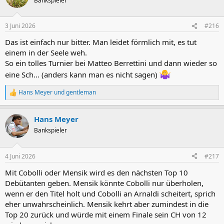
Bankspieler
i
o
n
3 Juni 2026
#216
e
n
Das ist einfach nur bitter. Man leidet förmlich mit, es tut
:
einem in der Seele weh.
So ein tolles Turnier bei Matteo Berrettini und dann wieder so
eine Sch… (anders kann man es nicht sagen)
Hans Meyer
und
gentleman
R
e
a
Hans Meyer
k
t
Bankspieler
i
o
n
4 Juni 2026
#217
e
n
Mit Cobolli oder Mensik wird es den nächsten Top 10
:
Debütanten geben. Mensik könnte Cobolli nur überholen,
wenn er den Titel holt und Cobolli an Arnaldi scheitert, sprich
eher unwahrscheinlich. Mensik kehrt aber zumindest in die
Top 20 zurück und würde mit einem Finale sein CH von 12