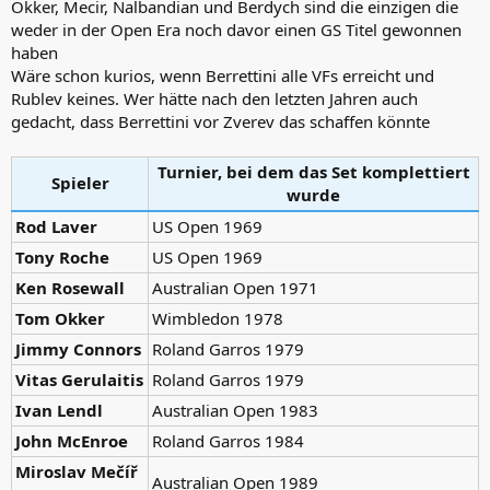
Okker, Mecir, Nalbandian und Berdych sind die einzigen die
weder in der Open Era noch davor einen GS Titel gewonnen
haben
Wäre schon kurios, wenn Berrettini alle VFs erreicht und
Rublev keines. Wer hätte nach den letzten Jahren auch
gedacht, dass Berrettini vor Zverev das schaffen könnte
Turnier, bei dem das Set komplettiert
Spieler
wurde
Rod Laver
US Open 1969
Tony Roche
US Open 1969
Ken Rosewall
Australian Open 1971
Tom Okker
Wimbledon 1978
Jimmy Connors
Roland Garros 1979
Vitas Gerulaitis
Roland Garros 1979
Ivan Lendl
Australian Open 1983
John McEnroe
Roland Garros 1984
Miroslav Mečíř
Australian Open 1989