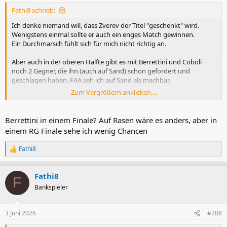
n
Fathi8 schrieb:
:
Ich denke niemand will, dass Zverev der Titel "geschenkt" wird.
Wenigstens einmal sollte er auch ein enges Match gewinnen.
Ein Durchmarsch fühlt sich für mich nicht richtig an.
Aber auch in der oberen Hälfte gibt es mit Berrettini und Coboli
noch 2 Gegner, die ihn (auch auf Sand) schon gefordert und
geschlagen haben. FAA seh ich auf Sand als machbar.
Zum Vergrößern anklicken....
Dennoch wäre das natürlich eines der leichtesten Programme für
einen Slam.
Das sah vor 10 Tagen bei der Auslosung doch viel schwerer aus.
Berrettini in einem Finale? Auf Rasen wäre es anders, aber in
einem RG Finale sehe ich wenig Chancen
Btw: hab heute schon Mal das Gras von Wimbledon eingeatmet. Die
Plätze sehen absolut wie gemalt aus. Das wird ein Fest in 4 Wochen!
Fathi8
R
e
a
Fathi8
k
F
t
Bankspieler
i
o
n
3 Juni 2026
#208
e
n