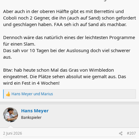
Aber auch in der oberen Hälfte gibt es mit Berrettini und
Coboli noch 2 Gegner, die ihn (auch auf Sand) schon gefordert
und geschlagen haben. FAA seh ich auf Sand als machbar.
Dennoch wäre das natürlich eines der leichtesten Programme
für einen Slam.
Das sah vor 10 Tagen bei der Auslosung doch viel schwerer
aus.
Btw: hab heute schon Mal das Gras von Wimbledon
eingeatmet. Die Plätze sehen absolut wie gemalt aus. Das
wird ein Fest in 4 Wochen!
Hans Meyer
und
Marius
R
e
a
Hans Meyer
k
t
Bankspieler
i
o
n
2 Juni 2026
#207
e