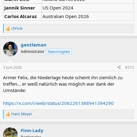
Jannik Sinner
US Open 2024
Carlos Alcaraz
Australian Open 2026
chris☕
R
e
a
gentleman
k
t
Administrator
Teammitglied
i
o
n
3 Juni 2026
#215
e
n
Armer Felix, die Niederlage heute scheint ihn ziemlich zu
:
treffen… er weiß natürlich was möglich war dank der
Umstände:
https://x.com/i/web/status/2062261388941394290
Hans Meyer
R
e
a
Finn-Lady
k
t