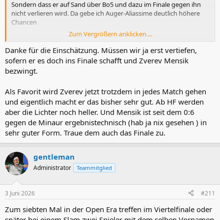
Sondern dass er auf Sand über Bo5 und dazu im Finale gegen ihn
nicht verlieren wird. Da gebe ich Auger-Aliassime deutlich höhere
Chancen
Zum Vergrößern anklicken....
2021 war Berrettini sehr stark in RG. Dieses Jahr hat er kaum
gespielt, wo soll die Matchhärte herkommen? In einem Finale hätte
Danke für die Einschätzung. Müssen wir ja erst vertiefen,
Berrettini schon 6 Matches auf den Knochen und Zverev hätte 6
sofern er es doch ins Finale schafft und Zverev Mensik
Matches im Tank, wo er sein Spiel geschärft hat.
bezwingt.
Ich traue Berrettini einen Sieg über Arnaldi zu, aber ich favorisiere
Als Favorit wird Zverev jetzt trotzdem in jedes Match gehen
den Sieger zwischen FAA und Cobolli in einem HF deutlich
und eigentlich macht er das bisher sehr gut. Ab HF werden
Berrettini hätte gegen Zverev 2 Chancen in diesem Finale
aber die Lichter noch heller. Und Mensik ist seit dem 0:6
A) Zverev ist hypernervös und bekommt Krämpfe
gegen de Minaur ergebnistechnisch (hab ja nix gesehen ) in
B) Berrettini kommt mit der italienischen Nationalflagge und
sehr guter Form. Traue dem auch das Finale zu.
stimmt mit den Zuschauern durchgehend die Hymne an, nach den
Niederlagen gegen Sinner, Cobolli, Darderi, Musetti und auch
Berrettini könnte man auf das Trauma gehen
gentleman
Administrator
Teammitglied
Neben der fehlenden Matchhärte hat Berrettini die Schwäche, dass
er nicht mehr so fit ist und dadurch die RH von Topspielern eher
angegriffen werden kann
3 Juni 2026
#211
Auger-Aliassime hat auch auf Sand (u.a. in Paris starke Leistungen
Zum siebten Mal in der Open Era treffen im Viertelfinale oder
gezeigt
später bei einem Slam zwei Spieler mit dem selben Vornamen