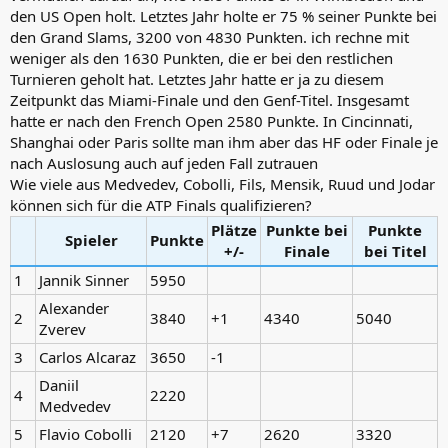
den US Open holt. Letztes Jahr holte er 75 % seiner Punkte bei
den Grand Slams, 3200 von 4830 Punkten. ich rechne mit
weniger als den 1630 Punkten, die er bei den restlichen
Turnieren geholt hat. Letztes Jahr hatte er ja zu diesem
Zeitpunkt das Miami-Finale und den Genf-Titel. Insgesamt
hatte er nach den French Open 2580 Punkte. In Cincinnati,
Shanghai oder Paris sollte man ihm aber das HF oder Finale je
nach Auslosung auch auf jeden Fall zutrauen
Wie viele aus Medvedev, Cobolli, Fils, Mensik, Ruud und Jodar
können sich für die ATP Finals qualifizieren?
Plätze
Punkte bei
Punkte
Spieler
Punkte
+/-
Finale
bei Titel
1
Jannik Sinner
5950
Alexander
2
3840
+1
4340
5040
Zverev
3
Carlos Alcaraz
3650
-1
Daniil
4
2220
Medvedev
5
Flavio Cobolli
2120
+7
2620
3320