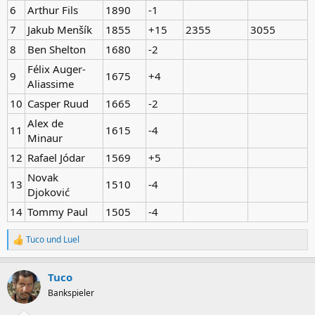
6
Arthur Fils
1890
-1
7
Jakub Menšík
1855
+15
2355
3055
8
Ben Shelton
1680
-2
Félix Auger-
9
1675
+4
Aliassime
10
Casper Ruud
1665
-2
Alex de
11
1615
-4
Minaur
12
Rafael Jódar
1569
+5
Novak
13
1510
-4
Djoković
14
Tommy Paul
1505
-4
Tuco
und
Luel
R
e
a
Tuco
k
t
Bankspieler
i
o