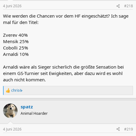
n
4 Juni 2026
#218
e
n
Wie werden die Chancen vor dem HF eingeschätzt? Ich sage
:
mal für den Titel:
Zverev 40%
Mensik 25%
Cobolli 25%
Arnaldi 10%
Arnaldi wäre als Sieger sicherlich die größte Sensation bei
einem GS-Turnier seit Ewigkeiten, aber dazu wird es wohl
auch nicht kommen.
chris☕
R
e
a
spatz
k
t
Animal Hoarder
i
o
n
4 Juni 2026
#219
e