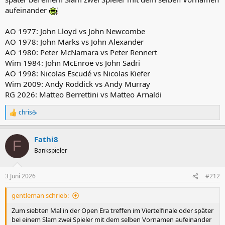
er hätte auch das Selbstvertrauen gegen Zverev
aufeinander
AO 1977: John Lloyd vs John Newcombe
AO 1978: John Marks vs John Alexander
AO 1980: Peter McNamara vs Peter Rennert
Wim 1984: John McEnroe vs John Sadri
AO 1998: Nicolas Escudé vs Nicolas Kiefer
Wim 2009: Andy Roddick vs Andy Murray
RG 2026: Matteo Berrettini vs Matteo Arnaldi
chris☕
R
e
a
Fathi8
k
F
t
Bankspieler
i
o
n
3 Juni 2026
#212
e
n
gentleman schrieb:
:
Zum siebten Mal in der Open Era treffen im Viertelfinale oder später
bei einem Slam zwei Spieler mit dem selben Vornamen aufeinander