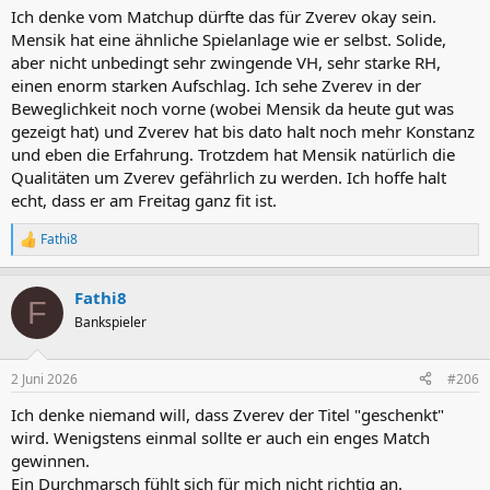
Ich denke vom Matchup dürfte das für Zverev okay sein.
Mensik hat eine ähnliche Spielanlage wie er selbst. Solide,
aber nicht unbedingt sehr zwingende VH, sehr starke RH,
einen enorm starken Aufschlag. Ich sehe Zverev in der
Beweglichkeit noch vorne (wobei Mensik da heute gut was
gezeigt hat) und Zverev hat bis dato halt noch mehr Konstanz
und eben die Erfahrung. Trotzdem hat Mensik natürlich die
Qualitäten um Zverev gefährlich zu werden. Ich hoffe halt
echt, dass er am Freitag ganz fit ist.
Fathi8
R
e
a
Fathi8
k
F
t
Bankspieler
i
o
n
2 Juni 2026
#206
e
n
Ich denke niemand will, dass Zverev der Titel "geschenkt"
:
wird. Wenigstens einmal sollte er auch ein enges Match
gewinnen.
Ein Durchmarsch fühlt sich für mich nicht richtig an.