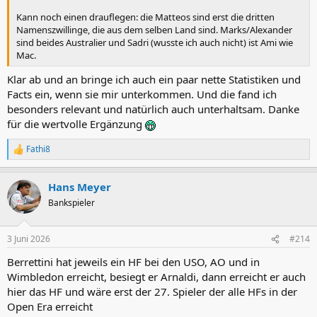
Kann noch einen drauflegen: die Matteos sind erst die dritten
Namenszwillinge, die aus dem selben Land sind. Marks/Alexander
sind beides Australier und Sadri (wusste ich auch nicht) ist Ami wie
Mac.
Klar ab und an bringe ich auch ein paar nette Statistiken und
Facts ein, wenn sie mir unterkommen. Und die fand ich
besonders relevant und natürlich auch unterhaltsam. Danke
für die wertvolle Ergänzung
Fathi8
R
e
a
Hans Meyer
k
t
Bankspieler
i
o
n
3 Juni 2026
#214
e
n
Berrettini hat jeweils ein HF bei den USO, AO und in
:
Wimbledon erreicht, besiegt er Arnaldi, dann erreicht er auch
hier das HF und wäre erst der 27. Spieler der alle HFs in der
Open Era erreicht