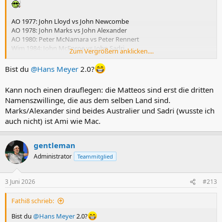
AO 1977: John Lloyd vs John Newcombe
AO 1978: John Marks vs John Alexander
AO 1980: Peter McNamara vs Peter Rennert
Wim 1984: John McEnroe vs John Sadri
Zum Vergrößern anklicken....
AO 1998: Nicolas Escudé vs Nicolas Kiefer
Wim 2009: Andy Roddick vs Andy Murray
Bist du
@Hans Meyer
2.0?
RG 2026: Matteo Berrettini vs Matteo Arnaldi
Kann noch einen drauflegen: die Matteos sind erst die dritten
Namenszwillinge, die aus dem selben Land sind.
Marks/Alexander sind beides Australier und Sadri (wusste ich
auch nicht) ist Ami wie Mac.
gentleman
Administrator
Teammitglied
3 Juni 2026
#213
Fathi8 schrieb:
Bist du
@Hans Meyer
2.0?