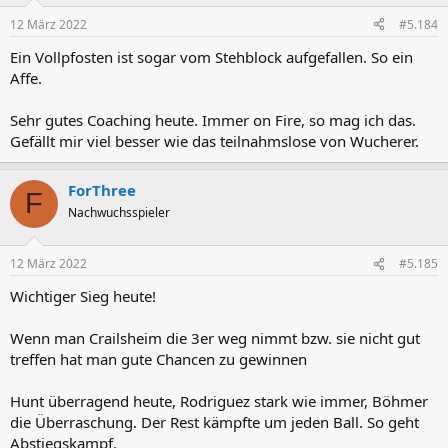
n
12 März 2022
#5.184
e
n
Ein Vollpfosten ist sogar vom Stehblock aufgefallen. So ein
:
Affe.
Sehr gutes Coaching heute. Immer on Fire, so mag ich das.
Gefällt mir viel besser wie das teilnahmslose von Wucherer.
ForThree
F
Nachwuchsspieler
12 März 2022
#5.185
Wichtiger Sieg heute!
Wenn man Crailsheim die 3er weg nimmt bzw. sie nicht gut
treffen hat man gute Chancen zu gewinnen
Hunt überragend heute, Rodriguez stark wie immer, Böhmer
die Überraschung. Der Rest kämpfte um jeden Ball. So geht
Abstiegskampf.