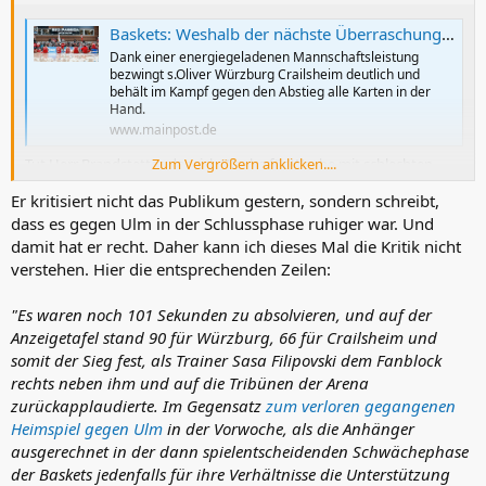
Baskets: Weshalb der nächste Überraschungssieg so eminent wichtig war
Dank einer energiegeladenen Mannschaftsleistung
bezwingt s.Oliver Würzburg Crailsheim deutlich und
behält im Kampf gegen den Abstieg alle Karten in der
Hand.
www.mainpost.de
Tut Herr Brandstetter, der sich Woche für Woche mit schlechten
Zum Vergrößern anklicken....
Artikeln selbst übertrifft, echt das Würzburger Publikum kritisieren?
Er kritisiert nicht das Publikum gestern, sondern schreibt,
Sorry aber der hat doch den ….. offen!
dass es gegen Ulm in der Schlussphase ruhiger war. Und
laut dem Artikel kam Parodi mit einem Muskelfaserriss vom
damit hat er recht. Daher kann ich dieses Mal die Kritik nicht
Landerspiel zurück
verstehen. Hier die entsprechenden Zeilen:
"Es waren noch 101 Sekunden zu absolvieren, und auf der
Anzeigetafel stand 90 für Würzburg, 66 für Crailsheim und
somit der Sieg fest, als Trainer Sasa Filipovski dem Fanblock
rechts neben ihm und auf die Tribünen der Arena
zurückapplaudierte. Im Gegensatz
zum verloren gegangenen
Heimspiel gegen Ulm
in der Vorwoche, als die Anhänger
ausgerechnet in der dann spielentscheidenden Schwächephase
der Baskets jedenfalls für ihre Verhältnisse die Unterstützung