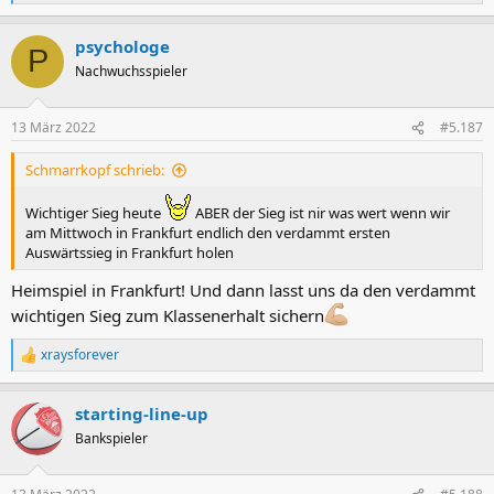
e
a
psychologe
k
P
t
Nachwuchsspieler
i
o
n
13 März 2022
#5.187
e
n
Schmarrkopf schrieb:
:
Wichtiger Sieg heute
ABER der Sieg ist nir was wert wenn wir
am Mittwoch in Frankfurt endlich den verdammt ersten
Auswärtssieg in Frankfurt holen
Heimspiel in Frankfurt! Und dann lasst uns da den verdammt
wichtigen Sieg zum Klassenerhalt sichern
xraysforever
R
e
a
starting-line-up
k
t
Bankspieler
i
o
n