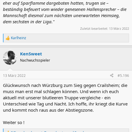
eher auf Sparflamme dargeboten hatten, trugen sie –
beständig befeuert vom wieder genesenen Hallensprecher – die
Mannschaft diesmal zum nächsten unerwarteten Heimsieg,
dem sechsten in der Liga."
Zuletzt bearbeitet:
13 März 2022
Karlheinz
R
e
a
KenSweet
k
t
Nachwuchsspieler
i
o
n
13 März 2022
#5.196
e
n
Glückwunsch nach Würzburg zum Sieg gegen Crailsheim; die
:
muss man erst mal schlagen können. Und wenn ich euch
aktuell mit unserer blutleeren Truppe vergleiche - ein
Unterschied wie Tag und Nacht. Ich hoffe, ihr kriegt die Kurve
und kommt noch raus aus der Abstiegszone.
Weiter so !