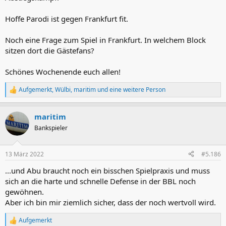
Hoffe Parodi ist gegen Frankfurt fit.
Noch eine Frage zum Spiel in Frankfurt. In welchem Block
sitzen dort die Gästefans?
Schönes Wochenende euch allen!
Aufgemerkt
,
Wülbi
,
maritim
und eine weitere Person
R
e
a
maritim
k
t
Bankspieler
i
o
n
13 März 2022
#5.186
e
n
...und Abu braucht noch ein bisschen Spielpraxis und muss
:
sich an die harte und schnelle Defense in der BBL noch
gewöhnen.
Aber ich bin mir ziemlich sicher, dass der noch wertvoll wird.
Aufgemerkt
R