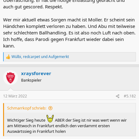
auch gut gescored. Respekt.
Wer mir aktuell etwas Sorgen macht ist Moller. Er scheint sein
Händchen komplett verloren zu haben. Und Abu mit teilweise
sehr schlechtem Ballhandling. Es ist also noch Luft nach oben.
Ich hoffe, dass Parodi gegen Frankfurt wieder dabei sein
kann.
Wülbi
,
redcarpet
und
Aufgemerkt
R
e
a
xraysforever
k
t
Bankspieler
i
o
n
12 März 2022
#5.182
e
n
Schmarrkopf schrieb:
:
Wichtiger Sieg heute
ABER der Sieg ist nir was wert wenn wir
am Mittwoch in Frankfurt endlich den verdammt ersten
Auswärtssieg in Frankfurt holen