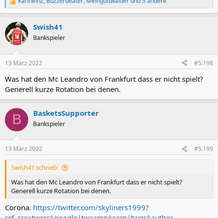
Karlheinz
,
Buzzerbeater
,
Meingottwalder
und 3 andere
R
e
a
Swish41
k
t
Bankspieler
i
o
n
13 März 2022
#5.198
e
n
Was hat den Mc Leandro von Frankfurt dass er nicht spielt?
:
Generell kurze Rotation bei denen.
BasketsSupporter
B
Bankspieler
13 März 2022
#5.199
Swish41 schrieb:
Was hat den Mc Leandro von Frankfurt dass er nicht spielt?
Generell kurze Rotation bei denen.
Corona.
https://twitter.com/skyliners1999?
ref_src=twsrc^google|twcamp^serp|twgr^author