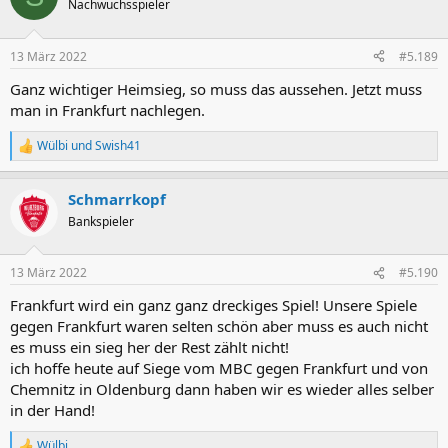
Nachwuchsspieler
i
o
n
13 März 2022
#5.189
e
n
Ganz wichtiger Heimsieg, so muss das aussehen. Jetzt muss
:
man in Frankfurt nachlegen.
Wülbi
und
Swish41
R
e
a
Schmarrkopf
k
t
Bankspieler
i
o
n
13 März 2022
#5.190
e
n
Frankfurt wird ein ganz ganz dreckiges Spiel! Unsere Spiele
:
gegen Frankfurt waren selten schön aber muss es auch nicht
es muss ein sieg her der Rest zählt nicht!
ich hoffe heute auf Siege vom MBC gegen Frankfurt und von
Chemnitz in Oldenburg dann haben wir es wieder alles selber
in der Hand!
Wülbi