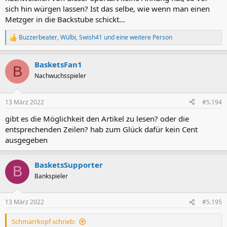
sich hin würgen lassen? Ist das selbe, wie wenn man einen
Metzger in die Backstube schickt…
Buzzerbeater
,
Wülbi
,
Swish41
und eine weitere Person
R
e
a
BasketsFan1
k
B
t
Nachwuchsspieler
i
o
n
13 März 2022
#5.194
e
n
gibt es die Möglichkeit den Artikel zu lesen? oder die
:
entsprechenden Zeilen? hab zum Glück dafür kein Cent
ausgegeben
BasketsSupporter
B
Bankspieler
13 März 2022
#5.195
Schmarrkopf schrieb: