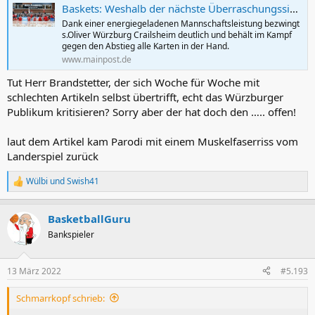
Baskets: Weshalb der nächste Überraschungssieg so eminent wichtig war
:
Dank einer energiegeladenen Mannschaftsleistung bezwingt
s.Oliver Würzburg Crailsheim deutlich und behält im Kampf
gegen den Abstieg alle Karten in der Hand.
www.mainpost.de
Tut Herr Brandstetter, der sich Woche für Woche mit
schlechten Artikeln selbst übertrifft, echt das Würzburger
Publikum kritisieren? Sorry aber der hat doch den ….. offen!
laut dem Artikel kam Parodi mit einem Muskelfaserriss vom
Landerspiel zurück
Wülbi
und
Swish41
R
e
a
BasketballGuru
k
t
Bankspieler
i
o
n
13 März 2022
#5.193
e
n
Schmarrkopf schrieb:
: