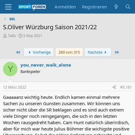
Anmelden
Registrieren
BBL
S.Oliver Würzburg Saison 2021/22
E
E
Talla
5 Mai 2021
r
r
s
s
t
t
Erste
Letzte
Vorherige
260 von 315
Nächste
e
e
l
l
you_never_walk_alone
Y
l
l
Bankspieler
e
t
r
a
m
12 März 2022
#5.181
Gaaaaanz wichtig heute. Endlich kamen einmal mehrere
Sachen zu unseren Gunsten zusammen. Wir können uns
sicher nicht über die SR beklagen und es sind auch extrem
viele Dinger noch reingegangen, die sich in den letzten
Wochen rausgedreht haben. Cam Hunt natürlich überirdisch,
aber für mich war heute Julius Böhmer die wichigste positive
Überraschung. Er hat die nötige Entlastung gebracht und