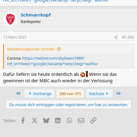
Schmarrkopf
Bankspieler
13 März 2022
#5.200
BasketsSupporter schrieb:
Corona.
https://twitter.com/skyliners1999?
ref_src=twsrc^google|twcamp^serp|twgr^author
Dafür liefern sie heute ordentlich ab
Wenn sie das
gewinnen ist der MBC auch wieder in der Verlosung
Erste
Letzte
Vorherige
260 von 315
Nächste
Du musst dich einloggen oder registrieren, um hier zu antworten.
Facebook
X (Twitter)
Bluesky
LinkedIn
WhatsApp
E-Mail
Link
Teilen: