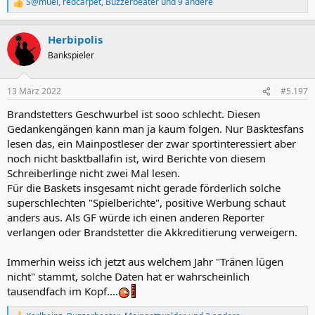
S@muel
,
redcarpet
,
Buzzerbeater
und 9 andere
R
e
a
Herbipolis
k
t
Bankspieler
i
o
n
13 März 2022
#5.197
e
n
Brandstetters Geschwurbel ist sooo schlecht. Diesen
:
Gedankengängen kann man ja kaum folgen. Nur Basktesfans
lesen das, ein Mainpostleser der zwar sportinteressiert aber
noch nicht basktballafin ist, wird Berichte von diesem
Schreiberlinge nicht zwei Mal lesen.
Für die Baskets insgesamt nicht gerade förderlich solche
superschlechten "Spielberichte", positive Werbung schaut
anders aus. Als GF würde ich einen anderen Reporter
verlangen oder Brandstetter die Akkreditierung verweigern.
Immerhin weiss ich jetzt aus welchem Jahr "Tränen lügen
nicht" stammt, solche Daten hat er wahrscheinlich
tausendfach im Kopf....