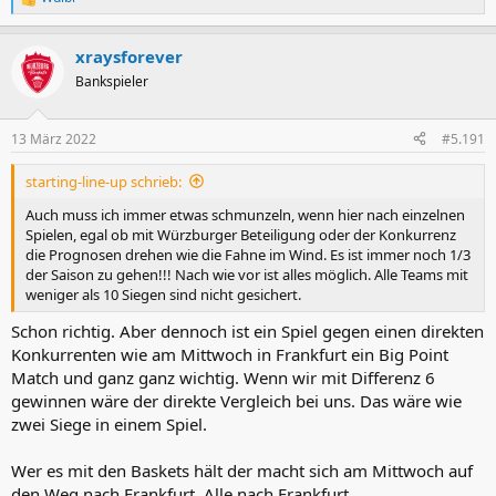
R
e
a
xraysforever
k
t
Bankspieler
i
o
n
13 März 2022
#5.191
e
n
starting-line-up schrieb:
:
Auch muss ich immer etwas schmunzeln, wenn hier nach einzelnen
Spielen, egal ob mit Würzburger Beteiligung oder der Konkurrenz
die Prognosen drehen wie die Fahne im Wind. Es ist immer noch 1/3
der Saison zu gehen!!! Nach wie vor ist alles möglich. Alle Teams mit
weniger als 10 Siegen sind nicht gesichert.
Schon richtig. Aber dennoch ist ein Spiel gegen einen direkten
Konkurrenten wie am Mittwoch in Frankfurt ein Big Point
Match und ganz ganz wichtig. Wenn wir mit Differenz 6
gewinnen wäre der direkte Vergleich bei uns. Das wäre wie
zwei Siege in einem Spiel.
Wer es mit den Baskets hält der macht sich am Mittwoch auf
den Weg nach Frankfurt. Alle nach Frankfurt.