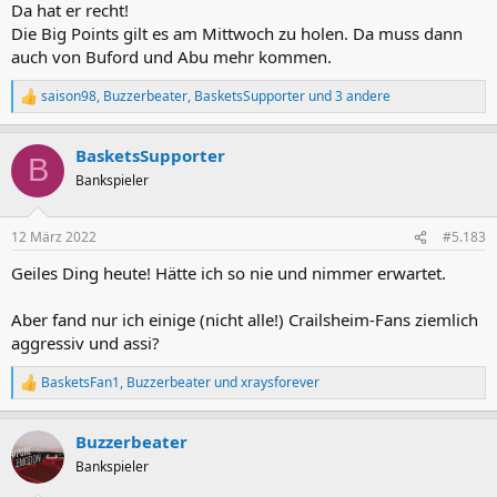
Da hat er recht!
Die Big Points gilt es am Mittwoch zu holen. Da muss dann
auch von Buford und Abu mehr kommen.
saison98
,
Buzzerbeater
,
BasketsSupporter
und 3 andere
R
e
a
BasketsSupporter
k
B
t
Bankspieler
i
o
n
12 März 2022
#5.183
e
n
Geiles Ding heute! Hätte ich so nie und nimmer erwartet.
:
Aber fand nur ich einige (nicht alle!) Crailsheim-Fans ziemlich
aggressiv und assi?
BasketsFan1
,
Buzzerbeater
und
xraysforever
R
e
a
Buzzerbeater
k
t
Bankspieler
i
o