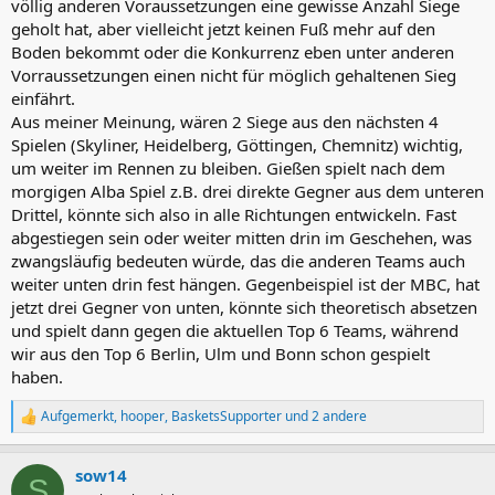
völlig anderen Voraussetzungen eine gewisse Anzahl Siege
geholt hat, aber vielleicht jetzt keinen Fuß mehr auf den
Boden bekommt oder die Konkurrenz eben unter anderen
Vorraussetzungen einen nicht für möglich gehaltenen Sieg
einfährt.
Aus meiner Meinung, wären 2 Siege aus den nächsten 4
Spielen (Skyliner, Heidelberg, Göttingen, Chemnitz) wichtig,
um weiter im Rennen zu bleiben. Gießen spielt nach dem
morgigen Alba Spiel z.B. drei direkte Gegner aus dem unteren
Drittel, könnte sich also in alle Richtungen entwickeln. Fast
abgestiegen sein oder weiter mitten drin im Geschehen, was
zwangsläufig bedeuten würde, das die anderen Teams auch
weiter unten drin fest hängen. Gegenbeispiel ist der MBC, hat
jetzt drei Gegner von unten, könnte sich theoretisch absetzen
und spielt dann gegen die aktuellen Top 6 Teams, während
wir aus den Top 6 Berlin, Ulm und Bonn schon gespielt
haben.
Aufgemerkt
,
hooper
,
BasketsSupporter
und 2 andere
R
e
a
sow14
k
S
t