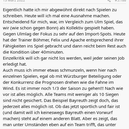
13 März 2022
#5.188
e
n
Eigentlich hatte ich mir abgewöhnt direkt nach Spielen zu
:
schreiben. Heute will ich mal eine Ausnahme machen.
Entscheidend für mich, war, im Vergleich zum Ulm Spiel, das
wir (wie schon gegen Bonn) als Kollektiv gespielt haben.
Gegen Ulmlag der Fokus zu sehr auf den Import-Spots. Heute
hat der Trainer Böhmer, Felix und Apache entsprechend ihrer
Fähigkeiten ins Spiel gebracht und dann reicht beim Rest auch
die Kondition über 40minuten.
Einzelkritik will ich gar nicht los werden, weil jeder seinen Job
erledigt hat.
Auch muss ich immer etwas schmunzeln, wenn hier nach
einzelnen Spielen, egal ob mit Würzburger Beteiligung oder
der Konkurrenz die Prognosen drehen wie die Fahne im
Wind. Es ist immer noch 1/3 der Saison zu gehen!!! Nach wie
vor ist alles möglich. Alle Teams mit weniger als 10 Siegen
sind nicht gesichert. Das Beispiel Bayreuth zeigt doch, das
jederzeit alles möglich ist. Ob das jetzt sportlich und fair ist
(und damit will ich keineswegs Bayreuth einen Vorwurf
machen) steht auf einem anderen Blatt. Aber es zeigt, das
man unter Umständen eben auf ein Team trifft, das unter