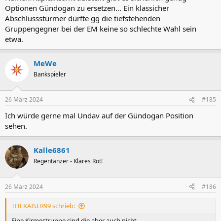
Optionen Gündogan zu ersetzen... Ein klassicher
Abschlussstürmer dürfte gg die tiefstehenden
Gruppengegner bei der EM keine so schlechte Wahl sein
etwa.
MeWe
Bankspieler
26 März 2024
#185
Ich würde gerne mal Undav auf der Gündogan Position
sehen.
Kalle6861
Regentänzer - Klares Rot!
26 März 2024
#186
THEKAISER99 schrieb:
Eine Kirmestruppe sind die aber auch nicht.