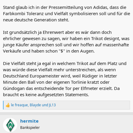
Stand glaub ich in der Pressemitteilung von Adidas, dass die
Farbkombi Toleranz und Vielfalt symbolisieren soll und für die
neue deutsche Generation steht.
Ist grundsätzlich ja Ehrenwert aber es wär dann doch
ehrlicher gewesen zu sagen, wir haben ein Trikot designt, was
junge Käufer ansprechen soll und wir hoffen auf massenhafte
Verkäufe und haben schon "$" in den Augen.
Die Vielfalt steht ja egal in welchem Trikot auf dem Platz und
was würde diese Vielfalt mehr unterstreichen, als wenn
Deutschland Europameister wird, weil Rüdiger in letzter
Minute den Ball von der eigenen Torlinie kratzt oder
Gündogan das entscheidende Tor per Elfmeter erzielt. Da
braucht es keine aufgesetzten Statements.
le freaque
,
Blayde
und
JL13
R
e
a
hermite
k
t
Bankspieler
i