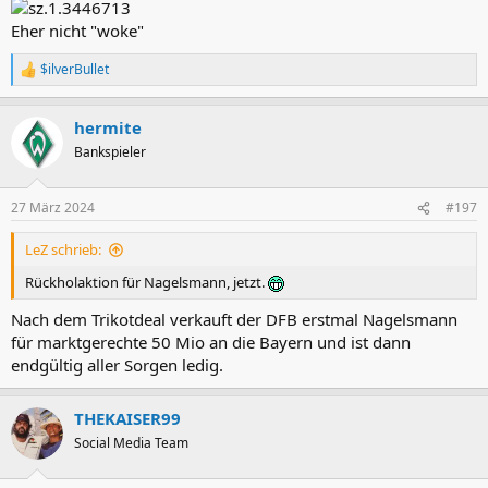
Eher nicht "woke"
$ilverBullet
R
e
a
hermite
k
t
Bankspieler
i
o
n
27 März 2024
#197
e
n
LeZ schrieb:
:
Rückholaktion für Nagelsmann, jetzt.
Nach dem Trikotdeal verkauft der DFB erstmal Nagelsmann
für marktgerechte 50 Mio an die Bayern und ist dann
endgültig aller Sorgen ledig.
THEKAISER99
Social Media Team