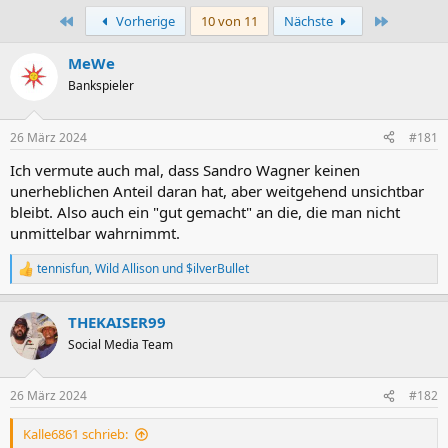
Erste
Letzte
Vorherige
10 von 11
Nächste
MeWe
Bankspieler
26 März 2024
#181
Ich vermute auch mal, dass Sandro Wagner keinen
unerheblichen Anteil daran hat, aber weitgehend unsichtbar
bleibt. Also auch ein "gut gemacht" an die, die man nicht
unmittelbar wahrnimmt.
tennisfun
,
Wild Allison
und
$ilverBullet
R
e
a
THEKAISER99
k
t
Social Media Team
i
o
n
26 März 2024
#182
e
n
Kalle6861 schrieb:
: