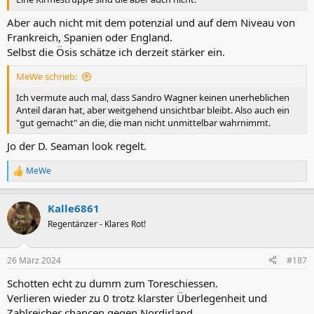
Aber auch nicht mit dem potenzial und auf dem Niveau von
Frankreich, Spanien oder England.
Selbst die Ösis schätze ich derzeit stärker ein.
MeWe schrieb:
Ich vermute auch mal, dass Sandro Wagner keinen unerheblichen
Anteil daran hat, aber weitgehend unsichtbar bleibt. Also auch ein
"gut gemacht" an die, die man nicht unmittelbar wahrnimmt.
Jo der D. Seaman look regelt.
MeWe
R
e
a
Kalle6861
k
t
Regentänzer - Klares Rot!
i
o
n
26 März 2024
#187
e
n
Schotten echt zu dumm zum Toreschiessen.
:
Verlieren wieder zu 0 trotz klarster Überlegenheit und
Zahlreicher chancen gegen Nordirland.