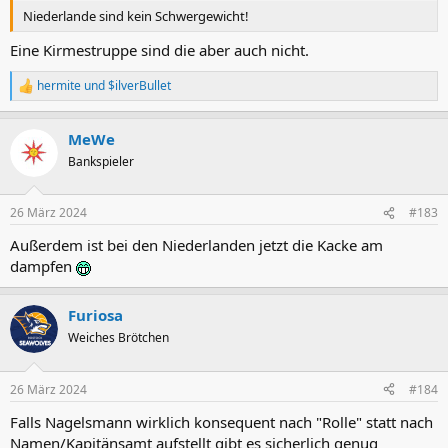
Niederlande sind kein Schwergewicht!
Eine Kirmestruppe sind die aber auch nicht.
hermite
und
$ilverBullet
R
e
a
MeWe
k
t
Bankspieler
i
o
n
26 März 2024
#183
e
n
Außerdem ist bei den Niederlanden jetzt die Kacke am
:
dampfen
Furiosa
Weiches Brötchen
26 März 2024
#184
Falls Nagelsmann wirklich konsequent nach "Rolle" statt nach
Namen/Kapitänsamt aufstellt gibt es sicherlich genug