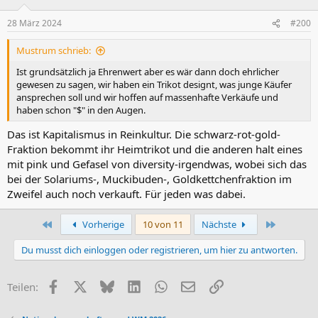
o
n
28 März 2024
#200
e
n
Mustrum schrieb:
:
Ist grundsätzlich ja Ehrenwert aber es wär dann doch ehrlicher
gewesen zu sagen, wir haben ein Trikot designt, was junge Käufer
ansprechen soll und wir hoffen auf massenhafte Verkäufe und
haben schon "$" in den Augen.
Das ist Kapitalismus in Reinkultur. Die schwarz-rot-gold-
Fraktion bekommt ihr Heimtrikot und die anderen halt eines
mit pink und Gefasel von diversity-irgendwas, wobei sich das
bei der Solariums-, Muckibuden-, Goldkettchenfraktion im
Zweifel auch noch verkauft. Für jeden was dabei.
Erste
Letzte
Vorherige
10 von 11
Nächste
Du musst dich einloggen oder registrieren, um hier zu antworten.
Facebook
X (Twitter)
Bluesky
LinkedIn
WhatsApp
E-Mail
Link
Teilen: