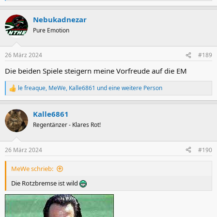
e
a
Nebukadnezar
k
t
Pure Emotion
i
o
n
26 März 2024
#189
e
n
Die beiden Spiele steigern meine Vorfreude auf die EM
:
le freaque
,
MeWe
,
Kalle6861
und eine weitere Person
R
e
a
Kalle6861
k
t
Regentänzer - Klares Rot!
i
o
n
26 März 2024
#190
e
n
MeWe schrieb:
:
Die Rotzbremse ist wild