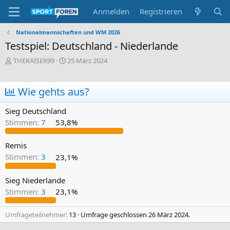
Anmelden
Registrieren
Nationalmannschaften und WM 2026
Testspiel: Deutschland - Niederlande
E
E
THEKAISER99
25 März 2024
r
r
s
s
t
t
Wie gehts aus?
e
e
l
l
Sieg Deutschland
l
l
Stimmen:
7
53,8%
e
t
r
a
m
Remis
Stimmen:
3
23,1%
Sieg Niederlande
Stimmen:
3
23,1%
Umfrageteilnehmer
13
Umfrage geschlossen
26 März 2024
.