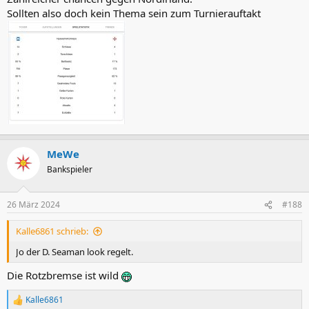
Sollten also doch kein Thema sein zum Turnierauftakt
MeWe
Bankspieler
26 März 2024
#188
Kalle6861 schrieb:
Jo der D. Seaman look regelt.
Die Rotzbremse ist wild
Kalle6861
R