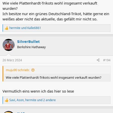
Wie viele Plattenhardt-Trikots wohl insgesamt verkauft
wurden?
Ich besitze nur ein grünes Deutschland-Trikot, hätte gerne ein
weißes aber nicht das aktuelle, das gefällt mir nicht so.
hermite
und
Kalle6861
R
e
a
$ilverBullet
k
t
Berkshire Hathaway
i
o
n
26 März 2024
#194
e
n
muju90 schrieb:
:
Wie viele Plattenhardt-Trikots wohl insgesamt verkauft wurden?
Vermutlich eins wenn ich das hier so lese
Savi
,
Ason
,
hermite
und 2 andere
R
e
a