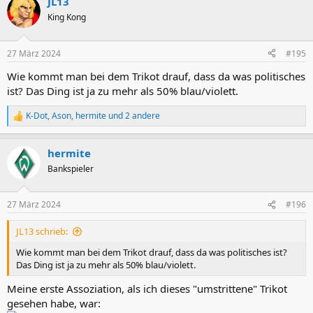
JL13
k
t
King Kong
i
o
n
27 März 2024
#195
e
n
Wie kommt man bei dem Trikot drauf, dass da was politisches
:
ist? Das Ding ist ja zu mehr als 50% blau/violett.
K-Dot
,
Ason
,
hermite
und 2 andere
R
e
a
hermite
k
t
Bankspieler
i
o
n
27 März 2024
#196
e
n
JL13 schrieb:
:
Wie kommt man bei dem Trikot drauf, dass da was politisches ist?
Das Ding ist ja zu mehr als 50% blau/violett.
Meine erste Assoziation, als ich dieses "umstrittene" Trikot
gesehen habe, war: