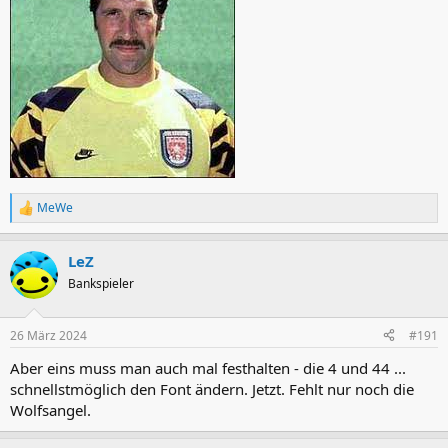
MeWe
R
e
a
LeZ
k
t
Bankspieler
i
o
n
26 März 2024
#191
e
n
Aber eins muss man auch mal festhalten - die 4 und 44 ...
:
schnellstmöglich den Font ändern. Jetzt. Fehlt nur noch die
Wolfsangel.