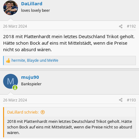
DaLillard
loves lovely beer
26 März 2024
#192
2018 mit Plattenhardt mein letztes Deutschland Trikot geholt.
Hätte schon Bock auf eins mit Mittelstädt, wenn die Preise
nicht so absurd wären.
hermite
,
Blayde
und
MeWe
R
e
a
muju90
k
M
t
Bankspieler
i
o
n
26 März 2024
#193
e
n
DaLillard schrieb:
:
2018 mit Plattenhardt mein letztes Deutschland Trikot geholt. Hätte
schon Bock auf eins mit Mittelstädt, wenn die Preise nicht so absurd
wären.