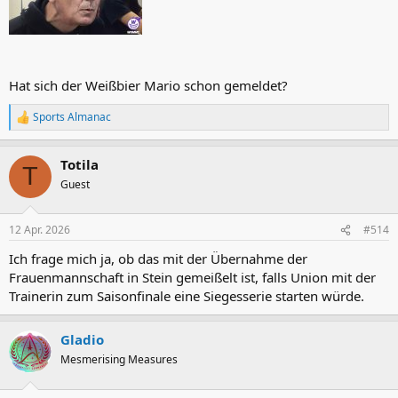
Hat sich der Weißbier Mario schon gemeldet?
Sports Almanac
R
e
a
Totila
k
T
t
Guest
i
o
n
12 Apr. 2026
#514
e
n
Ich frage mich ja, ob das mit der Übernahme der
:
Frauenmannschaft in Stein gemeißelt ist, falls Union mit der
Trainerin zum Saisonfinale eine Siegesserie starten würde.
Gladio
Mesmerising Measures