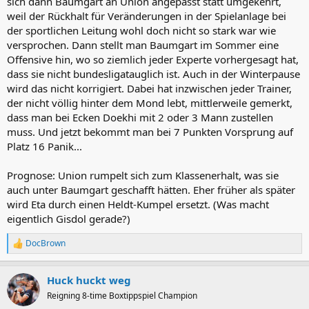
sich dann Baumgart an Union angepasst statt umgekehrt,
weil der Rückhalt für Veränderungen in der Spielanlage bei
der sportlichen Leitung wohl doch nicht so stark war wie
versprochen. Dann stellt man Baumgart im Sommer eine
Offensive hin, wo so ziemlich jeder Experte vorhergesagt hat,
dass sie nicht bundesligatauglich ist. Auch in der Winterpause
wird das nicht korrigiert. Dabei hat inzwischen jeder Trainer,
der nicht völlig hinter dem Mond lebt, mittlerweile gemerkt,
dass man bei Ecken Doekhi mit 2 oder 3 Mann zustellen
muss. Und jetzt bekommt man bei 7 Punkten Vorsprung auf
Platz 16 Panik...
Prognose: Union rumpelt sich zum Klassenerhalt, was sie
auch unter Baumgart geschafft hätten. Eher früher als später
wird Eta durch einen Heldt-Kumpel ersetzt. (Was macht
eigentlich Gisdol gerade?)
DocBrown
R
e
a
Huck huckt weg
k
t
Reigning 8-time Boxtippspiel Champion
i