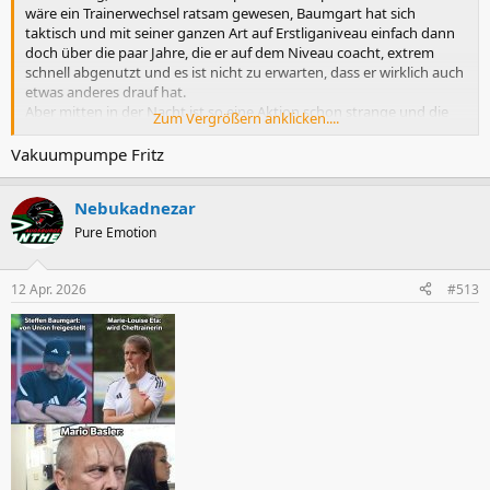
wäre ein Trainerwechsel ratsam gewesen, Baumgart hat sich
taktisch und mit seiner ganzen Art auf Erstliganiveau einfach dann
doch über die paar Jahre, die er auf dem Niveau coacht, extrem
schnell abgenutzt und es ist nicht zu erwarten, dass er wirklich auch
etwas anderes drauf hat.
Aber mitten in der Nacht ist so eine Aktion schon strange und die
Zum Vergrößern anklicken....
Abschiedsworte Heldts sind nach meiner Auffassung auch fast
schon despektierlich ("wir lassen uns nicht blenden" etc) und völlig
Vakuumpumpe Fritz
unangemessen.
Da versucht einer wie so oft in seiner Vita, sich populistisch als
Nebukadnezar
"Macher" zu inszenieren, um seinen inkompetenten eigenen
Hintern zu retten. Denn für mich ist klar: so lange die
Luftpumpe
Pure Emotion
Horst Heldt
die sportlichen Belange Unions (mit)bestimmt, ist ein
echter Umschwung oder eine Entwicklung völlig unmöglich.
12 Apr. 2026
#513