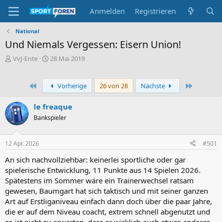
Anmelden
Registrieren
National
Und Niemals Vergessen: Eisern Union!
E
E
VvJ-Ente
28 Mai 2019
r
r
s
s
t
t
Erste
Letzte
Vorherige
26 von 28
Nächste
e
e
l
l
le freaque
l
l
Bankspieler
e
t
r
a
m
12 Apr. 2026
#501
An sich nachvollziehbar: keinerlei sportliche oder gar
spielerische Entwicklung, 11 Punkte aus 14 Spielen 2026.
Spätestens im Sommer wäre ein Trainerwechsel ratsam
gewesen, Baumgart hat sich taktisch und mit seiner ganzen
Art auf Erstliganiveau einfach dann doch über die paar Jahre,
die er auf dem Niveau coacht, extrem schnell abgenutzt und
es ist nicht zu erwarten, dass er wirklich auch etwas anderes