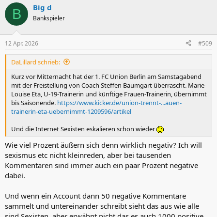
Big d
B
Bankspieler
12 Apr. 2026
#509
DaLillard schrieb:
Kurz vor Mitternacht hat der 1. FC Union Berlin am Samstagabend
mit der Freistellung von Coach Steffen Baumgart überrascht. Marie-
Louise Eta, U-19-Trainerin und künftige Frauen-Trainerin, übernimmt
bis Saisonende.
https://www.kicker.de/union-trennt-...auen-
trainerin-eta-uebernimmt-1209596/artikel
Und die Internet Sexisten eskalieren schon wieder
Wie viel Prozent äußern sich denn wirklich negativ? Ich will
sexismus etc nicht kleinreden, aber bei tausenden
Kommentaren sind immer auch ein paar Prozent negative
dabei.
Und wenn ein Account dann 50 negative Kommentare
sammelt und untereinander schreibt sieht das aus wie alle
sind Sexisten, aber erwähnt nicht das es auch 1000 positive