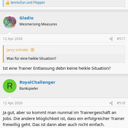
tennisfun
und
Flöpper
R
e
a
Gladio
k
t
Mesmerising Measures
i
o
n
12 Apr. 2026
#517
e
n
Jerry schrieb:
:
Was für eine heikle Situation?
Ist eine Trainer Entlassung debn keine heikle Situation?
RoyalChallenger
R
Bankspieler
12 Apr. 2026
#518
Ja gut, aber so kommt man nunmal im Trainergeschäft an
Jobs. Die andere Möglichkeit ist, dass ein erfolgreicher Trainer
freiwillig geht. Das ist dann aber auch nicht einfach.