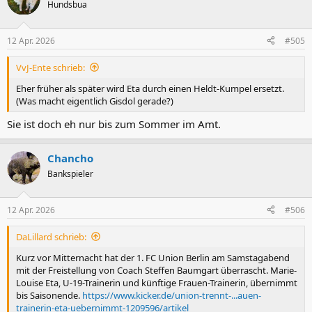
t
Hundsbua
i
o
n
12 Apr. 2026
#505
e
n
VvJ-Ente schrieb:
:
Eher früher als später wird Eta durch einen Heldt-Kumpel ersetzt.
(Was macht eigentlich Gisdol gerade?)
Sie ist doch eh nur bis zum Sommer im Amt.
Chancho
Bankspieler
12 Apr. 2026
#506
DaLillard schrieb:
Kurz vor Mitternacht hat der 1. FC Union Berlin am Samstagabend
mit der Freistellung von Coach Steffen Baumgart überrascht. Marie-
Louise Eta, U-19-Trainerin und künftige Frauen-Trainerin, übernimmt
bis Saisonende.
https://www.kicker.de/union-trennt-...auen-
trainerin-eta-uebernimmt-1209596/artikel