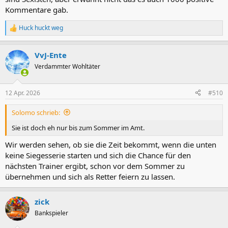
Kommentare gab.
Huck huckt weg
R
e
a
VvJ-Ente
k
t
Verdammter Wohltäter
i
o
n
12 Apr. 2026
#510
e
n
Solomo schrieb:
:
Sie ist doch eh nur bis zum Sommer im Amt.
Wir werden sehen, ob sie die Zeit bekommt, wenn die unten
keine Siegesserie starten und sich die Chance für den
nächsten Trainer ergibt, schon vor dem Sommer zu
übernehmen und sich als Retter feiern zu lassen.
zick
Bankspieler