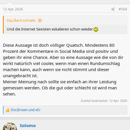
o
n
12 Apr. 2026
#504
e
n
DaLillard schrieb:
:
Und die Internet Sexisten eskalieren schon wieder
Diese Aussage ist doch völliger Quatsch. Mindestens 80
Prozent der Kommentare in Social Media sind positiv und
geben ihr eine Chance. Aber so eine Aussage wie die von dir
wirkt natürlich viel cooler, wenn man einen Rundumschlag
machen kann, auch wenn sie nicht stimmt und dieser
unangebracht ist.
Meiner Meinung nach sollte sie einfach an ihrer Leistung
gemessen werden. Ob die gut oder schlecht ist wird man
sehen.
Zuletzt bearbeitet:
12 Apr. 2026
DocBrown
und
xEr
R
e
a
Solomo
k