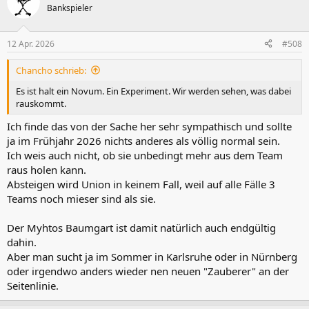
t
Bankspieler
i
o
n
12 Apr. 2026
#508
e
n
Chancho schrieb:
:
Es ist halt ein Novum. Ein Experiment. Wir werden sehen, was dabei
rauskommt.
Ich finde das von der Sache her sehr sympathisch und sollte
ja im Frühjahr 2026 nichts anderes als völlig normal sein.
Ich weis auch nicht, ob sie unbedingt mehr aus dem Team
raus holen kann.
Absteigen wird Union in keinem Fall, weil auf alle Fälle 3
Teams noch mieser sind als sie.
Der Myhtos Baumgart ist damit natürlich auch endgültig
dahin.
Aber man sucht ja im Sommer in Karlsruhe oder in Nürnberg
oder irgendwo anders wieder nen neuen "Zauberer" an der
Seitenlinie.