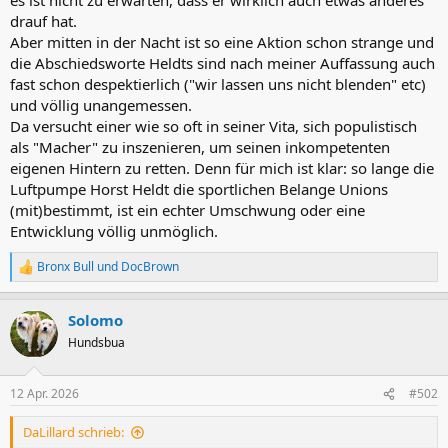
drauf hat.
Aber mitten in der Nacht ist so eine Aktion schon strange und
die Abschiedsworte Heldts sind nach meiner Auffassung auch
fast schon despektierlich ("wir lassen uns nicht blenden" etc)
und völlig unangemessen.
Da versucht einer wie so oft in seiner Vita, sich populistisch
als "Macher" zu inszenieren, um seinen inkompetenten
eigenen Hintern zu retten. Denn für mich ist klar: so lange die
Luftpumpe Horst Heldt die sportlichen Belange Unions
(mit)bestimmt, ist ein echter Umschwung oder eine
Entwicklung völlig unmöglich.
Bronx Bull
und
DocBrown
R
e
a
Solomo
k
t
Hundsbua
i
o
n
12 Apr. 2026
#502
e
n
DaLillard schrieb:
: