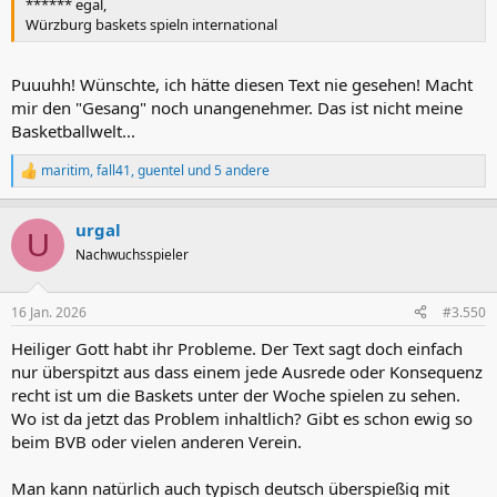
****** egal,
Würzburg baskets spieln international
Puuuhh! Wünschte, ich hätte diesen Text nie gesehen! Macht
mir den "Gesang" noch unangenehmer. Das ist nicht meine
Basketballwelt...
maritim
,
fall41
,
guentel
und 5 andere
R
e
a
urgal
k
U
t
Nachwuchsspieler
i
o
n
16 Jan. 2026
#3.550
e
n
Heiliger Gott habt ihr Probleme. Der Text sagt doch einfach
:
nur überspitzt aus dass einem jede Ausrede oder Konsequenz
recht ist um die Baskets unter der Woche spielen zu sehen.
Wo ist da jetzt das Problem inhaltlich? Gibt es schon ewig so
beim BVB oder vielen anderen Verein.
Man kann natürlich auch typisch deutsch überspießig mit