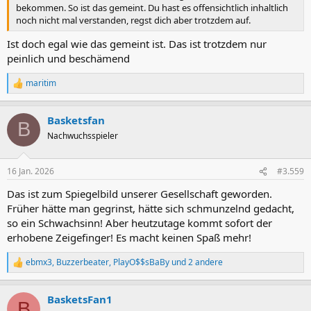
bekommen. So ist das gemeint. Du hast es offensichtlich inhaltlich
noch nicht mal verstanden, regst dich aber trotzdem auf.
Ist doch egal wie das gemeint ist. Das ist trotzdem nur
peinlich und beschämend
maritim
R
e
a
Basketsfan
k
B
t
Nachwuchsspieler
i
o
n
16 Jan. 2026
#3.559
e
n
Das ist zum Spiegelbild unserer Gesellschaft geworden.
:
Früher hätte man gegrinst, hätte sich schmunzelnd gedacht,
so ein Schwachsinn! Aber heutzutage kommt sofort der
erhobene Zeigefinger! Es macht keinen Spaß mehr!
ebmx3
,
Buzzerbeater
,
PlayO$$sBaBy
und 2 andere
R
e
a
BasketsFan1
k
B