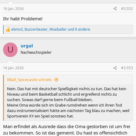
o
n
16 Jan. 2026
#3.552
e
n
Ihr habt Probleme!
:
ebmx3
,
Buzzerbeater
,
Wueballer
und 9 andere
R
e
a
urgal
k
U
t
Nachwuchsspieler
i
o
n
16 Jan. 2026
#3.553
e
n
BBall_Spicecastle schrieb:
:
Nein. Das hat mit deutscher Spießigkeit nichts zu tun. Das hat kein
Niveau und beim Basketball schlicht und ergreifend nichts zu
suchen. Sowas darf gerne beim Fußball bleiben.
Meine Oma würde sich im Grabe rumdrehen wenn ich ihren Tod
dazu instrumentalisiert hätte am nächsten Tag blau zu machen, weil
Sportverein XY ein Spiel sonstwo hat.
Man erfindet als Ausrede dass die Oma gestorben ist um frei
zu bekommen. So ist das gemeint. Du hast es offensichtlich