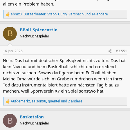
allem ein Problem haben.
ebmx3
,
Buzzerbeater
,
Steph_Curry_Versbach
und 14 andere
R
e
a
BBall_Spicecastle
k
B
t
Nachwuchsspieler
i
o
n
16 Jan. 2026
#3.551
e
n
Nein. Das hat mit deutscher Spießigkeit nichts zu tun. Das hat
:
kein Niveau und beim Basketball schlicht und ergreifend
nichts zu suchen. Sowas darf gerne beim Fußball bleiben.
Meine Oma würde sich im Grabe rumdrehen wenn ich ihren
Tod dazu instrumentalisiert hätte am nächsten Tag blau zu
machen, weil Sportverein XY ein Spiel sonstwo hat.
Aufgemerkt
,
saison98
,
guentel
und 2 andere
R
e
a
Basketsfan
k
B
t
Nachwuchsspieler
i