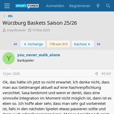
Anmelden
Registrieren
BBL
Würzburg Baskets Saison 25/26
E
E
xraysforever
13 Mai 2025
r
r
s
s
t
t
Erste
Letzte
Vorherige
178 von 313
Nächste
e
e
l
l
you_never_walk_alone
Y
l
l
Bankspieler
e
t
r
a
m
16 Jan. 2026
#3.541
Ok, das hätte ich jetzt so nicht erwartet. Ich denke nicht, dass
man aus Geldmangel aktuell auf eine Nachverpflichtung
verzichtet. Sasa bestimmt und wenn er denkt, dass eine
sinnvolle Integration im Moment nicht möglich ist, dann ist es
eben so. Ich hoffe aber sehr, dass man sehr gut vorbereitet
ist, falls in den nächsten Spielen etwas passieren sollte und
dann auch schnell reagieren kann. Meiner Ansicht nach zeigt