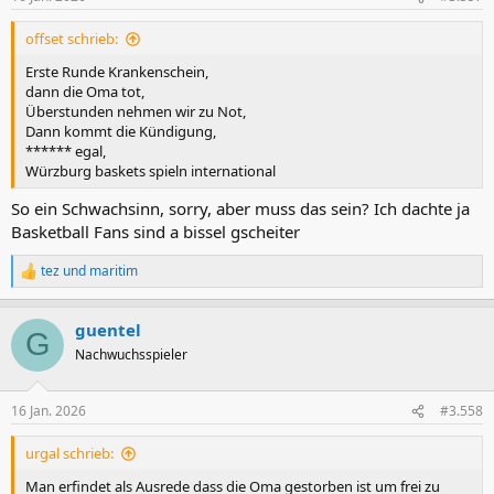
e
n
offset schrieb:
:
Erste Runde Krankenschein,
dann die Oma tot,
Überstunden nehmen wir zu Not,
Dann kommt die Kündigung,
****** egal,
Würzburg baskets spieln international
So ein Schwachsinn, sorry, aber muss das sein? Ich dachte ja
Basketball Fans sind a bissel gscheiter
tez
und
maritim
R
e
a
guentel
k
G
t
Nachwuchsspieler
i
o
n
16 Jan. 2026
#3.558
e
n
urgal schrieb:
:
Man erfindet als Ausrede dass die Oma gestorben ist um frei zu