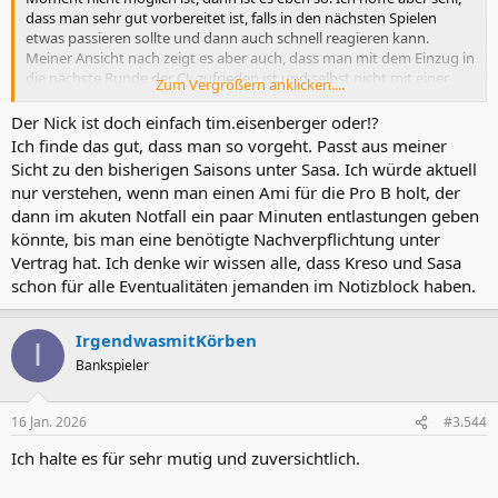
dass man sehr gut vorbereitet ist, falls in den nächsten Spielen
etwas passieren sollte und dann auch schnell reagieren kann.
Meiner Ansicht nach zeigt es aber auch, dass man mit dem Einzug in
die nächste Runde der CL zufrieden ist und selbst nicht mit einer
Zum Vergrößern anklicken....
weiteren Runde rechnet. Sonst würde man niemals ohne 7.
Ausländer reingehen.
Der Nick ist doch einfach tim.eisenberger oder!?
Ich finde das gut, dass man so vorgeht. Passt aus meiner
Mich würde schon interessieren, unter welchem Nick Tim
Sicht zu den bisherigen Saisons unter Sasa. Ich würde aktuell
Eisenberger hier unterwegs ist. Vielleicht liest er aber auch nur mit.
nur verstehen, wenn man einen Ami für die Pro B holt, der
dann im akuten Notfall ein paar Minuten entlastungen geben
könnte, bis man eine benötigte Nachverpflichtung unter
Vertrag hat. Ich denke wir wissen alle, dass Kreso und Sasa
schon für alle Eventualitäten jemanden im Notizblock haben.
IrgendwasmitKörben
I
Bankspieler
16 Jan. 2026
#3.544
Ich halte es für sehr mutig und zuversichtlich.