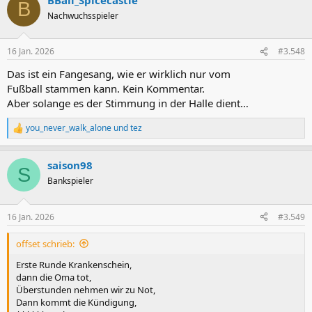
k
B
t
Nachwuchsspieler
i
o
n
16 Jan. 2026
#3.548
e
n
Das ist ein Fangesang, wie er wirklich nur vom
:
Fußball stammen kann. Kein Kommentar.
Aber solange es der Stimmung in der Halle dient…
you_never_walk_alone
und
tez
R
e
a
saison98
k
S
t
Bankspieler
i
o
n
16 Jan. 2026
#3.549
e
n
offset schrieb:
:
Erste Runde Krankenschein,
dann die Oma tot,
Überstunden nehmen wir zu Not,
Dann kommt die Kündigung,