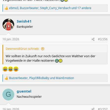
ebmx3
,
Buzzerbeater
,
Steph_Curry_Versbach
und 17 andere
R
e
a
Swish41
k
t
Bankspieler
i
o
n
16 Jan. 2026
#3.556
e
n
DesmondGrün schrieb:
:
Wir sollten in Zukunft nur noch Gedichte von Walther von der
Vogelweide in der Halle rezitieren
Buzzerbeater
,
PlayO$$sBaBy
und
MainEmotion
R
e
a
guentel
k
G
t
Nachwuchsspieler
i
o
n
16 Jan. 2026
#3.557