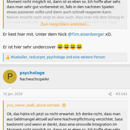
Moment nicht möglich ist, dann ist es eben so. Ich hoffe aber sehr,
dass man sehr gut vorbereitet ist, falls in den nächsten Spielen
etwas passieren sollte und dann auch schnell reagieren kann.
Meiner Ansicht nach zeigt es aber auch, dass man mit dem Einzug in
die nächste Runde der CL zufrieden ist und selbst nicht mit einer
Zum Vergrößern anklicken....
weiteren Runde rechnet. Sonst würde man niemals ohne 7.
Ausländer reingehen.
Er liest hier mit. Unter dem Nick
@Tim.eisenberger
xD.
Mich würde schon interessieren, unter welchem Nick Tim
Er ist hier sehr undercover
Eisenberger hier unterwegs ist. Vielleicht liest er aber auch nur mit.
Wueballer
,
redcarpet
,
psychologe
und eine weitere Person
R
e
a
psychologe
k
P
t
Nachwuchsspieler
i
o
n
16 Jan. 2026
#3.543
e
n
you_never_walk_alone schrieb:
:
Ok, das hätte ich jetzt so nicht erwartet. Ich denke nicht, dass man
aus Geldmangel aktuell auf eine Nachverpflichtung verzichtet. Sasa
bestimmt und wenn er denkt, dass eine sinnvolle Integration im
Moment nicht möglich ist, dann ist es eben so. Ich hoffe aber sehr,