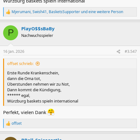
Würzburg baskets spieln international
Mjerumani
,
Swish41
,
BasketsSupporter
und eine weitere Person
R
e
a
PlayO$$sBaBy
k
P
t
Nachwuchsspieler
i
o
n
16 Jan. 2026
#3.547
e
n
offset schrieb:
:
Erste Runde Krankenschein,
dann die Oma tot,
Überstunden nehmen wir zu Not,
Dann kommt die Kündigung,
****** egal,
Würzburg baskets spieln international
Perfekt, vielen Dank
offset
R
e
a
BBall_Spicecastle