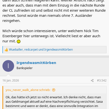
es aber auch, dass man mit dem Einzug in die nächste Runde
der CL zufrieden ist und selbst nicht mit einer weiteren Runde
rechnet. Sonst würde man niemals ohne 7. Ausländer
reingehen.
Mich würde schon interessieren, unter welchem Nick Tim
Eisenberger hier unterwegs ist. Vielleicht liest er aber auch
nur mit.
Wueballer
,
redcarpet
und
IrgendwasmitKörben
R
e
a
IrgendwasmitKörben
k
I
t
Bankspieler
i
o
n
16 Jan. 2026
#3.542
e
n
you_never_walk_alone schrieb:
:
Ok, das hätte ich jetzt so nicht erwartet. Ich denke nicht, dass man
aus Geldmangel aktuell auf eine Nachverpflichtung verzichtet. Sasa
bestimmt und wenn er denkt, dass eine sinnvolle Integration im