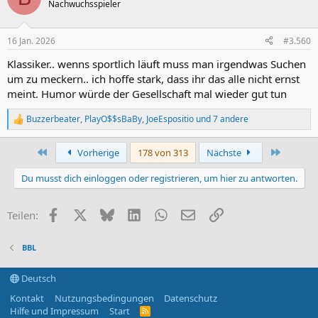
t
Nachwuchsspieler
i
o
n
16 Jan. 2026
#3.560
e
n
Klassiker.. wenns sportlich läuft muss man irgendwas Suchen
:
um zu meckern.. ich hoffe stark, dass ihr das alle nicht ernst
meint. Humor würde der Gesellschaft mal wieder gut tun
Buzzerbeater
,
PlayO$$sBaBy
,
JoeEspositio
und 7 andere
R
e
a
Erste
Letzte
Vorherige
178 von 313
Nächste
k
t
Du musst dich einloggen oder registrieren, um hier zu antworten.
i
o
n
Facebook
X (Twitter)
Bluesky
LinkedIn
WhatsApp
E-Mail
Link
Teilen:
e
n
:
BBL
Deutsch
Kontakt
Nutzungsbedingungen
Datenschutz
Hilfe und Impressum
Start
R