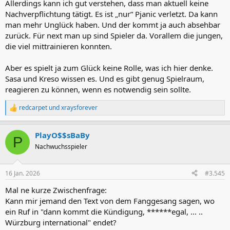
Allerdings kann ich gut verstehen, dass man aktuell keine
Nachverpflichtung tätigt. Es ist „nur“ Pjanic verletzt. Da kann
man mehr Unglück haben. Und der kommt ja auch absehbar
zurück. Für next man up sind Spieler da. Vorallem die jungen,
die viel mittrainieren konnten.
Aber es spielt ja zum Glück keine Rolle, was ich hier denke.
Sasa und Kreso wissen es. Und es gibt genug Spielraum,
reagieren zu können, wenn es notwendig sein sollte.
redcarpet
und
xraysforever
R
e
a
PlayO$$sBaBy
k
P
t
Nachwuchsspieler
i
o
n
16 Jan. 2026
#3.545
e
n
Mal ne kurze Zwischenfrage:
:
Kann mir jemand den Text von dem Fanggesang sagen, wo
ein Ruf in "dann kommt die Kündigung, ******egal, ... ..
Würzburg international" endet?