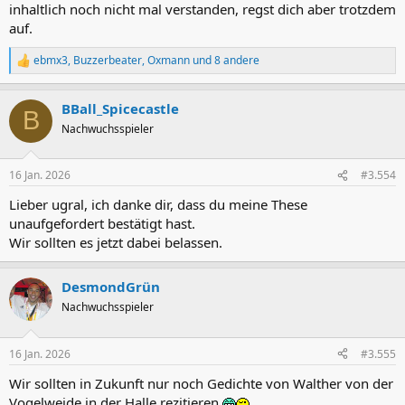
inhaltlich noch nicht mal verstanden, regst dich aber trotzdem
auf.
ebmx3
,
Buzzerbeater
,
Oxmann
und 8 andere
R
e
a
BBall_Spicecastle
k
B
t
Nachwuchsspieler
i
o
n
16 Jan. 2026
#3.554
e
n
Lieber ugral, ich danke dir, dass du meine These
:
unaufgefordert bestätigt hast.
Wir sollten es jetzt dabei belassen.
DesmondGrün
Nachwuchsspieler
16 Jan. 2026
#3.555
Wir sollten in Zukunft nur noch Gedichte von Walther von der
Vogelweide in der Halle rezitieren