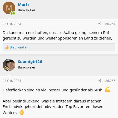
Marti
M
Bankspieler
23 Okt. 2024
#6.254
Da kann man nur hoffen, dass es Aalbu gelingt seinem Ruf
gerecht zu werden und weiter Sponsoren an Land zu ziehen,
Biathlon-Fan
R
e
a
Suomigirl26
k
t
Bankspieler
i
o
n
23 Okt. 2024
#6.255
e
n
Haferflocken sind eh viel besser und gesünder als Sushi
:
Aber beeindruckend, was sie trotzdem daraus machen.
Ein Lindvik gehört definitiv zu den Top Favoriten diesen
Winters.