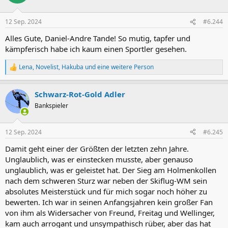
i
o
n
12 Sep. 2024
#6.244
e
n
Alles Gute, Daniel-Andre Tande! So mutig, tapfer und
:
kämpferisch habe ich kaum einen Sportler gesehen.
Lena
,
Novelist
,
Hakuba
und eine weitere Person
R
e
a
Schwarz-Rot-Gold Adler
k
t
Bankspieler
i
o
n
12 Sep. 2024
#6.245
e
n
Damit geht einer der Größten der letzten zehn Jahre.
:
Unglaublich, was er einstecken musste, aber genauso
unglaublich, was er geleistet hat. Der Sieg am Holmenkollen
nach dem schweren Sturz war neben der Skiflug-WM sein
absolutes Meisterstück und für mich sogar noch höher zu
bewerten. Ich war in seinen Anfangsjahren kein großer Fan
von ihm als Widersacher von Freund, Freitag und Wellinger,
kam auch arrogant und unsympathisch rüber, aber das hat