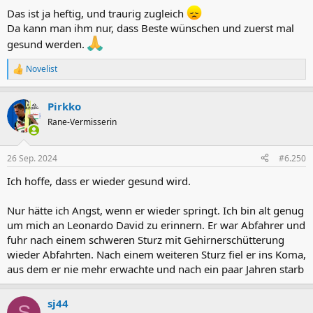
Das ist ja heftig, und traurig zugleich
Da kann man ihm nur, dass Beste wünschen und zuerst mal
gesund werden.
Novelist
R
e
a
Pirkko
k
t
Rane-Vermisserin
i
o
n
26 Sep. 2024
#6.250
e
n
Ich hoffe, dass er wieder gesund wird.
:
Nur hätte ich Angst, wenn er wieder springt. Ich bin alt genug
um mich an Leonardo David zu erinnern. Er war Abfahrer und
fuhr nach einem schweren Sturz mit Gehirnerschütterung
wieder Abfahrten. Nach einem weiteren Sturz fiel er ins Koma,
aus dem er nie mehr erwachte und nach ein paar Jahren starb
sj44
S