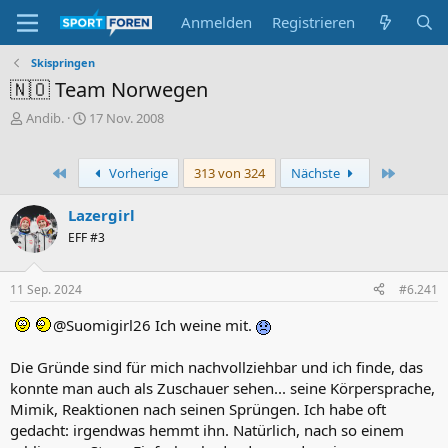
Anmelden
Registrieren
Skispringen
🇳🇴 Team Norwegen
E
E
Andib.
17 Nov. 2008
r
r
s
s
t
t
Erste
Letzte
Vorherige
313 von 324
Nächste
e
e
l
l
Lazergirl
l
l
EFF #3
e
t
r
a
m
11 Sep. 2024
#6.241
@Suomigirl26 Ich weine mit.
Die Gründe sind für mich nachvollziehbar und ich finde, das
konnte man auch als Zuschauer sehen... seine Körpersprache,
Mimik, Reaktionen nach seinen Sprüngen. Ich habe oft
gedacht: irgendwas hemmt ihn. Natürlich, nach so einem