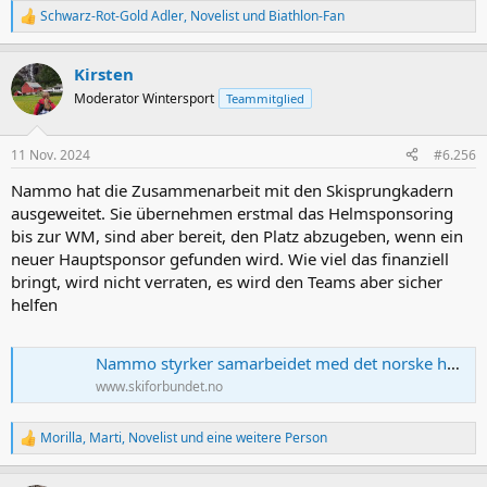
Schwarz-Rot-Gold Adler
,
Novelist
und
Biathlon-Fan
R
e
a
Kirsten
k
t
Moderator Wintersport
Teammitglied
i
o
n
11 Nov. 2024
#6.256
e
n
Nammo hat die Zusammenarbeit mit den Skisprungkadern
:
ausgeweitet. Sie übernehmen erstmal das Helmsponsoring
bis zur WM, sind aber bereit, den Platz abzugeben, wenn ein
neuer Hauptsponsor gefunden wird. Wie viel das finanziell
bringt, wird nicht verraten, es wird den Teams aber sicher
helfen
Nammo styrker samarbeidet med det norske hopplandslaget frem mot VM på hjemmebane
www.skiforbundet.no
Morilla
,
Marti
,
Novelist
und eine weitere Person
R
e
a