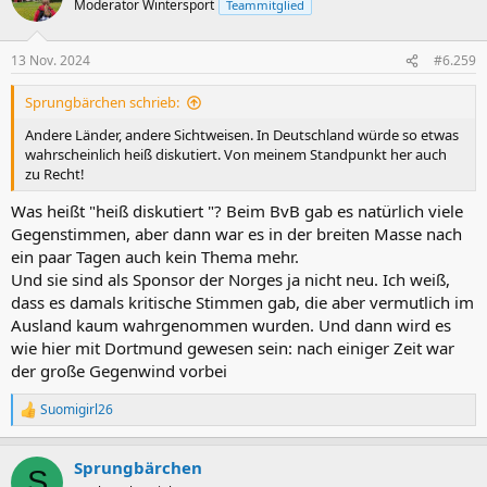
Moderator Wintersport
Teammitglied
13 Nov. 2024
#6.259
Sprungbärchen schrieb:
Andere Länder, andere Sichtweisen. In Deutschland würde so etwas
wahrscheinlich heiß diskutiert. Von meinem Standpunkt her auch
zu Recht!
Was heißt "heiß diskutiert "? Beim BvB gab es natürlich viele
Gegenstimmen, aber dann war es in der breiten Masse nach
ein paar Tagen auch kein Thema mehr.
Und sie sind als Sponsor der Norges ja nicht neu. Ich weiß,
dass es damals kritische Stimmen gab, die aber vermutlich im
Ausland kaum wahrgenommen wurden. Und dann wird es
wie hier mit Dortmund gewesen sein: nach einiger Zeit war
der große Gegenwind vorbei
Suomigirl26
R
e
a
Sprungbärchen
k
S
t