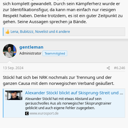
sich komplett gewandelt. Durch sein Kämpferherz wurde er
zur Identifikationsfigur, da kann man einfach nur riesigen
Respekt haben. Denke trotzdem, es ist ein guter Zeitpunkt zu
gehen. Seine Aussagen sprechen ja Bände.
Lena
,
Bubitzzz
,
Novelist
und 4 andere
R
e
a
gentleman
k
t
Administrator
Teammitglied
i
o
n
13 Sep. 2024
#6.246
e
n
Stöckl hat sich bei NRK nochmals zur Trennung und der
:
ganzen Causa mit dem norwegischen Verband geäußert.
Alexander Stöckl blickt auf Skisprung-Streit und Aus als norwegischer Trainer zurück: "Viel an Gewicht verloren" - Eurosport
Alexander Stöckl hat mit etwas Abstand auf sein
geräuschvolles Aus als norwegischer Skisprungtrainer
geblickt und auch eigene Fehler zugegeben.
www.eurosport.de