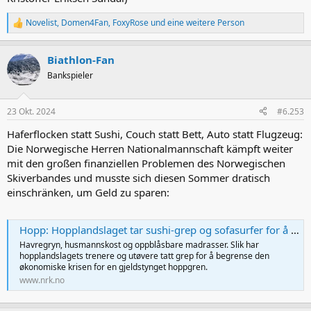
Novelist
,
Domen4Fan
,
FoxyRose
und eine weitere Person
R
e
a
Biathlon-Fan
k
t
Bankspieler
i
o
n
23 Okt. 2024
#6.253
e
n
Haferflocken statt Sushi, Couch statt Bett, Auto statt Flugzeug:
:
Die Norwegische Herren Nationalmannschaft kämpft weiter
mit den großen finanziellen Problemen des Norwegischen
Skiverbandes und musste sich diesen Sommer dratisch
einschränken, um Geld zu sparen:
Hopp: Hopplandslaget tar sushi-grep og sofasurfer for å begrense krisen: – Helt nødvendig
Havregryn, husmannskost og oppblåsbare madrasser. Slik har
hopplandslagets trenere og utøvere tatt grep for å begrense den
økonomiske krisen for en gjeldstynget hoppgren.
www.nrk.no