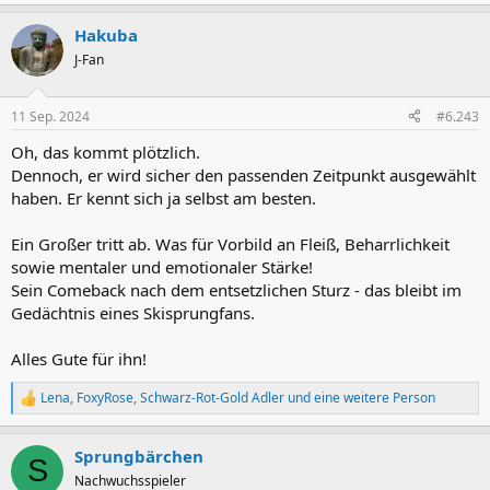
e
a
Hakuba
k
t
J-Fan
i
o
n
11 Sep. 2024
#6.243
e
n
Oh, das kommt plötzlich.
:
Dennoch, er wird sicher den passenden Zeitpunkt ausgewählt
haben. Er kennt sich ja selbst am besten.
Ein Großer tritt ab. Was für Vorbild an Fleiß, Beharrlichkeit
sowie mentaler und emotionaler Stärke!
Sein Comeback nach dem entsetzlichen Sturz - das bleibt im
Gedächtnis eines Skisprungfans.
Alles Gute für ihn!
Lena
,
FoxyRose
,
Schwarz-Rot-Gold Adler
und eine weitere Person
R
e
a
Sprungbärchen
k
S
t
Nachwuchsspieler