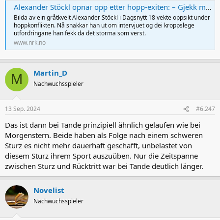
Alexander Stöckl opnar opp etter hopp-exiten: – Gjekk mykje ned i kroppsvekt
Bilda av ein gråtkvelt Alexander Stöckl i Dagsnytt 18 vekte oppsikt under
hoppkonflikten. Nå snakkar han ut om intervjuet og dei kroppslege
utfordringane han fekk da det storma som verst.
www.nrk.no
Martin_D
M
Nachwuchsspieler
13 Sep. 2024
#6.247
Das ist dann bei Tande prinzipiell ähnlich gelaufen wie bei
Morgenstern. Beide haben als Folge nach einem schweren
Sturz es nicht mehr dauerhaft geschafft, unbelastet von
diesem Sturz ihrem Sport auszuüben. Nur die Zeitspanne
zwischen Sturz und Rücktritt war bei Tande deutlich länger.
Novelist
Nachwuchsspieler