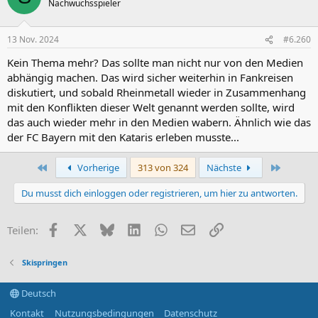
Nachwuchsspieler
i
o
n
13 Nov. 2024
#6.260
e
n
Kein Thema mehr? Das sollte man nicht nur von den Medien
:
abhängig machen. Das wird sicher weiterhin in Fankreisen
diskutiert, und sobald Rheinmetall wieder in Zusammenhang
mit den Konflikten dieser Welt genannt werden sollte, wird
das auch wieder mehr in den Medien wabern. Ähnlich wie das
der FC Bayern mit den Kataris erleben musste...
Erste
Letzte
Vorherige
313 von 324
Nächste
Du musst dich einloggen oder registrieren, um hier zu antworten.
Facebook
X (Twitter)
Bluesky
LinkedIn
WhatsApp
E-Mail
Link
Teilen:
Skispringen
Deutsch
Kontakt
Nutzungsbedingungen
Datenschutz