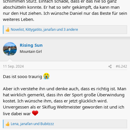
schlimmen Sturz. Einfach schade, dass er das nie so ganz
abschütteln konnte. Er hat so sehr gekämpft, da kann man
nur den Hut ziehen. Ich wünsche Daniel nur das Beste für sein
weiteres Leben.
Novelist
,
Kittygatito
,
janafan
und 3 andere
R
e
a
Rising Sun
k
t
Mountain Girl
i
o
n
11 Sep. 2024
#6.242
e
n
Das ist sooo traurig
:
Aber ich verstehe ihn und denke auch, dass es richtig ist. Man
hat wirklich gemerkt, dass ihn der Sport große Überwindung
kostet. Ich wünsche ihm, dass er jetzt glücklich wird.
Unvergessen als er Skiflug Weltmeister geworden ist und ich
live dabei war
Lena
,
janafan
und
Bubitzzz
R