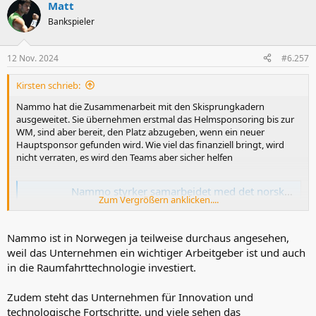
Matt
k
t
Bankspieler
i
o
n
12 Nov. 2024
#6.257
e
n
Kirsten schrieb:
:
Nammo hat die Zusammenarbeit mit den Skisprungkadern
ausgeweitet. Sie übernehmen erstmal das Helmsponsoring bis zur
WM, sind aber bereit, den Platz abzugeben, wenn ein neuer
Hauptsponsor gefunden wird. Wie viel das finanziell bringt, wird
nicht verraten, es wird den Teams aber sicher helfen
Nammo styrker samarbeidet med det norske hopplandslaget frem mot VM på hjemmebane
Zum Vergrößern anklicken....
www.skiforbundet.no
Nammo ist in Norwegen ja teilweise durchaus angesehen,
weil das Unternehmen ein wichtiger Arbeitgeber ist und auch
in die Raumfahrttechnologie investiert.
Zudem steht das Unternehmen für Innovation und
technologische Fortschritte, und viele sehen das