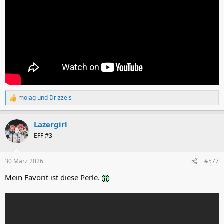
moiag
und
Drizzels
R
e
a
Lazergirl
k
t
EFF #3
i
o
n
30 März 2026
#577
e
n
Mein Favorit ist diese Perle.
: