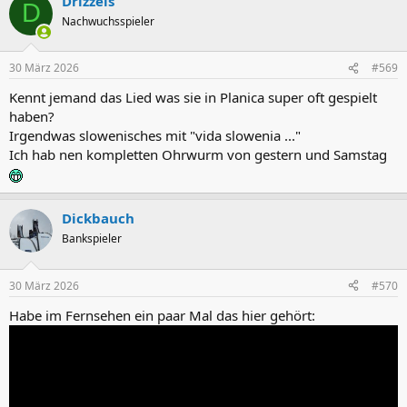
Drizzels
k
D
t
Nachwuchsspieler
i
o
n
30 März 2026
#569
e
n
Kennt jemand das Lied was sie in Planica super oft gespielt
:
haben?
Irgendwas slowenisches mit "vida slowenia ..."
Ich hab nen kompletten Ohrwurm von gestern und Samstag
Dickbauch
Bankspieler
30 März 2026
#570
Habe im Fernsehen ein paar Mal das hier gehört: