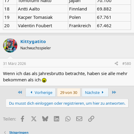
17
Tomofumi Naito
Japan
70.100
18
Antti Aalto
Finnland
69.882
19
Kacper Tomasiak
Polen
67.761
20
Valentin Foubert
Frankreich
67.462
Kittygatito
Nachwuchsspieler
31 März 2026
#580
Wenn ich das als Jahresbrutto betrachte, haben sie alle mehr
bekommen als ich
Erste
Letzte
Vorherige
29 von 30
Nächste
Du musst dich einloggen oder registrieren, um hier zu antworten.
Facebook
X (Twitter)
Bluesky
LinkedIn
WhatsApp
E-Mail
Link
Teilen:
Skispringen