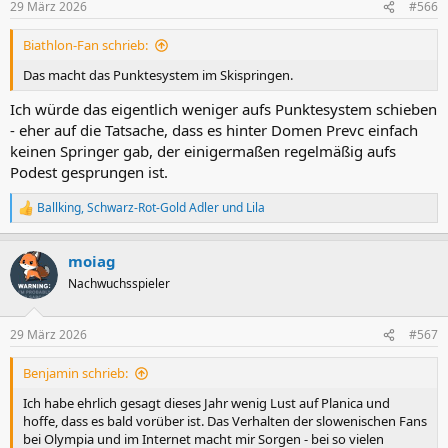
29 März 2026
#566
e
n
Biathlon-Fan schrieb:
:
Das macht das Punktesystem im Skispringen.
Ich würde das eigentlich weniger aufs Punktesystem schieben
- eher auf die Tatsache, dass es hinter Domen Prevc einfach
keinen Springer gab, der einigermaßen regelmäßig aufs
Podest gesprungen ist.
Ballking
,
Schwarz-Rot-Gold Adler
und
Lila
R
e
a
moiag
k
t
Nachwuchsspieler
i
o
n
29 März 2026
#567
e
n
Benjamin schrieb:
:
Ich habe ehrlich gesagt dieses Jahr wenig Lust auf Planica und
hoffe, dass es bald vorüber ist. Das Verhalten der slowenischen Fans
bei Olympia und im Internet macht mir Sorgen - bei so vielen