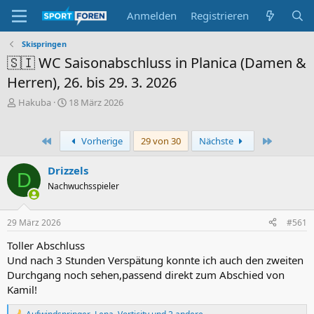
Anmelden
Registrieren
Skispringen
🇸🇮 WC Saisonabschluss in Planica (Damen &
Herren), 26. bis 29. 3. 2026
E
E
Hakuba
18 März 2026
r
r
s
s
t
t
Erste
Letzte
Vorherige
29 von 30
Nächste
e
e
l
l
Drizzels
D
l
l
Nachwuchsspieler
e
t
r
a
m
29 März 2026
#561
Toller Abschluss
Und nach 3 Stunden Verspätung konnte ich auch den zweiten
Durchgang noch sehen,passend direkt zum Abschied von
Kamil!