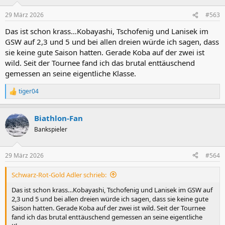
o
n
29 März 2026
#563
e
n
Das ist schon krass…Kobayashi, Tschofenig und Lanisek im
:
GSW auf 2,3 und 5 und bei allen dreien würde ich sagen, dass
sie keine gute Saison hatten. Gerade Koba auf der zwei ist
wild. Seit der Tournee fand ich das brutal enttäuschend
gemessen an seine eigentliche Klasse.
tiger04
R
e
a
Biathlon-Fan
k
t
Bankspieler
i
o
n
29 März 2026
#564
e
n
Schwarz-Rot-Gold Adler schrieb:
:
Das ist schon krass…Kobayashi, Tschofenig und Lanisek im GSW auf
2,3 und 5 und bei allen dreien würde ich sagen, dass sie keine gute
Saison hatten. Gerade Koba auf der zwei ist wild. Seit der Tournee
fand ich das brutal enttäuschend gemessen an seine eigentliche