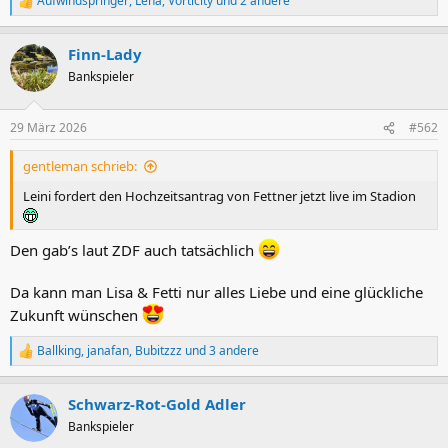
Aufwindspringer
,
Lena
,
Vorticity
und 2 andere
R
e
a
Finn-Lady
k
t
Bankspieler
i
o
n
29 März 2026
#562
e
n
gentleman schrieb:
:
Leini fordert den Hochzeitsantrag von Fettner jetzt live im Stadion
Den gab’s laut ZDF auch tatsächlich
Da kann man Lisa & Fetti nur alles Liebe und eine glückliche
Zukunft wünschen
Ballking
,
janafan
,
Bubitzzz
und 3 andere
R
e
a
Schwarz-Rot-Gold Adler
k
t
Bankspieler
i