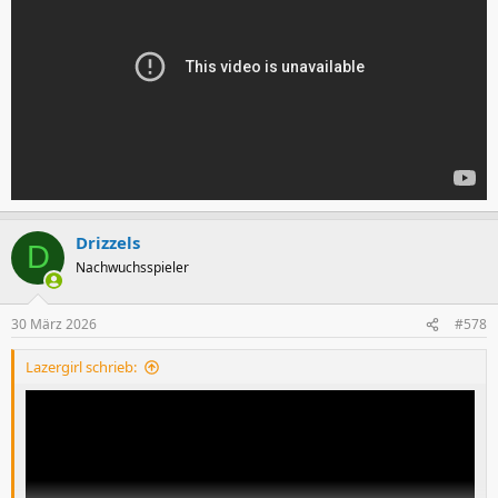
Drizzels
D
Nachwuchsspieler
30 März 2026
#578
Lazergirl schrieb: