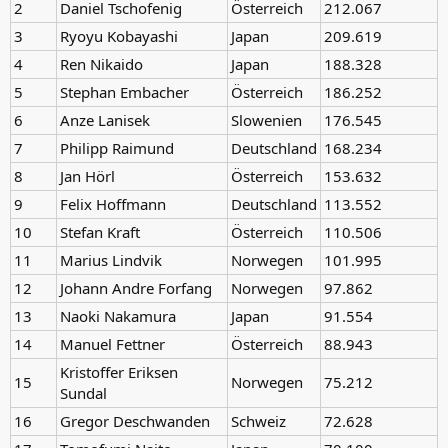
2
Daniel Tschofenig
Österreich
212.067
3
Ryoyu Kobayashi
Japan
209.619
4
Ren Nikaido
Japan
188.328
5
Stephan Embacher
Österreich
186.252
6
Anze Lanisek
Slowenien
176.545
7
Philipp Raimund
Deutschland
168.234
8
Jan Hörl
Österreich
153.632
9
Felix Hoffmann
Deutschland
113.552
10
Stefan Kraft
Österreich
110.506
11
Marius Lindvik
Norwegen
101.995
12
Johann Andre Forfang
Norwegen
97.862
13
Naoki Nakamura
Japan
91.554
14
Manuel Fettner
Österreich
88.943
Kristoffer Eriksen
15
Norwegen
75.212
Sundal
16
Gregor Deschwanden
Schweiz
72.628