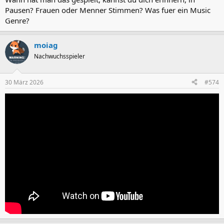
Pausen? Frauen oder Menner Stimmen? Was fuer ein Music
Genre?
moiag
Nachwuchsspieler
30 März 2026
#574