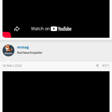
moiag
Nachwuchsspieler
30 März 2026
#571