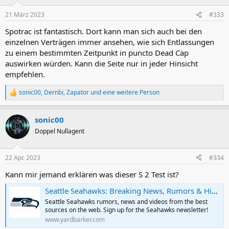
o
n
21 März 2023
#333
e
n
Spotrac ist fantastisch. Dort kann man sich auch bei den
:
einzelnen Verträgen immer ansehen, wie sich Entlassungen
zu einem bestimmten Zeitpunkt in puncto Dead Cap
auswirken würden. Kann die Seite nur in jeder Hinsicht
empfehlen.
sonic00
,
Dernbi
,
Zapator
und eine weitere Person
R
e
a
sonic00
k
t
Doppel Nullagent
i
o
n
22 Apr. 2023
#334
e
n
Kann mir jemand erklären was dieser S 2 Test ist?
:
Seattle Seahawks: Breaking News, Rumors & Highlights | Yardbarker
Seattle Seahawks rumors, news and videos from the best
sources on the web. Sign up for the Seahawks newsletter!
www.yardbarker.com