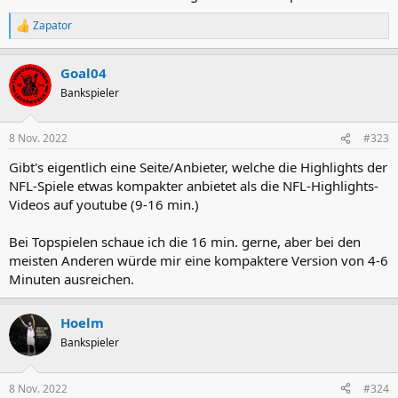
Zapator
R
e
a
Goal04
k
t
Bankspieler
i
o
n
8 Nov. 2022
#323
e
n
Gibt's eigentlich eine Seite/Anbieter, welche die Highlights der
:
NFL-Spiele etwas kompakter anbietet als die NFL-Highlights-
Videos auf youtube (9-16 min.)
Bei Topspielen schaue ich die 16 min. gerne, aber bei den
meisten Anderen würde mir eine kompaktere Version von 4-6
Minuten ausreichen.
Hoelm
Bankspieler
8 Nov. 2022
#324