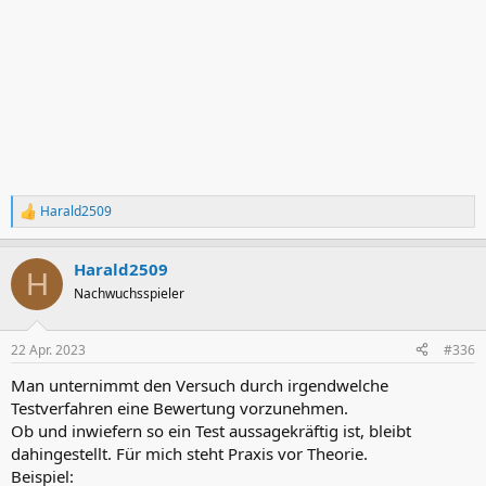
Harald2509
R
e
a
Harald2509
k
H
t
Nachwuchsspieler
i
o
n
22 Apr. 2023
#336
e
n
Man unternimmt den Versuch durch irgendwelche
:
Testverfahren eine Bewertung vorzunehmen.
Ob und inwiefern so ein Test aussagekräftig ist, bleibt
dahingestellt. Für mich steht Praxis vor Theorie.
Beispiel: