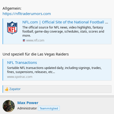
Allgemein:
https://nfltraderumors.com
NFL.com | Official Site of the National Football League
The official source for NFL news, video highlights, fantasy
football, game-day coverage, schedules, stats, scores and
more.
www.nfl.com
Und speziell für die Las Vegas Raiders
NFL Transactions
Sortable NFL transactions updated daily, including signings, trades,
fines, suspensions, releases, etc...
www.spotrac.com
Zapator
R
e
a
Max Power
k
t
Administrator
Teammitglied
i