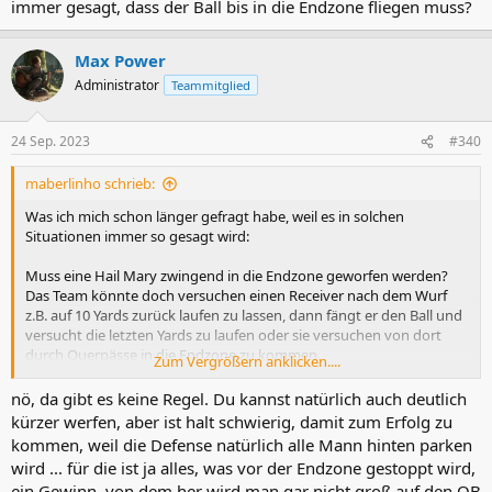
immer gesagt, dass der Ball bis in die Endzone fliegen muss?
Max Power
Administrator
Teammitglied
24 Sep. 2023
#340
maberlinho schrieb:
Was ich mich schon länger gefragt habe, weil es in solchen
Situationen immer so gesagt wird:
Muss eine Hail Mary zwingend in die Endzone geworfen werden?
Das Team könnte doch versuchen einen Receiver nach dem Wurf
z.B. auf 10 Yards zurück laufen zu lassen, dann fängt er den Ball und
versucht die letzten Yards zu laufen oder sie versuchen von dort
durch Querpässe in die Endzone zu kommen.
Zum Vergrößern anklicken....
Gibt es da eine Regel, dass durch das fangen vor der Endzone der
Spielzug beendet wird oder so, oder warum wird das immer gesagt,
nö, da gibt es keine Regel. Du kannst natürlich auch deutlich
dass der Ball bis in die Endzone fliegen muss?
kürzer werfen, aber ist halt schwierig, damit zum Erfolg zu
kommen, weil die Defense natürlich alle Mann hinten parken
wird ... für die ist ja alles, was vor der Endzone gestoppt wird,
ein Gewinn, von dem her wird man gar nicht groß auf den QB