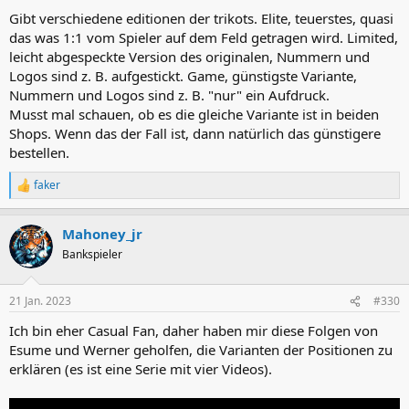
Gibt verschiedene editionen der trikots. Elite, teuerstes, quasi
das was 1:1 vom Spieler auf dem Feld getragen wird. Limited,
leicht abgespeckte Version des originalen, Nummern und
Logos sind z. B. aufgestickt. Game, günstigste Variante,
Nummern und Logos sind z. B. "nur" ein Aufdruck.
Musst mal schauen, ob es die gleiche Variante ist in beiden
Shops. Wenn das der Fall ist, dann natürlich das günstigere
bestellen.
faker
R
e
a
Mahoney_jr
k
t
Bankspieler
i
o
n
21 Jan. 2023
#330
e
n
Ich bin eher Casual Fan, daher haben mir diese Folgen von
:
Esume und Werner geholfen, die Varianten der Positionen zu
erklären (es ist eine Serie mit vier Videos).