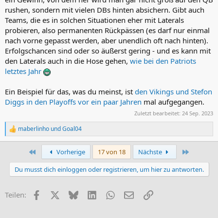
rushen, sondern mit vielen DBs hinten absichern. Gibt auch
Teams, die es in solchen Situationen eher mit Laterals
probieren, also permanenten Rückpässen (es darf nur einmal
nach vorne gepasst werden, aber unendlich oft nach hinten).
Erfolgschancen sind oder so äußerst gering - und es kann mit
den Laterals auch in die Hose gehen,
wie bei den Patriots
letztes Jahr
Ein Beispiel für das, was du meinst, ist
den Vikings und Stefon
Diggs in den Playoffs vor ein paar Jahren
mal aufgegangen.
Zuletzt bearbeitet:
24 Sep. 2023
maberlinho
und
Goal04
R
e
a
Erste
Letzte
Vorherige
17 von 18
Nächste
k
t
Du musst dich einloggen oder registrieren, um hier zu antworten.
i
o
n
Facebook
X (Twitter)
Bluesky
LinkedIn
WhatsApp
E-Mail
Link
Teilen:
e
n
: