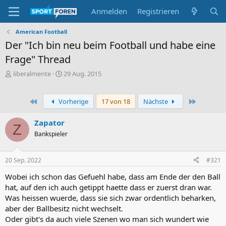
Anmelden
Registrieren
American Football
Der "Ich bin neu beim Football und habe eine
Frage" Thread
E
E
liberalmente
29 Aug. 2015
r
r
s
s
t
t
Erste
Letzte
Vorherige
17 von 18
Nächste
e
e
l
l
Zapator
Z
l
l
Bankspieler
e
t
r
a
m
20 Sep. 2022
#321
Wobei ich schon das Gefuehl habe, dass am Ende der den Ball
hat, auf den ich auch getippt haette dass er zuerst dran war.
Was heissen wuerde, dass sie sich zwar ordentlich beharken,
aber der Ballbesitz nicht wechselt.
Oder gibt's da auch viele Szenen wo man sich wundert wie