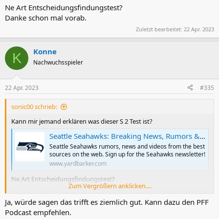
Ne Art Entscheidungsfindungstest?
Danke schon mal vorab.
Zuletzt bearbeitet:
22 Apr. 2023
Konne
K
Nachwuchsspieler
22 Apr. 2023
#335
sonic00 schrieb:
Kann mir jemand erklären was dieser S 2 Test ist?
Seattle Seahawks: Breaking News, Rumors & Highlights | Yardbarker
Seattle Seahawks rumors, news and videos from the best
sources on the web. Sign up for the Seahawks newsletter!
www.yardbarker.com
Ne Art Entscheidungsfindungstest?
Zum Vergrößern anklicken....
Danke schon mal vorab.
Ja, würde sagen das trifft es ziemlich gut. Kann dazu den PFF
Podcast empfehlen.