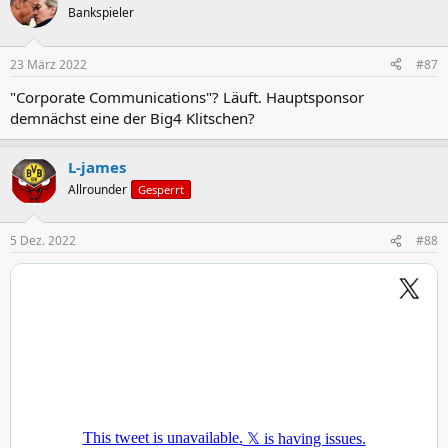
t
Bankspieler
i
o
n
23 März 2022
#87
e
n
"Corporate Communications"? Läuft. Hauptsponsor
:
demnächst eine der Big4 Klitschen?
L-james
Allrounder
Gesperrt
5 Dez. 2022
#88