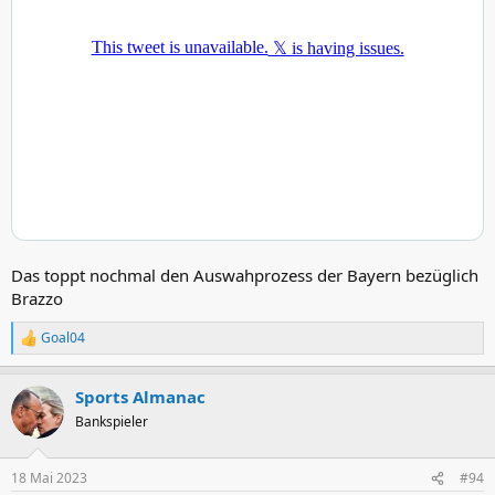
Das toppt nochmal den Auswahprozess der Bayern bezüglich
Brazzo
Goal04
R
e
a
Sports Almanac
k
t
Bankspieler
i
o
n
18 Mai 2023
#94
e