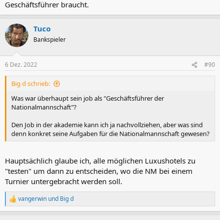
Geschäftsführer braucht.
Tuco
Bankspieler
6 Dez. 2022
#90
Big d schrieb:
Was war überhaupt sein job als "Geschäftsführer der
Nationalmannschaft"?
Den Job in der akademie kann ich ja nachvollziehen, aber was sind
denn konkret seine Aufgaben für die Nationalmannschaft gewesen?
Hauptsächlich glaube ich, alle möglichen Luxushotels zu
"testen" um dann zu entscheiden, wo die NM bei einem
Turnier untergebracht werden soll.
vangerwin
und
Big d
R
e
a