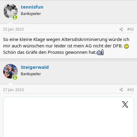
a
tennisfun
k
t
Bankspieler
i
o
n
25 Jan. 2023
#92
e
n
So eine kleine Klage wegen Altersdiskriminierung würde ich
:
mir auch wünschen nur leider ist mein AG nicht der DFB.
Schön das Gräfe den Prozess gewonnen hat.
Steigerwald
Bankspieler
27 Jan. 2023
#93