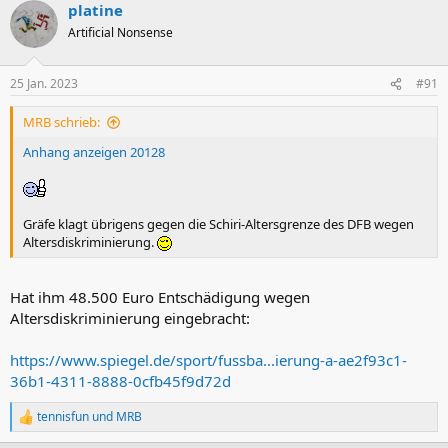
platine
k
t
Artificial Nonsense
i
o
n
25 Jan. 2023
#91
e
n
MRB schrieb:
:
Anhang anzeigen 20128
Gräfe klagt übrigens gegen die Schiri-Altersgrenze des DFB wegen
Altersdiskriminierung.
Hat ihm 48.500 Euro Entschädigung wegen
Altersdiskriminierung eingebracht:
https://www.spiegel.de/sport/fussba...ierung-a-ae2f93c1-
36b1-4311-8888-0cfb45f9d72d
tennisfun
und
MRB
R
e