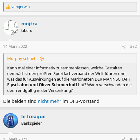
vangerwin
R
e
a
mojtra
k
t
Libero
i
o
n
14 März 2022
#82
e
n
Murphy schrieb:
:
Kann mal einer informativ zusammenfassen, welche Gestalten
demnächst den größten Sportfachverband der Welt führen und
was das für Auswirkungen auf die Marionetten DER MANNSCHAFT
Fipsi Lahm und Oliver Schmierhoff
hat? Wann verschwinden die
denn endgültig in der Versenkung?
Die beiden sind
nicht mehr
im DFB-Vorstand.
le freaque
Bankspieler
15 März 2022
#83