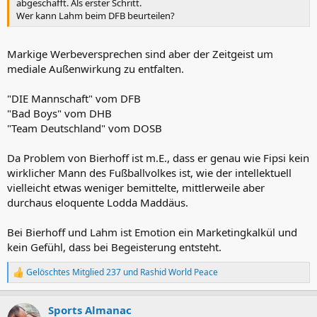
abgeschafft. Als erster Schritt.
Wer kann Lahm beim DFB beurteilen?
Markige Werbeversprechen sind aber der Zeitgeist um
mediale Außenwirkung zu entfalten.
"DIE Mannschaft" vom DFB
"Bad Boys" vom DHB
"Team Deutschland" vom DOSB
Da Problem von Bierhoff ist m.E., dass er genau wie Fipsi kein
wirklicher Mann des Fußballvolkes ist, wie der intellektuell
vielleicht etwas weniger bemittelte, mittlerweile aber
durchaus eloquente Lodda Maddäus.
Bei Bierhoff und Lahm ist Emotion ein Marketingkalkül und
kein Gefühl, dass bei Begeisterung entsteht.
Gelöschtes Mitglied 237
und
Rashid World Peace
R
e
a
Sports Almanac
k