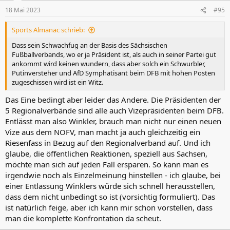
18 Mai 2023
#95
Sports Almanac schrieb:
Dass sein Schwachfug an der Basis des Sächsischen
Fußballverbands, wo er ja Präsident ist, als auch in seiner Partei gut
ankommt wird keinen wundern, dass aber solch ein Schwurbler,
Putinversteher und AfD Symphatisant beim DFB mit hohen Posten
zugeschissen wird ist ein Witz.
Das Eine bedingt aber leider das Andere. Die Präsidenten der
5 Regionalverbände sind alle auch Vizepräsidenten beim DFB.
Entlässt man also Winkler, brauch man nicht nur einen neuen
Vize aus dem NOFV, man macht ja auch gleichzeitig ein
Riesenfass in Bezug auf den Regionalverband auf. Und ich
glaube, die öffentlichen Reaktionen, speziell aus Sachsen,
möchte man sich auf jeden Fall ersparen. So kann man es
irgendwie noch als Einzelmeinung hinstellen - ich glaube, bei
einer Entlassung Winklers würde sich schnell herausstellen,
dass dem nicht unbedingt so ist (vorsichtig formuliert). Das
ist natürlich feige, aber ich kann mir schon vorstellen, dass
man die komplette Konfrontation da scheut.