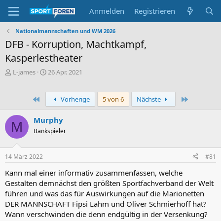
Anmelden
Registrieren
Nationalmannschaften und WM 2026
DFB - Korruption, Machtkampf,
Kasperlestheater
E
E
L-james
26 Apr. 2021
r
r
s
s
t
t
Erste
Letzte
Vorherige
5 von 6
Nächste
e
e
l
l
Murphy
M
l
l
Bankspieler
e
t
r
a
m
14 März 2022
#81
Kann mal einer informativ zusammenfassen, welche
Gestalten demnächst den größten Sportfachverband der Welt
führen und was das für Auswirkungen auf die Marionetten
DER MANNSCHAFT Fipsi Lahm und Oliver Schmierhoff hat?
Wann verschwinden die denn endgültig in der Versenkung?