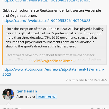
Gibt auch schon erste Reaktionen der kritisierten Verbände
und Organisationen:
https://x.com/i/web/status/1902055396140798023
Since the inception of the ATP Tour in 1990, ATP has played a leading
role in the global growth of men’s professional tennis. Throughout
more than three decades, ATP’s 50-50 governance structure has
ensured that players and tournaments have an equal voice in
shaping the sport’s direction at the highest level.
Recent years have brought about transformative changes for
players. The introduction of a prize money formula, record-setting
Zum Vergrößern anklicken....
on-site prize money, and new and expanded Bonus Pools have
contributed to a major increase in player compensation (up $70
https://www.atptour.com/en/news/atp-statement-18-march-
million in the past five years). The introduction of annual,
2025
independent audits has given players full transparency over
Zuletzt bearbeitet:
18 März 2025
tournament financials at ATP events. ATP’s Baseline programme has
introduced minimum guaranteed income for the Top 250-ranked
singles players, providing unprecedented financial security in
gentleman
professional tennis.
Administrator
Teammitglied
Contributions to the player pension fund have surged, while prize
money at ATP Challenger Tour events has more than doubled -