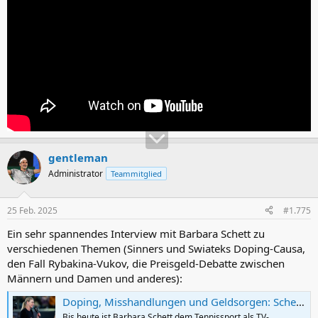
gentleman
Administrator
Teammitglied
25 Feb. 2025
#1.775
Ein sehr spannendes Interview mit Barbara Schett zu
verschiedenen Themen (Sinners und Swiateks Doping-Causa,
den Fall Rybakina-Vukov, die Preisgeld-Debatte zwischen
Männern und Damen und anderes):
Doping, Misshandlungen und Geldsorgen: Schett über den Zustand des Tennissports
Bis heute ist Barbara Schett dem Tennissport als TV-