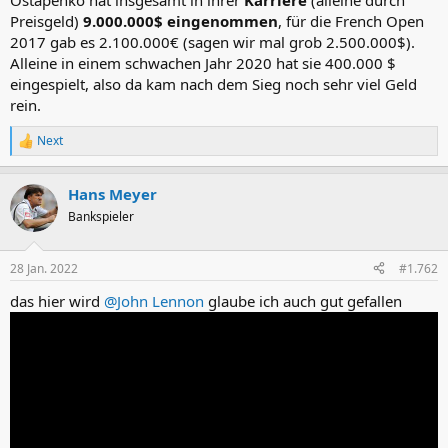
Ostapenko hat insgesamt in ihrer
Karriere
(alleine durch
Preisgeld)
9.000.000$ eingenommen
, für die French Open
2017 gab es 2.100.000€ (sagen wir mal grob 2.500.000$).
Alleine in einem schwachen Jahr 2020 hat sie 400.000 $
eingespielt, also da kam nach dem Sieg noch sehr viel Geld
rein.
Next
R
e
a
Hans Meyer
k
t
Bankspieler
i
o
n
28 Jan. 2022
#1.762
e
n
das hier wird
@John Lennon
glaube ich auch gut gefallen
: