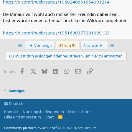
https://x.com/i/web/status/1950246661654991214
De Minaur will wohl auch mit seiner Freundin dabei sein,
bisher wurde denen offenbar noch keine Wildcard angeboten:
https://x.com/i/web/status/1951600377201099133
Erste
Letzte
Vorherige
89 von 91
Nächste
Du musst dich einloggen oder registrieren, um hier zu antworten.
Facebook
X (Twitter)
Bluesky
LinkedIn
WhatsApp
E-Mail
Link
Teilen:
Sonstiges
Deutsch
Kontakt
Nutzungsbedingungen
Datenschutz
Hilfe und Impressum
Start
R
S
S
®
Community platform by XenForo
© 2010-2026 XenForo Ltd.