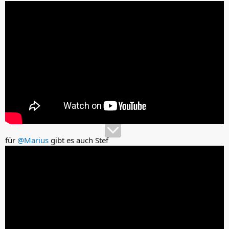
für
@Marius
gibt es auch Stef