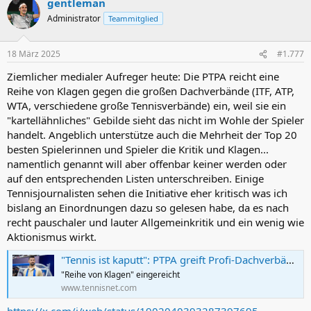
gentleman
Administrator
Teammitglied
18 März 2025
#1.777
Ziemlicher medialer Aufreger heute: Die PTPA reicht eine
Reihe von Klagen gegen die großen Dachverbände (ITF, ATP,
WTA, verschiedene große Tennisverbände) ein, weil sie ein
"kartellähnliches" Gebilde sieht das nicht im Wohle der Spieler
handelt. Angeblich unterstütze auch die Mehrheit der Top 20
besten Spielerinnen und Spieler die Kritik und Klagen...
namentlich genannt will aber offenbar keiner werden oder
auf den entsprechenden Listen unterschreiben. Einige
Tennisjournalisten sehen die Initiative eher kritisch was ich
bislang an Einordnungen dazu so gelesen habe, da es nach
recht pauschaler und lauter Allgemeinkritik und ein wenig wie
Aktionismus wirkt.
"Tennis ist kaputt": PTPA greift Profi-Dachverbände an
"Reihe von Klagen" eingereicht
www.tennisnet.com
https://x.com/i/web/status/1902040393287397695