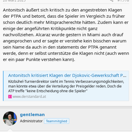
20 März 2025
#1.778
reinforcing ATP’s commitment to strengthening the player pathway.
Antonitsch äußert sich kritisch zu den angestrebten Klagen
These advancements have been achieved through ATP’s
der PTPA und betont, dass die Spieler im Vergleich zu früher
governance structure, with every key decision made with player
schon deutlich mehr Mitspracherechte hätten. Zudem kann er
input and by their elected representatives. Meanwhile, players - as
einige der angeführten Kritikpunkte nicht ganz
independent contractors - have retained extensive control over
nachvollziehen. Alcaraz wurde gestern in Miami auch drauf
their schedules, allowing them the flexibility to compete, train, and
angesprochen und er sagte er verstehe kein bisschen warum
monetise their careers as they see fit.
sein Name da auch in den statements der PTPA genannt
While ATP has remained focused on delivering reforms that benefit
werde, denn er selbst unterstütze die Klagen nicht (auch wenn
players at multiple levels, the PTPA has consistently chosen division
er ein paar Punkte verstehen kann).
and distraction through misinformation over progress. Five years
on from its inception in 2020, the PTPA has struggled to establish a
meaningful role in tennis, making its decision to pursue legal action
Antonitsch kritisiert Klagen der Djokovic-Gewerkschaft PTPA: "Es gibt viel Mitspracherecht"
at this juncture unsurprising.
Kitzbühel-Turnierdirektor sieht im Tennis Verbesserungsmöglichkeiten,
man könnte etwa über die Verteilung der Preisgelder reden. Doch die
We strongly reject the premise of the PTPA’s claims, believe the case
ATP treffe "keine Entscheidung ohne die Spieler"
to be entirely without merit, and will vigorously defend our
www.derstandard.at
position. ATP remains committed to working in the best interests of
the game - towards continued growth, financial stability, and the
best possible future for our players, tournaments, and fans.
gentleman
Administrator
Teammitglied