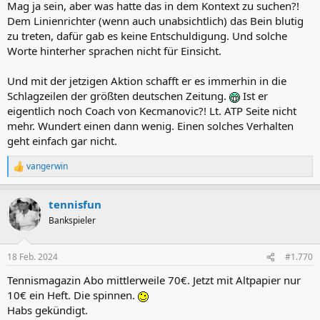
Mag ja sein, aber was hatte das in dem Kontext zu suchen?!
Dem Linienrichter (wenn auch unabsichtlich) das Bein blutig
zu treten, dafür gab es keine Entschuldigung. Und solche
Worte hinterher sprachen nicht für Einsicht.
Und mit der jetzigen Aktion schafft er es immerhin in die
Schlagzeilen der größten deutschen Zeitung.
Ist er
eigentlich noch Coach von Kecmanovic?! Lt. ATP Seite nicht
mehr. Wundert einen dann wenig. Einen solches Verhalten
geht einfach gar nicht.
vangerwin
R
e
a
tennisfun
k
t
Bankspieler
i
o
n
18 Feb. 2024
#1.770
e
n
Tennismagazin Abo mittlerweile 70€. Jetzt mit Altpapier nur
:
10€ ein Heft. Die spinnen.
Habs gekündigt.