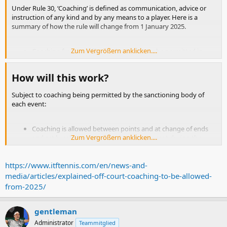
Under Rule 30, ‘Coaching’ is defined as communication, advice or
instruction of any kind and by any means to a player. Here is a
summary of how the rule will change from 1 January 2025.
Zum Vergrößern anklicken....
Coaching from an off-court location may be permitted in
events played under the rules of tennis by the sanctioning
body concerned.
How will this work?​
In team events only, where a team captain sits on-court, the
team captain may give coaching the player(s) at such times
Subject to coaching being permitted by the sanctioning body of
permitted by the sanctioning body concerned.
each event:
In all other competitions, on-court coaching is not allowed.
Sanctioning bodies may permit players to access approved
Player Analysis Technology at times when coaching is
Coaching is allowed between points and at change of ends
permitted.
Zum Vergrößern anklicken....
and set breaks, and at any other time (except during the
playing of a point) permitted by the sanctioning body.
For off-court coaching and on-court coaching between
https://www.itftennis.com/en/news-and-
points, communication may be verbal (when the coach(es)
and player(s) are at the same end of the court) or by hand
media/articles/explained-off-court-coaching-to-be-allowed-
signals (at any time when coaching is permitted) only.
from-2025/
Off-court coaching, and on-court coaching between points,
must be brief (except during breaks in play) and discreet.
gentleman
Administrator
Teammitglied