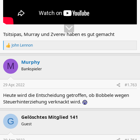
Tsitsipas, Murray und Zverev haben es gut gemacht
John Lennon
R
e
a
Murphy
k
M
t
Bankspieler
i
o
n
29 Apr. 2022
#1.763
e
n
Heute wird die Entscheidung getroffen, ob Bobbele wegen
:
Steuerhinterziehung verknackt wird.
Gelöschtes Mitglied 141
G
Guest