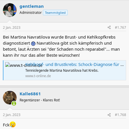
gentleman
Administrator
Teammitglied
2 Jan. 2023
#1.767
Bei Martina Navratilova wurde Brust- und Kehlkopfkrebs
diagnostiziert
Navratilova gibt sich kämpferisch und
betont, laut Ärzten sei "der Schaden noch reparabel"... man
kann ihr nur das aller Beste wünschen!
Kehlkopf- und Brustkrebs: Schock-Diagnose für Tennis-Legende Martina Navratilova
Tennislegende Martina Navratilova hat Krebs.
www.t-online.de
Kalle6861
Regentänzer - Klares Rot!
2 Jan. 2023
#1.768
Fck