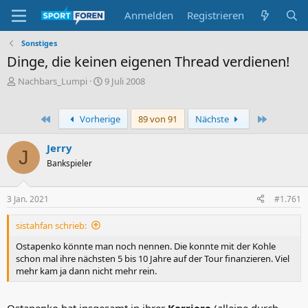
Anmelden
Registrieren
Sonstiges
Dinge, die keinen eigenen Thread verdienen!
E
E
Nachbars_Lumpi
9 Juli 2008
r
r
s
s
t
t
Erste
Letzte
Vorherige
89 von 91
Nächste
e
e
l
l
Jerry
J
l
l
Bankspieler
e
t
r
a
m
3 Jan. 2021
#1.761
sistahfan schrieb:
Ostapenko könnte man noch nennen. Die konnte mit der Kohle
schon mal ihre nächsten 5 bis 10 Jahre auf der Tour finanzieren. Viel
mehr kam ja dann nicht mehr rein.