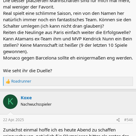
Die besser platzierten Mannschaften sind für mich mal mehr,
mal weniger der Favorit.
Real spielt eine schlimme Saison, rein von den Namen her
natürlich immer noch ein fantastisches Team. Können sie den
Schalter umlegen (ich kann nicht dran glauben)?
Reiten die Neulinge aus Paris einfach weiter die Erfolgswelle?
Kann Atamans ex-Team ihm und MVP Kendrick Nunn ein Bein
stellen? Keine Mannschaft ist heißer (9 der letzten 10 Spiele
gewonnen).
Monaco gegen Barcelona sollte eh einigermaßen eng werden.
Wie seht ihr die Duelle?
Roadrunner
R
e
a
Koxe
k
K
t
Nachwuchsspieler
i
o
n
22 Apr. 2025
#546
e
n
Zunächst einmal hoffe ich es heute Abend zu schaffen
: