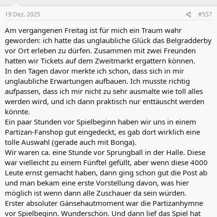
o
n
19 Dez. 2025
#557
e
n
Am vergangenen Freitag ist für mich ein Traum wahr
:
geworden: ich hatte das unglaubliche Glück das Belgradderby
vor Ort erleben zu dürfen. Zusammen mit zwei Freunden
hatten wir Tickets auf dem Zweitmarkt ergattern können.
In den Tagen davor merkte ich schon, dass sich in mir
unglaubliche Erwartungen aufbauen. Ich musste richtig
aufpassen, dass ich mir nicht zu sehr ausmalte wie toll alles
werden wird, und ich dann praktisch nur enttäuscht werden
könnte.
Ein paar Stunden vor Spielbeginn haben wir uns in einem
Partizan-Fanshop gut eingedeckt, es gab dort wirklich eine
tolle Auswahl (gerade auch mit Bonga).
Wir waren ca. eine Stunde vor Sprungball in der Halle. Diese
war vielleicht zu einem Fünftel gefüllt, aber wenn diese 4000
Leute ernst gemacht haben, dann ging schon gut die Post ab
und man bekam eine erste Vorstellung davon, was hier
möglich ist wenn dann alle Zuschauer da sein würden.
Erster absoluter Gänsehautmoment war die Partizanhymne
vor Spielbeginn. Wunderschön. Und dann lief das Spiel hat