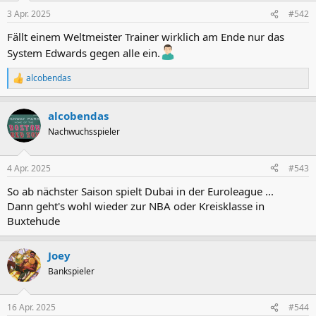
3 Apr. 2025
#542
Fällt einem Weltmeister Trainer wirklich am Ende nur das
System Edwards gegen alle ein.
alcobendas
R
e
a
alcobendas
k
t
Nachwuchsspieler
i
o
n
4 Apr. 2025
#543
e
n
So ab nächster Saison spielt Dubai in der Euroleague ...
:
Dann geht's wohl wieder zur NBA oder Kreisklasse in
Buxtehude
Joey
Bankspieler
16 Apr. 2025
#544