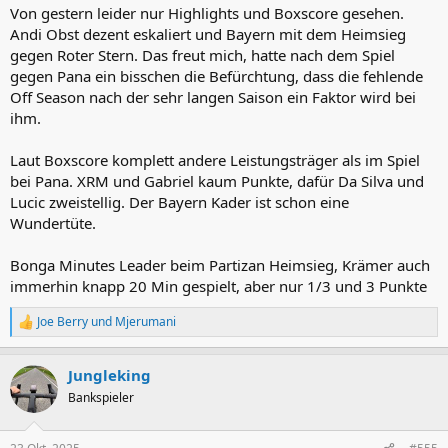
n
Von gestern leider nur Highlights und Boxscore gesehen.
:
Andi Obst dezent eskaliert und Bayern mit dem Heimsieg
gegen Roter Stern. Das freut mich, hatte nach dem Spiel
gegen Pana ein bisschen die Befürchtung, dass die fehlende
Off Season nach der sehr langen Saison ein Faktor wird bei
ihm.
Laut Boxscore komplett andere Leistungsträger als im Spiel
bei Pana. XRM und Gabriel kaum Punkte, dafür Da Silva und
Lucic zweistellig. Der Bayern Kader ist schon eine
Wundertüte.
Bonga Minutes Leader beim Partizan Heimsieg, Krämer auch
immerhin knapp 20 Min gespielt, aber nur 1/3 und 3 Punkte
Joe Berry
und
Mjerumani
R
e
a
Jungleking
k
t
Bankspieler
i
o
n