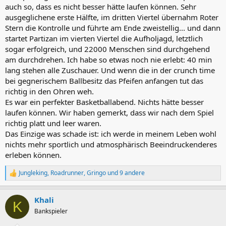
auch so, dass es nicht besser hätte laufen können. Sehr
ausgeglichene erste Hälfte, im dritten Viertel übernahm Roter
Stern die Kontrolle und führte am Ende zweistellig... und dann
startet Partizan im vierten Viertel die Aufholjagd, letztlich
sogar erfolgreich, und 22000 Menschen sind durchgehend
am durchdrehen. Ich habe so etwas noch nie erlebt: 40 min
lang stehen alle Zuschauer. Und wenn die in der crunch time
bei gegnerischem Ballbesitz das Pfeifen anfangen tut das
richtig in den Ohren weh.
Es war ein perfekter Basketballabend. Nichts hätte besser
laufen können. Wir haben gemerkt, dass wir nach dem Spiel
richtig platt und leer waren.
Das Einzige was schade ist: ich werde in meinem Leben wohl
nichts mehr sportlich und atmosphärisch Beeindruckenderes
erleben können.
Jungleking
,
Roadrunner
,
Gringo
und 9 andere
R
e
a
Khali
k
K
t
Bankspieler
i
o