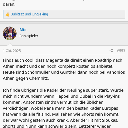
daran.
Bubitzzz
und
Jungleking
R
e
a
Nic
k
t
Bankspieler
i
o
n
1 Okt. 2025
#553
e
n
Finds auch cool, dass Magenta da direkt einen Roadtrip nach
:
Athen macht und den noch komplett kostenlos anbietet.
Heute sind Schönmüller und Günther dann noch bei Panonios
Athen gegen Chemnitz.
Ich finde übrigens die Kader der Neulinge super stark. Würde
mich nicht wundern wenn Hapoel und Dubai in die Play-ins
kommen. Ansonsten sind’s vermutlich die üblichen
verdächtigen, wobei Pana mMn den besten Kader Europas
hat wenn da alle fit sind. Mal sehen wie Shorts rein kommt,
der war wohl gestern auch krank. Aber der Fit mit Sloukas,
Shorts und Nunn kann schwierig sein. Letzterer wieder