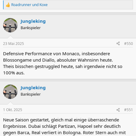
Roadrunner
und
Koxe
R
e
a
Jungleking
k
t
Bankspieler
i
o
n
23 Mai 2025
#550
e
n
Defensive Performance von Monaco, insbesondere
:
Blossongame und Diallo, absoluter Wahnsinn heute.
Theis bisschen gestruggled heute, sah irgendwie nicht so
100% aus.
Jungleking
Bankspieler
1 Okt. 2025
#551
Neue Saison gestartet, gleich mal einige überraschende
Ergebnisse. Dubai schlägt Partizan, Hapoel sehr deutlich
gegen Barca, Real verliert in Bologna. Roter Stern auch mit