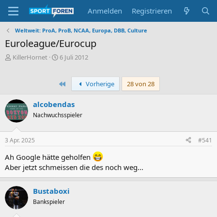
Anmelden
Registrieren
Weltweit: ProA, ProB, NCAA, Europa, DBB, Culture
Euroleague/Eurocup
E
E
KillerHornet
6 Juli 2012
r
r
s
s
t
t
Erste
Vorherige
28 von 28
e
e
l
l
alcobendas
l
l
Nachwuchsspieler
e
t
r
a
m
3 Apr. 2025
#541
Ah Google hätte geholfen
Aber jetzt schmeissen die des noch weg...
Bustaboxi
Bankspieler