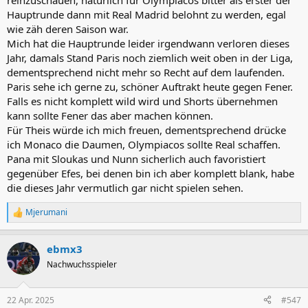
reinzuschauen, natürlich für Olympiacos bitter als erster der
Hauptrunde dann mit Real Madrid belohnt zu werden, egal
wie zäh deren Saison war.
Mich hat die Hauptrunde leider irgendwann verloren dieses
Jahr, damals Stand Paris noch ziemlich weit oben in der Liga,
dementsprechend nicht mehr so Recht auf dem laufenden.
Paris sehe ich gerne zu, schöner Auftrakt heute gegen Fener.
Falls es nicht komplett wild wird und Shorts übernehmen
kann sollte Fener das aber machen können.
Für Theis würde ich mich freuen, dementsprechend drücke
ich Monaco die Daumen, Olympiacos sollte Real schaffen.
Pana mit Sloukas und Nunn sicherlich auch favoristiert
gegenüber Efes, bei denen bin ich aber komplett blank, habe
die dieses Jahr vermutlich gar nicht spielen sehen.
Mjerumani
R
e
a
ebmx3
k
t
Nachwuchsspieler
i
o
n
22 Apr. 2025
#547
e