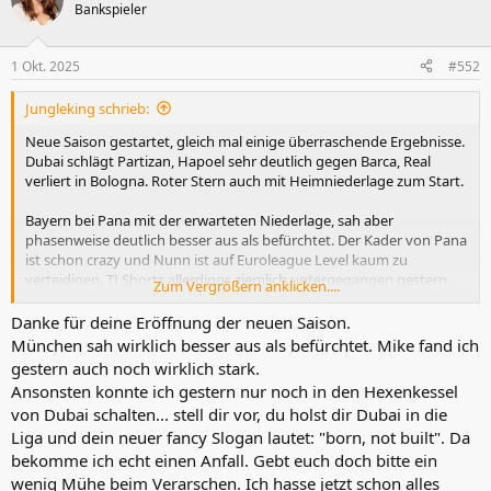
t
Bankspieler
i
o
n
1 Okt. 2025
#552
e
n
Jungleking schrieb:
:
Neue Saison gestartet, gleich mal einige überraschende Ergebnisse.
Dubai schlägt Partizan, Hapoel sehr deutlich gegen Barca, Real
verliert in Bologna. Roter Stern auch mit Heimniederlage zum Start.
Bayern bei Pana mit der erwarteten Niederlage, sah aber
phasenweise deutlich besser aus als befürchtet. Der Kader von Pana
ist schon crazy und Nunn ist auf Euroleague Level kaum zu
verteidigen. TJ Shorts allerdings ziemlich untergegangen gestern.
Zum Vergrößern anklicken....
Der Bayern Kader scheint auf den ersten Blick, insbesondere mit der
Danke für deine Eröffnung der neuen Saison.
Langzeit-Verletzung von Jokubaitis, nicht unbedingt Playoff-
München sah wirklich besser aus als befürchtet. Mike fand ich
tauglich. XRM und Gabriel sahen aber recht vielversprechend aus,
gestern auch noch wirklich stark.
Jessup auch.
Ansonsten konnte ich gestern nur noch in den Hexenkessel
von Dubai schalten... stell dir vor, du holst dir Dubai in die
Aktuell hab ich kein Magenta Abo mehr. Aber ich glaube, ich werde
Liga und dein neuer fancy Slogan lautet: "born, not built". Da
mir das für die Euroleague wieder holen. Das macht einfach so viel
mehr Bock zu schauen als NBA. Da hat das Spiel for free gestern
bekomme ich echt einen Anfall. Gebt euch doch bitte ein
Abend als Werbung gewirkt
wenig Mühe beim Verarschen. Ich hasse jetzt schon alles