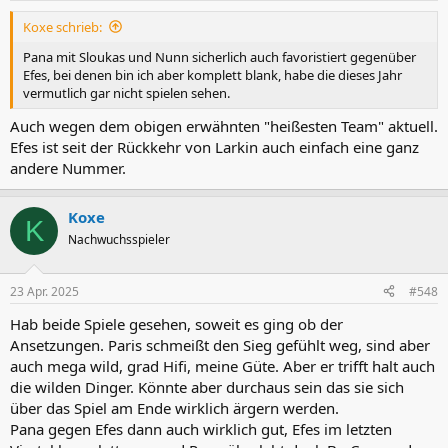
n
Koxe schrieb:
:
Pana mit Sloukas und Nunn sicherlich auch favoristiert gegenüber
Efes, bei denen bin ich aber komplett blank, habe die dieses Jahr
vermutlich gar nicht spielen sehen.
Auch wegen dem obigen erwähnten "heißesten Team" aktuell.
Efes ist seit der Rückkehr von Larkin auch einfach eine ganz
andere Nummer.
Koxe
K
Nachwuchsspieler
23 Apr. 2025
#548
Hab beide Spiele gesehen, soweit es ging ob der
Ansetzungen. Paris schmeißt den Sieg gefühlt weg, sind aber
auch mega wild, grad Hifi, meine Güte. Aber er trifft halt auch
die wilden Dinger. Könnte aber durchaus sein das sie sich
über das Spiel am Ende wirklich ärgern werden.
Pana gegen Efes dann auch wirklich gut, Efes im letzten