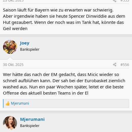
23 Okt. 2025
#555
e
n
Saison läuft für Bayern wie zu erwarten war schwierig.
:
Aber irgendwie haben sie heute Spencer Dinwiddie aus dem
Hut gezaubert. Wenn der noch was im Tank hat, könnte das
Geil werden
Joey
Bankspieler
30 Okt. 2025
#556
Wer hätte das nach der EM gedacht, dass Micic wieder so
schnell aufblühen kann. Der sah bei der Eurobasket ziemlich
washed aus. Nun ein paar Wochen später, leitet er die beste
Offense des aktuell besten Teams in der El
Mjerumani
R
e
a
Mjerumani
k
t
Bankspieler
i