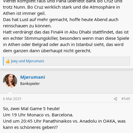
Viertel komplett raus und Pana überlebt dank Bo Cruz und
trotz Nunn. Bo Cruz wirklich stark und die Atmosphäre in
Athen ist immer geil.
Das hat Lust auf mehr gemacht, hoffe heute Abend auch
reinschauen zu können.
Hatt verdrängt das das Final4 in Abu Dhabi stattfindet, das ist
ein echter Stimmungskiller, besonders wenn man diese Spiele
in Athen oder Belgrad oder auch in Istanbul sieht, das wird
dem ganzen dann überhaupt nicht gerecht.
Joey
und
Mjerumani
R
e
a
Mjerumani
k
t
Bankspieler
i
o
n
6 Mai 2025
#549
e
n
So, zwei Mal Game 5 heute!
:
Um 19 Uhr Monaco vs. Barcelona.
Und um 20:45 Uhr Panathinaikos vs. Anadolu in OAKA, was
kann es schöneres geben!?