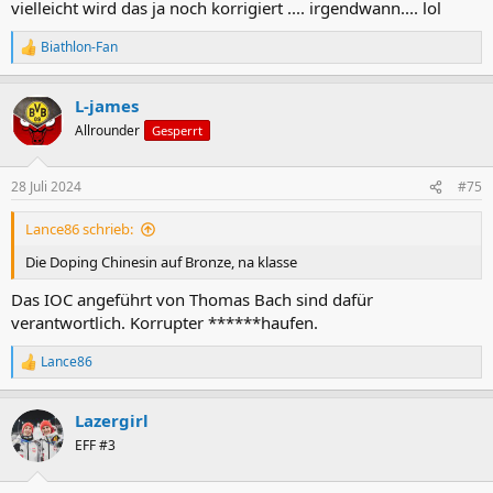
vielleicht wird das ja noch korrigiert .... irgendwann.... lol
Biathlon-Fan
R
e
a
L-james
k
t
Allrounder
Gesperrt
i
o
n
28 Juli 2024
#75
e
n
Lance86 schrieb:
:
Die Doping Chinesin auf Bronze, na klasse
Das IOC angeführt von Thomas Bach sind dafür
verantwortlich. Korrupter ******haufen.
Lance86
R
e
a
Lazergirl
k
t
EFF #3
i
o
n