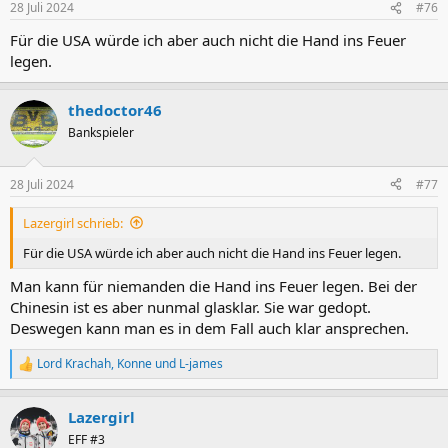
28 Juli 2024
#76
e
n
Für die USA würde ich aber auch nicht die Hand ins Feuer
:
legen.
thedoctor46
Bankspieler
28 Juli 2024
#77
Lazergirl schrieb:
Für die USA würde ich aber auch nicht die Hand ins Feuer legen.
Man kann für niemanden die Hand ins Feuer legen. Bei der
Chinesin ist es aber nunmal glasklar. Sie war gedopt.
Deswegen kann man es in dem Fall auch klar ansprechen.
Lord Krachah
,
Konne
und
L-james
R
e
a
Lazergirl
k
t
EFF #3