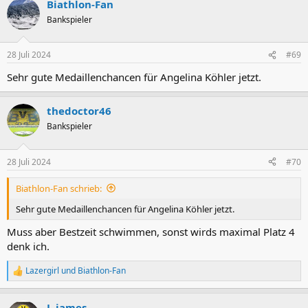
Biathlon-Fan
k
t
Bankspieler
i
o
n
28 Juli 2024
#69
e
n
Sehr gute Medaillenchancen für Angelina Köhler jetzt.
:
thedoctor46
Bankspieler
28 Juli 2024
#70
Biathlon-Fan schrieb:
Sehr gute Medaillenchancen für Angelina Köhler jetzt.
Muss aber Bestzeit schwimmen, sonst wirds maximal Platz 4
denk ich.
Lazergirl
und
Biathlon-Fan
R
e
a
L-james