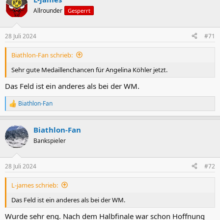
k
t
Allrounder
Gesperrt
i
o
n
28 Juli 2024
#71
e
n
Biathlon-Fan schrieb:
:
Sehr gute Medaillenchancen für Angelina Köhler jetzt.
Das Feld ist ein anderes als bei der WM.
Biathlon-Fan
R
e
a
Biathlon-Fan
k
t
Bankspieler
i
o
n
28 Juli 2024
#72
e
n
L-james schrieb:
:
Das Feld ist ein anderes als bei der WM.
Wurde sehr eng. Nach dem Halbfinale war schon Hoffnung