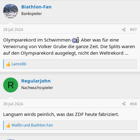
a
Biathlon-Fan
k
t
Bankspieler
i
o
n
28 Juli 2024
#67
e
n
Olympiarekord im Schwimmen
Aber was für eine
:
Verwirrung von Volker Grube die ganze Zeit. Die Splits waren
auf den Olympiarekord ausgelegt, nicht den Weltrekord …
Lance86
R
e
a
RegularJohn
k
R
t
Nachwuchsspieler
i
o
n
28 Juli 2024
#68
e
n
Langsam wirds peinlich, was das ZDF heute fabriziert.
:
WallIn
und
Biathlon-Fan
R
e
a