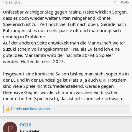
1 Dez. 2025
#595
e
n
Unfassbar wichtiger Sieg gegen Mainz. Hatte wirklich Sorgen,
:
dass es doch wieder weiter unten reingehend könnte.
Spielerisch ist zur Zeit noch viel Luft nach oben. Gerade nach
Führungen ist es noch sehr passiv oft und man bringt sich
unnötig in Probleme.
Auf der anderen Seite entwickelt man die Mannschaft weiter.
Suzuki schein voll angekommen, Treu als LV fand ich eine
gute Idee. Manzambi wird der nächste 20+Mio Spieler
werden. Hoffentlich erst 2027.
Insgesamt eine komische Saison bisher, man steht super da in
der EL und in der Bundesliga ist Platz 8 ja auch OK. Trotzdem
sind viele Spiele nicht zufriedenstellend. Gerade gegen
Defensive Gegner würde ich mir inzwischen ein bisschen
mehr erhoffen (spielerisch), das ist oft schon sehr schwach.
Dernbi
und
RegularJohn
R
e
a
PG32
k
P
t
Bankspieler