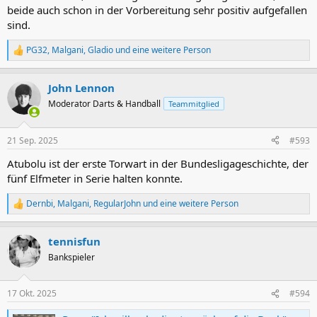
beide auch schon in der Vorbereitung sehr positiv aufgefallen
sind.
PG32
,
Malgani
,
Gladio
und eine weitere Person
R
e
a
John Lennon
k
t
Moderator Darts & Handball
Teammitglied
i
o
n
21 Sep. 2025
#593
e
n
Atubolu ist der erste Torwart in der Bundesligageschichte, der
:
fünf Elfmeter in Serie halten konnte.
Dernbi
,
Malgani
,
RegularJohn
und eine weitere Person
R
e
a
tennisfun
k
t
Bankspieler
i
o
n
17 Okt. 2025
#594
e
n