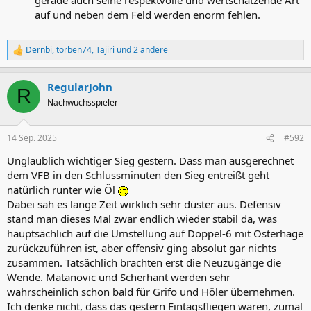
auf und neben dem Feld werden enorm fehlen.
Dernbi
,
torben74
,
Tajiri
und 2 andere
R
e
a
RegularJohn
k
R
t
Nachwuchsspieler
i
o
n
14 Sep. 2025
#592
e
n
Unglaublich wichtiger Sieg gestern. Dass man ausgerechnet
:
dem VFB in den Schlussminuten den Sieg entreißt geht
natürlich runter wie Öl
Dabei sah es lange Zeit wirklich sehr düster aus. Defensiv
stand man dieses Mal zwar endlich wieder stabil da, was
hauptsächlich auf die Umstellung auf Doppel-6 mit Osterhage
zurückzuführen ist, aber offensiv ging absolut gar nichts
zusammen. Tatsächlich brachten erst die Neuzugänge die
Wende. Matanovic und Scherhant werden sehr
wahrscheinlich schon bald für Grifo und Höler übernehmen.
Ich denke nicht, dass das gestern Eintagsfliegen waren, zumal