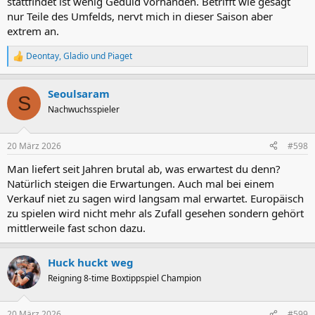
stattfindet ist wenig Geduld vorhanden. Betrifft wie gesagt
nur Teile des Umfelds, nervt mich in dieser Saison aber
extrem an.
Deontay
,
Gladio
und
Piaget
R
e
a
Seoulsaram
k
S
t
Nachwuchsspieler
i
o
n
20 März 2026
#598
e
n
Man liefert seit Jahren brutal ab, was erwartest du denn?
:
Natürlich steigen die Erwartungen. Auch mal bei einem
Verkauf niet zu sagen wird langsam mal erwartet. Europäisch
zu spielen wird nicht mehr als Zufall gesehen sondern gehört
mittlerweile fast schon dazu.
Huck huckt weg
Reigning 8-time Boxtippspiel Champion
20 März 2026
#599