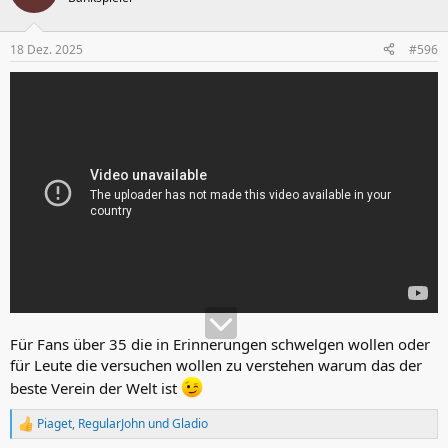
i
o
n
18 Dez. 2025
#596
e
n
:
Für Fans über 35 die in Erinnerungen schwelgen wollen oder
für Leute die versuchen wollen zu verstehen warum das der
beste Verein der Welt ist
Piaget
,
RegularJohn
und
Gladio
R
e