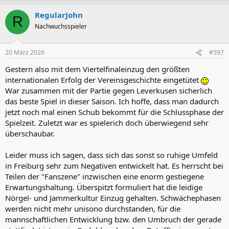
a
RegularJohn
k
R
t
Nachwuchsspieler
i
o
n
20 März 2026
#597
e
n
Gestern also mit dem Viertelfinaleinzug den größten
:
internationalen Erfolg der Vereinsgeschichte eingetütet
War zusammen mit der Partie gegen Leverkusen sicherlich
das beste Spiel in dieser Saison. Ich hoffe, dass man dadurch
jetzt noch mal einen Schub bekommt für die Schlussphase der
Spielzeit. Zuletzt war es spielerich doch überwiegend sehr
überschaubar.
Leider muss ich sagen, dass sich das sonst so ruhige Umfeld
in Freiburg sehr zum Negativen entwickelt hat. Es herrscht bei
Teilen der "Fanszene" inzwischen eine enorm gestiegene
Erwartungshaltung. Überspitzt formuliert hat die leidige
Nörgel- und Jammerkultur Einzug gehalten. Schwächephasen
werden nicht mehr unisono durchstanden, für die
mannschaftlichen Entwicklung bzw. den Umbruch der gerade