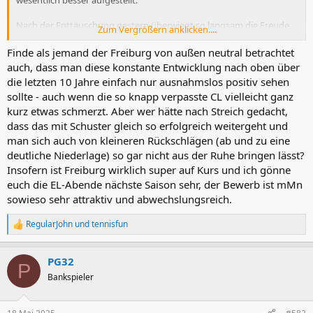
Nach der Enttäuschung gestern überwiegt so langsam die Freude
Zum Vergrößern anklicken....
über eine wirkich tolle Saison, die so glaube ich niemand hatte
kommen sehen. Jede/r hat mit einem schwierigen Übergangsjahr
Finde als jemand der Freiburg von außen neutral betrachtet
gerechnet, aber irgendwie konnte man sich oben dann doch
auch, dass man diese konstante Entwicklung nach oben über
festbeißen und hat sich letztendlich mit einem mehr als
die letzten 10 Jahre einfach nur ausnahmslos positiv sehen
respektablen 5. Platz belohnt. Zum dritten Mal international in den
sollte - auch wenn die so knapp verpasste CL vielleicht ganz
letzten vier Jahren. Das sagt extrem viel über die Entwicklung und
kurz etwas schmerzt. Aber wer hätte nach Streich gedacht,
die konstant gute Arbeit in diesem Verein aus.
dass das mit Schuster gleich so erfolgreich weitergeht und
man sich auch von kleineren Rückschlägen (ab und zu eine
deutliche Niederlage) so gar nicht aus der Ruhe bringen lässt?
Insofern ist Freiburg wirklich super auf Kurs und ich gönne
euch die EL-Abende nächste Saison sehr, der Bewerb ist mMn
sowieso sehr attraktiv und abwechslungsreich.
RegularJohn
und
tennisfun
R
e
a
PG32
k
P
t
Bankspieler
i
o
n