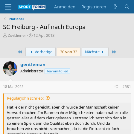
Anmelden
Registrieren
National
SC Freiburg - Auf nach Europa
E
E
Zivildiener
12 Apr. 2013
r
r
s
s
t
t
Erste
Letzte
Vorherige
30 von 32
Nächste
e
e
l
l
gentleman
l
l
Administrator
Teammitglied
e
t
r
a
m
18 Mai 2025
#581
RegularJohn schrieb:
Hat leider nicht gereicht, aber ich würde der Mannschaft keinen
Vorwurf machen. Im Rahmen ihrer Möglichkeiten haben nahezu alle
gestern alles auf dem Platz gelassen. Letztendlich setzt sich dann in
so einem Spiel dann die Qualität eben doch durch. Und da
brauchen wir uns nichts vormachen, da ist die Eintracht einfach
wesentlich besser aufgestellt.