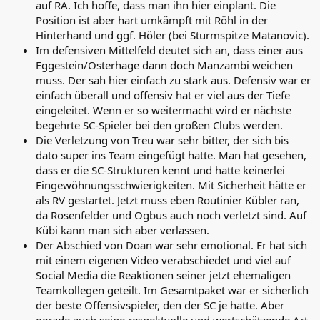
auf RA. Ich hoffe, dass man ihn hier einplant. Die
Position ist aber hart umkämpft mit Röhl in der
Hinterhand und ggf. Höler (bei Sturmspitze Matanovic).
Im defensiven Mittelfeld deutet sich an, dass einer aus
Eggestein/Osterhage dann doch Manzambi weichen
muss. Der sah hier einfach zu stark aus. Defensiv war er
einfach überall und offensiv hat er viel aus der Tiefe
eingeleitet. Wenn er so weitermacht wird er nächste
begehrte SC-Spieler bei den großen Clubs werden.
Die Verletzung von Treu war sehr bitter, der sich bis
dato super ins Team eingefügt hatte. Man hat gesehen,
dass er die SC-Strukturen kennt und hatte keinerlei
Eingewöhnungsschwierigkeiten. Mit Sicherheit hätte er
als RV gestartet. Jetzt muss eben Routinier Kübler ran,
da Rosenfelder und Ogbus auch noch verletzt sind. Auf
Kübi kann man sich aber verlassen.
Der Abschied von Doan war sehr emotional. Er hat sich
mit einem eigenen Video verabschiedet und viel auf
Social Media die Reaktionen seiner jetzt ehemaligen
Teamkollegen geteilt. Im Gesamtpaket war er sicherlich
der beste Offensivspieler, den der SC je hatte. Aber
gerade auch seine respektvolle und wertschätzende Art