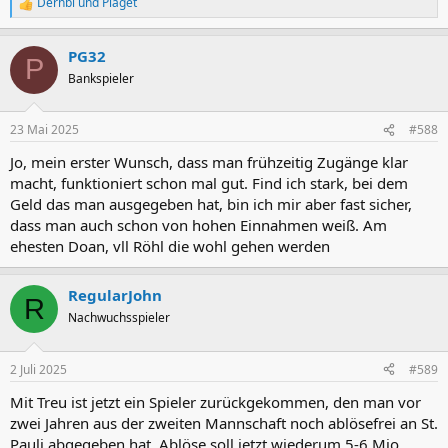
Dernbi
und
Piaget
R
e
a
PG32
k
P
t
Bankspieler
i
o
n
23 Mai 2025
#588
e
n
Jo, mein erster Wunsch, dass man frühzeitig Zugänge klar
:
macht, funktioniert schon mal gut. Find ich stark, bei dem
Geld das man ausgegeben hat, bin ich mir aber fast sicher,
dass man auch schon von hohen Einnahmen weiß. Am
ehesten Doan, vll Röhl die wohl gehen werden
RegularJohn
R
Nachwuchsspieler
2 Juli 2025
#589
Mit Treu ist jetzt ein Spieler zurückgekommen, den man vor
zwei Jahren aus der zweiten Mannschaft noch ablösefrei an St.
Pauli abgegeben hat. Ablöse soll jetzt wiederum 5-6 Mio