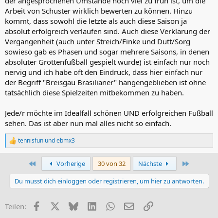
der angesprochenen Umstände noch viel zu früh ist, um die
Arbeit von Schuster wirklich bewerten zu können. Hinzu
kommt, dass sowohl die letzte als auch diese Saison ja
absolut erfolgreich verlaufen sind. Auch diese Verklärung der
Vergangenheit (auch unter Streich/Finke und Dutt/Sorg
sowieso gab es Phasen und sogar mehrere Saisons, in denen
absoluter Grottenfußball gespielt wurde) ist einfach nur noch
nervig und ich habe oft den Eindruck, dass hier einfach nur
der Begriff "Breisgau Brasilianer" hängengeblieben ist ohne
tatsächlich diese Spielzeiten mitbekommen zu haben.
Jede/r möchte im Idealfall schönen UND erfolgreichen Fußball
sehen. Das ist aber nun mal alles nicht so einfach.
tennisfun
und
ebmx3
R
e
a
Erste
Letzte
Vorherige
30 von 32
Nächste
k
t
Du musst dich einloggen oder registrieren, um hier zu antworten.
i
o
n
Facebook
X (Twitter)
Bluesky
LinkedIn
WhatsApp
E-Mail
Link
Teilen:
e
n