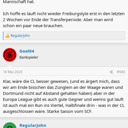
Mannschaft hat.
Ich hoffe es läuft nicht wieder Freiburgstyle erst in den letzten
2 Wochen vor Ende der Transferperiode. Aber man wird
schon ein paar neue brauchen.
RegularJohn
R
e
a
Goal04
k
t
Bankspieler
i
o
n
18 Mai 2025
#583
e
n
Klar, wäre die CL besser gewesen, (und es ärgert mich, dass
:
wir am Ende bisschen das Zünglein an der Waage waren und
Dortmund nicht auf Abstand gehalten haben) aber in der
Europa League gibt es auch gute Gegner und wenns gut läuft
ist auch mal ein Run ins Viertel, Halbfinale drin - was in der CL
ausgeschlossen wäre. Starke Saison vom SCF.
RegularJohn