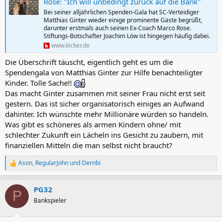
Rose: "Ich will unbedingt zurück auf die Bank"
:
Bei seiner alljährlichen Spenden-Gala hat SC-Verteidiger
Matthias Ginter wieder einige prominente Gäste begrüßt,
darunter erstmals auch seinen Ex-Coach Marco Rose.
Stiftungs-Botschafter Joachim Löw ist hingegen häufig dabei.
www.kicker.de
Die Überschrift täuscht, eigentlich geht es um die
Spendengala von Matthias Ginter zur Hilfe benachteiligter
Kinder. Tolle Sache!!
Das macht Ginter zusammen mit seiner Frau nicht erst seit
gestern. Das ist sicher organisatorisch einiges an Aufwand
dahinter. Ich wünschte mehr Millionäre würden so handeln.
Was gibt es schöneres als armen Kindern ohne/ mit
schlechter Zukunft ein Lächeln ins Gesicht zu zaubern, mit
finanziellen Mitteln die man selbst nicht braucht?
Ason
,
RegularJohn
und
Dernbi
R
e
a
PG32
k
P
t
Bankspieler
i
o
n