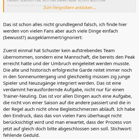
Anspruchshaltung geändert.
Zum Vergrößern anklicken....
Was man dazu sagen muss ist, dass der Fußball dieses Jahr unter
Schuster sehr oft teilweise wirklich nicht gut anzuschauen ist,
obwohl das Spielermaterial zumindest auf dem Papier her deutlich
Das ist schon alles nicht grundlegend falsch, ich finde hier
mehr hergeben muss. Für viele Fans ist das immer noch in
werden von vielen Fans aber auch viele Dinge einfach
Ordnung, weil man ist ja immer noch "der kleine SC Freiburg" (was
(bewusst?) ausgeklammert/ignoriert:
eigentlich auch schon lange nicht mehr der Fall ist, aber man will ja
das Image bewahren), für manche muss da aber insgesamt halt mit
Zuerst einmal hat Schuster kein aufstrebendes Team
diesem Kader mehr spielerische Elemente kommen, die in dieser
Saison trotz der passenden Ergebnisse oft auf der Strecke bleiben
übernommen, sondern eine Mannschaft, die bereits den Peak
und gerade Offensiv oft kein Konzept erkennbar ist.
erreicht hatte und der Umbruch eingeleitet werden musste.
Das ist halt der schmale Grat, wenn man die letzten Jahre soweit
Die alte und historisch erfolgreiche Garde reitet immer noch
vorne stand, aber eigentlich auch immer in den Rückspiegel
in den Sonnenuntergang und gleichzeitig müssen zig junge
schauen muss, die Fans aber logischerweise immer mehr erwarten.
Spieler und Neuzugänge integriert werden. Das ist eine
verdammt herausfordernde Aufgabe, nicht nur für einen
Trainer-Neuling. Das ist vor allen Dingen auch eine Aufgabe,
die nicht von einer Saison auf die andere passiert und die in
der Regel auch nicht ohne Begleitschmerzen abläuft. Ich habe
den Eindruck, dass das von vielen Fans überhaupt nicht
berücksichtigt wird und man erwartet, dass der Prozess von
jetzt auf gleich doch bitte abgeschlossen sein soll. Stichwort:
fehlende Geduld.