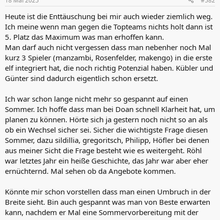
18 Mai 2025
#582
e
n
Heute ist die Enttäuschung bei mir auch wieder ziemlich weg.
:
Ich meine wenn man gegen die Topteams nichts holt dann ist
5. Platz das Maximum was man erhoffen kann.
Man darf auch nicht vergessen dass man nebenher noch Mal
kurz 3 Spieler (manzambi, Rosenfelder, makengo) in die erste
elf integriert hat, die noch richtig Potenzial haben. Kübler und
Günter sind dadurch eigentlich schon ersetzt.
Ich war schon lange nicht mehr so gespannt auf einen
Sommer. Ich hoffe dass man bei Doan schnell Klarheit hat, um
planen zu können. Hörte sich ja gestern noch nicht so an als
ob ein Wechsel sicher sei. Sicher die wichtigste Frage diesen
Sommer, dazu sildillia, gregoritsch, Philipp, Höfler bei denen
aus meiner Sicht die Frage besteht wie es weitergeht. Röhl
war letztes Jahr ein heiße Geschichte, das Jahr war aber eher
ernüchternd. Mal sehen ob da Angebote kommen.
Könnte mir schon vorstellen dass man einen Umbruch in der
Breite sieht. Bin auch gespannt was man von Beste erwarten
kann, nachdem er Mal eine Sommervorbereitung mit der