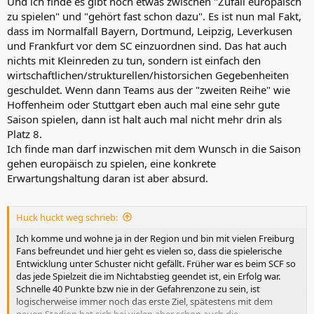
Und ich finde es gibt noch etwas zwischen "Zufall europäisch
zu spielen" und "gehört fast schon dazu". Es ist nun mal Fakt,
dass im Normalfall Bayern, Dortmund, Leipzig, Leverkusen
und Frankfurt vor dem SC einzuordnen sind. Das hat auch
nichts mit Kleinreden zu tun, sondern ist einfach den
wirtschaftlichen/strukturellen/historsichen Gegebenheiten
geschuldet. Wenn dann Teams aus der "zweiten Reihe" wie
Hoffenheim oder Stuttgart eben auch mal eine sehr gute
Saison spielen, dann ist halt auch mal nicht mehr drin als
Platz 8.
Ich finde man darf inzwischen mit dem Wunsch in die Saison
gehen europäisch zu spielen, eine konkrete
Erwartungshaltung daran ist aber absurd.
Huck huckt weg schrieb:
Ich komme und wohne ja in der Region und bin mit vielen Freiburg
Fans befreundet und hier geht es vielen so, dass die spielerische
Entwicklung unter Schuster nicht gefällt. Früher war es beim SCF so
das jede Spielzeit die im Nichtabstieg geendet ist, ein Erfolg war.
Schnelle 40 Punkte bzw nie in der Gefahrenzone zu sein, ist
logischerweise immer noch das erste Ziel, spätestens mit dem
neuen Stadion hat sich bei vielen aber schon auch die