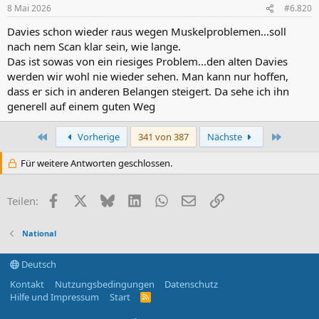
n
8 Mai 2026
#6.820
e
n
Davies schon wieder raus wegen Muskelproblemen...soll
:
nach nem Scan klar sein, wie lange.
Das ist sowas von ein riesiges Problem...den alten Davies
werden wir wohl nie wieder sehen. Man kann nur hoffen,
dass er sich in anderen Belangen steigert. Da sehe ich ihn
generell auf einem guten Weg
Erste
Letzte
Vorherige
341 von 387
Nächste
Für weitere Antworten geschlossen.
Facebook
X (Twitter)
Bluesky
LinkedIn
WhatsApp
E-Mail
Link
Teilen:
National
Deutsch
Kontakt
Nutzungsbedingungen
Datenschutz
Hilfe und Impressum
Start
R
S
S