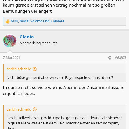
kaum gerade erst seinen Vertrag nochmal mit so großen
Bemühungen verlängert.
MRB
,
mass
,
Solomo
und 2 andere
R
e
a
Gladio
k
t
Mesmerising Measures
i
o
n
7 Mai 2026
#6.803
e
n
carlch schrieb:
:
Nicht böse gemeint aber wie viele Bayernspiele schaust du so?
In gänze nicht so viele wie ihr. Aber in der Zusammenfassung
eigentlich jedes.
carlch schrieb:
Das ist teilweise völlig wild. Upa ist ganz ganz eindeutig viel sicherer
in quasi allem was er auf dem Feld macht geworden seit Kompany
da ist.