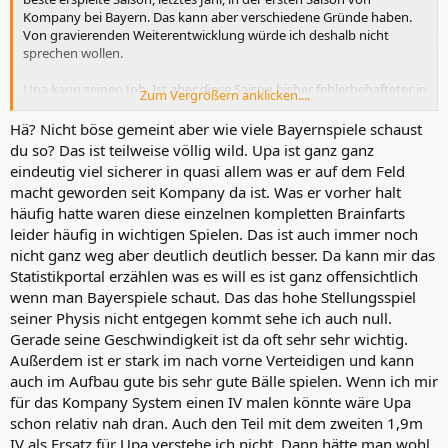
Kompany bei Bayern. Das kann aber verschiedene Gründe haben.
Von gravierenden Weiterentwicklung würde ich deshalb nicht
sprechen wollen.
Upa kann seinen Job. Ist aber diese Saison bisher fehlerbehafteter in
Zum Vergrößern anklicken....
seinem Wirken, veruracht durch das enorm hohe Stellungsspiel,
dass seiner Physys und seinem Können nicht so richtig entgegen
Hä? Nicht böse gemeint aber wie viele Bayernspiele schaust
kommt. Deshalb wollen die Verantwortlichen einen zweiten über
du so? Das ist teilweise völlig wild. Upa ist ganz ganz
1,90m großen IV mit den selben fußballerischen Attributen holen
eindeutig viel sicherer in quasi allem was er auf dem Feld
wie Tah sie hat. Schlotterbeck ist ein Name der öfters gefallen ist,
macht geworden seit Kompany da ist. Was er vorher halt
weil Kim zwar lang gezogen ist, sein Können ansonsten nicht den
häufig hatte waren diese einzelnen kompletten Brainfarts
Ansprüchen genügt.
leider häufig in wichtigen Spielen. Das ist auch immer noch
nicht ganz weg aber deutlich deutlich besser. Da kann mir das
Statistikportal erzählen was es will es ist ganz offensichtlich
wenn man Bayerspiele schaut. Das das hohe Stellungsspiel
seiner Physis nicht entgegen kommt sehe ich auch null.
Gerade seine Geschwindigkeit ist da oft sehr sehr wichtig.
Außerdem ist er stark im nach vorne Verteidigen und kann
auch im Aufbau gute bis sehr gute Bälle spielen. Wenn ich mir
für das Kompany System einen IV malen könnte wäre Upa
schon relativ nah dran. Auch den Teil mit dem zweiten 1,9m
IV als Ersatz für Upa verstehe ich nicht. Dann hätte man wohl