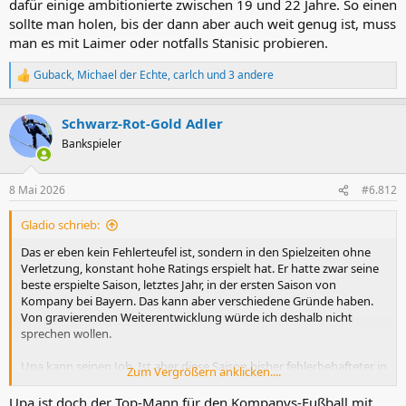
dafür einige ambitionierte zwischen 19 und 22 Jahre. So einen
sollte man holen, bis der dann aber auch weit genug ist, muss
man es mit Laimer oder notfalls Stanisic probieren.
Guback
,
Michael der Echte
,
carlch
und 3 andere
R
e
a
Schwarz-Rot-Gold Adler
k
t
Bankspieler
i
o
n
8 Mai 2026
#6.812
e
n
Gladio schrieb:
:
Das er eben kein Fehlerteufel ist, sondern in den Spielzeiten ohne
Verletzung, konstant hohe Ratings erspielt hat. Er hatte zwar seine
beste erspielte Saison, letztes Jahr, in der ersten Saison von
Kompany bei Bayern. Das kann aber verschiedene Gründe haben.
Von gravierenden Weiterentwicklung würde ich deshalb nicht
sprechen wollen.
Upa kann seinen Job. Ist aber diese Saison bisher fehlerbehafteter in
Zum Vergrößern anklicken....
seinem Wirken, veruracht durch das enorm hohe Stellungsspiel,
dass seiner Physys und seinem Können nicht so richtig entgegen
Upa ist doch der Top-Mann für den Kompanys-Fußball mit