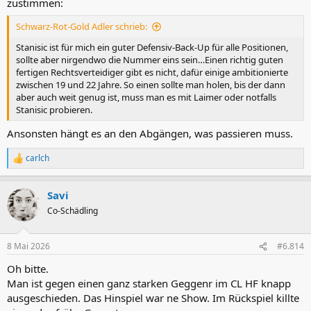
zustimmen:
Schwarz-Rot-Gold Adler schrieb:
Stanisic ist für mich ein guter Defensiv-Back-Up für alle Positionen,
sollte aber nirgendwo die Nummer eins sein…Einen richtig guten
fertigen Rechtsverteidiger gibt es nicht, dafür einige ambitionierte
zwischen 19 und 22 Jahre. So einen sollte man holen, bis der dann
aber auch weit genug ist, muss man es mit Laimer oder notfalls
Stanisic probieren.
Ansonsten hängt es an den Abgängen, was passieren muss.
carlch
R
e
a
Savi
k
t
Co-Schädling
i
o
n
8 Mai 2026
#6.814
e
n
Oh bitte.
:
Man ist gegen einen ganz starken Geggenr im CL HF knapp
ausgeschieden. Das Hinspiel war ne Show. Im Rückspiel killte