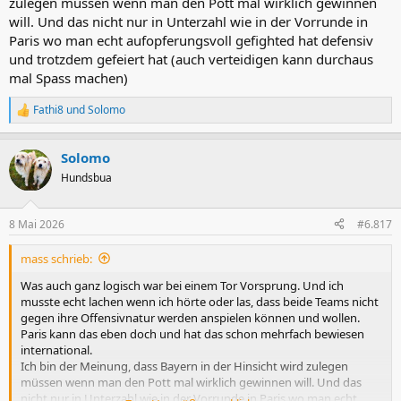
zulegen müssen wenn man den Pott mal wirklich gewinnen
will. Und das nicht nur in Unterzahl wie in der Vorrunde in
Paris wo man echt aufopferungsvoll gefighted hat defensiv
und trotzdem gefeiert hat (auch verteidigen kann durchaus
mal Spass machen)
Fathi8
und
Solomo
R
e
a
Solomo
k
t
Hundsbua
i
o
n
8 Mai 2026
#6.817
e
n
mass schrieb:
:
Was auch ganz logisch war bei einem Tor Vorsprung. Und ich
musste echt lachen wenn ich hörte oder las, dass beide Teams nicht
gegen ihre Offensivnatur werden anspielen können und wollen.
Paris kann das eben doch und hat das schon mehrfach bewiesen
international.
Ich bin der Meinung, dass Bayern in der Hinsicht wird zulegen
müssen wenn man den Pott mal wirklich gewinnen will. Und das
nicht nur in Unterzahl wie in der Vorrunde in Paris wo man echt