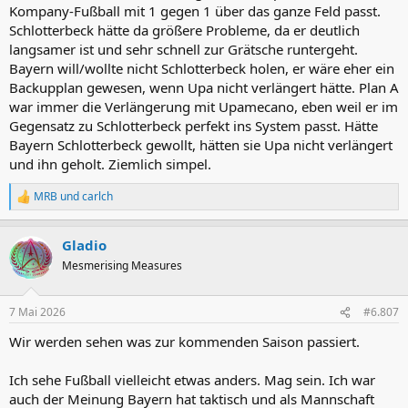
Kompany-Fußball mit 1 gegen 1 über das ganze Feld passt.
Schlotterbeck hätte da größere Probleme, da er deutlich
langsamer ist und sehr schnell zur Grätsche runtergeht.
Bayern will/wollte nicht Schlotterbeck holen, er wäre eher ein
Backupplan gewesen, wenn Upa nicht verlängert hätte. Plan A
war immer die Verlängerung mit Upamecano, eben weil er im
Gegensatz zu Schlotterbeck perfekt ins System passt. Hätte
Bayern Schlotterbeck gewollt, hätten sie Upa nicht verlängert
und ihn geholt. Ziemlich simpel.
MRB
und
carlch
R
e
a
Gladio
k
t
Mesmerising Measures
i
o
n
7 Mai 2026
#6.807
e
n
Wir werden sehen was zur kommenden Saison passiert.
:
Ich sehe Fußball vielleicht etwas anders. Mag sein. Ich war
auch der Meinung Bayern hat taktisch und als Mannschaft