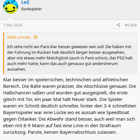
LeZ
k
t
Bankspieler
i
o
n
7 Mai 2026
#6.809
e
n
MRB schrieb:
:
Ich sehe nicht wo Paris klar besser gewesen sein soll. Die haben mit
der Führung im Rücken halt deutlich länger besser ausgesehen,
aber mit etwas mehr Matchglück (auch in Paris schon), das PSG halt
auch mehr hatte, kann das auch genauso gut andersherum
aussehen.
Klar besser im spielerischen, technischen und athletischen
Bereich. Die Bälle waren präziser, die Abschlüsse genauer. Die
Halbchancen saßen und wurden gut ausgespielt, die erste
gleich mit Tor, ein paar Mal hält Neuer stark. Die Spieler
waren im Schnitt deutlich schneller, hinter den 3-4 schnellsten
Bayernspieler war eine Lücke wo es aussah wie Speedboat
gegen Öltanker. Die Abwehr stand besser, auch weil man sich
eben mit 8-9 Mann auf fast eine Linie in den Strafraum
zurückzog. Parole, keinen Bayernabschluss zulassen.