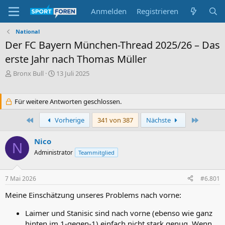
Anmelden
Registrieren
National
Der FC Bayern München-Thread 2025/26 – Das
erste Jahr nach Thomas Müller
E
E
Bronx Bull
13 Juli 2025
r
r
s
s
t
t
Für weitere Antworten geschlossen.
e
e
l
l
Erste
Letzte
Vorherige
341 von 387
Nächste
l
l
e
t
Nico
N
r
a
Administrator
Teammitglied
m
7 Mai 2026
#6.801
Meine Einschätzung unseres Problems nach vorne:
Laimer und Stanisic sind nach vorne (ebenso wie ganz
hinten im 1-gegen-1) einfach nicht stark genug. Wenn