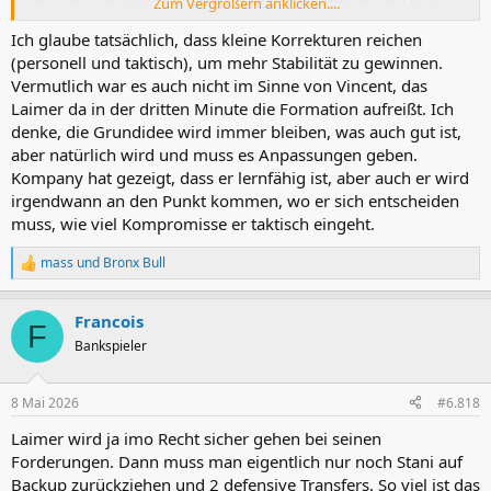
Zum Vergrößern anklicken....
aufopferungsvoll gefighted hat defensiv und trotzdem gefeiert hat
(auch verteidigen kann durchaus mal Spass machen)
Ich glaube tatsächlich, dass kleine Korrekturen reichen
(personell und taktisch), um mehr Stabilität zu gewinnen.
Vermutlich war es auch nicht im Sinne von Vincent, das
Laimer da in der dritten Minute die Formation aufreißt. Ich
denke, die Grundidee wird immer bleiben, was auch gut ist,
aber natürlich wird und muss es Anpassungen geben.
Kompany hat gezeigt, dass er lernfähig ist, aber auch er wird
irgendwann an den Punkt kommen, wo er sich entscheiden
muss, wie viel Kompromisse er taktisch eingeht.
mass
und
Bronx Bull
R
e
a
Francois
k
F
t
Bankspieler
i
o
n
8 Mai 2026
#6.818
e
n
Laimer wird ja imo Recht sicher gehen bei seinen
:
Forderungen. Dann muss man eigentlich nur noch Stani auf
Backup zurückziehen und 2 defensive Transfers. So viel ist das