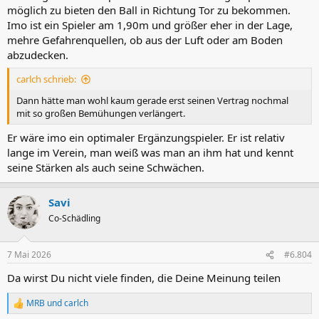
möglich zu bieten den Ball in Richtung Tor zu bekommen.
Imo ist ein Spieler am 1,90m und größer eher in der Lage,
mehre Gefahrenquellen, ob aus der Luft oder am Boden
abzudecken.
carlch schrieb:
Dann hätte man wohl kaum gerade erst seinen Vertrag nochmal
mit so großen Bemühungen verlängert.
Er wäre imo ein optimaler Ergänzungspieler. Er ist relativ
lange im Verein, man weiß was man an ihm hat und kennt
seine Stärken als auch seine Schwächen.
Savi
Co-Schädling
7 Mai 2026
#6.804
Da wirst Du nicht viele finden, die Deine Meinung teilen
MRB
und
carlch
R