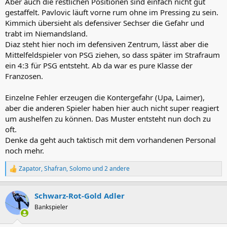
Aber auch die restlichen Positionen sind einfach nicht gut
gestaffelt. Pavlovic läuft vorne rum ohne im Pressing zu sein.
Kimmich übersieht als defensiver Sechser die Gefahr und
trabt im Niemandsland.
Diaz steht hier noch im defensiven Zentrum, lässt aber die
Mittelfeldspieler von PSG ziehen, so dass später im Strafraum
ein 4:3 für PSG entsteht. Ab da war es pure Klasse der
Franzosen.
Einzelne Fehler erzeugen die Kontergefahr (Upa, Laimer),
aber die anderen Spieler haben hier auch nicht super reagiert
um aushelfen zu können. Das Muster entsteht nun doch zu
oft.
Denke da geht auch taktisch mit dem vorhandenen Personal
noch mehr.
Zapator
,
Shafran
,
Solomo
und 2 andere
R
e
a
Schwarz-Rot-Gold Adler
k
t
Bankspieler
i
o