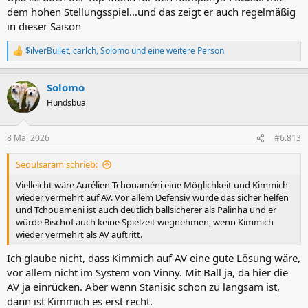
kommt. Deshalb wollen die Verantwortlichen einen zweiten über
dem hohen Stellungsspiel…und das zeigt er auch regelmäßig
1,90m großen IV mit den selben fußballerischen Attributen holen
in dieser Saison
wie Tah sie hat. Schlotterbeck ist ein Name der öfters gefallen ist,
weil Kim zwar lang gezogen ist, sein Können ansonsten nicht den
$ilverBullet
,
carlch
,
Solomo
und eine weitere Person
R
Ansprüchen genügt.
e
a
Solomo
k
t
Hundsbua
i
o
n
8 Mai 2026
#6.813
e
n
Seoulsaram schrieb:
:
Vielleicht wäre Aurélien Tchouaméni eine Möglichkeit und Kimmich
wieder vermehrt auf AV. Vor allem Defensiv würde das sicher helfen
und Tchouameni ist auch deutlich ballsicherer als Palinha und er
würde Bischof auch keine Spielzeit wegnehmen, wenn Kimmich
wieder vermehrt als AV auftritt.
Ich glaube nicht, dass Kimmich auf AV eine gute Lösung wäre,
vor allem nicht im System von Vinny. Mit Ball ja, da hier die
AV ja einrücken. Aber wenn Stanisic schon zu langsam ist,
dann ist Kimmich es erst recht.