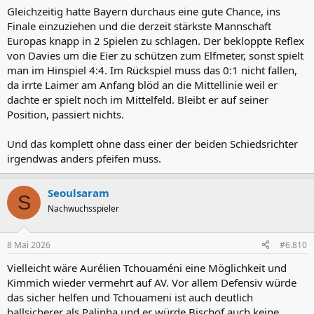
Gleichzeitig hatte Bayern durchaus eine gute Chance, ins
Finale einzuziehen und die derzeit stärkste Mannschaft
Europas knapp in 2 Spielen zu schlagen. Der bekloppte Reflex
von Davies um die Eier zu schützen zum Elfmeter, sonst spielt
man im Hinspiel 4:4. Im Rückspiel muss das 0:1 nicht fallen,
da irrte Laimer am Anfang blöd an die Mittellinie weil er
dachte er spielt noch im Mittelfeld. Bleibt er auf seiner
Position, passiert nichts.
Und das komplett ohne dass einer der beiden Schiedsrichter
irgendwas anders pfeifen muss.
Seoulsaram
S
Nachwuchsspieler
8 Mai 2026
#6.810
Vielleicht wäre Aurélien Tchouaméni eine Möglichkeit und
Kimmich wieder vermehrt auf AV. Vor allem Defensiv würde
das sicher helfen und Tchouameni ist auch deutlich
ballsicherer als Palinha und er würde Bischof auch keine