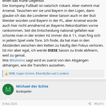
einen das frühe Gegentor.
Der Kompany Fußball ist natürlich riskant. Aber niehmt mal
Arsenal. Tauschen wir sie und Bayern in den Ligen, dann
glaube ich das die Londener diese Saison auch in der Buli
Meister würden und Bayern in der PL, aber Arsenal würde
auch hier nicht annähernd an Bayerns Rekordzahlen vorne
rankommen. Seit die Entscheidung national gefallen war
schonte man in der ersten Hz immer die A 11, man fing sich
in jedem Spiel viele Tore. Ich finde, da hat man in den
Abständen zwischen den Ketten zu häufig den Fokus verloren.
Ist mir aber egal, ich werde
DIESE
Saison zu Ende abfeiern,
weil zu genial.
Wie
@Solomo
sagt wird es zuerst von den Abgängen
abhängen, wie die Transfers aussehen.
MRB
,
Super-Grimm
,
$ilverBullet
und 2 andere
R
e
a
Michael der Echte
k
M
t
Bankspieler
i
o
n
8 Mai 2026
#6.815
e