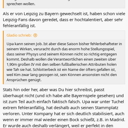
sprechen wollen.
Als er von Leipzig zu Bayern gewechselt ist, haben schon viele
Leipzig-Fans davon geredet, dass er hochtalentiert, aber sehr
fehleranfällig ist.
Gladio schrieb:
Upa kann seinen Job. Ist aber diese Saison bisher fehlerbehafteter in
seinem Wirken, veruracht durch das enorm hohe Stellungsspiel,
dass seiner Physys und seinem Können nicht so richtig entgegen
kommt. Deshalb wollen die Verantwortlichen einen zweiten über
1,90m großen IV mit den selben fußballerischen Attributen holen
wie Tah sie hat. Schlotterbeck ist ein Name der öfters gefallen ist,
weil Kim zwar lang gezogen ist, sein Können ansonsten nicht den
Ansprüchen genügt.
Stats hin oder her, aber was Du hier schreibst, passt
überhaupt nicht (und ich habe alle Bayernspele gesehen) und
ist zum Teil auch einfach faktisch falsch. Upa war unter Tuchel
extrem fehleranfällig, hat deshalb auch seinen Stammplatz
verloren. Unter Kompany hat er sich deutlich stabilisiert, auch
wenn er immer mal wieder einen Bock schießt, z.B. in Madrid.
Er wurde auch deshalb verlängert, weil er perfekt in den