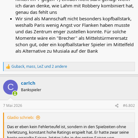
ich daran denke, wie Lahm mit Robbery kombiniert hat,
genau das fehlt uns
Wir sind als Mannschaft nicht besonders kopfballstark,
weshalb Paris wenig Angst vor Flanken haben musste
und das Zentrum enger zustellen konnte. Für solche
Momente wäre ein "Brecher" als Mittelstürmerersatz
schon gut, oder ein kopfballstarker Spieler im Mittelfeld
als Alternative zu Musiala auf der Bank
Guback
,
mass
,
LeZ
und 2 andere
R
e
a
carlch
k
C
t
Bankspieler
i
o
n
7 Mai 2026
#6.802
e
n
Gladio schrieb:
:
Das er eben kein Fehlerteufel ist, sondern in den Spielzeiten ohne
Verletzung, konstant hohe Ratings erspielt hat. Er hatte zwar seine
beste erspielte Saison, letztes Jahr, in der ersten Saison von