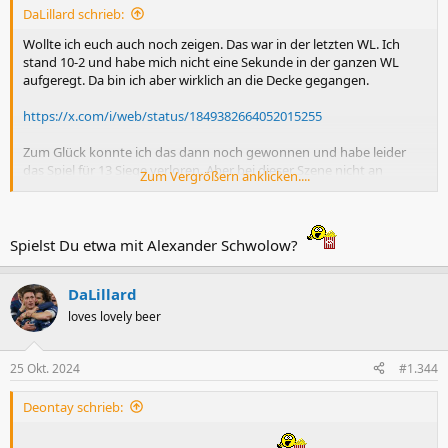
DaLillard schrieb:
Wollte ich euch auch noch zeigen. Das war in der letzten WL. Ich
stand 10-2 und habe mich nicht eine Sekunde in der ganzen WL
aufgeregt. Da bin ich aber wirklich an die Decke gegangen.
https://x.com/i/web/status/1849382664052015255
Zum Glück konnte ich das dann noch gewonnen und habe leider
das Spiel für 13 Siege verloren. Aber bei dieser Szene nicht an
Zum Vergrößern anklicken....
Scripting zu denken, ist doch unmöglich
Spielst Du etwa mit Alexander Schwolow?
DaLillard
loves lovely beer
25 Okt. 2024
#1.344
Deontay schrieb: