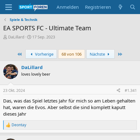
Anmelden
Registrieren
Spiele & Technik
EA SPORTS FC - Ultimate Team
E
E
DaLillard
17 Sep. 2023
r
r
s
s
t
t
Erste
Letzte
Vorherige
68 von 106
Nächste
e
e
l
l
DaLillard
l
l
loves lovely beer
e
t
r
a
m
23 Okt. 2024
#1.341
Das, was das Spiel letztes Jahr für mich so am Leben gehalten
hat, waren die Evos. Aber selbst die sind komplett kaputt
dieses Jahr
Deontay
R
e
a