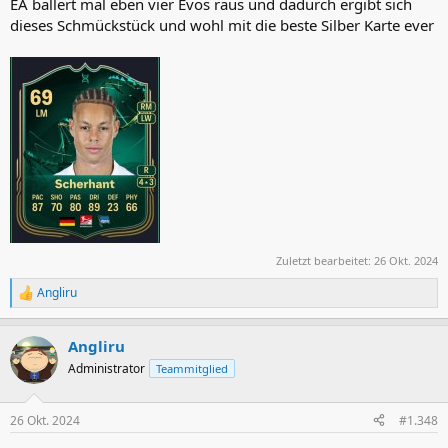
EA ballert mal eben vier Evos raus und dadurch ergibt sich
dieses Schmückstück und wohl mit die beste Silber Karte ever
Zuletzt bearbeitet:
26 Okt. 2024
Angliru
R
e
a
Angliru
k
t
Administrator
Teammitglied
i
o
n
26 Okt. 2024
#1.348
e
n