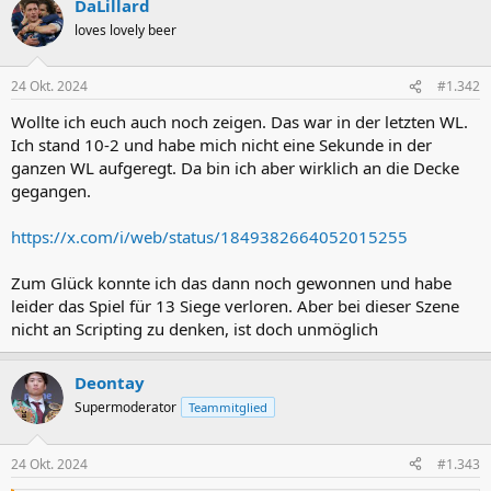
DaLillard
k
t
loves lovely beer
i
o
n
24 Okt. 2024
#1.342
e
n
Wollte ich euch auch noch zeigen. Das war in der letzten WL.
:
Ich stand 10-2 und habe mich nicht eine Sekunde in der
ganzen WL aufgeregt. Da bin ich aber wirklich an die Decke
gegangen.
https://x.com/i/web/status/1849382664052015255
Zum Glück konnte ich das dann noch gewonnen und habe
leider das Spiel für 13 Siege verloren. Aber bei dieser Szene
nicht an Scripting zu denken, ist doch unmöglich
Deontay
Supermoderator
Teammitglied
24 Okt. 2024
#1.343