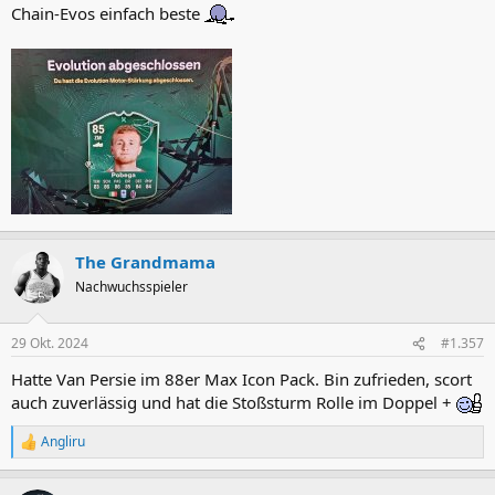
Chain-Evos einfach beste
The Grandmama
Nachwuchsspieler
29 Okt. 2024
#1.357
Hatte Van Persie im 88er Max Icon Pack. Bin zufrieden, scort
auch zuverlässig und hat die Stoßsturm Rolle im Doppel +
Angliru
R
e
a