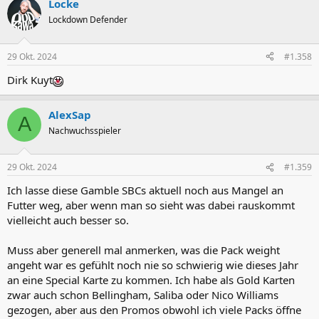
Locke
k
t
Lockdown Defender
i
o
n
29 Okt. 2024
#1.358
e
n
Dirk Kuyt
:
AlexSap
A
Nachwuchsspieler
29 Okt. 2024
#1.359
Ich lasse diese Gamble SBCs aktuell noch aus Mangel an
Futter weg, aber wenn man so sieht was dabei rauskommt
vielleicht auch besser so.
Muss aber generell mal anmerken, was die Pack weight
angeht war es gefühlt noch nie so schwierig wie dieses Jahr
an eine Special Karte zu kommen. Ich habe als Gold Karten
zwar auch schon Bellingham, Saliba oder Nico Williams
gezogen, aber aus den Promos obwohl ich viele Packs öffne