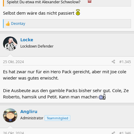
Spielst Du etwa mit Alexander Schwolow?
Selbst dem wäre das nicht passiert
Deontay
R
e
a
Locke
k
t
Lockdown Defender
i
o
n
25 Okt. 2024
#1.345
e
n
Es hat zwar nur für ein Hero Pack gereicht, aber mit Joe cole
:
wieder was gutes erwischt.
Die Ausbeute aus den gamble Packs bisher sehr gut. Cole, Ze
Roberto, hamsik und Petit. Kann man machen
Angliru
Administrator
Teammitglied
26 Okt. 2024
#1.346