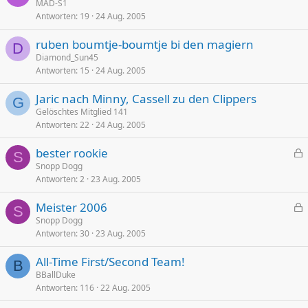
MAD-S1
Antworten
19
24 Aug. 2005
ruben boumtje-boumtje bi den magiern
D
Diamond_Sun45
Antworten
15
24 Aug. 2005
Jaric nach Minny, Cassell zu den Clippers
G
Gelöschtes Mitglied 141
Antworten
22
24 Aug. 2005
bester rookie
S
e
Snopp Dogg
Antworten
2
23 Aug. 2005
s
p
Meister 2006
e
S
e
Snopp Dogg
r
Antworten
30
23 Aug. 2005
s
r
p
t
All-Time First/Second Team!
e
B
BBallDuke
r
Antworten
116
22 Aug. 2005
r
t