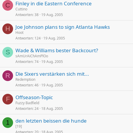
Finley in die Eastern Conference
C
Cuttino
Antworten
38
19 Aug. 2005
Joe Johnson plans to sign Atlanta Hawks
H
Hoot
Antworten
124
19 Aug. 2005
Wade & Williams bester Backcourt?
S
sAmUrAiChAmPlOo
Antworten
74
19 Aug. 2005
Die Sixers verstärken sich mit...
R
Redemption
Antworten
46
19 Aug. 2005
Offseason-Topic
F
Fuzzy Badfield
Antworten
24
18 Aug. 2005
den letzten beissen die hunde
1
[19]
Antworten
20
18 Aug. 2005