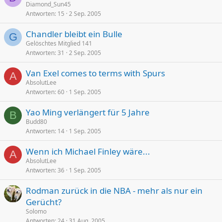
e
Diamond_Sun45
Antworten
15
2 Sep. 2005
s
p
Chandler bleibt ein Bulle
e
G
Gelöschtes Mitglied 141
r
Antworten
31
2 Sep. 2005
r
t
Van Exel comes to terms with Spurs
A
AbsolutLee
Antworten
60
1 Sep. 2005
Yao Ming verlängert für 5 Jahre
B
Budd80
Antworten
14
1 Sep. 2005
Wenn ich Michael Finley wäre...
A
AbsolutLee
Antworten
36
1 Sep. 2005
Rodman zurück in die NBA - mehr als nur ein
Gerücht?
Solomo
Antworten
24
31 Aug. 2005