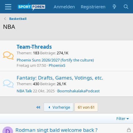
Anmelden
Registrieren
Basketball
NBA
Team-Threads
Themen
183
Beiträge
274,1K
Phoenix Suns 2026/2027 (fortify the culture)
Freitag um 07:50
PhoenixS
Fantasy: Drafts, Games, Votings, etc.
Themen
430
Beiträge
26,1K
NBA Talk
22 Okt. 2025
BoomshakalakaPodcast
Erste
Vorherige
61 von 61
Filter
Rodman singt bald welcome back ?
D