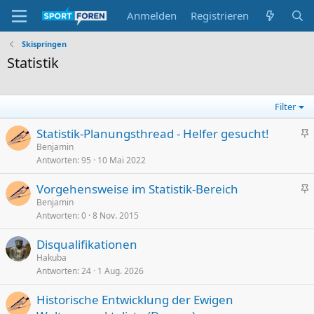
Anmelden
Registrieren
Skispringen
Statistik
Filter
Statistik-Planungsthread - Helfer gesucht!
n
Benjamin
Antworten
95
10 Mai 2022
g
e
Vorgehensweise im Statistik-Bereich
p
n
Benjamin
i
Antworten
0
8 Nov. 2015
g
n
e
n
Disqualifikationen
p
t
Hakuba
i
Antworten
24
1 Aug. 2026
n
n
Historische Entwicklung der Ewigen
t