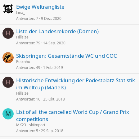
Ewige Weltrangliste
Lina_
Antworten
7
9 Dez. 2020
Liste der Landesrekorde (Damen)
H
Hillsize
Antworten
79
14 Sep. 2020
Skispringen: Gesamtstände WC und COC
Robinho
Antworten
49
1 Feb. 2019
Historische Entwicklung der Podestplatz-Statistik
H
im Weltcup (Mädels)
Hillsize
Antworten
16
25 Okt. 2018
List of all the cancelled World Cup / Grand Prix
M
competitions
MK23 - skiimport
Antworten
5
29 Sep. 2018